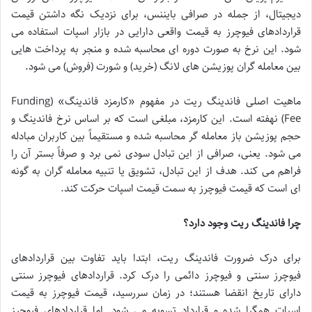
دیجیتال، از جمله در صرافی بایننس، برای نزدیک نگه داشتن قیمت
قراردادهای فیوچرز به قیمت واقعی دارایی در بازار اسپات استفاده می
شود. این نرخ به صورت دوره ای محاسبه شده و منجر به پرداخت هایی
بین معامله گران پوزیشن های لانگ (خرید) و شورت (فروش) می شود.
ماهیت اصلی فاندینگ ریت در مفهوم «کارمزد فاندینگ» (Funding
Fee) نهفته است. این کارمزد، مبلغی است که بر اساس نرخ فاندینگ و
حجم پوزیشن باز معامله گر محاسبه شده و مستقیماً بین کاربران مبادله
می شود. یعنی، صرافی از این تبادل سودی نمی برد و صرفاً بستر آن را
فراهم می کند. هدف از این تبادل، تشویق یا تنبیه معامله گران به گونه
ای است که قیمت فیوچرز به سمت قیمت اسپات حرکت کند.
چرا فاندینگ ریت وجود دارد؟
برای درک ضرورت فاندینگ ریت، ابتدا باید تفاوت بین قراردادهای
فیوچرز سنتی و فیوچرز دائمی را درک کرد. قراردادهای فیوچرز سنتی
دارای تاریخ انقضا هستند؛ در زمان سررسید، قیمت فیوچرز به قیمت
اسپات همگرا شده و قرارداد تسویه می شود. اما قراردادهای فیوچرز