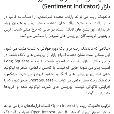
بازار (Sentiment Indicator)
فاندینگ ریت می تواند بازتاب دهنده قدرتمندی از احساسات غالب در
بازار باشد. نرخ مثبت بالا نشان دهنده خوش بینی و هیجان زیاد
خریداران (پوزیشن های لانگ) است، در حالی که نرخ منفی شدید، ترس
و بدبینی فروشندگان (پوزیشن های شورت) را منعکس می کند.
هنگامی که فاندینگ ریت برای یک دوره طولانی به شدت مثبت می شود،
این ممکن است نشان دهنده اشباع بازار از پوزیشن های لانگ باشد. در
چنین حالتی، بازار به سمت اصلاح قیمت یا پدیده Long Squeeze
آسیب پذیر می شود؛ جایی که قیمت با کاهش ناگهانی، منجر به لیکوئید
شدن آبشاری پوزیشن های لانگ و تشدید فروش می شود. برعکس،
فاندینگ ریت بسیار منفی می تواند به Short Squeeze منجر شود، که با
افزایش ناگهانی قیمت، پوزیشن های شورت لیکوئید شده و خریدها
تشدید می گردند.
ترکیب فاندینگ ریت با Open Interest (تعداد قراردادهای باز) می تواند
بینش عمیق تری ارائه دهد. افزایش Open Interest همراه با فاندینگ