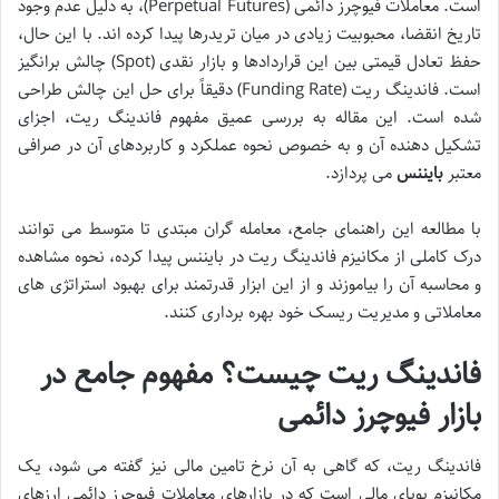
است. معاملات فیوچرز دائمی (Perpetual Futures)، به دلیل عدم وجود
تاریخ انقضا، محبوبیت زیادی در میان تریدرها پیدا کرده اند. با این حال،
حفظ تعادل قیمتی بین این قراردادها و بازار نقدی (Spot) چالش برانگیز
است. فاندینگ ریت (Funding Rate) دقیقاً برای حل این چالش طراحی
شده است. این مقاله به بررسی عمیق مفهوم فاندینگ ریت، اجزای
تشکیل دهنده آن و به خصوص نحوه عملکرد و کاربردهای آن در صرافی
معتبر
بایننس
می پردازد.
با مطالعه این راهنمای جامع، معامله گران مبتدی تا متوسط می توانند
درک کاملی از مکانیزم فاندینگ ریت در بایننس پیدا کرده، نحوه مشاهده
و محاسبه آن را بیاموزند و از این ابزار قدرتمند برای بهبود استراتژی های
معاملاتی و مدیریت ریسک خود بهره برداری کنند.
فاندینگ ریت چیست؟ مفهوم جامع در
بازار فیوچرز دائمی
فاندینگ ریت، که گاهی به آن نرخ تامین مالی نیز گفته می شود، یک
مکانیزم پویای مالی است که در بازارهای معاملات فیوچرز دائمی ارزهای