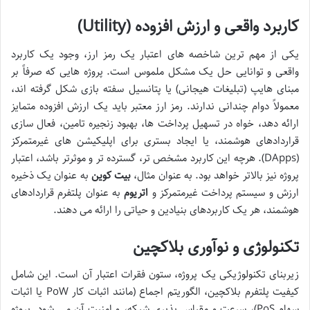
کاربرد واقعی و ارزش افزوده (Utility)
یکی از مهم ترین شاخصه های اعتبار یک رمز ارز، وجود یک کاربرد
واقعی و توانایی حل یک مشکل ملموس است. پروژه هایی که صرفاً بر
مبنای هایپ (تبلیغات هیجانی) یا پتانسیل سفته بازی شکل گرفته اند،
معمولاً دوام چندانی ندارند. رمز ارز معتبر باید یک ارزش افزوده متمایز
ارائه دهد، خواه در تسهیل پرداخت ها، بهبود زنجیره تامین، فعال سازی
قراردادهای هوشمند، یا ایجاد بستری برای اپلیکیشن های غیرمتمرکز
(DApps). هرچه این کاربرد مشخص تر، گسترده تر و موثرتر باشد، اعتبار
پروژه نیز بالاتر خواهد بود. به عنوان مثال،
بیت کوین
به عنوان یک ذخیره
ارزش و سیستم پرداخت غیرمتمرکز و
اتریوم
به عنوان پلتفرم قراردادهای
هوشمند، هر یک کاربردهای بنیادین و حیاتی را ارائه می دهند.
تکنولوژی و نوآوری بلاکچین
زیربنای تکنولوژیکی یک پروژه، ستون فقرات اعتبار آن است. این شامل
کیفیت پلتفرم بلاکچین، الگوریتم اجماع (مانند اثبات کار PoW یا اثبات
سهام PoS)، سرعت و مقیاس پذیری شبکه، و امنیت آن می شود. پروژه