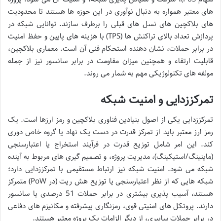
های معتبر همواره به دنبال نوآوری در این حوزه ها هستند تا محدودیت
های بلاکچین های نسل های قبلی را برطرف سازند. توانایی شبکه در
پردازش تعداد بالای تراکنش ها (TPS) با هزینه های پایین و حفظ امنیت
در برابر حملات، نشان دهنده استحکام فنی آن است. معماری بلاکچین،
قابلیت ارتقاء و همچنین میزان مقاومت در برابر سانسور نیز از جمله
مولفه های تکنولوژیکی مهم به شمار می روند.
تمرکززدایی و امنیت شبکه
تمرکززدایی یکی از اصول بنیادین فناوری بلاکچین و رمز ارزها است. یک
رمز ارز معتبر باید از تمرکز قدرت در دست یک نهاد یا گروه خاص دوری
کند. این امر شامل توزیع قدرت در فرآیند استخراج یا اعتبارسنجی
(ماینینگ/استیکینگ)، مدیریت پروژه، و تصمیم گیری های مربوط به آینده
شبکه می شود. امنیت شبکه نیز ارتباط مستقیمی با تمرکززدایی دارد؛
شبکه هایی که از نظر اعتبارسنجی یا توزیع هش ریت (در PoW) متمرکز
هستند، آسیب پذیری بیشتری در برابر حملات 51 درصدی یا سانسور
دارند. پروتکل های امنیتی قوی، رمزنگاری پیشرفته و مکانیزم های دفاعی
در برابر حملات سایبری، از دیگر الزامات یک پروژه معتبر هستند.