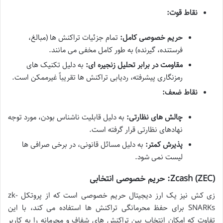
نقاط قوت:
حریم خصوصی کامل:
تمام جزئیات تراکنش ها (مبالغ،
فرستنده، گیرنده) به طور کامل مخفی می مانند.
مقاومت در برابر تحلیل زنجیره ای:
به دلیل تکنیک های
رمزنگاری پیشرفته، ردیابی تراکنش ها تقریباً غیرممکن است.
نقاط ضعف:
چالش های نظارتی:
به دلیل قابلیت ناشناس بودن، مورد توجه
نهادهای نظارتی قرار گرفته است.
پذیرش کمتر:
به دلیل مسائل قانونی، در برخی صرافی ها
لیست نمی شود.
Zcash (ZEC): حریم خصوصی انتخابی
زی کش نیز یک ارز دیجیتال حریم خصوصی است که از پروتکل zk-
SNARKs برای حفظ محرمانگی تراکنش ها استفاده می کند، با این
تفاوت که امکان انتخاب بین تراکنش های شفاف و محرمانه را به کاربر