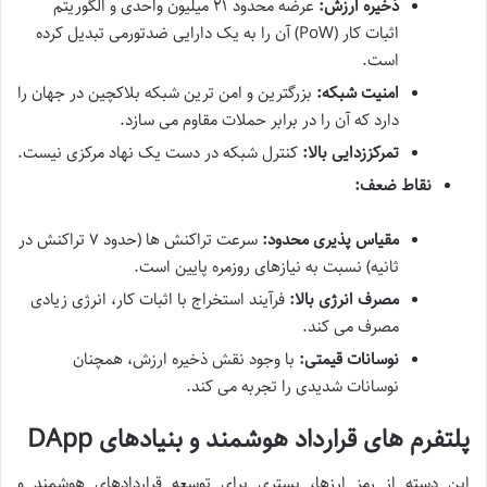
ذخیره ارزش:
عرضه محدود ۲۱ میلیون واحدی و الگوریتم
اثبات کار (PoW) آن را به یک دارایی ضدتورمی تبدیل کرده
است.
امنیت شبکه:
بزرگترین و امن ترین شبکه بلاکچین در جهان را
دارد که آن را در برابر حملات مقاوم می سازد.
تمرکززدایی بالا:
کنترل شبکه در دست یک نهاد مرکزی نیست.
نقاط ضعف:
مقیاس پذیری محدود:
سرعت تراکنش ها (حدود ۷ تراکنش در
ثانیه) نسبت به نیازهای روزمره پایین است.
مصرف انرژی بالا:
فرآیند استخراج با اثبات کار، انرژی زیادی
مصرف می کند.
نوسانات قیمتی:
با وجود نقش ذخیره ارزش، همچنان
نوسانات شدیدی را تجربه می کند.
پلتفرم های قرارداد هوشمند و بنیادهای DApp
این دسته از رمز ارزها، بستری برای توسعه قراردادهای هوشمند و