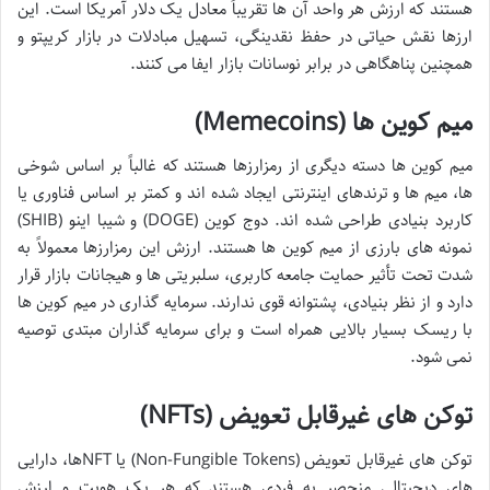
هستند که ارزش هر واحد آن ها تقریباً معادل یک دلار آمریکا است. این
ارزها نقش حیاتی در حفظ نقدینگی، تسهیل مبادلات در بازار کریپتو و
همچنین پناهگاهی در برابر نوسانات بازار ایفا می کنند.
میم کوین ها (Memecoins)
میم کوین ها دسته دیگری از رمزارزها هستند که غالباً بر اساس شوخی
ها، میم ها و ترندهای اینترنتی ایجاد شده اند و کمتر بر اساس فناوری یا
کاربرد بنیادی طراحی شده اند. دوج کوین (DOGE) و شیبا اینو (SHIB)
نمونه های بارزی از میم کوین ها هستند. ارزش این رمزارزها معمولاً به
شدت تحت تأثیر حمایت جامعه کاربری، سلبریتی ها و هیجانات بازار قرار
دارد و از نظر بنیادی، پشتوانه قوی ندارند. سرمایه گذاری در میم کوین ها
با ریسک بسیار بالایی همراه است و برای سرمایه گذاران مبتدی توصیه
نمی شود.
توکن های غیرقابل تعویض (NFTs)
توکن های غیرقابل تعویض (Non-Fungible Tokens) یا NFTها، دارایی
های دیجیتالی منحصر به فردی هستند که هر یک هویت و ارزش