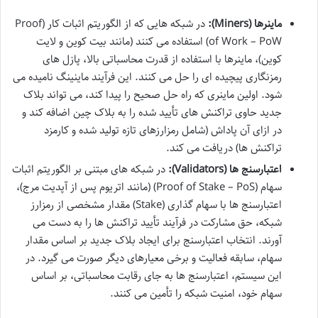
ماینرها (Miners):
در شبکه هایی که از الگوریتم اثبات کار (Proof
of Work – PoW) استفاده می کنند (مانند بیت کوین و لایت
کوین)، ماینرها با استفاده از قدرت محاسباتی بالا، پازل های
رمزنگاری پیچیده ای را حل می کنند. این فرآیند ماینینگ نامیده می
شود. اولین ماینری که راه حل صحیح را پیدا کند، می تواند بلاک
جدید حاوی تراکنش های تأیید شده را به بلاک چین اضافه کند و
در ازای آن پاداش (شامل رمزارزهای تازه تولید شده و کارمزد
تراکنش ها) دریافت می کند.
اعتبارسنج ها (Validators):
در شبکه های مبتنی بر الگوریتم اثبات
سهام (Proof of Stake – PoS) (مانند اتریوم پس از آپدیت مرج)،
اعتبارسنج ها با سهام گذاری (Stake) مقدار مشخصی از رمزارز
شبکه، حق مشارکت در فرآیند تأیید تراکنش ها را به دست می
آورند. انتخاب اعتبارسنج برای ایجاد بلاک جدید بر اساس مقدار
سهام، سابقه فعالیت و برخی معیارهای دیگر صورت می گیرد. در
این سیستم، اعتبارسنج ها به جای رقابت محاسباتی، بر اساس
سهام خود، امنیت شبکه را تأمین می کنند.