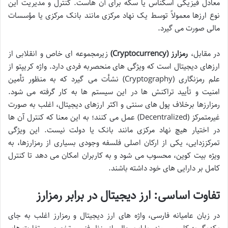
معادل فیزیکی اسکناس یا سکه برای آن هاست. کنترل و مدیریت این
نوع ارزها معمولاً توسط یک نهاد مرکزی مانند بانک مرکزی یا مؤسسات
مالی صورت می گیرد.
در مقابل،
رمزارز (Cryptocurrency)
زیرمجموعه ای خاص و انقلابی از
ارزهای دیجیتال است که ویژگی های منحصربه فردی دارد. واژه کریپتو از
علم رمزنگاری (Cryptography) نشأت می گیرد که به منظور تأمین
امنیت و تأیید تراکنش ها در این سیستم ها به کار گرفته می شود.
رمزارزها برخلاف پول های سنتی و اکثر ارزهای دیجیتال، اغلب به صورت
غیرمتمرکز (Decentralized) عمل می کنند؛ به این معنا که کنترل آن ها
در اختیار هیچ نهاد مرکزی مانند بانک یا دولت نیست. این ویژگی
تمرکززدایی، یکی از ارکان اصلی فلسفه وجودی بسیاری از رمزارزها، به
ویژه بیت کوین، محسوب می شود و به کاربران امکان می دهد تا کنترل
کامل بر دارایی های خود داشته باشند.
تفاوت اساسی: ارز دیجیتال در برابر رمزارز
در زبان عامیانه فارسی، واژه های ارز دیجیتال و رمزارز اغلب به جای