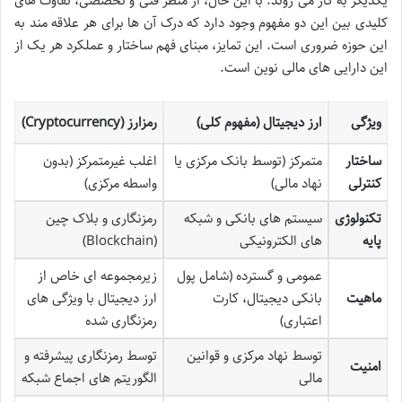
یکدیگر به کار می روند. با این حال، از منظر فنی و تخصصی، تفاوت های
کلیدی بین این دو مفهوم وجود دارد که درک آن ها برای هر علاقه مند به
این حوزه ضروری است. این تمایز، مبنای فهم ساختار و عملکرد هر یک از
این دارایی های مالی نوین است.
ویژگی
ارز دیجیتال (مفهوم کلی)
رمزارز (Cryptocurrency)
ساختار
متمرکز (توسط بانک مرکزی یا
اغلب غیرمتمرکز (بدون
کنترلی
نهاد مالی)
واسطه مرکزی)
تکنولوژی
سیستم های بانکی و شبکه
رمزنگاری و بلاک چین
پایه
های الکترونیکی
(Blockchain)
عمومی و گسترده (شامل پول
زیرمجموعه ای خاص از
ماهیت
بانکی دیجیتال، کارت
ارز دیجیتال با ویژگی های
اعتباری)
رمزنگاری شده
توسط نهاد مرکزی و قوانین
توسط رمزنگاری پیشرفته و
امنیت
مالی
الگوریتم های اجماع شبکه