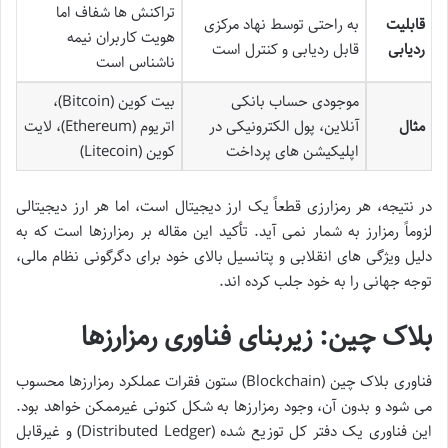
تراکنش ها شفاف اما
قابلیت
به راحتی توسط نهاد مرکزی
هویت کاربران نیمه
ردیابی
قابل ردیابی و کنترل است
ناشناس است
موجودی حساب بانکی
بیت کوین (Bitcoin)،
مثال
آنلاین، پول الکترونیکی در
اتریوم (Ethereum)، لایت
اپلیکیشن های پرداخت
کوین (Litecoin)
در نتیجه، هر رمزارزی قطعاً یک ارز دیجیتال است، اما هر ارز دیجیتالی
لزوماً رمزارز به شمار نمی آید. تأکید این مقاله بر رمزارزها است که به
دلیل ویژگی های انقلابی و پتانسیل بالای خود برای دگرگونی نظام مالی،
توجه جهانی را به خود جلب کرده اند.
بلاک چین: زیربنای فناوری رمزارزها
فناوری بلاک چین (Blockchain) ستون فقرات عملکرد رمزارزها محسوب
می شود و بدون آن، وجود رمزارزها به شکل کنونی غیرممکن خواهد بود.
این فناوری یک دفتر کل توزیع شده (Distributed Ledger) و غیرقابل