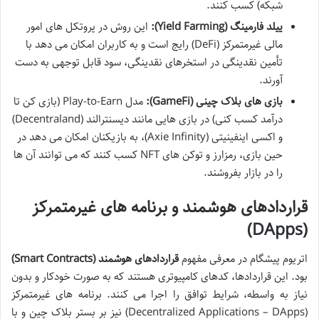
شبکه) کسب کنند.
ییلد فارمینگ (Yield Farming):
این روش در پروتکل های امور
مالی غیرمتمرکز (DeFi) رایج است و به کاربران امکان می دهد با
تأمین نقدینگی در استخرهای نقدینگی، سود قابل توجهی به دست
آورند.
بازی های بلاک چینی (GameFi):
مدل Play-to-Earn (بازی کن تا
درآمد کسب کنی) در بازی هایی مانند دیسنترالند (Decentraland)
و اکسی اینفینیتی (Axie Infinity)، به بازیکنان امکان می دهد در
حین بازی، رمزارز و توکن های NFT کسب کنند که می توانند آن ها
را در بازار بفروشند.
قراردادهای هوشمند و برنامه های غیرمتمرکز
(DApps)
اتریوم پیشگام در معرفی مفهوم
قراردادهای هوشمند (Smart Contracts)
بود. این قراردادها، کدهای کامپیوتری هستند که به صورت خودکار و بدون
نیاز به واسطه، شرایط توافق را اجرا می کنند. برنامه های غیرمتمرکز
(Decentralized Applications – DApps) نیز بر بستر بلاک چین و با