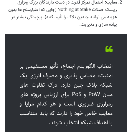
معایب:
احتمال تمرکز قدرت در دست دارندگان بزرگ رمزارز،
ریسک حملات Nothing at Stake (جایی که اعتبارسنج ها بدون
هزینه می توانند چندین بلاک را تأیید کنند)، پیچیدگی بیشتر در
پیاده سازی و مدیریت.
انتخاب الگوریتم اجماع، تأثیر مستقیمی بر
امنیت، مقیاس پذیری و مصرف انرژی یک
شبکه بلاک چین دارد. درک تفاوت های
میان PoW و PoS برای ارزیابی پروژه های
رمزارزی ضروری است و هر کدام مزایا و
معایب خاص خود را دارند که باید متناسب
با اهداف شبکه انتخاب شوند.