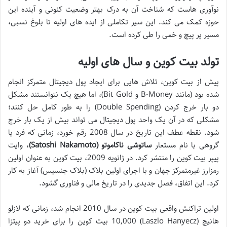
نوآوری هاست که شناخت آن به درک بهتر وضعیت کنونی و آینده این
حوزه کمک می کند. این سیر تکاملی از ایده های اولیه تا بلوغ نسبی،
مسیر پر پیچ و خمی را طی کرده است.
تولد بیت کوین و سال های اولیه
پیش از بیت کوین، تلاش هایی برای ایجاد پول دیجیتال متمرکز انجام
شده بود (مانند B-Money و Bit Gold)، اما هیچ یک نتوانستند مشکل
دو بار خرج کردن (Double Spending) را به طور کامل حل کنند؛
مشکلی که در آن یک واحد پول دیجیتال می تواند بیش از یک بار خرج
شود. نقطه عطف این تاریخ در سال 2008 رقم خورد، زمانی که فرد یا
گروهی با نام مستعار
ساتوشی ناکاموتو (Satoshi Nakamoto)
، وایت
پیپر بیت کوین را منتشر کرد. در ژانویه 2009، بیت کوین به عنوان اولین
رمزارز غیرمتمرکز جهان و با اجرای اولین بلاک (بلاک جنسیس) آغاز به کار
کرد. این اتفاق، فصل جدیدی را در تاریخ مالی و فناوری گشود.
اولین تراکنش واقعی بیت کوین در سال 2010 انجام شد، زمانی که لازلو
هانیچ (Laszlo Hanyecz) 10,000 بیت کوین را برای خرید دو پیتزا