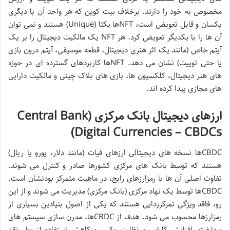
مخصوص به خود را دارند. برخلاف بیت کوین که هر واحد آن با دیگری
یکسان و قابل تعویض است، NFTها یکتا (Unique) هستند و نمی توان
آن ها را با یکدیگر تعویض کرد. هر NFT یک مالکیت دیجیتال را بر یک
آیتم خاص (مانند یک اثر هنری دیجیتال، قطعه موسیقی، آیتم درون بازی
یا حتی توییت) نشان می دهد. NFTها کاربردهای گسترده ای در حوزه
های هنر دیجیتال، کلکسیون ها، بازی های بلاک چینی و مالکیت دارایی
های مجازی پیدا کرده اند.
ارزهای دیجیتال بانک مرکزی (Central Bank
Digital Currencies – CBDCs)
CBDCها نسخه های دیجیتالی ارزهای فیات (مانند دلار، یورو یا ریال)
هستند که توسط بانک های مرکزی کشورها صادر و کنترل می شوند.
تفاوت اصلی آن ها با رمزارزهای رایج، در ماهیت متمرکز بودنشان است.
CBDCها توسط یک نهاد مرکزی (بانک مرکزی) مدیریت می شوند و از این
رو، فاقد ویژگی تمرکززدایی هستند که یکی از اصول بنیادین بسیاری از
رمزارزها محسوب می شود. هدف از CBDCها، مدرن سازی سیستم های
پرداخت، افزایش کارایی و نظارت مالی، و کاهش استفاده از پول نقد