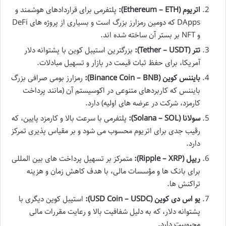
اتریوم (Ethereum – ETH):
پلتفرمی برای قراردادهای هوشمند و
DApps که دومین رمزارز بزرگ است و بسیاری از پروژه های DeFi
و NFT بر بستر آن ساخته شده اند.
تتر (Tether – USDT):
بزرگترین استیبل کوین با پشتوانه دلار
آمریکا، برای حفظ ثبات قیمت در بازار و تسهیل مبادلات.
بایننس کوین (Binance Coin – BNB):
رمزارز بومی صرافی بزرگ
بایننس که کاربردهای متنوعی در اکوسیستم آن (مانند پرداخت
کارمزد، شرکت در عرضه های اولیه) دارد.
سولانا (Solana – SOL):
پلتفرمی با سرعت بالا و کارمزد پایین، که
رقیب جدی برای اتریوم محسوب می شود و بر مقیاس پذیری تمرکز
دارد.
ریپل (Ripple – XRP):
متمرکز بر تسهیل پرداخت های بین المللی
برای بانک ها و مؤسسات مالی، با هدف کاهش زمان و هزینه
تراکنش ها.
یو اس دی کوین (USD Coin – USDC):
استیبل کوین دیگری با
پشتوانه دلار، که به دلیل شفافیت بالا و رعایت مقررات مالی
محبوبیت دارد.