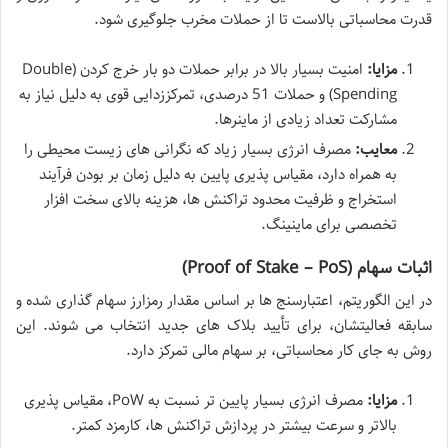
قدرت محاسباتی بالاست تا از حملات مخرب جلوگیری شود.
مزایا:
امنیت بسیار بالا در برابر حملات دو بار خرج کردن (Double
Spending) و حملات 51 درصدی، تمرکززدایی قوی به دلیل نیاز به
مشارکت تعداد زیادی از ماینرها.
معایب:
مصرف انرژی بسیار زیاد که نگرانی های زیست محیطی را
به همراه دارد، مقیاس پذیری پایین به دلیل زمان بر بودن فرآیند
استخراج و ظرفیت محدود تراکنش ها، هزینه بالای سخت افزار
تخصصی برای ماینینگ.
اثبات سهام (Proof of Stake – PoS)
در این الگوریتم، اعتبارسنج ها بر اساس مقدار رمزارز سهام گذاری شده و
سابقه فعالیتشان، برای تأیید بلاک های جدید انتخاب می شوند. این
روش به جای کار محاسباتی، بر سهام مالی تمرکز دارد.
مزایا:
مصرف انرژی بسیار پایین تر نسبت به PoW، مقیاس پذیری
بالاتر و سرعت بیشتر در پردازش تراکنش ها، کارمزد کمتر.