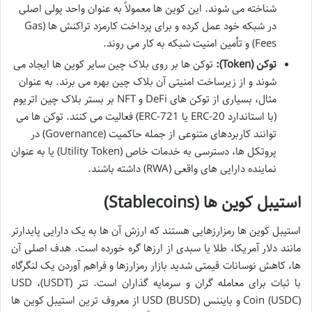
شناخته می شوند. این کوین ها معمولاً به عنوان واحد پولی اصلی
در شبکه خود عمل کرده و برای پرداخت کارمزد تراکنش ها (Gas
Fees) و تأمین امنیت شبکه به کار می روند.
توکن (Token):
توکن ها بر روی بلاک چین سایر کوین ها ایجاد می
شوند و از زیرساخت امنیتی آن بلاک چین بهره می برند. به عنوان
مثال، بسیاری از توکن های DeFi و NFT بر بستر بلاک چین اتریوم
(با استاندارد ERC-20 یا ERC-721) فعالیت می کنند. توکن ها می
توانند کاربردهای متنوعی از جمله حاکمیت (Governance) در
پروتکل ها، دسترسی به خدمات خاص (Utility Token) یا به عنوان
نماینده دارایی های واقعی (RWA) داشته باشند.
استیبل کوین ها (Stablecoins)
استیبل کوین ها رمزارزهایی هستند که ارزش آن ها به یک دارایی پایدارتر
مانند دلار آمریکا، طلا یا سبدی از ارزها گره خورده است. هدف اصلی آن
ها، کاهش نوسانات قیمتی شدید بازار رمزارزها و فراهم آوردن یک لنگرگاه
با ثبات برای معامله گران و سرمایه گذاران است. تتر (USDT)، USD
Coin (USDC) و بایننس USD (BUSD) از معروف ترین استیبل کوین ها