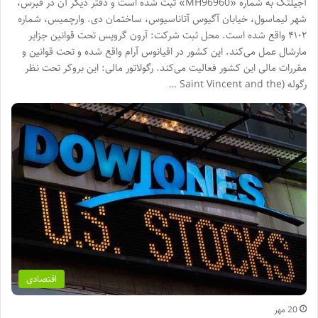
آجیلتک به شماره «MH96960» ثبت شده است و دفتر دیگر آن در قبرس،
شهر لیماسول، خیابان آگیوس آتاناسیوس، ساختمان دی. وارچمیس، شماره
۴۱۰۲ واقع شده است. محل ثبت شرکت: آرون گروپس تحت قوانین جزایر
مارشال عمل می‌کند. این کشور در اقیانوس آرام واقع شده و تحت قوانین و
مقررات مالی این کشور فعالیت می‌کند. رگولاتور مالی: این بروکر تحت نظر
رگوله (Saint Vincent and the …
اقتصادی
20 مهر