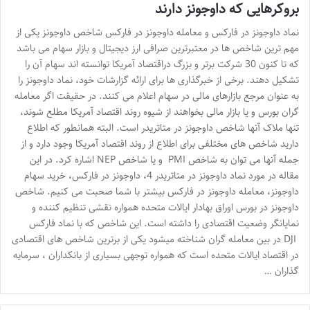
بروکرهایی که داوجونز دارند
نماد داوجونز در فارکس و معامله داوجونز در فارکس شاخص داوجونز یکی از
مهم ترین شاخص ها در معتبرترین صرافی ارز دیجیتال و بازار سهام می باشد
که تا کنون 30 شرکت برتر و بزرگ دراقتصاد آمریکا توانسته اند سهام آن را
تشکیل دهند. برخی از خبرگذاری ها برای ارائه گزارشات خود، نماد داوجونز را
به عنوان مرجع بازارهای مالی در سهام اعلام می کنند. در حقیقت اگر معامله
گران بورس و یا بازار مالی بخواهند از شیوه روند اقتصاد آمریکا مطلع شوند،
تنها ملاک آنها شاخص داوجونز در متاتریدر است. البته همانطور که اطلاع
دارید شاخص های مختلفی برای اطلاع از روند اقتصاد آمریکا وجود دارد و از
جمله آنها می توان به شاخص PMI و یا شاخص NEP اشاره کرد. در این
مقاله در مورد نماد داوجونز در متاتریدر 4، داوجونز در فارکس، خرید سهام
داوجونز، معامله داوجونز در فارکس بیشتر با شما صحبت می کنیم. شاخص
داوجونز در بورس اوراق بهادار ایالات متحده همواره نقشی تنظیم کننده و
نمایانگر وضعیت اقتصادی را داشته است. این شاخص که با نماد فارکس
DJI در بین معامله گران شناخته میشود یکی از برترین شاخص های اقتصادی
در اقتصاد ایالات متحده است که همواره توجهی بسیاری از بانکداران ، سرمایه
گذاران …