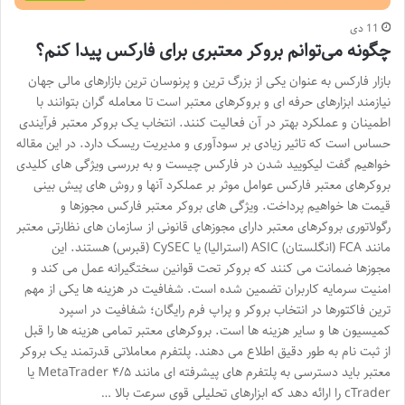
11 دی
چگونه می‌توانم بروکر معتبری برای فارکس پیدا کنم؟
بازار فارکس به عنوان یکی از بزرگ ترین و پرنوسان ترین بازارهای مالی جهان
نیازمند ابزارهای حرفه ای و بروکرهای معتبر است تا معامله گران بتوانند با
اطمینان و عملکرد بهتر در آن فعالیت کنند. انتخاب یک بروکر معتبر فرآیندی
حساس است که تاثیر زیادی بر سودآوری و مدیریت ریسک دارد. در این مقاله
خواهیم گفت لیکویید شدن در فارکس چیست و به بررسی ویژگی های کلیدی
بروکرهای معتبر فارکس عوامل موثر بر عملکرد آنها و روش های پیش بینی
قیمت ها خواهیم پرداخت. ویژگی های بروکر معتبر فارکس مجوزها و
رگولاتوری بروکرهای معتبر دارای مجوزهای قانونی از سازمان های نظارتی معتبر
مانند FCA (انگلستان) ASIC (استرالیا) یا CySEC (قبرس) هستند. این
مجوزها ضمانت می کنند که بروکر تحت قوانین سختگیرانه عمل می کند و
امنیت سرمایه کاربران تضمین شده است. شفافیت در هزینه ها یکی از مهم
ترین فاکتورها در انتخاب بروکر و پراپ فرم رایگان؛ شفافیت در اسپرد
کمیسیون ها و سایر هزینه ها است. بروکرهای معتبر تمامی هزینه ها را قبل
از ثبت نام به طور دقیق اطلاع می دهند. پلتفرم معاملاتی قدرتمند یک بروکر
معتبر باید دسترسی به پلتفرم های پیشرفته ای مانند MetaTrader ۴/۵ یا
cTrader را ارائه دهد که ابزارهای تحلیلی قوی سرعت بالا …