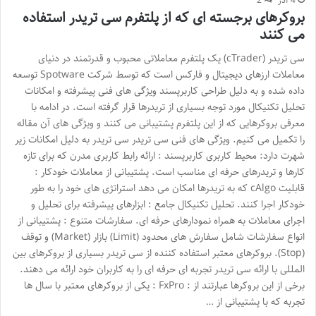
4 آذر
2
بروکرهای برجسته ای که از پلتفرم سی تریدر استفاده
می کنند
سی تریدر (cTrader) یک پلتفرم معاملاتی محبوب و قدرتمند در دنیای
معاملات ارزهای دیجیتال و فارکس است که توسط شرکت Spotware توسعه
داده شده و به دلیل طراحی کاربرپسند ویژگی های فنی پیشرفته و امکانات
تحلیل تکنیکال مورد توجه بسیاری از تریدرها قرار گرفته است. در ادامه با
معرفی بروکرهایی که از این پلتفرم پشتیبانی می کنند و ویژگی های آن مقاله
را تکمیل می کنیم. ویژگی های فنی سی تریدر سی تریدر به دلیل امکانات زیر
شهرت دارد: محیط کاربری کاربرپسند : ارائه رابط کاربری مدرن که برای تازه
کارها و تریدرهای حرفه ای مناسب است. پشتیبانی از معاملات خودکار :
قابلیت cAlgo که به تریدرها امکان می دهد استراتژی های خود را به طور
خودکار اجرا کنند. تحلیل تکنیکال جامع : ابزارهای پیشرفته برای تحلیل و
اجرای معاملات به همراه نمودارهای حرفه ای. سفارشات متنوع : پشتیبانی از
انواع سفارشات شامل سفارش های محدود (Limit) بازار (Market) و توقف
(Stop). بروکرهای معتبر استفاده کننده از سی تریدر بسیاری از بروکرهای بین
المللی با ارائه سی تریدر تجربه ای حرفه ای را به کاربران خود ارائه می دهند.
برخی از این بروکرها عبارتند از : FxPro : یکی از بروکرهای معتبر با سال ها
تجربه که با پشتیبانی از …