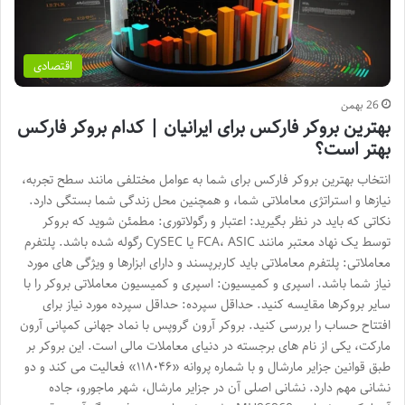
اقتصادی
26 بهمن
بهترین بروکر فارکس برای ایرانیان | کدام بروکر فارکس
بهتر است؟
انتخاب بهترین بروکر فارکس برای شما به عوامل مختلفی مانند سطح تجربه،
نیازها و استراتژی معاملاتی شما، و همچنین محل زندگی شما بستگی دارد.
نکاتی که باید در نظر بگیرید: اعتبار و رگولاتوری: مطمئن شوید که بروکر
توسط یک نهاد معتبر مانند FCA، ASIC یا CySEC رگوله شده باشد. پلتفرم
معاملاتی: پلتفرم معاملاتی باید کاربرپسند و دارای ابزارها و ویژگی های مورد
نیاز شما باشد. اسپری و کمیسیون: اسپری و کمیسیون معاملاتی بروکر را با
سایر بروکرها مقایسه کنید. حداقل سپرده: حداقل سپرده مورد نیاز برای
افتتاح حساب را بررسی کنید. بروکر آرون گروپس با نماد جهانی کمپانی آرون
مارکت، یکی از نام‌ های برجسته در دنیای معاملات مالی است. این بروکر بر
طبق قوانین جزایر مارشال و با شماره پروانه «۱۱۸۰۴۶» فعالیت می‌ کند و دو
نشانی مهم دارد. نشانی اصلی آن در جزایر مارشال، شهر ماجورو، جاده