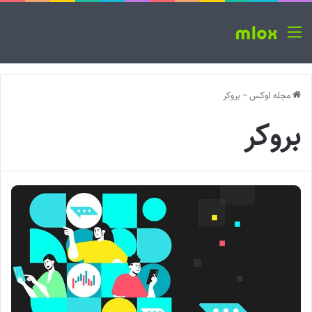
منو
مجله لوکس
~
بروکر
بروکر