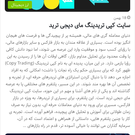
ارز دیجیتال
18 بهمن
سایت کپی تریدینگ مای دیجی ترید
دنیای معامله گری های مالی، همیشه پر از پیچیدگی ها و فرصت های هیجان
انگیز بوده است. بسیاری از علاقه مندان به بازار فارکس و سایر بازارهای مالی،
با رؤیای کسب سود و موفقیت وارد این عرصه می شوند، اما نبود دانش کافی
یا وقت محدود برای تحلیل مداوم بازار، گاهی اوقات آن ها را از رسیدن به این
رؤیا بازمی دارد. در این میان، پدیده ای به نام کپی تریدینگ (Copy Trading)
ظهور کرد که برای بسیاری حکم یک راه نجات را داشت؛ امکانی که به افراد
اجازه می دهد تا با دنبال کردن استراتژی های تریدرهای حرفه ای، از تجربه و
تخصص آن ها بهره مند شوند. در این مسیر، پلتفرم های مختلفی پا به عرصه
گذاشته اند و یکی از نام های آشنا و مهم در این حوزه، سایت کپی تریدینگ
مای دیجی ترید است. این پلتفرم، برای بسیاری از تریدرها، به ویژه در بازار
فارکس، مسیری برای ورود به دنیای معاملات حرفه ای، بدون نیاز به صرف
زمان طولانی برای آموزش و تحلیل های پیچیده، فراهم آورده است. تجربه ی
کار با چنین پلتفرم هایی، داستانی از همراهی و اعتماد است که در آن،
سرمایه گذاران می توانند با خیالی آسوده تر، قدم در راه بازارهای …