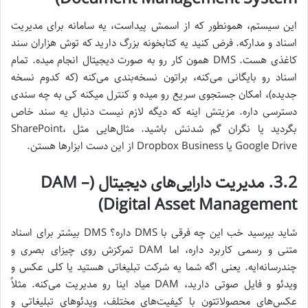
این سیستم، همونطور که از اسمش پیداست، یه سامانه برای مدیریت
اسناد و مدارکه. فرض کنید یه کتابخونه بزرگ دارید که توش هزاران سند
کاغذی هست. DMS همون کار رو به صورت دیجیتال انجام میده. تمام
اسناد رو بایگانی می‌کنه، براتون نسخه‌بندی می‌کنه (که کدوم نسخه
جدیده)، امکان جستجوی سریع رو میده و کنترل میکنه کی به چه سندی
دسترسی داره. مزیتش اینه که دیگه لازم نیست دنبال یه سند خاص
بگردید یا نگران گم شدنش باشید. مثال‌هایی مثل SharePoint،
Google Drive یا Dropbox Business از این دست ابزارها هستن.
3.2. مدیریت دارایی‌های دیجیتال (DAM –
Digital Asset Management)
شاید بپرسید خب این چه فرقی با DMS داره؟ DMS بیشتر برای اسناد
متنی و رسمی کاربرد داره، اما DAM تمرکزش روی چیزای بصری و
چندرسانه‌ایه. یعنی اگه شما یه شرکت تبلیغاتی هستید یا کلی عکس و
ویدئو و فایل صوتی دارید، DAM میاد اینا رو مدیریت می‌کنه. مثلاً
عکس‌های محصولاتتون با کیفیت‌های مختلف، ویدئوهای تبلیغاتی و