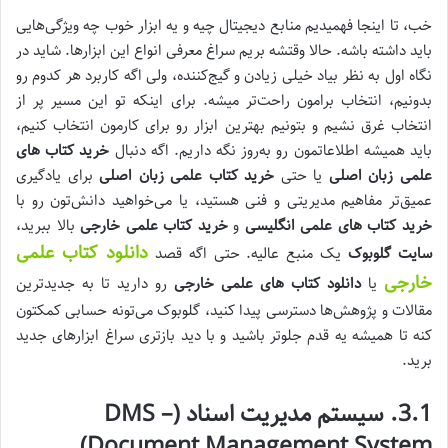
خب، تا اینجا فهمیدیم منابع دیجیتال چیه و یه ابزار خوب چه ویژگی‌هایی
باید داشته باشه. حالا وقتشه بریم سراغ معرفی انواع این ابزارها. شاید در
نگاه اول به نظر بیاد خیلی زیادن و گیج‌کننده، ولی اگه کاربرد هر کدوم رو
بدونیم، انتخاب برامون راحت‌تر میشه. برای اینکه تو این مسیر پر از
انتخاب غرق نشیم و بتونیم بهترین ابزار رو برای کارمون انتخاب کنیم،
باید همیشه اطلاعاتمون رو به‌روز نگه داریم. اگه دنبال
خرید کتاب های
علمی زبان اصلی
یا حتی
خرید کتاب علمی زبان اصلی
برای یادگیری
عمیق‌تر مفاهیم مدیریتی و فنی هستید، یا می‌خواهید دانش‌تون رو با
خرید کتاب های علمی انگلیسی
و
خرید کتاب علمی خارجی
بالا ببرید،
دانلود کتاب علمی
سایت گلوبوک
یک منبع عالیه. حتی اگه قصد
خارجی
یا
دانلود کتاب های علمی خارجی
رو دارید تا به جدیدترین
مقالات و پژوهش‌ها دسترسی پیدا کنید، گلوبوک می‌تونه حسابی کمکتون
کنه تا همیشه یه قدم جلوتر باشید و با دید بازتری سراغ ابزارهای جدید
برید.
3.1. سیستم مدیریت اسناد (DMS –
Document Management System)