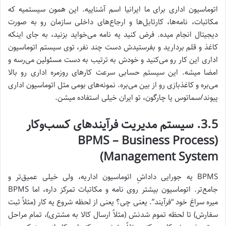
اتوماسیون اداری برای ما ایرانیا اسم آشناییه. این همون سیستمیه که
مکاتبات، نامه‌ها، کارتابل‌ها و ارجاع‌های داخلی سازمان رو به صورت
دیجیتال انجام میده. فرض کنید یه نامه می‌خواید بزنید، به جای اینکه
کاغذ و قلم بردارید و بفرستیدش دست چند نفر، توی سیستم اتوماسیون
اداری این کار رو می‌کنید و خودش به ترتیب به دست مسئولین می‌رسه و
امضا میشه. این سیستم حسابی سرعت کارهای روزمره اداری رو بالا
می‌بره و کاغذبازی رو از بین می‌بره. نمونه‌های بومی مثل اتوماسیون اداری
پیوند/سماتوس یا چارگون، تو ایران خیلی استفاده میشن.
3.5. سیستم مدیریت فرآیندهای کسب‌وکار
(BPMS – Business Process
Management System)
BPMS یه جورایی داداشِ اتوماسیون اداریه، ولی خیلی عمیق‌تر و
جامع‌تر. اتوماسیون بیشتر روی نامه و مکاتبات تمرکز داره، اما BPMS
میره سراغ خود “فرآیند”. یعنی چی؟ یعنی از لحظه شروع یه کار (مثلاً ثبت
سفارش) تا لحظه تموم شدنش (مثلاً ارسال کالا به مشتری)، تمام مراحل