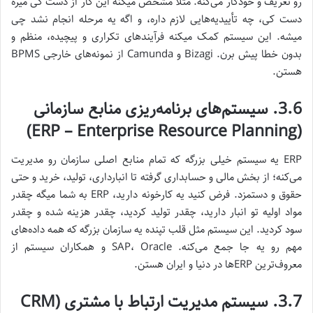
رو تعریف و خودکار می‌کنه. مثلاً مشخص میکنه این کار از دست کی میره
دست کی، چه تأییدیه‌هایی لازم داره، و اگه یه مرحله انجام نشد چی
میشه. این سیستم کمک میکنه فرآیندهای تکراری و پیچیده، منظم و
بدون خطا پیش برن. Bizagi و Camunda از نمونه‌های خارجی BPMS
هستن.
3.6. سیستم‌های برنامه‌ریزی منابع سازمانی
(ERP – Enterprise Resource Planning)
ERP یه سیستم خیلی بزرگه که تمام منابع اصلی سازمان رو مدیریت
می‌کنه؛ از بخش مالی و حسابداری گرفته تا انبارداری، تولید، خرید و حتی
حقوق و دستمزد. فرض کنید یه کارخونه دارید، ERP به شما میگه چقدر
مواد اولیه تو انبار دارید، چقدر تولید کردید، چقدر هزینه شده و چقدر
سود کردید. این سیستم مثل قلب تپنده یه سازمان بزرگه که همه داده‌های
مهم رو یه جا جمع می‌کنه. SAP، Oracle و همکاران سیستم از
معروف‌ترین ERPها در دنیا و ایران هستن.
3.7. سیستم مدیریت ارتباط با مشتری (CRM