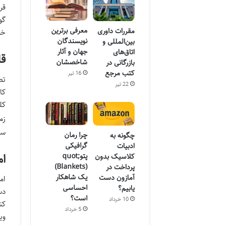
قر
گو
معرفی برترین
مقررات داوری
خو
نویسندگان
بین‌المللی و
جهان و آثار
اتاق‌های
قا
شاخصشان
بازرگانی در
کتب مرجع
16 تیر
تص
22 تیر
زم
سر
چرا رمان
چگونه به
گرافیکی
ادبیات
ام
پتوquot;
کلاسیک بدون
(Blankets)
پرداخت در
یک شاهکار
آمازون دست
احساسی
یابیم؟
دس
است؟
10 خرداد
کن
5 خرداد
وی