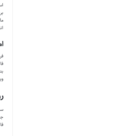
ما
ان
امکان
فر
بد
وی
رو
جر
فایل‌های DF