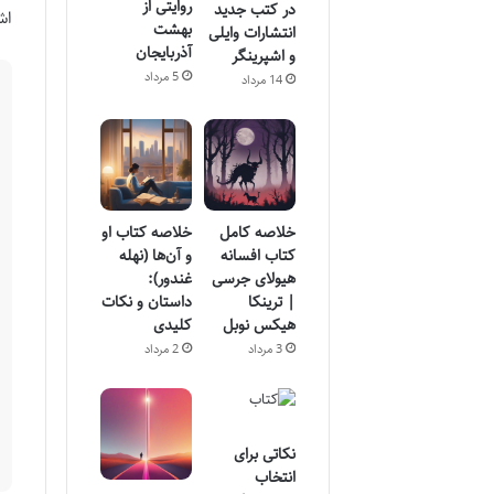
روایتی از
در کتب جدید
اش
بهشت
انتشارات وایلی
آذربایجان
و اشپرینگر
5 مرداد
14 مرداد
خلاصه کامل
خلاصه کتاب او
کتاب افسانه
و آن‌ها (نهله
هیولای جرسی
غندور):
| ترینکا
داستان و نکات
هیکس نوبل
کلیدی
3 مرداد
2 مرداد
نکاتی برای
انتخاب