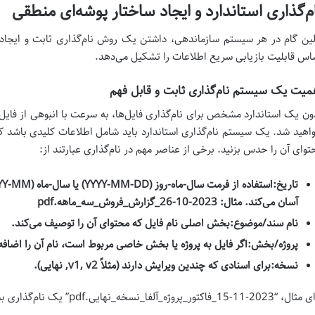
م‌گذاری استاندارد و ایجاد ساختار پوشه‌ای منطقی
لین گام در هر سیستم سازماندهی، داشتن یک روش نام‌گذاری ثابت و ایجاد 
اس قابلیت بازیابی سریع اطلاعات را تشکیل می‌دهد.
میت یک سیستم نام‌گذاری ثابت و قابل فهم
ون یک استاندارد مشخص برای نام‌گذاری فایل‌ها، به سرعت با انبوهی از فایل‌ها
اهید شد. یک سیستم نام‌گذاری استاندارد باید شامل اطلاعات کلیدی باشد که
توای آن را حدس بزنید. برخی از عناصر مهم در نام‌گذاری عبارتند از:
تاریخ:
آسان می‌کند. مثال: 2023-10-26_گزارش_فروش_سه_ماهه.pdf
نام سند/موضوع:
بخش اصلی نام فایل که محتوای آن را توصیف می‌کند.
پروژه/بخش:
اگر فایل به پروژه یا بخش خاصی مربوط است، نام آن را اضافه 
نسخه:
برای اسنادی که چندین ویرایش دارند (مثلاً v1, v2, نهایی).
-11-15_فاکتور_پروژه_آلفا_نسخه_نهایی.pdf” یک نام‌گذاری بسیار واضح و استاندارد است.