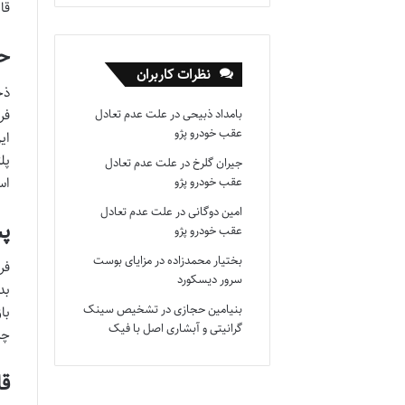
قابل ا
حج
نظرات کاربران
بامداد ذبیحی
در
علت عدم تعادل
عقب خودرو پژو
ای
پل
جیران گلرخ
در
علت عدم تعادل
اس
عقب خودرو پژو
امین دوگانی
در
علت عدم تعادل
پش
عقب خودرو پژو
بختیار محمدزاده
در
مزایای بوست
سرور دیسکورد
بنیامین حجازی
در
تشخیص سینک
با
گرانیتی و آبشاری اصل با فیک
چر
قا