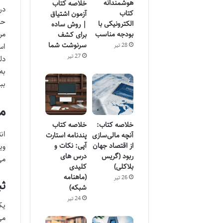
هوشمندانه
خلاصه کتاب
در
کتاب
آزمون اشتیاق
حج
الکترونیکی با
| روش ساده
مر
بودجه مناسب
برای کشف
سرنوشت شما
28 تیر
27 تیر
دل
بب
مزا
خلاصه کتاب:
خلاصه کتاب
آنچه مالی‌سازی
پندنامه استارت
از اقتصاد جهان
آپی: نکات و
وی
ربود (گریس
درس های
می
بلاکلی)
کلیدی
(ماهنامه
26 تیر
ثب
شبکه)
24 تیر
می