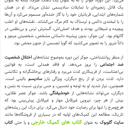
می‌برد. این دوره، جوکر را نه به عنوان یک دلقک صرف، بلکه به عنوان
یک قاتل زنجیره‌ای با تمایلات سادیسمی نشان می‌داد. او در همان
شماره‌های ابتدایی، قربانیان خود را با گاز خنده‌آور مسموم می‌کرد و آن‌ها
را با لبخندی دائمی و ترسناک به کام مرگ می‌کشاند. نقشه‌های او اغلب
پیچیده و شیطانی بودند و هدف اصلی‌اش، گسترش ترس و بی‌نظمی در
گاتهام بود. این جوکر، بدون پیشینه داستانی مشخص، شخصیتی مرموز و
ذاتاً شرور را به تصویر می‌کشید که گویا تجسمی از جنون محض بود.
از منظر روانشناختی، جوکر این دوره به‌وضوح نشانه‌های
اختلال شخصیت
ضد اجتماعی
را بروز می‌دهد. او فاقد همدلی است، به قوانین
بی‌اعتناست، از فریبکاری لذت می‌برد و رفتارهای پرخاشگرانه و تکانشی
دارد. لذت بردن او از رنج دیگران، ویژگی بارز
سادیسم
بالینی است.
همچنین، نیاز شدید او به توجه و تحسین، و حس برتری نسبت به بتمن و
دیگران، می‌تواند نشانه‌هایی از
خودشیفتگی
باشد. جوکر عصر طلایی،
بیش از هر چیز، نیرویی غیرقابل مهار و غیرقابل پیش‌بینی بود که
هرج‌ومرج را تنها برای رضایت خود دنبال می‌کرد. برای درک این ریشه‌های
تاریک، مطالعه این کمیک‌های اولیه که در بسیاری از فروشگاه‌ها مانند
کتاب های کمیک خارجی
سایت گلوبوک
به عنوان
و یا حتی
کتاب