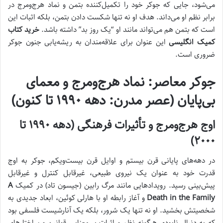
می‌شود، جایی که جوکر خود را تکمیل‌کننده بتمن و نماد هرج‌ومرج در
برابر نظم او می‌داند. هدف او نه تنها شکست دادن بتمن، بلکه اثبات این
است که بتمن هم می‌تواند مانند او “یک روز بد” داشته باشد.
خرید کتاب
کمیک انگلیسی
این عنوان برای علاقه‌مندان به ریشه‌یابی جنون جوکر
ضروری است.
جوکر معاصر: نماد هرج‌ومرج و معمای
بی‌پایان (عصر مدرن: دهه ۱۹۹۰ تا کنون)
اوج هرج‌ومرج و تأثیرات فرهنگی (دهه ۱۹۹۰ تا
۲۰۰۰)
در دهه‌های پایانی قرن بیستم و اوایل قرن بیست‌ویکم، جوکر به اوج
قدرت خود به عنوان یک نیروی طبیعی، غیرقابل کنترل و غیرقابل
پیش‌بینی رسید. رویدادهایی مانند مرگ رابین (جیسون تاد) در کمیک
A
Death in the Family
و آغاز رابطه او با هارلی کوئین، ابعاد جدیدی به
شخصیتش بخشید. او نه تنها یک شرور، بلکه یک آنارشیست فلسفی بود
که به دنبال نابودی هرگونه نظم و اثبات بی‌معنایی قوانین و ساختارهای