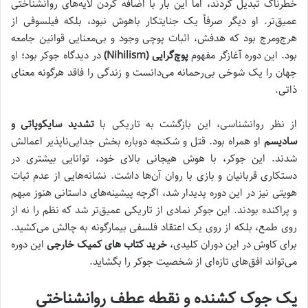
خطرناک تبدیل کردند، اما این بار با اضافه کردن لایه‌های روانشناختی
عمیق‌تر. او دیگر صرفاً یک جنایتکار باهوش نبود، بلکه فیلسوفی از
هرج‌ومرج بود که هدفش، اثبات پوچی وجود و بی‌معنایی قوانین جامعه
بود. این دوره آغازگر مفهوم
پوچ‌گرایی (Nihilism)
در دیدگاه جوکر بود؛ او
جهان را یک شوخی بی‌رحمانه می‌دانست و زندگی را فاقد هرگونه معنای
ذاتی.
از نظر روانشناسی، این بازگشت به تاریکی با
تشدید سایکوپاتی و
سادیسم
او همراه بود. قتل و شکنجه دوباره بخش جدایی‌ناپذیر اعمالش
شدند. این جوکر، با هوش هیجانی بالای خود، توانایی بیشتری در
دستکاری قربانیان و بازی با روان آن‌ها داشت. نشانه‌هایی از عدم ثبات
هویتی نیز در این دوره پدیدار شد، اگرچه پیشینه‌های داستانی هنوز مبهم
و پراکنده بودند. این جوکر نمادی از تاریکی عمیق‌تر شد که نظم را نه از
روی طمع، بلکه از روی یک اعتقاد فلسفی بیمارگونه به چالش می‌کشید.
برای کاوش در این دوران کلیدی،
خرید کتاب های کمیک خارجی
این دوره
می‌تواند افق‌های تازه‌ای از شخصیت جوکر را بگشاید.
یک جوک کشنده و نقطه عطف روانشناختی