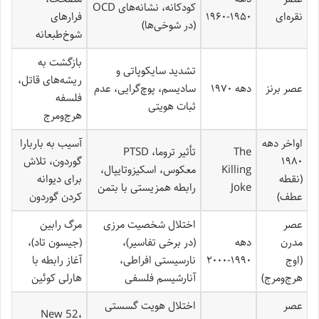
کودکانه، نشانه‌های OCD
نقره‌ای
۱۹۵۰-۱۹۶۰
فرارهای
(در شوخی‌ها)
شوخ‌طبعانه
بازگشت به
تشدید سایکوپاتی و
ریشه‌های قاتل،
عصر برنز
دهه ۱۹۷۰
سادیسم، پوچ‌گرایی، عدم
فلسفه
ثبات هویتی
هرج‌ومرج
اواخر دهه
آسیب به باربارا
The
تأثیر تروما، PTSD
۱۹۸۰
گوردون، تلاش
Killing
معکوس، اسکیزوتایپال،
(نقطه
برای دیوانه
Joke
رابطه همزیستی با بتمن
عطف)
کردن گوردون
عصر
اختلال شخصیت مرزی
مرگ رابین
مدرن
دهه
(در برخی تفاسیر)،
(جیسون تاد)،
(اوج
۱۹۹۰-۲۰۰۰
نارسیستی افراطی،
آغاز رابطه با
هرج‌ومرج)
آنارشیسم فلسفی
هارلی کوئین
عصر
اختلال هویت گسستی
New 52،