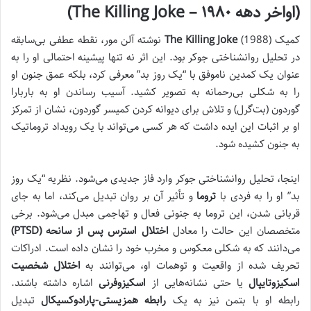
(اواخر دهه ۱۹۸۰ – The Killing Joke)
کمیک
The Killing Joke
(1988) نوشته آلن مور، نقطه عطفی بی‌سابقه
در تحلیل روانشناختی جوکر بود. این اثر نه تنها پیشینه احتمالی او را به
عنوان یک کمدین ناموفق با “یک روز بد” معرفی کرد، بلکه عمق جنون او
را به شکلی بی‌رحمانه به تصویر کشید. آسیب رساندن او به باربارا
گوردون (بت‌گرل) و تلاش برای دیوانه کردن کمیسر گوردون، نشان از تمرکز
او بر اثبات این ایده داشت که هر کسی می‌تواند با یک رویداد تروماتیک
به جنون کشیده شود.
اینجا، تحلیل روانشناختی جوکر وارد فاز جدیدی می‌شود. نظریه “یک روز
بد” او را به فردی با
تروما
و تأثیر آن بر روان تبدیل می‌کند، اما به جای
قربانی شدن، این تروما به جنونی فعال و تهاجمی مبدل می‌شود. برخی
متخصصان این حالت را معادل
اختلال استرس پس از سانحه (PTSD)
می‌دانند که به شکلی معکوس و مخرب خود را نشان داده است. ادراکات
تحریف شده از واقعیت و توهمات او، می‌توانند به
اختلال شخصیت
اسکیزوتایپال
یا حتی نشانه‌هایی از
اسکیزوفرنی
اشاره داشته باشند.
رابطه او با بتمن نیز به یک
رابطه همزیستی-پارادوکسیکال
تبدیل