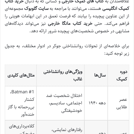
علاقه‌مندان به
کتاب های کمیک خارجی
و کسانی که به دنبال
خرید کتاب
کمیک انگلیسی
هستند، می‌توانند با مراجعه به
سایت گلوبوک
مجموعه‌ای
از این عناوین پیچیده را بیابند که فرصت تعمق در این ابهامات هویتی را
فراهم می‌کند. حتی
خرید کتاب مانگا خارجی
نیز می‌تواند دیدگاه‌های
مشابهی در خصوص شخصیت‌های پیچیده شرور ارائه دهد.
برای خلاصه‌ای از تحولات روانشناختی جوکر در ادوار مختلف، به جدول
زیر توجه کنید:
دوره
ویژگی‌های روانشناختی
سال‌ها
مثال‌های کلیدی
کمیک
غالب
Batman #1،
اختلال شخصیت ضد
عصر
کشتار
دهه ۱۹۴۰
اجتماعی، سادیسم،
طلایی
بی‌رحمانه با گاز
خودشیفتگی
خنده‌آور
کلاه‌برداری‌های
رفتارهای نمایشی،
عصر
دهه
مضحک،