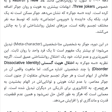
دهه ۲۰۱۰ تا کنون، با رویکردهایی مانند
New 52
و
Rebirth
و به
خصوص
Three Jokers
، ابهامات بیشتری به هویت و روان جوکر اضافه
کرده است. ایده «سه جوکر» که نشان می‌دهد جوکر ممکن است نه یک
فرد، بلکه یک «ایده» یا «ویروس اجتماعی» باشد که توسط سه نفر
مختلف تجسم یافته است، مرزهای تحلیل روانشناختی او را به چالش
می‌کشد.
در این دوره، جوکر به شخصیتی متا-شخصیتی (Meta-character) تبدیل
می‌شود؛ او بیشتر یک مفهوم است تا یک فرد واحد با روان ثابت. این
تغییرپذیری و عدم ثبات، خود یک اختلال روانشناختی عمیق است. اگرچه
نظریه «سه جوکر» به
اختلال هویت گسستی (Dissociative Identity
Disorder)
یا چند شخصیتی اشاره می‌کند، اما ماهیت واقعی آن در
هاله‌ای از ابهام است و هر جوکر تجسم جنبه‌ای متفاوت از جنون است.
جوکر معاصر، با عدم ثبات هویتی و توانایی‌اش در الهام بخشیدن به
هرج‌ومرج، به کاتالیزوری برای تاریکی در دیگران تبدیل شده است. او
معمایی است که هرگز به طور کامل حل نمی‌شود و همین عدم قطعیت،
قدرت و ماندگاری او را افزایش می‌دهد.