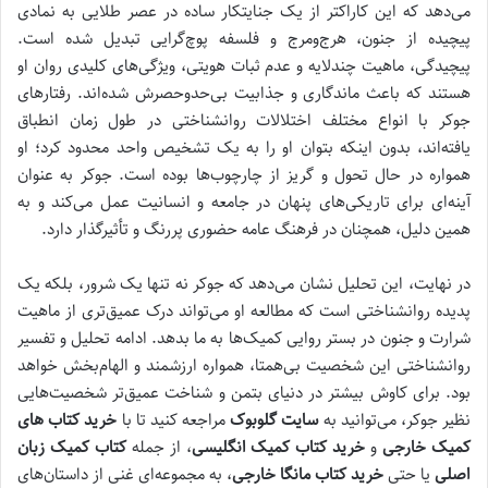
می‌دهد که این کاراکتر از یک جنایتکار ساده در عصر طلایی به نمادی
پیچیده از جنون، هرج‌ومرج و فلسفه پوچ‌گرایی تبدیل شده است.
پیچیدگی، ماهیت چندلایه و عدم ثبات هویتی، ویژگی‌های کلیدی روان او
هستند که باعث ماندگاری و جذابیت بی‌حدوحصرش شده‌اند. رفتارهای
جوکر با انواع مختلف اختلالات روانشناختی در طول زمان انطباق
یافته‌اند، بدون اینکه بتوان او را به یک تشخیص واحد محدود کرد؛ او
همواره در حال تحول و گریز از چارچوب‌ها بوده است. جوکر به عنوان
آینه‌ای برای تاریکی‌های پنهان در جامعه و انسانیت عمل می‌کند و به
همین دلیل، همچنان در فرهنگ عامه حضوری پررنگ و تأثیرگذار دارد.
در نهایت، این تحلیل نشان می‌دهد که جوکر نه تنها یک شرور، بلکه یک
پدیده روانشناختی است که مطالعه او می‌تواند درک عمیق‌تری از ماهیت
شرارت و جنون در بستر روایی کمیک‌ها به ما بدهد. ادامه تحلیل و تفسیر
روانشناختی این شخصیت بی‌همتا، همواره ارزشمند و الهام‌بخش خواهد
بود. برای کاوش بیشتر در دنیای بتمن و شناخت عمیق‌تر شخصیت‌هایی
نظیر جوکر، می‌توانید به
سایت گلوبوک
مراجعه کنید تا با
خرید کتاب های
کمیک خارجی
و
خرید کتاب کمیک انگلیسی
، از جمله
کتاب کمیک زبان
اصلی
یا حتی
خرید کتاب مانگا خارجی
، به مجموعه‌ای غنی از داستان‌های