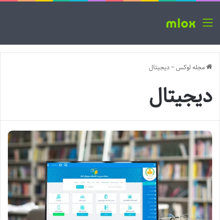
منو
مجله لوکس
~
دیجیتال
دیجیتال