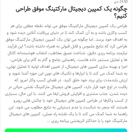
24 دی
چگونه یک کمپین دیجیتال مارکتینگ موفق طراحی
کنیم؟
طراحی یک کمپین دیجیتال مارکتینگ موفق می تواند نقطه عطفی برای هر
کسب وکاری باشد و به آن کمک کند تا در دنیای پررقابت آنلاین دیده شود و
به اهداف خود برسد. اما چگونه می توان یک کمپین دیجیتال مارکتینگ موفق
طراحی کرد که نتایج ملموس و قابل قبولی به همراه داشته باشد؟ این فرآیند
نیازمند برنامه ریزی دقیق، شناخت عمیق مخاطب، انتخاب هوشمندانه کانال
ها و تحلیل مستمر داده هاست. راهنمایی جامع و گام به گام برای طراحی،
اجرا و بهینه سازی کمپین های دیجیتال، از تعیین اهداف اولیه تا تحلیل نهایی،
به شما کمک می کند تا با ابزارها و تکنیک های نوین این حوزه آشنا شوید و
ارزش بلندمدت برای برند خود خلق کنید. در فضای کسب وکار امروز که
رقابت در اوج خود قرار دارد، کمپین های دیجیتال مارکتینگ نقشی حیاتی در
دیده شدن، جذب مشتری و افزایش فروش ایفا می کنند. با این حال، بسیاری
از کسب وکارها در طراحی کمپین های دیجیتال خود با چالش هایی روبرو
هستند که منجر به شکست یا عدم دستیابی به نتایج مطلوب می شود. این
راهنما به شما کمک می کند تا با یک نقشه راه عملی، کمپین های دیجیتال
مارکتینگ خود را با حداکثر اثربخشی برنامه ریزی …