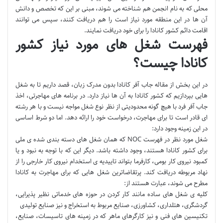
محلی که به نام انجمن هم شناخته می شوند، مبنی بر این که تخصص و دانش
آن ها در این منطقه مورد نیاز است را هم دریافت کنند، سپس می توانند
اقامت دائم کشور کانادا را برای خود دریافت نمایند.
فهرست شغل های مورد نیاز کشور
کانادا چیست؟
در این بخش از مقاله جاب آفر کانادا بدون مدرک زبان، قصد داریم تا به شغل
هایی بپردازیم که کشور کانادا به آن ها نیاز دارد. در برنامه های مهاجرتی، اخذ
جاب آفر فرد با هیچ گونه محدودیتی از نظر نوع شغل مواجه نیست و با هر رشته
ای قادر است تا برای مهاجرت، درخواست خود را ارائه دهد. اما دو شرط اساسی
در این زمینه وجود دارد:
شغل مورد نظر در فهرست NOC که همان شغل های دسته بندی شده ی ملی
برای کشور کانادا هستند، وجود داشته باشد. دیگر این که با توجه به نبود و یا
کمبود نیروی کار بومی، کارفرما بتواند تاییدیه ی استخدام نیروی کار خارجی را از
نهاد مربوطه دریافت کند. پرتقاضاترین شغل هایی که برای مهاجرت به کانادا
مطرح می شوند، عبارت هستند از:
کلیه ی شغل های ساده مانند کار کردن در حوزه های خدماتی نظیر پذیرایی،
گردشگری، هتلداری، کشاورزی، صنایع مربوط به استخراج و نیز صنایع تولیدی
تکنیسین های فنی و نیز کارگرهای ماهر که در زمینه های تاسیسات، صنایع،