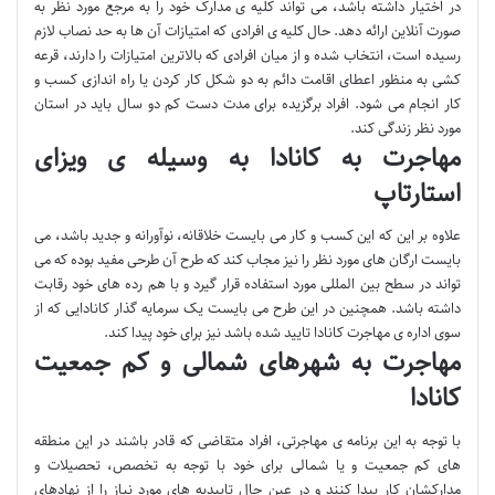
در اختیار داشته باشد، می تواند کلیه ی مدارک خود را به مرجع مورد نظر به
صورت آنلاین ارائه دهد. حال کلیه ی افرادی که امتیازات آن ها به حد نصاب لازم
رسیده است، انتخاب شده و از میان افرادی که بالاترین امتیازات را دارند، قرعه
کشی به منظور اعطای اقامت دائم به دو شکل کار کردن یا راه اندازی کسب و
کار انجام می شود. افراد برگزیده برای مدت دست کم دو سال باید در استان
مورد نظر زندگی کند.
مهاجرت به کانادا به وسیله ی ویزای
استارتاپ
علاوه بر این که این کسب و کار می بایست خلاقانه، نوآورانه و جدید باشد، می
بایست ارگان های مورد نظر را نیز مجاب کند که طرح آن طرحی مفید بوده که می
تواند در سطح بین المللی مورد استفاده قرار گیرد و با هم رده های خود رقابت
داشته باشد. همچنین در این طرح می بایست یک سرمایه گذار کانادایی که از
سوی اداره ی مهاجرت کانادا تایید شده باشد نیز برای خود پیدا کند.
مهاجرت به شهرهای شمالی و کم جمعیت
کانادا
با توجه به این برنامه ی مهاجرتی، افراد متقاضی که قادر باشند در این منطقه
های کم جمعیت و یا شمالی برای خود با توجه به تخصص، تحصیلات و
مدارکشان کار پیدا کنند و در عین حال تاییدیه های مورد نیاز را از نهادهای