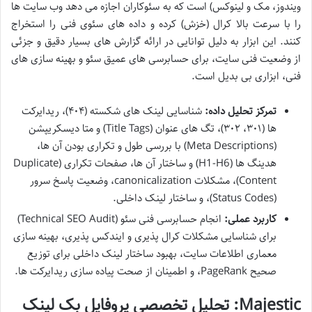
ویندوز، مک و لینوکس) است که به سئوکاران اجازه می دهد وب سایت ها
را با سرعت بالا کرال (خزش) کرده و داده های سئوی فنی را استخراج
کنند. این ابزار به دلیل توانایی در ارائه گزارش های بسیار دقیق و جزئی
از وضعیت فنی سایت، برای حسابرسی های عمیق سئو و بهینه سازی های
فنی، ابزاری بی بدیل است.
تمرکز تحلیل داده:
شناسایی لینک های شکسته (۴۰۴)، ریدایرکت
ها (۳۰۱، ۳۰۲)، تگ های عنوان (Title Tags) و متا دیسکریپشن
(Meta Descriptions) با بررسی طول و تکراری بودن آن ها،
هدینگ ها (H1-H6) و ساختار آن ها، صفحات تکراری (Duplicate
Content)، مشکلات canonicalization، وضعیت پاسخ سرور
(Status Codes)، و ساختار لینک داخلی.
کاربرد عملی:
انجام حسابرسی فنی سئو (Technical SEO Audit)
برای شناسایی مشکلات کرال پذیری و ایندکس پذیری، بهینه سازی
معماری اطلاعات سایت، بهبود ساختار لینک داخلی برای توزیع
صحیح PageRank، و اطمینان از صحت پیاده سازی ریدایرکت ها.
Majestic: تحلیل تخصصی پروفایل بک لینک