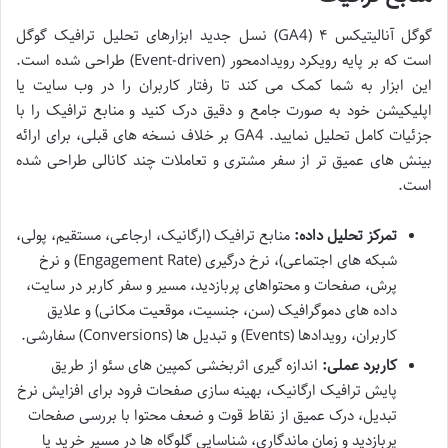
گوگل آنالیتیکس ۴ (GA4) نسل جدید ابزارهای تحلیل ترافیک گوگل
است که بر پایه رویکرد رویدادمحور (Event-driven) طراحی شده است.
این ابزار به شما کمک می کند تا رفتار کاربران را در وب سایت یا
اپلیکیشن خود به صورت جامع و دقیق درک کنید و منابع ترافیک را با
جزئیات کامل تحلیل نمایید. GA4 بر خلاف نسخه های قبلی، برای ارائه
بینش های عمیق تر از سفر مشتری و تعاملات چند کانالی طراحی شده
است.
تمرکز تحلیل داده:
منابع ترافیک (ارگانیک، ارجاعی، مستقیم، پولی،
شبکه های اجتماعی)، نرخ درگیری (Engagement Rate) و نرخ
پرش، صفحات و محتواهای پربازدید، مسیر و سفر کاربر در سایت،
داده های دموگرافیک (سن، جنسیت، موقعیت مکانی) و علایق
کاربران، رویدادها (Events) و تبدیل ها (Conversions) سفارشی.
کاربرد عملی:
اندازه گیری اثربخشی کمپین های سئو از طریق
پایش ترافیک ارگانیک، بهینه سازی صفحات فرود برای افزایش نرخ
تبدیل، درک عمیق از نقاط قوت و ضعف محتوا با بررسی صفحات
پربازدید و زمان ماندگاری، شناسایی گلوگاه ها در مسیر خرید یا