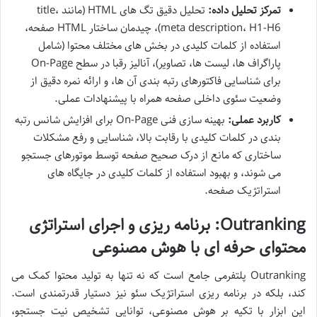
تمرکز تحلیل داده:
تحلیل دقیق تگ های HTML (مانند title،
meta description، H1-H6)، چیدمان ساختار HTML صفحه،
استفاده از کلمات کلیدی در بخش های مختلف محتوا (شامل
پاراگراف ها، لیست ها، تصاویر)، آنالیز رقبا در سطح On-Page
برای شناسایی فاکتورهای رتبه بندی آن ها، و ارائه نمره دقیق از
وضعیت سئوی داخلی صفحه همراه با پیشنهادات عملی.
کاربرد عملی:
بهینه سازی فنی On-Page برای افزایش شانس رتبه
بندی در کلمات کلیدی با رقابت بالا، شناسایی و رفع مشکلات
ساختاری که مانع از درک صحیح صفحه توسط موتورهای جستجو
می شوند، و بهبود استفاده از کلمات کلیدی در جایگاه های
استراتژیک صفحه.
Outranking: برنامه ریزی و اجرای استراتژی
محتوای حرفه ای با هوش مصنوعی
Outranking پلتفرمی جامع است که نه تنها به تولید محتوا کمک می
کند، بلکه در برنامه ریزی استراتژیک سئو نیز دستیار قدرتمندی است.
این ابزار با تکیه بر هوش مصنوعی، توانایی تشخیص نیت جستجو،