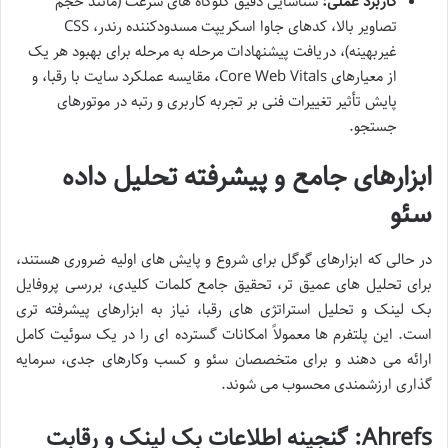
کاربرد عملی:
شناسایی دقیق گلوگاه های سرعت (مانند حجم
تصاویر بالا، کدهای جاوا اسکریپت مسدودکننده رندر، CSS
غیربهینه)، دریافت پیشنهادات مرحله به مرحله برای بهبود هر یک
از معیارهای Core Web Vitals، مقایسه عملکرد سایت با رقبا، و
پایش تأثیر تغییرات فنی بر تجربه کاربری و رتبه در موتورهای
جستجو.
ابزارهای جامع و پیشرفته تحلیل داده
سئو
در حالی که ابزارهای گوگل برای شروع و پایش های اولیه ضروری هستند،
برای تحلیل های عمیق تر، تحقیق جامع کلمات کلیدی، بررسی پروفایل
بک لینک و تحلیل استراتژی های رقبا، نیاز به ابزارهای پیشرفته تری
است. این پلتفرم ها معمولاً امکانات گسترده ای را در یک سوئیت کامل
ارائه می دهند و برای متخصصان سئو و کسب وکارهای جدی، سرمایه
گذاری ارزشمندی محسوب می شوند.
Ahrefs: گنجینه اطلاعات بک لینک و رقابت