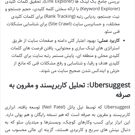
بررسی جامع بک لینک ها (Link Explorer)، تحقیق کلمات کلیدی
(Keyword Explorer) با ارائه سختی کلمه کلیدی، حجم جستجو و
نیت جستجو، ردیابی رتبه (Rank Tracking) برای کلمات کلیدی
مختلف، و حسابرسی سایت (Site Crawl) برای شناسایی مشکلات
فنی سئو.
کاربرد عملی:
بهبود اعتبار کلی دامنه و صفحات سایت از طریق
استراتژی های لینک سازی و محتوایی، یافتن فرصت های کلمات
کلیدی محلی و منطقه ای، پایش مستمر رتبه سایت برای کلمات
کلیدی هدف و رقبا، و شناسایی و رفع مشکلات فنی که مانع از
خزش و ایندکس شدن صحیح سایت می شوند.
Ubersuggest: تحلیل کاربرپسند و مقرون به
صرفه
Ubersuggest که توسط نیل پاتل (Neil Patel) توسعه یافته، ابزاری
کاربرپسند و مقرون به صرفه است که هم نسخه رایگان و هم پولی دارد.
این ابزار برای کسب وکارهای کوچک، وبمسترها و مبتدیان سئو که به
دنبال بینش های سریع و کاربردی هستند، گزینه ای عالی محسوب می