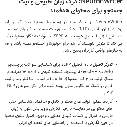
NeuronWriter: درک زبان طبیعی و نیت
جستجو برای محتوای هدفمند
NeuronWriter ابزاری قدرتمند در زمینه سئو محتوا است که بر پایه
پردازش زبان طبیعی (NLP) و درک عمیق نیت جستجوی کاربران عمل می
کند. این ابزار با تحلیل هوشمندانه SERP، به تولیدکنندگان محتوا کمک
می کند تا متونی بنویسند که هم برای موتورهای جستجو بهینه باشد و هم
به نیازهای واقعی کاربران پاسخ دهد.
تمرکز تحلیل داده:
تحلیل SERP برای شناسایی سوالات پرجستجو
(People Also Ask)، پیشنهاد کلمات کلیدی Semantic (مرتبط با
معنا)، تولید طرح کلی محتوا (Outline) بر اساس ساختار رقبا و نیت
کاربر، و کمک به نگارش متون بهینه شده برای الگوریتم های NLP
گوگل.
کاربرد عملی:
تولید طرح محتوای کامل و هدفمند، شناسایی حفره
های محتوایی در مقایسه با رقبا، نگارش و ویرایش متون به زبان
فارسی با تمرکز بر کلمات کلیدی معنایی، و بهبود امتیاز سئوی محتوا
در حین نگارش با استفاده از راهنمایی های لحظه ای ابزار.