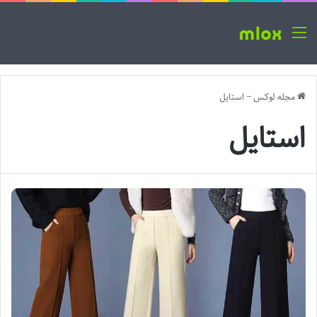
منو
مجله لوکس
~
استایل
استایل