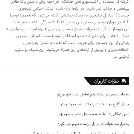
گرفته تا استفاده از اکسسوری‌های خلاقانه، هر آنچه برای داشتن یک ظاهر
بی‌نقص و جذاب نیاز دارید، در اینجا ارائه شده است. استایل تینیجری
چیست؟ استایل تینیجری به سبک پوششی گفته می‌شود که معمولا توسط
افراد در دوران نوجوانی، یعنی بین سنین ۱۲ تا ۲۰ سالگی، انتخاب می‌شود.
این دوره از زندگی با تغییرات سریع جسمی و روحی همراه است و نوجوانان به
دنبال راه‌هایی برای بیان فردیت و استقلال خود هستند. استایل تینیجری
بازتابی از این جستجو برای هویت است که اغلب با تمایل به راحتی،
انعطاف‌پذیری و پیروی از ترندهای روز همراه می‌شود. این سبک پوشش،
ترکیبی …
نظرات کاربران
بامداد ذبیحی
در
علت عدم تعادل عقب خودرو پژو
جیران گلرخ
در
علت عدم تعادل عقب خودرو پژو
امین دوگانی
در
علت عدم تعادل عقب خودرو پژو
بختیار محمدزاده
در
مزایای بوست سرور دیسکورد
بنیامین حجازی
در
تشخیص سینک گرانیتی و آبشاری اصل با فیک