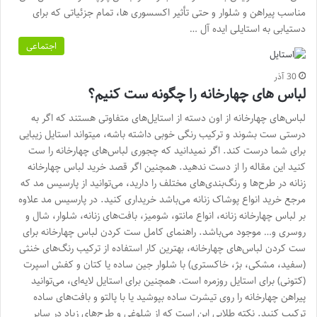
مناسب پیراهن و شلوار و حتی تأثیر اکسسوری ها، تمام جزئیاتی که برای
دستیابی به استایلی ایده آل …
اجتماعی
30 آذر
لباس های چهارخانه را چگونه ست کنیم؟
لباس‌های چهارخانه از اون دسته از استایل‌های متفاوتی هستند که اگر به
درستی ست بشوند و ترکیب رنگی خوبی داشته باشه، میتواند استایل زیبایی
برای شما درست کند. اگر نمیدانید که چجوری لباس‌های چهارخانه را ست
کنید این مقاله را از دست ندهید. همچنین اگر قصد خرید لباس چهارخانه
زنانه در طرح‌ها و رنگ‌بندی‌های مختلف را دارید، می‌توانید از پارسیس مد که
مرجع خرید انواع پوشاک زنانه می‌باشد خریداری کنید. در پارسیس مد علاوه
بر لباس چهارخانه زنانه، انواع مانتو، شومیز، بافت‌‌های زنانه، شلوار، شال و
روسری و… موجود می‌باشد. راهنمای کامل ست کردن لباس چهارخانه برای
ست کردن لباس‌های چهارخانه، بهترین کار استفاده از ترکیب رنگ‌های خنثی
(سفید، مشکی، بژ، خاکستری) با شلوار جین ساده یا کتان و کفش اسپرت
(کتونی) برای استایل روزمره است. همچنین برای استایل لایه‌ای، می‌توانید
پیراهن چهارخانه را روی تیشرت ساده بپوشید یا با پالتو و بافت‌های ساده
ترکیب کنید. نکته طلایی این است که از شلوغی و طرح‌های زیاد در سایر