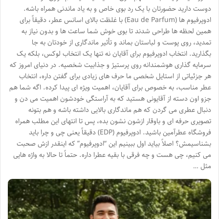
دوست دارید حضورتان با یک رد بوی خاص و به یاد ماندنی همراه باشه.
ادوپرفیوم ها (Eau de Parfum) با غلظت بالای اسانس عطر، دقیقاً برای
همین لحظه ها طراحی شدند تا بوی خوش شما ساعت ها و بدون نیاز به
تمدید، روی پوست و لباستان بماند و تأثیر ماندگاری از خودتان به جا
بگذارید. انتخاب ادوپرفیوم برای آقایان نه تنها یک انتخاب لوکس، بلکه یک
سرمایه گذاری هوشمندانه روی پرستیژ و جذابیت شخصیه. در دنیای امروز که
هر جزئیاتی از استایل شخصی ما حرف های زیادی برای گفتن داره، انتخاب
عطر مناسب، به خصوص برای آقایان، اهمیت ویژه ای پیدا کرده. اگه شما هم
جزو اون دسته از آقایونی هستید که به آراستگی خودشون اهمیت می دن و
دنبال عطری می گردن که هم ماندگاری بالایی داشته باشه و هم بتونه
تصویری حرفه ای و باوقار ازشون نشون بده، پس تا انتهای این مطلب همراه
فروشگاه عطرآمین باشید. ادوپرفیوم (EDP) دقیقاً یعنی چی و چرا باید
بشناسیمش؟ اصلاً بیاید اول ببینیم این “ادوپرفیوم” که اینقدر ازش صحبت
می کنیم، چی هست و چه فرقی با بقیه عطرا داره. حتماً تا حالا به واژه هایی
مثل …