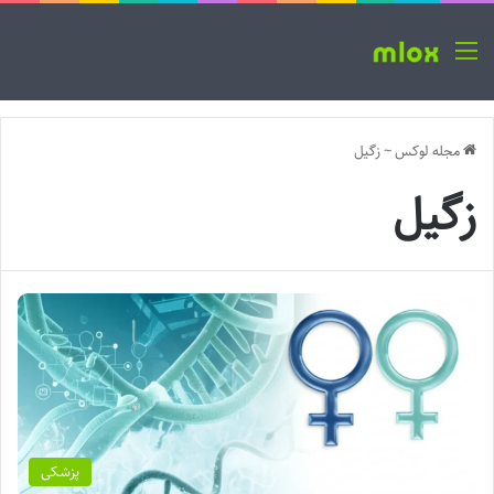
منو
مجله لوکس
~
زگیل
زگیل
پزشکی