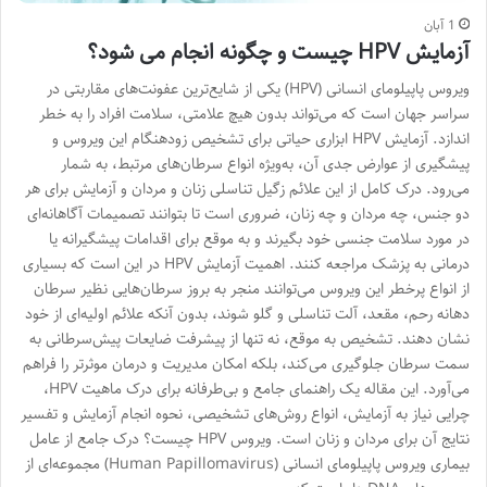
1 آبان
آزمایش HPV چیست و چگونه انجام می شود؟
ویروس پاپیلومای انسانی (HPV) یکی از شایع‌ترین عفونت‌های مقاربتی در
سراسر جهان است که می‌تواند بدون هیچ علامتی، سلامت افراد را به خطر
اندازد. آزمایش HPV ابزاری حیاتی برای تشخیص زودهنگام این ویروس و
پیشگیری از عوارض جدی آن، به‌ویژه انواع سرطان‌های مرتبط، به شمار
می‌رود. درک کامل از این علائم زگیل تناسلی زنان و مردان و آزمایش برای هر
دو جنس، چه مردان و چه زنان، ضروری است تا بتوانند تصمیمات آگاهانه‌ای
در مورد سلامت جنسی خود بگیرند و به موقع برای اقدامات پیشگیرانه یا
درمانی به پزشک مراجعه کنند. اهمیت آزمایش HPV در این است که بسیاری
از انواع پرخطر این ویروس می‌توانند منجر به بروز سرطان‌هایی نظیر سرطان
دهانه رحم، مقعد، آلت تناسلی و گلو شوند، بدون آنکه علائم اولیه‌ای از خود
نشان دهند. تشخیص به موقع، نه تنها از پیشرفت ضایعات پیش‌سرطانی به
سمت سرطان جلوگیری می‌کند، بلکه امکان مدیریت و درمان موثرتر را فراهم
می‌آورد. این مقاله یک راهنمای جامع و بی‌طرفانه برای درک ماهیت HPV،
چرایی نیاز به آزمایش، انواع روش‌های تشخیصی، نحوه انجام آزمایش و تفسیر
نتایج آن برای مردان و زنان است. ویروس HPV چیست؟ درک جامع از عامل
بیماری ویروس پاپیلومای انسانی (Human Papillomavirus) مجموعه‌ای از