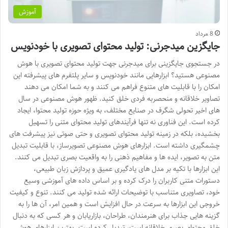
آموزش
8 مرداد
جایگزین میدجرنی: تولید محتوای تصویری با خودنویس
در جستجوی جایگزینی برای میدجرنی جهت تولید محتوای تصویری با هوش
مصنوعی هستید؟ ابزارهایی مانند خودنویس و سایر پلتفرم های پیشرفته این
امکان را با قابلیت های متنوع فراهم می کنند و به شما امکان می دهند
تصاویر خلاقانه و منحصربه فردی خلق کنید. ظهور هوش مصنوعی در سال
های اخیر تحولی شگرف در صنایع مختلف، به ویژه حوزه تولید محتوا، ایجاد
کرده است. این فناوری نه تنها فرآیندهای تولید محتوای متنی را تسهیل
بخشیده، بلکه در زمینه تولید محتوای تصویری و حتی صوتی نیز پیشرفت های
چشمگیری داشته است. ابزارهای هوش مصنوعی تصویرساز، با قابلیت تبدیل
متن به تصویر، ایده ها و مفاهیم ذهنی را به واقعیت بصری تبدیل می کنند.
این ابزارها با تکیه بر مدل های یادگیری عمیق و پردازش زبان طبیعی،
دستورات متنی کاربران را درک کرده و بر اساس داده های آموزشی وسیع
خود، تصاویری متناسب با توضیحات ارائه شده تولید می کنند. تنوع و کیفیت
خروجی این ابزارها به سرعت در حال افزایش است و همین امر، آن ها را به
گزینه هایی جذاب برای هنرمندان، طراحان، بازاریابان و هر کسی که به دنبال
خلق محتوای بصری خلاقانه است، تبدیل کرده است. بهترین ابزارهای هوش