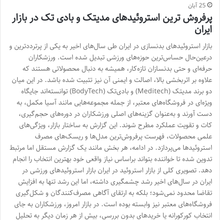
25 آبان
پرفروش ترین استروئیدهای مدیتک و بادی تک در بازار
ایران
بازار استروئیدهای بدنسازی در ایران طی سال‌های اخیر به یکی از پرترددترین و
درعین‌حال حساس‌ترین حوزه‌های ورزشی تبدیل شده است. ورزشکاران
حرفه‌ای و حتی بدنسازان تازه‌کار، همیشه به دنبال محصولاتی هستند که
علاوه بر اثربخشی بالا، اصالت و ایمنی آن نیز تثبیت شده باشد. در این میان
دو برند مدیتک (Meditech) و بادی‌تک (BodyTech) توانسته‌اند جایگاه
ویژه‌ای در فروشگاه‌های معتبر، از جمله مجموعه‌هایی مانند آسیا مکمل، به
دست آورند و به‌عنوان گزینه‌های اصلی ورزشکاران در دوره‌های حجم‌گیری،
کات و تقویت عملکرد مطرح شوند. این گزارش به ساختار بازار، ویژگی‌های
علمی محصولات، فهرست پرفروش‌ترین مدل‌ها و ریسک‌های مصرف
استروئیدها می‌پردازد. در ادامه، هر بخش مانند یک گزارش مستقل اما مرتبط
تدوین شده تا خواننده بتواند براساس نیاز واقعی خود بهترین انتخاب را انجام
دهد. تصویری کلی از بازار استروئید در ایران بازار استروئیدهای ورزشی در
ایران در سال‌های اخیر رشد چشمگیری داشته، اما این رشد تنها به افزایش
تقاضا محدود نمی‌شود؛ بلکه به ارتقای آگاهی مصرف‌کنندگان و شکل‌گیری
فروشگاه‌های معتبر نیز وابسته بوده است. در بازار امروز، ورزشکاران به جای
انتخاب کورکورانه یا خریدهای بدون بررسی، بیش از هر زمان دیگر به تحلیل