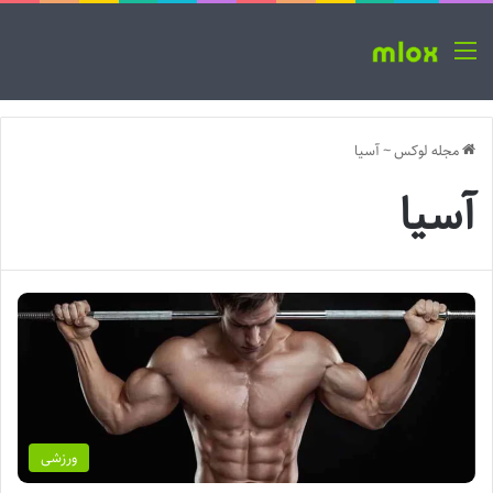
منو
مجله لوکس
~
آسیا
آسیا
ورزشی