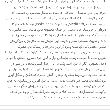
بازار استروئیدهای بدنسازی در ایران طی سال‌های اخیر به یکی از پرترددترین و
درعین‌حال حساس‌ترین حوزه‌های ورزشی تبدیل شده است. ورزشکاران
حرفه‌ای و حتی بدنسازان تازه‌کار، همیشه به دنبال محصولاتی هستند که
علاوه بر اثربخشی بالا، اصالت و ایمنی آن نیز تثبیت شده باشد. در این میان
دو برند مدیتک (Meditech) و بادی‌تک (BodyTech) توانسته‌اند جایگاه
ویژه‌ای در فروشگاه‌های معتبر، از جمله مجموعه‌هایی مانند آسیا مکمل، به
دست آورند و به‌عنوان گزینه‌های اصلی ورزشکاران در دوره‌های حجم‌گیری،
کات و تقویت عملکرد مطرح شوند. این گزارش به ساختار بازار، ویژگی‌های
علمی محصولات، فهرست پرفروش‌ترین مدل‌ها و ریسک‌های مصرف
استروئیدها می‌پردازد. در ادامه، هر بخش مانند یک گزارش مستقل اما مرتبط
تدوین شده تا خواننده بتواند براساس نیاز واقعی خود بهترین انتخاب را انجام
دهد. تصویری کلی از بازار استروئید در ایران بازار استروئیدهای ورزشی در
ایران در سال‌های اخیر رشد چشمگیری داشته، اما این رشد تنها به افزایش
تقاضا محدود نمی‌شود؛ بلکه به ارتقای آگاهی مصرف‌کنندگان و شکل‌گیری
فروشگاه‌های معتبر نیز وابسته بوده است. در بازار امروز، ورزشکاران به جای
انتخاب کورکورانه یا خریدهای بدون بررسی، بیش از هر زمان دیگر به تحلیل
ترکیبات، استانداردها، اصالت کالا و تجربه مصرف‌کنندگان توجه می‌کنند.
همین مسئله باعث شده برندهایی مانند مدیتک و بادی‌تک …