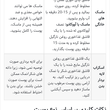
مخلوط کرده، روی صورت
ماسک ها می توانند
ماسک
بمالید و پس از 15-20 دقیقه با
خواص مغذی و ضد
های
آب ولرم بشویید.
التهابی را افزایش دهند.
خانگی
ماسک با آووکادو:
نصف
همیشه پس از ماسک،
آووکادوی له شده را با یک
پوست را کامل بشویید.
قاشق غذاخوری روغن نارگیل
مخلوط کرده و به مدت 15
دقیقه روی پوست بگذارید.
یک قاشق غذاخوری روغن
برای لایه برداری صورت
نارگیل مایع شده را با یک
اسکراب
توصیه نمی شود، زیرا دانه
قاشق غذاخوری شکر یا نمک
لایه
های شکر/نمک ممکن
دریایی ریز ترکیب کنید. به
بردار
است برای پوست صورت
آرامی روی پوست مرطوب بدن
بدن
خشن باشند. برای بدن با
ماساژ دهید و سپس آبکشی
احتیاط استفاده شود.
کنید.
نکات کلیدی بر اساس نوع پوست