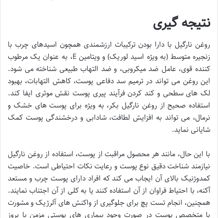
نتیجه گیری
روغن نارگیل با دارا بودن ترکیبات ارزشمندی همچون اسیدهای چرب با
زنجیره متوسط (به ویژه اسید لوریک) و ویتامین E، به عنوان یک مرطوب
کننده قوی، عامل ضد میکروبی، و ضد التهاب طبیعی شناخته می شود.
این روغن می تواند در ترمیم سد دفاعی پوست، کاهش التهابات، بهبود
لک های سطحی و کند کردن فرآیند پیری پوست نقش موثری ایفا کند.
استفاده صحیح از روغن نارگیل بکر، به ویژه برای پوست های خشک و
نرمال، می تواند به افزایش لطافت، شادابی و درخشندگی پوست کمک
شایانی نماید.
با این حال، مانند هر محصول مراقبت از پوست، استفاده از روغن نارگیل
نیازمند شناخت دقیق نوع پوست و رعایت نکات احتیاطی است. خاصیت
کمدوژنیک بالای آن ایجاب می کند که افراد دارای پوست چرب و مستعد
آکنه، با احتیاط فراوان از آن استفاده کنند یا به کلی از آن اجتناب نمایند.
همچنین، انجام تست پچ برای جلوگیری از واکنش های آلرژیک و مشورت
با متخصص پوست در صورت وجود بیماری های پوستی مزمن یا بروز