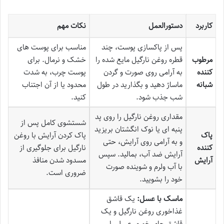
کاربرد
دستورالعمل
نکات مهم
پس از پاکسازی پوست، چند
مناسب برای پوست های
مرطوب
قطره روغن نارگیل مایع شده را
خشک و نرمال. برای
کننده
به آرامی روی صورت و گردن
پوست چرب، به شدت
شبانه
ماساژ دهید و بگذارید در طول
محدود یا از آن اجتناب
شب جذب شود.
کنید.
مقداری روغن نارگیل را روی پد
شستشوی کامل پس از
پنبه ای یا نوک انگشتان بریزید
پاک
پاک کردن آرایش با روغن
و به آرامی روی آرایش، حتی
کننده
نارگیل برای جلوگیری از
آرایش ضد آب، بمالید. سپس
آرایش
مسدود شدن منافذ
با آب ولرم و شوینده صورت
ضروری است.
خود را بشویید.
ماسک با عسل:
یک قاشق
غذاخوری روغن نارگیل و یک
قاشق چای خوری عسل را