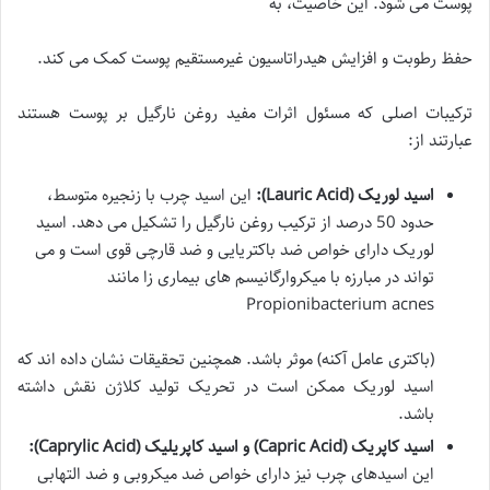
پوست می شود. این خاصیت، به
حفظ رطوبت و افزایش هیدراتاسیون غیرمستقیم پوست کمک می کند.
ترکیبات اصلی که مسئول اثرات مفید روغن نارگیل بر پوست هستند
عبارتند از:
اسید لوریک (Lauric Acid):
این اسید چرب با زنجیره متوسط،
حدود 50 درصد از ترکیب روغن نارگیل را تشکیل می دهد. اسید
لوریک دارای خواص ضد باکتریایی و ضد قارچی قوی است و می
تواند در مبارزه با میکروارگانیسم های بیماری زا مانند
Propionibacterium acnes
(باکتری عامل آکنه) موثر باشد. همچنین تحقیقات نشان داده اند که
اسید لوریک ممکن است در تحریک تولید کلاژن نقش داشته
باشد.
اسید کاپریک (Capric Acid) و اسید کاپریلیک (Caprylic Acid):
این اسیدهای چرب نیز دارای خواص ضد میکروبی و ضد التهابی