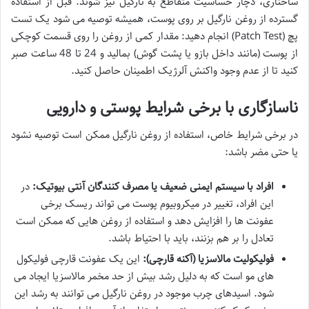
ساختاری، دچار حساسیت متقاطع به نارگیل نیز شوند. قبل از استفاده
گسترده از روغن نارگیل بر روی پوست، همیشه توصیه می شود یک تست
پچ (Patch Test) انجام دهید: مقدار کمی از روغن را روی قسمت کوچکی
از پوست (مانند داخل بازو یا پشت گوش) بمالید و 24 تا 48 ساعت صبر
کنید تا از عدم وجود واکنش آلرژیک اطمینان حاصل کنید.
ناسازگاری با برخی شرایط پوستی و دارویی
در برخی شرایط خاص، استفاده از روغن نارگیل ممکن است توصیه نشود
یا حتی مضر باشد:
افراد با سیستم ایمنی ضعیف یا مصرف کنندگان آنتی بیوتیک:
در
این افراد، تغییر در میکروبیوم پوست می تواند ریسک برخی
عفونت ها را افزایش دهد و استفاده از روغن هایی که ممکن است
تعادل را بر هم بزنند، باید با احتیاط باشد.
فولیکولیت مالاسزیا (آکنه قارچی):
این یک عفونت قارچی فولیکول
های مو است که به دلیل رشد بیش از حد مخمر مالاسزیا ایجاد می
شود. اسیدهای چرب موجود در روغن نارگیل می توانند به رشد این