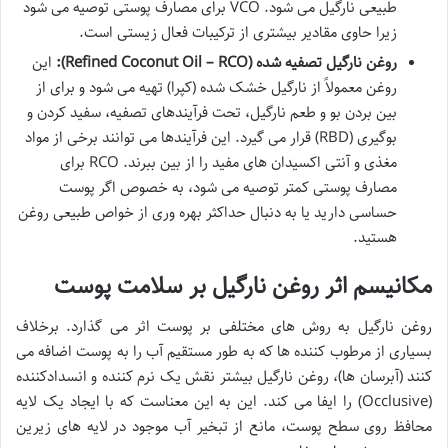
طبیعی نارگیل می شود. VCO برای مصارف پوستی توصیه می شود
زیرا حاوی مقادیر بیشتری از ترکیبات فعال زیستی است.
روغن نارگیل تصفیه شده (Refined Coconut Oil – RCO):
این
روغن معمولاً از نارگیل خشک شده (کپرا) تهیه می شود و برای از
بین بردن بو و طعم نارگیل، تحت فرآیندهای تصفیه، سفید کردن و
بوگیری (RBD) قرار می گیرد. این فرآیندها می توانند برخی از مواد
مغذی و آنتی اکسیدان های مفید را از بین ببرند. RCO برای
مصارف پوستی کمتر توصیه می شود، به خصوص اگر پوست
حساسی دارید یا به دنبال حداکثر بهره وری از خواص طبیعی روغن
هستید.
مکانیسم اثر روغن نارگیل بر سلامت پوست
روغن نارگیل به روش های مختلفی بر پوست اثر می گذارد. برخلاف
بسیاری از مرطوب کننده ها که به طور مستقیم آب را به پوست اضافه می
کنند (آبرسان ها)، روغن نارگیل بیشتر نقش یک نرم کننده و انسدادکننده
(Occlusive) را ایفا می کند. این به این معناست که با ایجاد یک لایه
محافظ روی سطح پوست، مانع از تبخیر آب موجود در لایه های زیرین