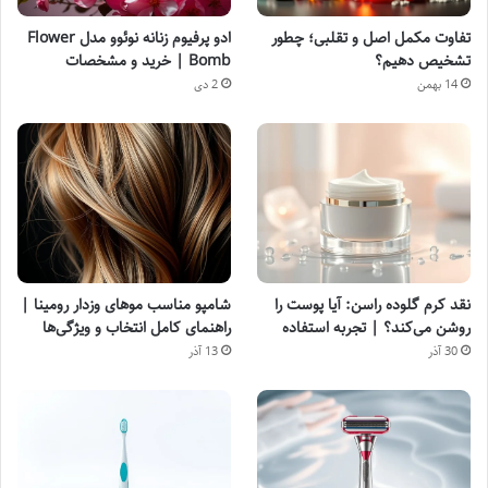
تفاوت مکمل اصل و تقلبی؛ چطور
ادو پرفیوم زنانه نوئوو مدل Flower
تشخیص دهیم؟
Bomb | خرید و مشخصات
14 بهمن
2 دی
نقد کرم گلوده راسن: آیا پوست را
شامپو مناسب موهای وزدار رومینا |
روشن می‌کند؟ | تجربه استفاده
راهنمای کامل انتخاب و ویژگی‌ها
30 آذر
13 آذر