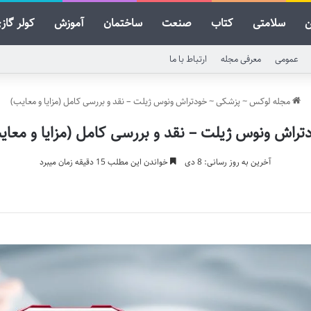
ن
سلامتی
کتاب
صنعت
ساختمان
آموزش
کولر گاز
عمومی
معرفی مجله
ارتباط با ما
مجله لوکس
~
پزشکی
~
خودتراش ونوس ژیلت – نقد و بررسی کامل (مزایا و معایب)
تراش ونوس ژیلت – نقد و بررسی کامل (مزایا و معای
آخرین به روز رسانی: 8 دی
خواندن این مطلب 15 دقیقه زمان میبرد