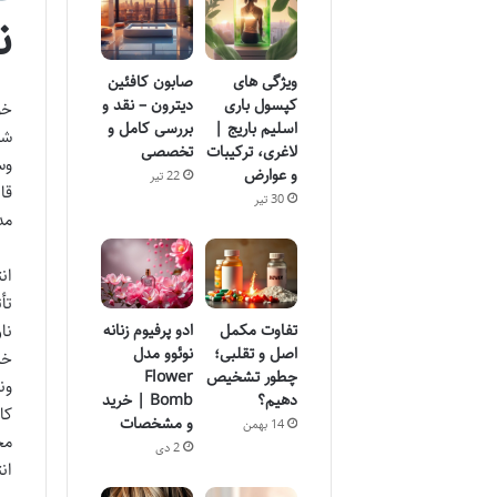
ن
ویژگی های
صابون کافئین
کپسول باری
دیترون – نقد و
خو
اسلیم باریج |
بررسی کامل و
شن
لاغری، ترکیبات
تخصصی
وس
و عوارض
22 تیر
قا
30 تیر
مد
ان
تأ
تفاوت مکمل
ادو پرفیوم زنانه
نا
اصل و تقلبی؛
نوئوو مدل
خر
چطور تشخیص
Flower
ون
دهیم؟
Bomb | خرید
و مشخصات
14 بهمن
مخ
2 دی
ان