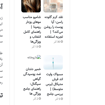
آ
نقد کرم گلوده
شامپو مناسب
ژی
راسن: آیا
موهای وزدار
ای
پوست را روشن
رومینا |
در
می‌کند؟ |
راهنمای کامل
مد
تجربه استفاده
انتخاب و
سر
ویژگی‌ها
30 آذر
13 آذر
طر
با
آن
خمیر دندان
سه
ضد پوسیدگی
مسواک وایت
سا
گیاهی
اند فرش
رط
سیگنال:
مدیکال (برس
راهنمای جامع
متوسط) |
ت
ویژگی ها
بررسی جامع
2 آذر
5 آذر