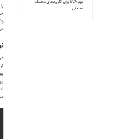
فوم EVA برای کاربردهای مختلف
را
صنعتی
خر
ون
می
نوار ژلی h
در
پو
رو
لط
مح