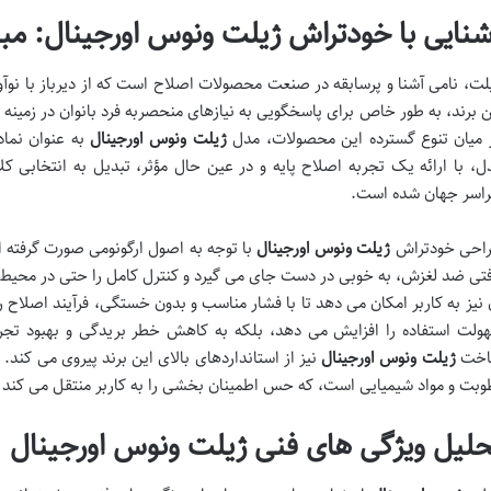
شنایی با خودتراش ژیلت ونوس اورجینال: مب
لت، نامی آشنا و پرسابقه در صنعت محصولات اصلاح است که از دیرباز با نوآ
ن برند، به طور خاص برای پاسخگویی به نیازهای منحصربه فرد بانوان در زمینه
 میان تنوع گسترده این محصولات، مدل
ژیلت ونوس اورجینال
به عنوان نمادی
ل، با ارائه یک تجربه اصلاح پایه و در عین حال مؤثر، تبدیل به انتخابی کلا
اسر جهان شده است.
احی خودتراش
ژیلت ونوس اورجینال
با توجه به اصول ارگونومی صورت گرفته 
فتی ضد لغزش، به خوبی در دست جای می گیرد و کنترل کامل را حتی در محیط 
 نیز به کاربر امکان می دهد تا با فشار مناسب و بدون خستگی، فرآیند اصلاح را
ولت استفاده را افزایش می دهد، بلکه به کاهش خطر بریدگی و بهبود تج
خت
ژیلت ونوس اورجینال
نیز از استانداردهای بالای این برند پیروی می کند. 
وبت و مواد شیمیایی است، که حس اطمینان بخشی را به کاربر منتقل می کند
حلیل ویژگی های فنی ژیلت ونوس اورجینال