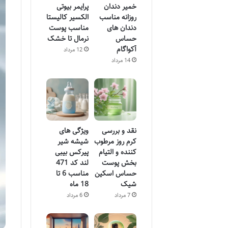
خمیر دندان
پرایمر بیوتی
روزانه مناسب
الکسیر کالیستا
دندان های
مناسب پوست
حساس
نرمال تا خشک
آکواگام
12 مرداد
14 مرداد
نقد و بررسی
ویژگی های
کرم روز مرطوب
شیشه شیر
کننده و التیام
پیرکس بیبی
بخش پوست
لند کد 471
حساس اسکین
مناسب 6 تا
شیک
18 ماه
7 مرداد
6 مرداد