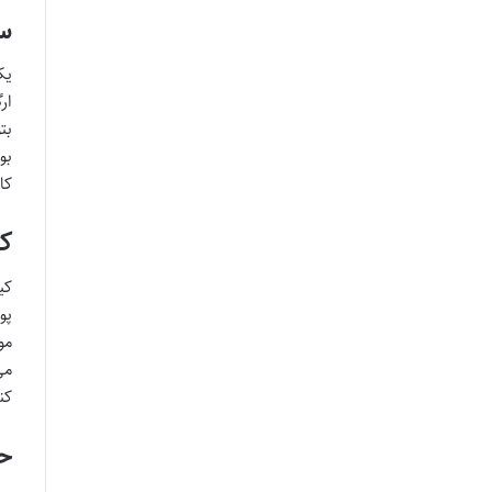
سه
یک
ار
بت
بو
کا
کی
کی
مو
می
کن
ح