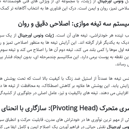
ل
ونوس اورجینال
از ژیلت، با مجموعه ای از ویژگی های فنی هوشمندانه 
لاحی تمیز، روان و ایمن است. درک این فناوری ها به انتخاب آگاهانه تر کمک 
ستم سه تیغه موازی: اصلاحی دقیق و روان
ب تپنده هر خودتراشی، تیغه های آن است.
ژیلت ونوس اورجینال
از یک سیست
دیک به یکدیگر قرار گرفته اند. این آرایش تیغه ها به منظور اصلاحی تمیز و 
غه اول موها را کمی بلند می کند، تیغه دوم آن ها را اصلاح می کند و تیغه سوم 
ین نقطه به پوست برمی دارد. این مکانیسم چندمرحله ای، بدون ایجاد فشار بیش
 رساند.
س تیغه ها عمدتاً از استیل ضد زنگ با کیفیت بالا است که تحت پوشش های 
زایش یابد. این پوشش ها علاوه بر کاهش اصطکاک، به محافظت از تیغه ها در 
 افزایش می دهند. تیغه های باکیفیت و تیز، عامل اصلی در جلوگیری از کشی
تحرک (Pivoting Head): سازگاری با انحنای بدن
ی از مهم ترین نوآوری ها در خودتراش های مدرن، قابلیت حرکت و انطباق 
وس اورجینال
نقش حیاتی در فراهم آوردن یک اصلاح ایمن و کامل ایفا می کند