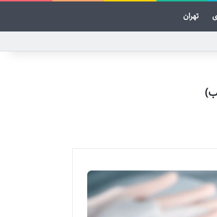
ی
تهران
ب)