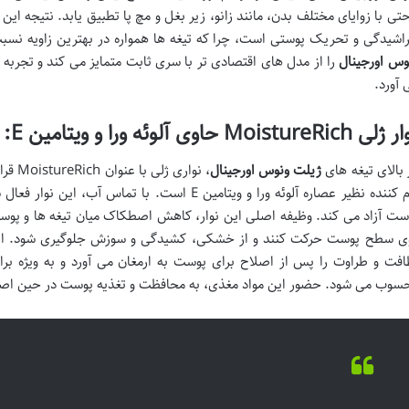
حتی با زوایای مختلف بدن، مانند زانو، زیر بغل و مچ پا تطبیق یابد. نتیجه 
اشیدگی و تحریک پوستی است، چرا که تیغه ها همواره در بهترین زاویه نسبت
وس اورجینال
را از مدل های اقتصادی تر با سری ثابت متمایز می کند و تجربه ا
 آورد.
MoistureRic حاوی آلوئه ورا و ویتامین E: محافظت و لطافت
 بالای تیغه های
ژیلت ونوس اورجینال
، نوار
نرم کننده نظیر عصاره آلوئه ورا و ویتامین E است. با ت
ست آزاد می کند. وظیفه اصلی این نوار، کاهش اصطکاک میان تیغه ها و پوس
ی سطح پوست حرکت کنند و از خشکی، کشیدگی و سوزش جلوگیری شود. این ف
افت و طراوت را پس از اصلاح برای پوست به ارمغان می آورد و به ویژه
سوب می شود. حضور این مواد مغذی، به محافظت و تغذیه پوست در حین اصل