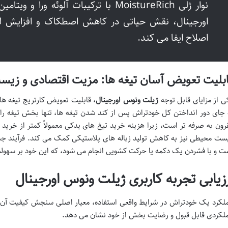
اورجینال، نقش حیاتی در کاهش اصطکاک و افزایش ل
اصلاح ایفا می کند.
بلیت تعویض آسان تیغه ها: مزیت اقتصادی و زی
ی از مزایای قابل توجه
ژیلت ونوس اورجینال
، قابلیت تعویض کارتریج تیغه ها
 جای دور انداختن کل خودتراش پس از کند شدن تیغه ها، تنها بخش تیغه را ت
رون به صرفه تر است، زیرا هزینه خرید تیغ های یدکی معمولاً کمتر از خری
ست محیطی نیز به کاهش تولید زباله های پلاستیکی کمک می کند. فرآیند جد
ت و با فشردن یک دکمه یا حرکت کشویی انجام می شود، که این خود بر سهولت 
رزیابی تجربه کاربری ژیلت ونوس اورجینال
لکرد یک خودتراش در شرایط واقعی استفاده، معیار اصلی سنجش کیفیت آ
لکردی قابل قبول و رضایت بخش از خود نشان می دهد.