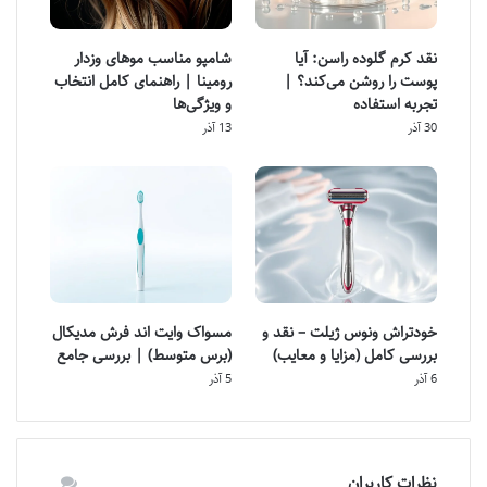
نقد کرم گلوده راسن: آیا
شامپو مناسب موهای وزدار
پوست را روشن می‌کند؟ |
رومینا | راهنمای کامل انتخاب
تجربه استفاده
و ویژگی‌ها
30 آذر
13 آذر
خودتراش ونوس ژیلت – نقد و
مسواک وایت اند فرش مدیکال
بررسی کامل (مزایا و معایب)
(برس متوسط) | بررسی جامع
6 آذر
5 آذر
نظرات کاربران