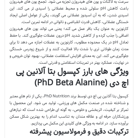
سرعت به لاکتات و یون های هیدروژن تجزیه می شود. تجمع یون های هیدروژن
باعث کاهش pH سلولی شده و محیط عضلانی را اسیدی تر می کند. این
اسیدی شدن، که به آن اسیدوز عضلانی می گویند، یکی از عوامل اصلی ایجاد
خستگی عضلانی، کاهش قدرت انقباضی و ناتوانی در ادامه تمرین است.
کارنوزین به عنوان یک بافر عمل می کند؛ یعنی می تواند یون های هیدروژن
اضافی را جذب کرده و از کاهش شدید pH درون عضلات جلوگیری کند. با حفظ
تعادل pH در یک محدوده مطلوب، کارنوزین به عضلات اجازه می دهد تا برای
مدت زمان طولانی تری با شدت بالا فعالیت کنند و از شروع زودرس خستگی
جلوگیری می کند. این به معنای افزایش استقامت عضلانی، بهبود توان خروجی و
در نهایت، عملکرد بهتر در تمرینات استقامتی و قدرتی است.
ویژگی های بارز کپسول بتا آلانین پی
اچ دی (PhD Beta Alanine)
کپسول بتا آلانین پی اچ دی توسط برند PhD Nutrition، یکی از نام های معتبر
و شناخته شده در صنعت مکمل های ورزشی، تولید می شود. این محصول با
تمرکز بر کیفیت، اثربخشی و خلوص، به گونه ای طراحی شده است که نیازهای
ورزشکاران حرفه ای و علاقه مندان به تناسب اندام را به بهترین شکل ممکن
برآورده سازد. در ادامه به ویژگی های کلیدی این مکمل می پردازیم.
ترکیبات دقیق و فرمولاسیون پیشرفته