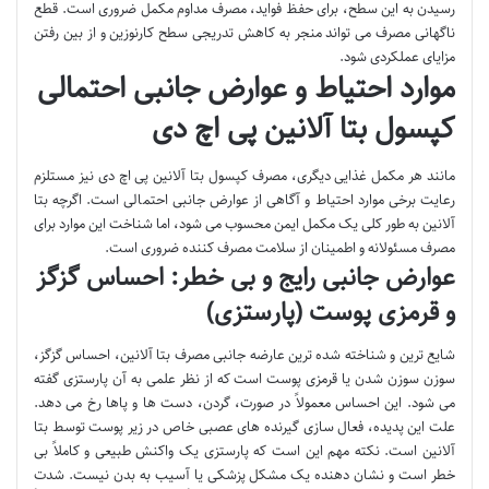
رسیدن به این سطح، برای حفظ فواید، مصرف مداوم مکمل ضروری است. قطع
ناگهانی مصرف می تواند منجر به کاهش تدریجی سطح کارنوزین و از بین رفتن
مزایای عملکردی شود.
موارد احتیاط و عوارض جانبی احتمالی
کپسول بتا آلانین پی اچ دی
مانند هر مکمل غذایی دیگری، مصرف کپسول بتا آلانین پی اچ دی نیز مستلزم
رعایت برخی موارد احتیاط و آگاهی از عوارض جانبی احتمالی است. اگرچه بتا
آلانین به طور کلی یک مکمل ایمن محسوب می شود، اما شناخت این موارد برای
مصرف مسئولانه و اطمینان از سلامت مصرف کننده ضروری است.
عوارض جانبی رایج و بی خطر: احساس گزگز
و قرمزی پوست (پارستزی)
شایع ترین و شناخته شده ترین عارضه جانبی مصرف بتا آلانین، احساس گزگز،
سوزن سوزن شدن یا قرمزی پوست است که از نظر علمی به آن پارستزی گفته
می شود. این احساس معمولاً در صورت، گردن، دست ها و پاها رخ می دهد.
علت این پدیده، فعال سازی گیرنده های عصبی خاص در زیر پوست توسط بتا
آلانین است. نکته مهم این است که پارستزی یک واکنش طبیعی و کاملاً بی
خطر است و نشان دهنده یک مشکل پزشکی یا آسیب به بدن نیست. شدت