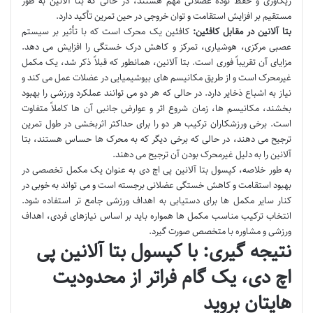
ریکاوری و حفظ توده عضلانی مهم هستند، در حالی که بتا آلانین به طور
مستقیم بر افزایش استقامت و توان خروجی در حین تمرین تأکید دارد.
بتا آلانین در مقابل کافئین:
کافئین یک محرک است که با تأثیر بر سیستم
عصبی مرکزی، هوشیاری، تمرکز و کاهش درک خستگی را افزایش می دهد.
مزایای آن تقریباً فوری است. بتا آلانین، همانطور که قبلاً ذکر شد، یک مکمل
غیرمحرک است و از طریق مکانیسم های بیوشیمیایی در عضلات عمل می کند و
نیاز به اشباع ذخایر دارد. در حالی که هر دو می توانند عملکرد ورزشی را بهبود
بخشند، مکانیسم ها، زمان شروع اثر و عوارض جانبی آن ها کاملاً متفاوت
است. برخی ورزشکاران ترکیب هر دو را برای حداکثر اثربخشی در طول تمرین
ترجیح می دهند، در حالی که برخی دیگر که به محرک ها حساس هستند، بتا
آلانین را به دلیل غیرمحرک بودن آن ترجیح می دهند.
به طور خلاصه، کپسول بتا آلانین پی اچ دی به عنوان یک مکمل تخصصی در
بهبود استقامت و کاهش خستگی عضلانی برجسته است و می تواند به خوبی در
کنار سایر مکمل ها برای دستیابی به اهداف ورزشی جامع تر استفاده شود.
انتخاب ترکیب مناسب مکمل ها همواره باید بر اساس نیازهای فردی، اهداف
ورزشی و مشاوره با متخصص صورت گیرد.
نتیجه گیری: با کپسول بتا آلانین پی
اچ دی، یک گام فراتر از محدودیت
هایتان بروید