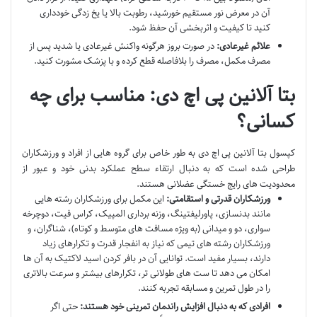
آن در معرض نور مستقیم خورشید، رطوبت بالا یا یخ زدگی خودداری
کنید تا کیفیت و اثربخشی آن حفظ شود.
علائم غیرعادی:
در صورت بروز هرگونه واکنش غیرعادی یا شدید پس از
مصرف مکمل، مصرف را بلافاصله قطع کرده و با پزشک مشورت کنید.
بتا آلانین پی اچ دی: مناسب برای چه
کسانی؟
کپسول بتا آلانین پی اچ دی به طور خاص برای گروه هایی از افراد و ورزشکاران
طراحی شده است که به دنبال ارتقاء سطح عملکرد بدنی خود و عبور از
محدودیت های رایج خستگی عضلانی هستند.
ورزشکاران قدرتی و استقامتی:
این مکمل برای ورزشکاران رشته هایی
مانند بدنسازی، پاورلیفتینگ، وزنه برداری المپیک، کراس فیت، دوچرخه
سواری، دو و میدانی (به ویژه مسافت های متوسط و کوتاه)، شناگران، و
ورزشکاران رشته های تیمی که نیاز به انفجار قدرت و تکرارهای زیاد
دارند، بسیار مفید است. توانایی آن در بافر کردن اسید لاکتیک به آن ها
امکان می دهد تا ست های طولانی تر، تکرارهای بیشتر و سرعت بالاتری
را در طول تمرین و مسابقه تجربه کنند.
افرادی که به دنبال افزایش راندمان تمرینی خود هستند:
حتی اگر