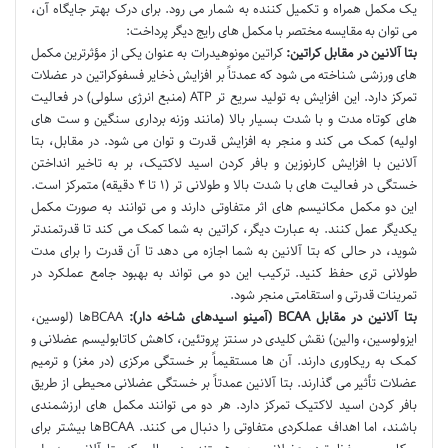
یک مکمل همراه و تکمیل کننده به شمار می رود. برای درک بهتر جایگاه آن،
می توان به مقایسه مختصر با مکمل های رایج دیگر پرداخت:
بتا آلانین در مقابل کراتین:
کراتین مونوهیدرات به عنوان یکی از مؤثرترین مکمل
های ورزشی شناخته می شود که عمدتاً بر افزایش ذخایر فسفوکراتین در عضلات
تمرکز دارد. این افزایش به تولید سریع تر ATP (منبع انرژی سلولی) در فعالیت
های کوتاه مدت و با شدت بسیار بالا (مانند وزنه برداری سنگین و ست های
اولیه) کمک می کند و منجر به افزایش قدرت و توان می شود. در مقابل، بتا
آلانین با افزایش کارنوزین و بافر کردن اسید لاکتیک، بر به تاخیر انداختن
خستگی در فعالیت های با شدت بالا و طولانی تر (۱ تا ۴ دقیقه) متمرکز است.
این دو مکمل مکانیسم های اثر متفاوتی دارند و می توانند به صورت مکمل
یکدیگر عمل کنند. به عبارت دیگر، کراتین به شما کمک می کند تا قدرتمندتر
شوید، در حالی که بتا آلانین به شما اجازه می دهد تا آن قدرت را برای مدت
طولانی تری حفظ کنید. ترکیب این دو می تواند به بهبود جامع عملکرد در
تمرینات قدرتی و استقامتی منجر شود.
بتا آلانین در مقابل BCAA (آمینو اسیدهای شاخه دار):
BCAAها (لوسین،
ایزولوسین، والین) نقش کلیدی در سنتز پروتئین، کاهش کاتابولیسم عضلانی و
کمک به ریکاوری دارند. آن ها مستقیماً بر خستگی مرکزی (در مغز) و ترمیم
عضلات تأثیر می گذارند. بتا آلانین عمدتاً بر خستگی عضلانی محیطی از طریق
بافر کردن اسید لاکتیک تمرکز دارد. هر دو می توانند مکمل های ارزشمندی
باشند، اما اهداف عملکردی متفاوتی را دنبال می کنند. BCAAها بیشتر برای