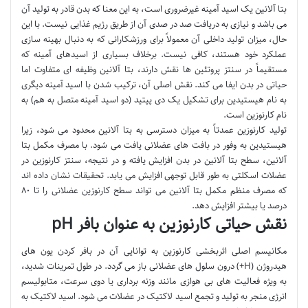
بتا آلانین یک اسید آمینه غیرضروری است، به این معنا که بدن قادر به تولید آن
می باشد و نیازی به دریافت صد در صدی آن از طریق رژیم غذایی نیست. با این
حال، میزان تولید داخلی آن معمولاً برای ورزشکارانی که به دنبال بهینه سازی
عملکرد خود هستند، کافی نیست. برخلاف بسیاری از اسیدهای آمینه که
مستقیماً در سنتز پروتئین ها نقش دارند، بتا آلانین وظیفه ای متفاوت اما
حیاتی در بدن ایفا می کند. نقش اصلی آن، ترکیب شدن با اسید آمینه دیگری
به نام هیستیدین برای تشکیل یک دی پپتید (دو اسید آمینه متصل به هم) به
نام کارنوزین است.
تولید کارنوزین عمدتاً به میزان دسترسی به بتا آلانین محدود می شود، زیرا
هیستیدین به وفور در بافت های عضلانی یافت می شود. با مصرف مکمل بتا
آلانین، سطح بتا آلانین در بدن افزایش یافته و در نتیجه، سنتز کارنوزین در
عضلات اسکلتی به طور قابل توجهی افزایش می یابد. تحقیقات نشان داده اند
که مصرف منظم مکمل بتا آلانین می تواند سطح کارنوزین عضلانی را تا ۸۰
درصد یا بیشتر افزایش دهد.
نقش حیاتی کارنوزین به عنوان بافر pH
مکانیسم اصلی اثربخشی کارنوزین به توانایی آن در بافر کردن یون های
هیدروژن (H+) درون سلول های عضلانی باز می گردد. در طول تمرینات شدید،
به ویژه فعالیت های بی هوازی مانند وزنه برداری یا دوی سرعت، متابولیسم
انرژی منجر به تولید و تجمع اسید لاکتیک در عضلات می شود. اسید لاکتیک به