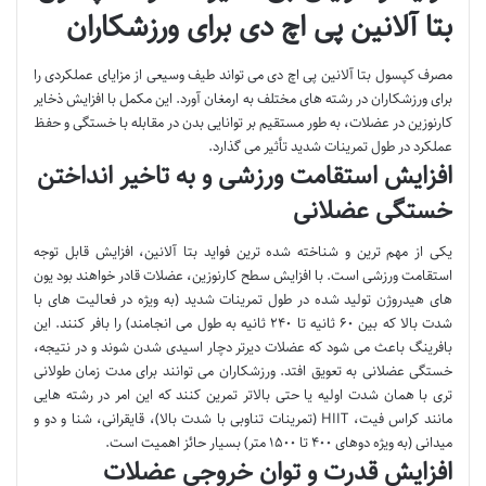
بتا آلانین پی اچ دی برای ورزشکاران
مصرف کپسول بتا آلانین پی اچ دی می تواند طیف وسیعی از مزایای عملکردی را
برای ورزشکاران در رشته های مختلف به ارمغان آورد. این مکمل با افزایش ذخایر
کارنوزین در عضلات، به طور مستقیم بر توانایی بدن در مقابله با خستگی و حفظ
عملکرد در طول تمرینات شدید تأثیر می گذارد.
افزایش استقامت ورزشی و به تاخیر انداختن
خستگی عضلانی
یکی از مهم ترین و شناخته شده ترین فواید بتا آلانین، افزایش قابل توجه
استقامت ورزشی است. با افزایش سطح کارنوزین، عضلات قادر خواهند بود یون
های هیدروژن تولید شده در طول تمرینات شدید (به ویژه در فعالیت های با
شدت بالا که بین ۶۰ ثانیه تا ۲۴۰ ثانیه به طول می انجامند) را بافر کنند. این
بافرینگ باعث می شود که عضلات دیرتر دچار اسیدی شدن شوند و در نتیجه،
خستگی عضلانی به تعویق افتد. ورزشکاران می توانند برای مدت زمان طولانی
تری با همان شدت اولیه یا حتی بالاتر تمرین کنند که این امر در رشته هایی
مانند کراس فیت، HIIT (تمرینات تناوبی با شدت بالا)، قایقرانی، شنا و دو و
میدانی (به ویژه دوهای ۴۰۰ تا ۱۵۰۰ متر) بسیار حائز اهمیت است.
افزایش قدرت و توان خروجی عضلات