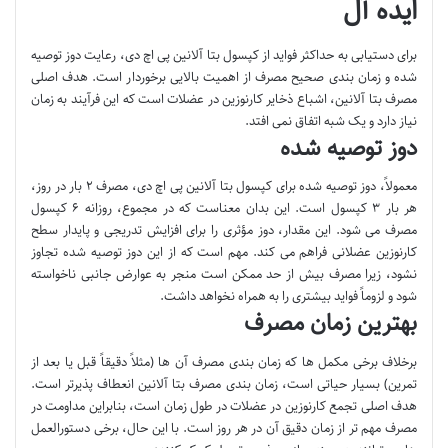
ایده آل
برای دستیابی به حداکثر فواید از کپسول بتا آلانین پی اچ دی، رعایت دوز توصیه
شده و زمان بندی صحیح مصرف از اهمیت بالایی برخوردار است. هدف اصلی
مصرف بتا آلانین، اشباع ذخایر کارنوزین در عضلات است که این فرآیند به زمان
نیاز دارد و یک شبه اتفاق نمی افتد.
دوز توصیه شده
معمولاً، دوز توصیه شده برای کپسول بتا آلانین پی اچ دی، مصرف ۲ بار در روز،
هر بار ۳ کپسول است. این بدان معناست که در مجموع، روزانه ۶ کپسول
مصرف می شود. این مقدار، دوز مؤثری را برای افزایش تدریجی و پایدار سطح
کارنوزین عضلانی فراهم می کند. مهم است که از این دوز توصیه شده تجاوز
نشود، زیرا مصرف بیش از حد ممکن است منجر به عوارض جانبی ناخواسته
شود و لزوماً فواید بیشتری را به همراه نخواهد داشت.
بهترین زمان مصرف
برخلاف برخی مکمل ها که زمان بندی مصرف آن ها (مثلاً دقیقاً قبل یا بعد از
تمرین) بسیار حیاتی است، زمان بندی مصرف بتا آلانین انعطاف پذیرتر است.
هدف اصلی تجمع کارنوزین در عضلات در طول زمان است، بنابراین مداومت در
مصرف مهم تر از زمان دقیق آن در هر روز است. با این حال، برخی دستورالعمل