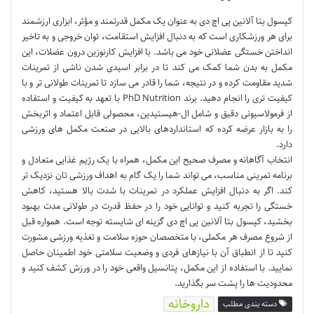
کپسول بتا آلانین پی اچ دی به عنوان یک مکمل قدرتمند و مؤثر، ابزاری ارزشمند
برای هر ورزشکاری است که به دنبال افزایش استقامت، توان خروجی و به تاخیر
انداختن خستگی عضلانی خود می باشد. با افزایش کارنوزین درون عضلات، این
مکمل به بدن شما کمک می کند تا در برابر اسیدی شدن ناشی از تمرینات
شدید مقاومت کرده و در نتیجه، شما را قادر می سازد تا تمرینات طولانی تر و با
کیفیت تری را انجام دهید. برند PhD Nutrition با تعهد به کیفیت و استفاده
از فرمولاسیونی دقیق و شامل ال-هیستیدین، محصولی قابل اعتماد و اثربخش
را به بازار عرضه کرده که استانداردهای بالایی در صنعت مکمل های ورزشی
دارد.
انتخاب آگاهانه و مصرف صحیح این مکمل، همراه با یک رژیم غذایی متعادل و
برنامه تمرینی مناسب، می تواند شما را یک گام به اهداف ورزشی تان نزدیک تر
کند. اگر به دنبال افزایش عملکرد در تمرینات با شدت بالا هستید، کاهش
خستگی را تجربه کنید و توانایی خود را در حفظ قدرت در طولانی مدت بهبود
بخشید، کپسول بتا آلانین پی اچ دی گزینه ای شایسته توجه است. همواره قبل
از شروع مصرف هر مکملی، با متخصصان حوزه سلامت و تغذیه ورزشی مشورت
کنید تا از انطباق آن با نیازهای فردی و وضعیت سلامتی خود اطمینان حاصل
نمایید. با استفاده از این مکمل، پتانسیل واقعی خود را در ورزش کشف کنید و
محدودیت ها را پشت سر بگذارید.
داروخانه
دسته بندی مطلب