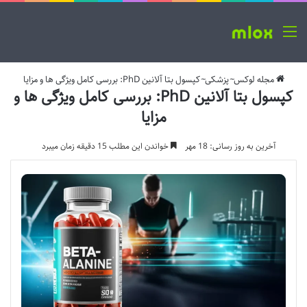
منو
مجله لوکس
~
پزشکی
~
کپسول بتا آلانین PhD: بررسی کامل ویژگی ها و مزایا
کپسول بتا آلانین PhD: بررسی کامل ویژگی ها و
مزایا
آخرین به روز رسانی: 18 مهر
خواندن این مطلب 15 دقیقه زمان میبرد