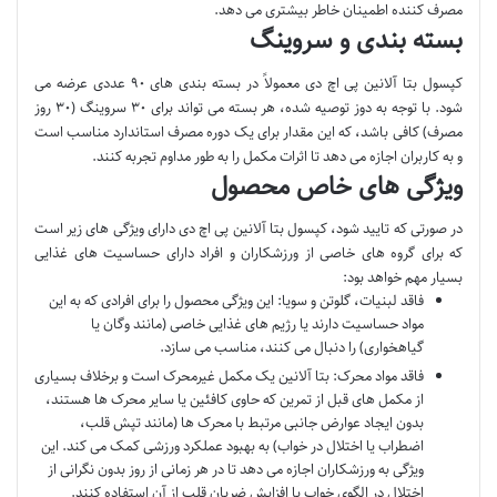
مصرف کننده اطمینان خاطر بیشتری می دهد.
بسته بندی و سروینگ
کپسول بتا آلانین پی اچ دی معمولاً در بسته بندی های ۹۰ عددی عرضه می
شود. با توجه به دوز توصیه شده، هر بسته می تواند برای ۳۰ سروینگ (۳۰ روز
مصرف) کافی باشد، که این مقدار برای یک دوره مصرف استاندارد مناسب است
و به کاربران اجازه می دهد تا اثرات مکمل را به طور مداوم تجربه کنند.
ویژگی های خاص محصول
در صورتی که تایید شود، کپسول بتا آلانین پی اچ دی دارای ویژگی های زیر است
که برای گروه های خاصی از ورزشکاران و افراد دارای حساسیت های غذایی
بسیار مهم خواهد بود:
فاقد لبنیات، گلوتن و سویا: این ویژگی محصول را برای افرادی که به این
مواد حساسیت دارند یا رژیم های غذایی خاصی (مانند وگان یا
گیاهخواری) را دنبال می کنند، مناسب می سازد.
فاقد مواد محرک: بتا آلانین یک مکمل غیرمحرک است و برخلاف بسیاری
از مکمل های قبل از تمرین که حاوی کافئین یا سایر محرک ها هستند،
بدون ایجاد عوارض جانبی مرتبط با محرک ها (مانند تپش قلب،
اضطراب یا اختلال در خواب) به بهبود عملکرد ورزشی کمک می کند. این
ویژگی به ورزشکاران اجازه می دهد تا در هر زمانی از روز بدون نگرانی از
اختلال در الگوی خواب یا افزایش ضربان قلب از آن استفاده کنند.