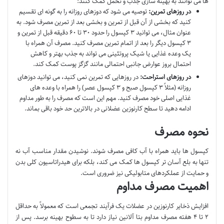
ها می توانند به بهینه سازی جذب و تحمل کمک کنند:
در روزهای تمرین:
توصیه می شود که دوزهای روزانه را به گونه ای تقسیم
کنید که بخشی از آن قبل از تمرین و بخشی بعد از تمرین مصرف شود. به
عنوان مثال، می توانید ۳ کپسول را حدود ۳۰ تا ۶۰ دقیقه قبل از تمرین و
۳ کپسول دیگر را بعد از اتمام تمرین مصرف کنید. مصرف آن همراه با
یک وعده غذایی یا شیک پروتئینی می تواند به جذب بهتر و کاهش
احتمال بروز عوارض جانبی احتمالی مانند گزگز پوست کمک کند.
در روزهای استراحت:
در روزهایی که تمرین نمی کنید، می توانید دوزهای
روزانه (مثلاً ۳ کپسول صبح و ۳ کپسول عصر) را همراه با وعده های
غذایی اصلی خود مصرف کنید. مهم این است که مصرف را به طور مداوم
ادامه دهید تا سطح کارنوزین عضلانی در بالاترین حد خود باقی بماند.
نحوه مصرف
کپسول ها باید همراه با آب کافی مصرف شوند. نوشیدن مقدار مناسب آب نه
تنها به بلع آسان تر کپسول ها کمک می کند، بلکه برای هیدراتاسیون کلی بدن
و حمایت از عملکردهای متابولیکی نیز ضروری است.
اهمیت مصرف مداوم
افزایش ذخایر کارنوزین در عضلات یک فرآیند تجمعی است که معمولاً به حداقل
۲ تا ۴ هفته مصرف مداوم بتا آلانین نیاز دارد تا به سطوح بهینه برسد. پس از