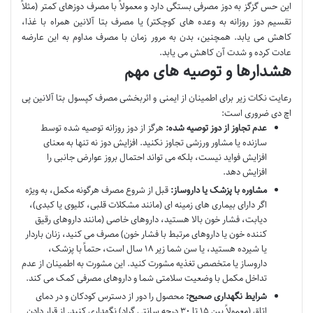
این حس گزگز به دوز مصرفی بستگی دارد و معمولاً با مصرف دوزهای کمتر (مثلاً
تقسیم دوز روزانه به وعده های کوچکتر) یا مصرف بتا آلانین همراه با غذا،
کاهش می یابد. همچنین، بدن به مرور زمان با مصرف مداوم به این عارضه
عادت کرده و شدت آن کاهش می یابد.
هشدارها و توصیه های مهم
رعایت نکات زیر برای اطمینان از ایمنی و اثربخشی مصرف کپسول بتا آلانین پی
اچ دی ضروری است:
عدم تجاوز از دوز توصیه شده:
هرگز از دوز روزانه توصیه شده توسط
سازنده یا مشاور ورزشی تجاوز نکنید. افزایش دوز نه تنها به معنای
افزایش فواید نیست، بلکه می تواند احتمال بروز عوارض جانبی را
افزایش دهد.
مشاوره با پزشک یا داروساز:
قبل از شروع مصرف هرگونه مکمل، به ویژه
اگر دارای بیماری های زمینه ای (مانند مشکلات قلبی، کلیوی یا کبدی)،
دیابت، فشار خون بالا هستید، داروهای خاصی (مانند داروهای رقیق
کننده خون یا داروهای مرتبط با فشار خون) مصرف می کنید، زنان باردار
یا شیرده هستید، یا سن شما زیر ۱۸ سال است، حتماً با پزشک،
داروساز یا متخصص تغذیه مشورت کنید. این مشورت به اطمینان از عدم
تداخل مکمل با وضعیت سلامتی شما و داروهای مصرفی کمک می کند.
شرایط نگهداری صحیح:
محصول را دور از دسترس کودکان و در دمای
اتاق (معمولاً بین ۱۵ تا ۳۰ درجه سانتی گراد) نگهداری کنید. از قرار دادن