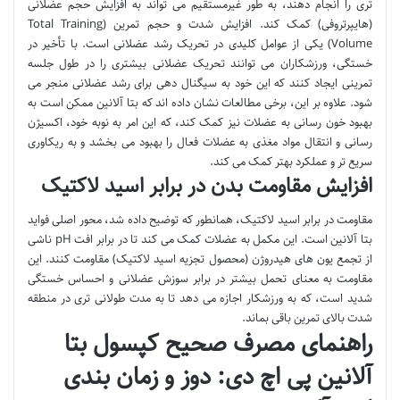
تری را انجام دهند، به طور غیرمستقیم می تواند به افزایش حجم عضلانی
(هایپرتروفی) کمک کند. افزایش شدت و حجم تمرین (Total Training
Volume) یکی از عوامل کلیدی در تحریک رشد عضلانی است. با تأخیر در
خستگی، ورزشکاران می توانند تحریک عضلانی بیشتری را در طول جلسه
تمرینی ایجاد کنند که این خود به سیگنال دهی برای رشد عضلانی منجر می
شود. علاوه بر این، برخی مطالعات نشان داده اند که بتا آلانین ممکن است به
بهبود خون رسانی به عضلات نیز کمک کند، که این امر به نوبه خود، اکسیژن
رسانی و انتقال مواد مغذی به عضلات فعال را بهبود می بخشد و به ریکاوری
سریع تر و عملکرد بهتر کمک می کند.
افزایش مقاومت بدن در برابر اسید لاکتیک
مقاومت در برابر اسید لاکتیک، همانطور که توضیح داده شد، محور اصلی فواید
بتا آلانین است. این مکمل به عضلات کمک می کند تا در برابر افت pH ناشی
از تجمع یون های هیدروژن (محصول تجزیه اسید لاکتیک) مقاومت کنند. این
مقاومت به معنای تحمل بیشتر در برابر سوزش عضلانی و احساس خستگی
شدید است، که به ورزشکار اجازه می دهد تا به مدت طولانی تری در منطقه
شدت بالای تمرین باقی بماند.
راهنمای مصرف صحیح کپسول بتا
آلانین پی اچ دی: دوز و زمان بندی