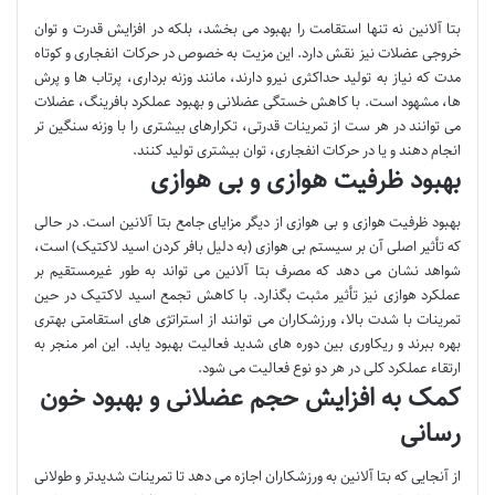
بتا آلانین نه تنها استقامت را بهبود می بخشد، بلکه در افزایش قدرت و توان
خروجی عضلات نیز نقش دارد. این مزیت به خصوص در حرکات انفجاری و کوتاه
مدت که نیاز به تولید حداکثری نیرو دارند، مانند وزنه برداری، پرتاب ها و پرش
ها، مشهود است. با کاهش خستگی عضلانی و بهبود عملکرد بافرینگ، عضلات
می توانند در هر ست از تمرینات قدرتی، تکرارهای بیشتری را با وزنه سنگین تر
انجام دهند و یا در حرکات انفجاری، توان بیشتری تولید کنند.
بهبود ظرفیت هوازی و بی هوازی
بهبود ظرفیت هوازی و بی هوازی از دیگر مزایای جامع بتا آلانین است. در حالی
که تأثیر اصلی آن بر سیستم بی هوازی (به دلیل بافر کردن اسید لاکتیک) است،
شواهد نشان می دهد که مصرف بتا آلانین می تواند به طور غیرمستقیم بر
عملکرد هوازی نیز تأثیر مثبت بگذارد. با کاهش تجمع اسید لاکتیک در حین
تمرینات با شدت بالا، ورزشکاران می توانند از استراتژی های استقامتی بهتری
بهره ببرند و ریکاوری بین دوره های شدید فعالیت بهبود یابد. این امر منجر به
ارتقاء عملکرد کلی در هر دو نوع فعالیت می شود.
کمک به افزایش حجم عضلانی و بهبود خون
رسانی
از آنجایی که بتا آلانین به ورزشکاران اجازه می دهد تا تمرینات شدیدتر و طولانی