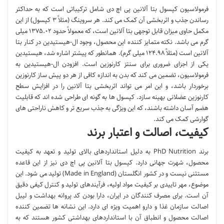
فرمولاسیون کپسول بتا آلانین پی اچ دی شامل ترکیباتی است که به حداکثر
رساندن جذب و اثربخشی آن کمک می کند. هر سروینگ (مثلاً ۳ کپسول) از این
مکمل حاوی میزان قابل توجهی بتا آلانین است، که معمولاً حدود ۱۳۷۵.۰۲ میلی
گرم می باشد. نکته متمایز کننده این محصول، وجود ال-هیستیدین در کنار بتا
آلانین است (مثلاً ۱۲۴.۹۸ میلی گرم). همانطور که پیشتر اشاره شد، هیستیدین
یکی از اجزای ضروری برای سنتز کارنوزین است. افزودن ال-هیستیدین به
فرمولاسیون، تضمین می کند که بدن به اندازه کافی از هر دو پیش ساز کارنوزین
برخوردار باشد، و این امر می تواند اثربخشی بتا آلانین را در افزایش سطح
کارنوزین عضلانی بهینه سازد. کپسول ها به گونه ای طراحی شده اند که قابلیت
هضم آسان داشته باشند، که این ویژگی به جذب سریع تر و کاهش ناراحتی های
گوارشی کمک می کند.
کیفیت، اصالت و اعتبار برند
برند PhD Nutrition به دلیل استانداردهای بالای تولید و تعهد به کیفیت
محصول، شهرت جهانی دارد. کپسول بتا آلانین پی اچ دی نیز از این قاعده
مستثنی نیست و در کشور انگلستان (Made in England) تولید می شود. این
موضوع، مهر تاییدی بر کیفیت مواد اولیه، فرآیندهای تولید و کنترل کیفی دقیق
آن است. برای مصرف کنندگان در ایران، دارا بودن کد پروانه بهداشت و لیبل
اصالت سازمان غذا و دارو اهمیت ویژه ای دارد. این نشانه ها تضمین کننده
اصالت محصول و انطباق آن با استانداردهای بهداشتی کشور هستند که به