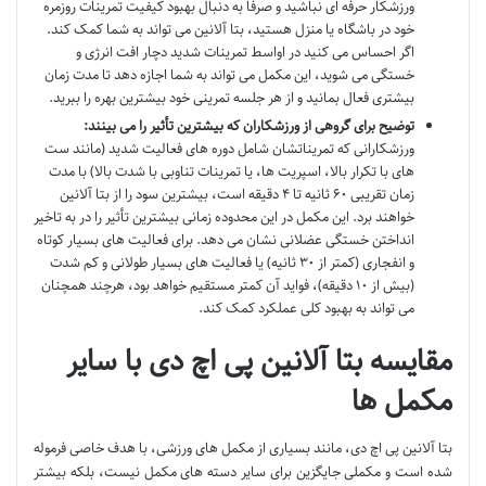
ورزشکار حرفه ای نباشید و صرفاً به دنبال بهبود کیفیت تمرینات روزمره
خود در باشگاه یا منزل هستید، بتا آلانین می تواند به شما کمک کند.
اگر احساس می کنید در اواسط تمرینات شدید دچار افت انرژی و
خستگی می شوید، این مکمل می تواند به شما اجازه دهد تا مدت زمان
بیشتری فعال بمانید و از هر جلسه تمرینی خود بیشترین بهره را ببرید.
توضیح برای گروهی از ورزشکاران که بیشترین تأثیر را می بینند:
ورزشکارانی که تمریناتشان شامل دوره های فعالیت شدید (مانند ست
های با تکرار بالا، اسپریت ها، یا تمرینات تناوبی با شدت بالا) با مدت
زمان تقریبی ۶۰ ثانیه تا ۴ دقیقه است، بیشترین سود را از بتا آلانین
خواهند برد. این مکمل در این محدوده زمانی بیشترین تأثیر را در به تاخیر
انداختن خستگی عضلانی نشان می دهد. برای فعالیت های بسیار کوتاه
و انفجاری (کمتر از ۳۰ ثانیه) یا فعالیت های بسیار طولانی و کم شدت
(بیش از ۱۰ دقیقه)، فواید آن کمتر مستقیم خواهد بود، هرچند همچنان
می تواند به بهبود کلی عملکرد کمک کند.
مقایسه بتا آلانین پی اچ دی با سایر
مکمل ها
بتا آلانین پی اچ دی، مانند بسیاری از مکمل های ورزشی، با هدف خاصی فرموله
شده است و مکملی جایگزین برای سایر دسته های مکمل نیست، بلکه بیشتر