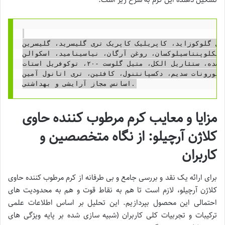
یل گلوکوزاید، کاپریلیک کاپریک تری گلیسرید، گلیسرین،
، پی ای جی -۱۰۰ استئارات، سیکلوپنتاسیلوکسان، روغن آرگان، نیاسینامید، اسکوالن،
عصاره ریشه پاناکس جین سنگ، کلاژن هیدرولیز شده، ستئاریل الکل، متیل گلوست -۲۰، توکوفریل استات،

الورونات سدیم، دکسپانتنول، کافئین، تری اتانول آمین،
مزایا و معایب کرم مرطوب کننده حاوی
کلاژن آرچیلو: از نگاه متخصصین و
کاربران
برای ارائه یک نقد و بررسی جامع و بی طرفانه از کرم مرطوب کننده حاوی
کلاژن آرچیلو، لازم است تا هم به نقاط قوت و هم به محدودیت های
احتمالی این محصول بپردازیم. این تحلیل بر اساس اطلاعات علمی
ترکیبات و تجربیات کلی کاربران (شبیه سازی شده بر پایه ویژگی های