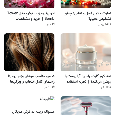
تفاوت مکمل اصل و تقلبی؛ چطور
ادو پرفیوم زنانه نوئوو مدل Flower
تشخیص دهیم؟
Bomb | خرید و مشخصات
14 بهمن
2 دی
نقد کرم گلوده راسن: آیا پوست را
شامپو مناسب موهای وزدار رومینا |
روشن می‌کند؟ | تجربه استفاده
راهنمای کامل انتخاب و ویژگی‌ها
30 آذر
13 آذر
مسواک وایت اند فرش مدیکال