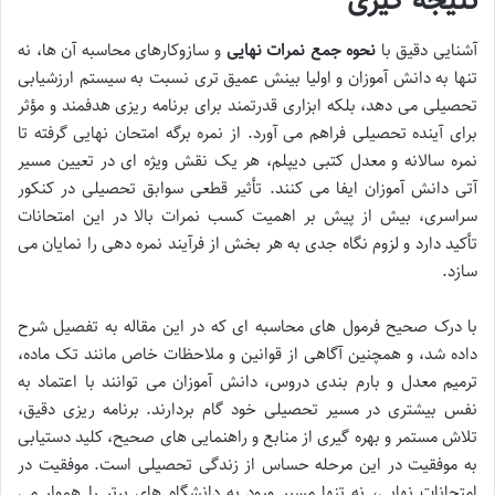
نتیجه گیری
آشنایی دقیق با
نحوه جمع نمرات نهایی
و سازوکارهای محاسبه آن ها، نه
تنها به دانش آموزان و اولیا بینش عمیق تری نسبت به سیستم ارزشیابی
تحصیلی می دهد، بلکه ابزاری قدرتمند برای برنامه ریزی هدفمند و مؤثر
برای آینده تحصیلی فراهم می آورد. از نمره برگه امتحان نهایی گرفته تا
نمره سالانه و معدل کتبی دیپلم، هر یک نقش ویژه ای در تعیین مسیر
آتی دانش آموزان ایفا می کنند. تأثیر قطعی سوابق تحصیلی در کنکور
سراسری، بیش از پیش بر اهمیت کسب نمرات بالا در این امتحانات
تأکید دارد و لزوم نگاه جدی به هر بخش از فرآیند نمره دهی را نمایان می
سازد.
با درک صحیح فرمول های محاسبه ای که در این مقاله به تفصیل شرح
داده شد، و همچنین آگاهی از قوانین و ملاحظات خاص مانند تک ماده،
ترمیم معدل و بارم بندی دروس، دانش آموزان می توانند با اعتماد به
نفس بیشتری در مسیر تحصیلی خود گام بردارند. برنامه ریزی دقیق،
تلاش مستمر و بهره گیری از منابع و راهنمایی های صحیح، کلید دستیابی
به موفقیت در این مرحله حساس از زندگی تحصیلی است. موفقیت در
امتحانات نهایی، نه تنها مسیر ورود به دانشگاه های برتر را هموار می