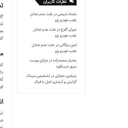
نظرات کاربران
تع
بامداد ذبیحی
در
علت عدم تعادل
گا
عقب خودرو پژو
تث
جیران گلرخ
در
علت عدم تعادل
مد
عقب خودرو پژو
کت
امین دوگانی
در
علت عدم تعادل
عقب خودرو پژو
می
بختیار محمدزاده
در
مزایای بوست
کت
سرور دیسکورد
دا
بنیامین حجازی
در
تشخیص سینک
که
گرانیتی و آبشاری اصل با فیک
او
ان
تن
شا
تح