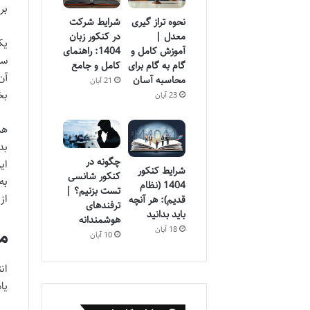
بر
نحوه تراز گیری
شرایط شرکت
معدل |
در کنکور زبان
یک
آموزش کامل و
1404: راهنمای
سؤ
گام به گام برای
کامل و جامع
آن
محاسبه آسان
21 آبان
بخ
23 آبان
هم
بد
چگونه در
ای
شرایط کنکور
کنکور شانسی
به
1404 (نظام
تست بزنیم؟ |
از
قدیم): هر آنچه
ترفندهای
باید بدانید
هوشمندانه
م
18 آبان
10 آبان
ان
یا