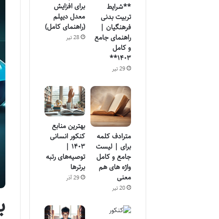
برای افزایش
**شرایط
معدل دیپلم
تربیت بدنی
(راهنمای کامل)
فرهنگیان |
راهنمای جامع
28 تیر
و کامل
۱۴۰۳**
29 تیر
بهترین منابع
مترادف کلمه
کنکور انسانی
برای | لیست
۱۴۰۳ |
جامع و کامل
توصیه‌های رتبه
واژه های هم
برترها
معنی
29 آذر
20 تیر
ب