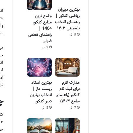
بهترین دبیران
ان
ریاضی کنکور |
جامع ترین
تث
راهنمای انتخاب
منابع کنکور
وا
تضمینی ۱۴۰۳
1404 |
سال ت
راهنمای قطعی
9 آذر
قبولی
در
9 آذر
حف
ان
ای
آم
مدارک لازم
بهترین استاد
قو
برای ثبت نام
زیست ماز |
کنکور (راهنمای
انتخاب برترین
چ
جامع ۱۴۰۳)
دبیر کنکور
7 آذر
5 آذر
کت
ها
حا