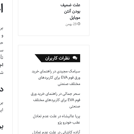
ا
علت ضعیف
بودن آنتن
موبایل
23 بهمن
بر
و 
حر
سر
تأ
نظرات کاربران
اج
سیامک مجیدی
در
راهنمای خرید
شغ
ورق فوم EVA برای کاربردهای
مختلف صنعتی
د
سحر جمالی
در
راهنمای خرید ورق
فوم EVA برای کاربردهای مختلف
بر
صنعتی
ای
پریا عالیشاه
در
علت عدم تعادل
عقب خودرو پژو
ب
آزاده کاشانی
در
علت عدم تعادل