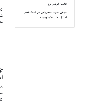
بر
عقب خودرو پژو
تج
خوش سیما خسروانی
در
علت عدم
شخ
تعادل عقب خودرو پژو
مت
چر
ا
فض
مح
کل