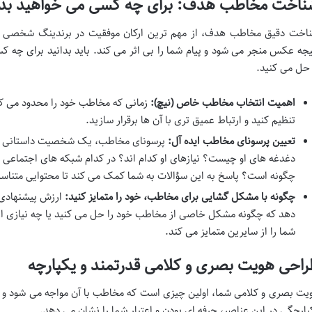
ناخت مخاطب هدف: برای چه کسی می خواهید بد
اخت دقیق مخاطب هدف، از مهم ترین ارکان موفقیت در برندینگ شخصی ا
یجه عکس منجر می شود و پیام شما را بی اثر می کند. باید بدانید برای چه 
 حل می کنید.
اهمیت انتخاب مخاطب خاص (نیچ):
زمانی که مخاطب خود را محدود می کنید،
تنظیم کنید و ارتباط عمیق تری با آن ها برقرار سازید.
تعیین پرسونای مخاطب ایده آل:
پرسونای مخاطب، یک شخصیت داستانی ا
دغدغه های او چیست؟ نیازهای او کدام اند؟ در کدام شبکه های اجتماع
چگونه است؟ پاسخ به این سؤالات به شما کمک می کند تا محتوایی متناسب ب
چگونه با مشکل گشایی برای مخاطب، خود را متمایز کنید:
دهد که چگونه مشکل خاصی از مخاطب خود را حل می کنید یا چه نیازی از او
شما را از سایرین متمایز می کند.
احی هویت بصری و کلامی قدرتمند و یکپارچه
یت بصری و کلامی شما، اولین چیزی است که مخاطب با آن مواجه می شود و تأثی
پارچگی در این عناصر، حرفه ای بودن و اعتبار شما را نشان می دهد.