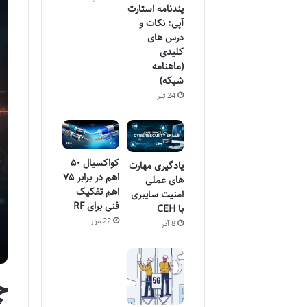
پندنامه استارت
آپی: نکات و
درس های
کلیدی
(ماهنامه
شبکه)
24 تیر
کواکسیال ۵۰
یادگیری مهارت
اهم در برابر ۷۵
های عملی
اهم تفکیک
امنیت سایبری
فنی برای RF
با CEH
22 مهر
8 آذر
چ