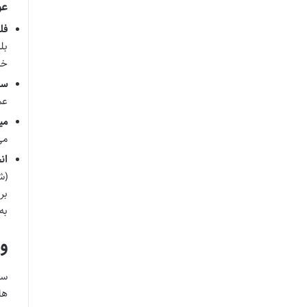
عو
فل
بل
خط
سن
عم
می
می
انحر
(ش
بر
به
و
سا
ها