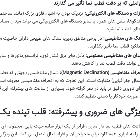
املی که بر دقت قطب نما تأثیر می گذارند
زات و دستگاه های الکترونیکی:
نزدیک بودن به اشیاء فلزی بزرگ (مانند ساختما
ندگوها، تلفن های همراه یا سایر دستگاه های الکترونیکی می تواند میدان مغن
ای قطب نما شود.
گ های مغناطیسی:
در برخی مناطق زمین، سنگ های طبیعی دارای خاصیت مغنا
لکرد قطب نما تأثیر بگذارند.
دان های مغناطیسی مصنوعی:
دکل های برق فشار قوی، ترانسفورماتورها و سای
 توانند دقت قطب نما را کاهش دهند.
اف مغناطیسی (Magnetic Declination):
شمال مغناطیسی (جهتی که قطب ن
مال جغرافیایی) متفاوت است. این تفاوت که به انحراف مغناطیسی معروف اس
ای ناوبری دقیق تر باید در نظر گرفته شود. بسیاری از ساعت های پیشرفته این ق
 صورت خودکار یا دستی تنظیم کنند.
یژگی های ضروری و پیشرفته: قلب تپنده یک
عت های قطب نما دار مدرن، فراتر از یک ابزار ساده جهت یابی، مجموعه ای از 
 را به ابزاری همه کاره برای ماجراجویان و افراد فعال تبدیل می کند. این