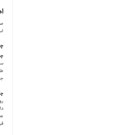
اه
صر
اس
چر
چر
سن
طو
جب
چگ
رو
دا
قب