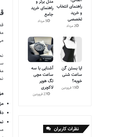
آلمانی:
مدل برتر و
راهنمای انتخاب
راهنمای خرید
ق
و خرید
جامع
تخصصی
5 مرداد
قط
2 مرداد
مغ
می
سا
ایا بستن گن
آشنایی با سه
ساعت شنی
ساعت مچی
نم
خوبه؟
تگ هویر
لاکچری
15 فروردین
مز
27 فروردین
مزا
دق
نم
نظرات کاربران
مس