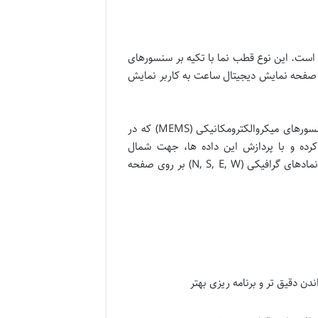
است. این نوع قطب نما با تکیه بر سنسورهای
ی صفحه نمایش دیجیتال ساعت به کاربر نمایش
نحوه عملکرد این قطب نما بر پایه تشخیص میدان مغناطیسی زمین است. سنسورهای میکروالکترومکانیکی (MEMS) که در
کرده و با پردازش این داده ها، جهت شمال
مغناطیسی را محاسبه می کنند. سپس این اطلاعات به صورت عددی (درجه) یا نمادهای گرافیکی (N, S, E, W) بر روی صفحه
ای غرب) امکان خواندن دقیق تر و برنامه ریزی بهتر