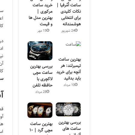
ساعت اُمُرفیا |
خرید ساعت
سا
نکات کلیدی
مرکوری |
برای انتخابی
بهترین مدل ها
اع
هوشمندانه
و قیمت
کا
24 شهریور
15 مهر
در
اد
نی
بهترین ساعت
آن
تیمبرلند: هر
بررسی بهترین
کا
آنچه برای خرید
ساعت مچی
سا
باید بدانید
لاکچری با
حافظه تلفن
10 مرداد
آ
28 مرداد
قط
بررسی بهترین
ها
بهترین ساعت
ساعت های
مچی گرد | ۱۰
اس