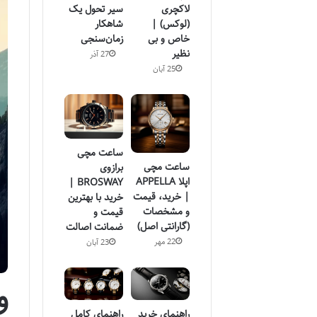
لاکچری
سیر تحول یک
(لوکس) |
شاهکار
خاص و بی
زمان‌سنجی
نظیر
27 آذر
25 آبان
ساعت مچی
ساعت مچی
برازوی
اپلا APPELLA
BROSWAY |
| خرید، قیمت
خرید با بهترین
و مشخصات
قیمت و
(گارانتی اصل)
ضمانت اصالت
22 مهر
23 آبان
و
راهنمای خرید
راهنمای کامل