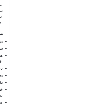
نح
سا
ها
رو
مز
مزا
سا
عد
اض
پا
مع
دق
خو
دش
عد