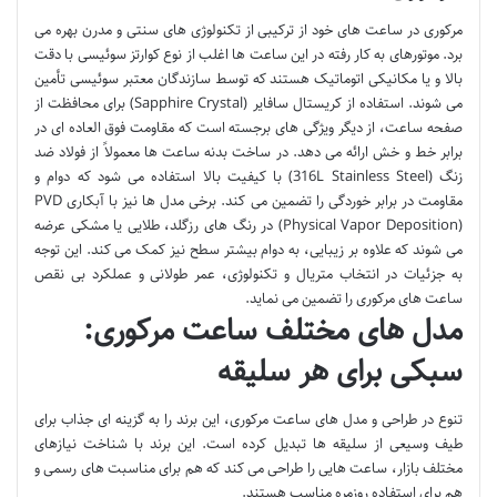
مرکوری در ساعت های خود از ترکیبی از تکنولوژی های سنتی و مدرن بهره می
برد. موتورهای به کار رفته در این ساعت ها اغلب از نوع کوارتز سوئیسی با دقت
بالا و یا مکانیکی اتوماتیک هستند که توسط سازندگان معتبر سوئیسی تأمین
می شوند. استفاده از کریستال سافایر (Sapphire Crystal) برای محافظت از
صفحه ساعت، از دیگر ویژگی های برجسته است که مقاومت فوق العاده ای در
برابر خط و خش ارائه می دهد. در ساخت بدنه ساعت ها معمولاً از فولاد ضد
زنگ (316L Stainless Steel) با کیفیت بالا استفاده می شود که دوام و
مقاومت در برابر خوردگی را تضمین می کند. برخی مدل ها نیز با آبکاری PVD
(Physical Vapor Deposition) در رنگ های رزگلد، طلایی یا مشکی عرضه
می شوند که علاوه بر زیبایی، به دوام بیشتر سطح نیز کمک می کند. این توجه
به جزئیات در انتخاب متریال و تکنولوژی، عمر طولانی و عملکرد بی نقص
ساعت های مرکوری را تضمین می نماید.
مدل های مختلف ساعت مرکوری:
سبکی برای هر سلیقه
تنوع در طراحی و مدل های ساعت مرکوری، این برند را به گزینه ای جذاب برای
طیف وسیعی از سلیقه ها تبدیل کرده است. این برند با شناخت نیازهای
مختلف بازار، ساعت هایی را طراحی می کند که هم برای مناسبت های رسمی و
هم برای استفاده روزمره مناسب هستند.