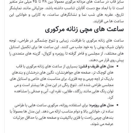
سایز قاب در ساعت های مردانه مرکوری معمولاً بین ۳۸ تا ۴۵ میلی متر متغیر
است تا با ابعاد مچ دست آقایان تناسب داشته باشد. جزئیاتی مانند نمایشگر
تاریخ، عقربه های شب نما و نشانگرهای ساعت، به کارایی و خوانایی این
ساعت ها می افزایند.
ساعت های مچی زنانه مرکوری
ساعت های زنانه مرکوری با ظرافت، زیبایی و تنوع چشمگیر در طراحی، توجه
بانوان شیک پوش را به خود جلب می کنند. این ساعت ها برای تکمیل استایل
های مختلف، از مجلسی و فاخر گرفته تا روزمره و کژوال، گزینه های متعددی را
پیش روی قرار می دهند.
مدل های ظریف و فشن:
بسیاری از ساعت های زنانه مرکوری با قاب
های کوچک تر، صفحه های جواهرنشان، نگین های درخشان و بندهای
باریک تر (چه چرمی و چه فلزی)، برای مناسبت های خاص و استایل های
مجلسی طراحی شده اند. تنوع رنگی در این مدل ها بیشتر است و می
توان رنگ هایی مانند رزگلد، طلایی، نقره ای، آبی و صدفی را مشاهده
کرد.
مدل های روزمره:
برای استفاده روزانه، مرکوری ساعت هایی با طراحی
ساده تر، خوانایی بالا و دوام مناسب ارائه می دهد. این مدل ها معمولاً با
بندهای چرمی راحت یا فلزی باکیفیت و صفحه هایی با حداقل جزئیات
عرضه می شوند.