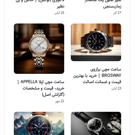
سیر تحول یک شاهکار
لاکچری (لوکس) | خاص و بی
زمان‌سنجی
نظیر
27 آذر
25 آبان
ساعت مچی برازوی
BROSWAY | خرید با بهترین
ساعت مچی اپلا APPELLA |
قیمت و ضمانت اصالت
خرید، قیمت و مشخصات
23 آبان
(گارانتی اصل)
22 مهر