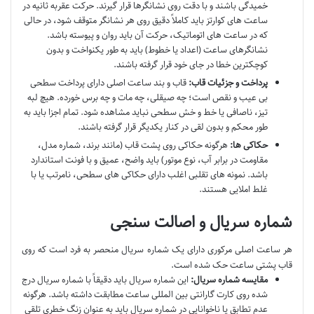
خمیدگی باشند و با دقت روی نشانگرها قرار گیرند. حرکت عقربه ثانیه در
ساعت های کوارتز باید کاملاً دقیق روی هر نشانگر متوقف شود، در حالی
که در ساعت های اتوماتیک، حرکت آن باید روان و پیوسته باشد.
نشانگرهای ساعت (اعداد یا خطوط) باید به طور یکنواخت و بدون
کوچکترین خطا در جای خود قرار گرفته باشند.
پرداخت و جزئیات قاب:
قاب و بند ساعت اصلی دارای پرداخت سطحی
بی عیب و نقص است؛ چه صیقلی، چه مات و چه برس خورده. هیچ لبه
تیز، ناصافی یا خط و خش سطحی نباید مشاهده شود. تمام اجزا باید به
طور محکم و بدون لقی در کنار یکدیگر قرار گرفته باشند.
حکاکی ها:
هرگونه حکاکی روی پشت قاب (مانند برند، شماره مدل،
مقاومت در برابر آب، نوع موتور) باید واضح، عمیق و با فونت استاندارد
باشد. نمونه های تقلبی اغلب دارای حکاکی های سطحی، نامرتب یا با
غلط املایی هستند.
شماره سریال و اصالت سنجی
هر ساعت اصلی مرکوری دارای یک شماره سریال منحصر به فرد است که روی
قاب پشتی ساعت حک شده است.
مقایسه شماره سریال:
این شماره سریال باید دقیقاً با شماره سریال درج
شده روی کارت گارانتی بین المللی ساعت مطابقت داشته باشد. هرگونه
عدم تطابق یا ناخوانایی در شماره سریال باید به عنوان زنگ خطری تلقی