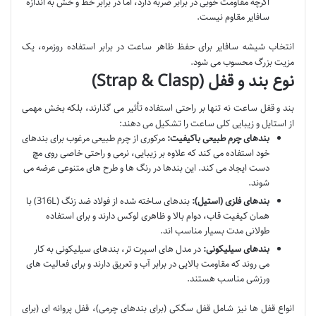
اگرچه مقاومت خوبی در برابر ضربه دارد، اما در برابر خط و خش به اندازه
سافایر مقاوم نیست.
انتخاب شیشه سافایر برای حفظ ظاهر ساعت در برابر استفاده روزمره، یک
مزیت بزرگ محسوب می شود.
نوع بند و قفل (Strap & Clasp)
بند و قفل ساعت نه تنها بر راحتی استفاده تأثیر می گذارند، بلکه بخش مهمی
از استایل و زیبایی کلی ساعت را تشکیل می دهند:
بندهای چرم طبیعی باکیفیت:
مرکوری از چرم طبیعی مرغوب برای بندهای
خود استفاده می کند که علاوه بر زیبایی، نرمی و راحتی خاصی روی مچ
دست ایجاد می کند. این بندها در رنگ ها و طرح های متنوعی عرضه می
شوند.
بندهای فلزی (استیل):
بندهای ساخته شده از فولاد ضد زنگ (316L) با
همان کیفیت قاب، دوام بالا و ظاهری لوکس دارند و برای استفاده
طولانی مدت بسیار مناسب اند.
بندهای سیلیکونی:
در مدل های اسپرت تر، بندهای سیلیکونی به کار
می روند که مقاومت بالایی در برابر آب و تعریق دارند و برای فعالیت های
ورزشی مناسب هستند.
انواع قفل ها نیز شامل قفل سگکی (برای بندهای چرمی)، قفل پروانه ای (برای