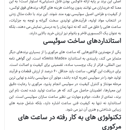
اصلی این برند بر پایه ارائه «لوکس بودن قابل دستیابی» استوار است؛ به این
معنا که خریداران می توانند بدون پرداخت هزینه های گزاف برندهای فوق لوکس،
از کیفیت و طراحی اصیل سوئیسی بهره مند شوند. این برند با دقت مثال زدنی
در انتخاب مواد اولیه، فرآیندهای تولیدی سخت گیرانه و توجه به جزئیات،
ساعت هایی را خلق می کند که نه تنها زمان را به درستی نمایش می دهند، بلکه
به عنوان یک اکسسوری فاخر و بادوام نیز ارزش خرید بالایی دارند.
استانداردهای ساخت سوئیسی
یکی از مهمترین فاکتورهایی که ساعت های مرکوری را از بسیاری برندهای دیگر
متمایز می کند، پایبندی به استاندارد «Swiss Made» است. این گواهی نامه
بین المللی، فراتر از یک برچسب ساده، تضمینی برای کیفیت و اصالت است.
برای دریافت این گواهی، ساعت باید حداقل ۶۰ درصد از ارزش قطعات و فرآیند
تولید خود را در سوئیس تجربه کرده باشد، موتور آن سوئیسی باشد و نهایی ترین
مرحله مونتاژ و کنترل کیفیت در سوئیس انجام پذیرد. مرکوری با رعایت دقیق
این معیارها، اطمینان حاصل می کند که هر ساعت تولید شده تحت نام این
برند، نمادی از دقت، دوام و مهارت بی نظیر ساعت سازان سوئیسی است. این
استاندارد نه تنها به کیفیت فنی ساعت اشاره دارد، بلکه شامل جنبه های
زیبایی شناختی و هنری آن نیز می شود.
تکنولوژی های به کار رفته در ساعت های
مرکوری