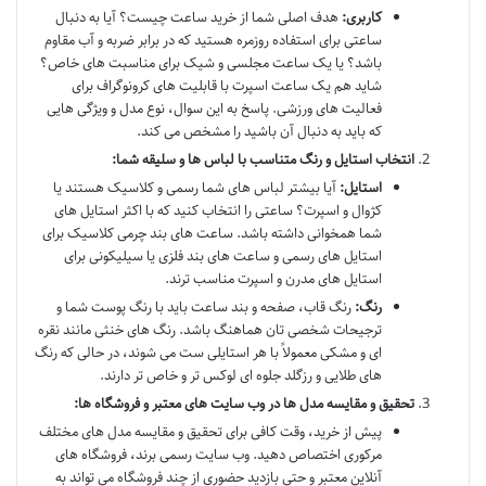
کاربری:
هدف اصلی شما از خرید ساعت چیست؟ آیا به دنبال
ساعتی برای استفاده روزمره هستید که در برابر ضربه و آب مقاوم
باشد؟ یا یک ساعت مجلسی و شیک برای مناسبت های خاص؟
شاید هم یک ساعت اسپرت با قابلیت های کرونوگراف برای
فعالیت های ورزشی. پاسخ به این سوال، نوع مدل و ویژگی هایی
که باید به دنبال آن باشید را مشخص می کند.
انتخاب استایل و رنگ متناسب با لباس ها و سلیقه شما:
استایل:
آیا بیشتر لباس های شما رسمی و کلاسیک هستند یا
کژوال و اسپرت؟ ساعتی را انتخاب کنید که با اکثر استایل های
شما همخوانی داشته باشد. ساعت های بند چرمی کلاسیک برای
استایل های رسمی و ساعت های بند فلزی یا سیلیکونی برای
استایل های مدرن و اسپرت مناسب ترند.
رنگ:
رنگ قاب، صفحه و بند ساعت باید با رنگ پوست شما و
ترجیحات شخصی تان هماهنگ باشد. رنگ های خنثی مانند نقره
ای و مشکی معمولاً با هر استایلی ست می شوند، در حالی که رنگ
های طلایی و رزگلد جلوه ای لوکس تر و خاص تر دارند.
تحقیق و مقایسه مدل ها در وب سایت های معتبر و فروشگاه ها:
پیش از خرید، وقت کافی برای تحقیق و مقایسه مدل های مختلف
مرکوری اختصاص دهید. وب سایت رسمی برند، فروشگاه های
آنلاین معتبر و حتی بازدید حضوری از چند فروشگاه می تواند به