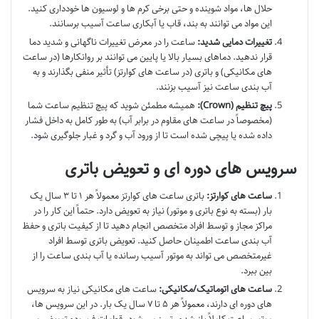
حلال ها، مواد شوینده و حتی برخی کرم ها و لوسیون ها خودداری کنید.
این مواد می توانند به بند، قاب یا آبکاری ساعت آسیب برسانند.
تغییرات دمایی شدید:
ساعت را در معرض تغییرات ناگهانی و شدید دما
قرار ندهید. دماهای بسیار بالا یا پایین می توانند بر روانکارها (در ساعت
های مکانیکی) و باتری (در ساعت های کوارتز) تأثیر منفی بگذارند و به
آب بندی ساعت نیز آسیب بزنند.
پیچ تنظیم (Crown):
همیشه مطمئن شوید که پیچ تنظیم ساعت شما
(مخصوصاً در ساعت های مقاوم در برابر آب) به طور کامل به داخل فشار
داده شده یا پیچی شده است تا از ورود آب و گرد و غبار جلوگیری شود.
سرویس های دوره ای و تعویض باتری
ساعت های کوارتز:
باتری ساعت های کوارتز معمولاً هر ۱ تا ۳ سال یک
بار (بسته به نوع باتری و موتور) نیاز به تعویض دارد. حتماً این کار را در
مراکز مجاز و توسط افراد متخصص انجام دهید تا از کیفیت باتری و حفظ
آب بندی ساعت اطمینان حاصل کنید. تعویض باتری توسط افراد
غیرمتخصص می تواند به موتور آسیب رسانده یا آب بندی ساعت را از
بین ببرد.
ساعت های اتوماتیک/مکانیکی:
ساعت های مکانیکی نیاز به سرویس
های دوره ای دارند، معمولاً هر ۵ تا ۷ سال یک بار. در این سرویس ها،
موتور ساعت کاملاً باز شده، تمیز می شود، قطعات فرسوده تعویض و