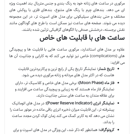
مرکوری در ساعت های زنانه خود به رنگ بندی و جنس متریال بند اهمیت ویژه
ای می دهد. بندهای چرم با رنگ های متنوع، بندهای فلزی با روکش های
مختلف و حتی بندهای سیلیکونی برای مدل های اسپرت تر، در این مجموعه
دیده می شوند. صفحه های ساعت نیز ممکن است با طرح های گوناگون مانند
نقش برجسته، درخشش صدفی یا الگوهای گرافیکی تزئین شده باشند.
ساعت های با قابلیت های خاص
علاوه بر مدل های استاندارد، مرکوری ساعت هایی با قابلیت ها و پیچیدگی
های (complications) خاص نیز تولید می کند که به کارایی و جذابیت آن ها
می افزاید:
تاریخ شمار:
نمایشگر تاریخ یکی از رایج ترین و پرکاربردترین قابلیت
هاست که در اکثر مدل های مردانه و زنانه مرکوری دیده می شود.
فاز ماه (Moon Phase):
برخی مدل های خاص و کلاسیک تر، دارای
نمایشگر فاز ماه هستند که به زیبایی و پیچیدگی ساعت می افزایند و
برای علاقه مندان به ساعت های سنتی جذابیت دارند.
نمایشگر انرژی (Power Reserve Indicator):
در مدل های اتوماتیک
پیشرفته تر، این قابلیت میزان ذخیره انرژی باقی مانده در موتور ساعت را
نشان می دهد که به کاربر کمک می کند زمان کوک کردن مجدد ساعت
را بداند.
کرونوگراف:
همانطور که ذکر شد، این ویژگی در مدل های اسپرت و برای