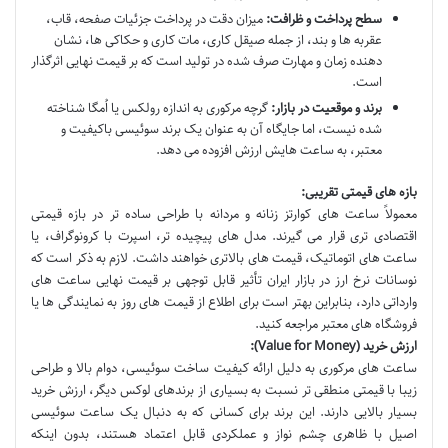
سطح پرداخت و ظرافت:
میزان دقت در پرداخت جزئیات صفحه، قاب،
عقربه ها و بند، از جمله صیقل کاری، مات کاری و حکاکی ها، نشان
دهنده زمان و مهارت صرف شده در تولید است که بر قیمت نهایی اثرگذار
است.
برند و موقعیت در بازار:
گرچه مرکوری به اندازه رولکس یا اُمگا شناخته
شده نیست، اما جایگاه آن به عنوان یک برند سوئیسی باکیفیت و
معتبر، به ساعت هایش ارزش افزوده می دهد.
بازه های قیمتی تقریبی:
معمولاً ساعت های کوارتز زنانه و مردانه با طراحی ساده تر در بازه قیمتی
اقتصادی تری قرار می گیرند. مدل های پیچیده تر، اسپرت با کرونوگراف، یا
ساعت های اتوماتیک، قیمت های بالاتری خواهند داشت. لازم به ذکر است که
نوسانات نرخ ارز در بازار ایران تأثیر قابل توجهی بر قیمت نهایی ساعت های
وارداتی دارد، بنابراین بهتر است برای اطلاع از قیمت های روز به نمایندگی ها یا
فروشگاه های معتبر مراجعه کنید.
ارزش خرید (Value for Money):
ساعت های مرکوری به دلیل ارائه کیفیت ساخت سوئیسی، دوام بالا و طراحی
زیبا با قیمتی منطقی تر نسبت به بسیاری از برندهای لوکس دیگر، ارزش خرید
بسیار بالایی دارند. این برند برای کسانی که به دنبال یک ساعت سوئیسی
اصیل با ظاهری چشم نواز و عملکردی قابل اعتماد هستند، بدون اینکه