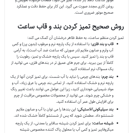
روغن کاری مجدد صورت می گیرد. این کار برای حفظ دقت و عملکرد
صحیح موتور ضروری است.
روش صحیح تمیز کردن بند و قاب ساعت
تمیز کردن منظم ساعت، به حفظ ظاهر درخشان آن کمک می کند:
قاب و بند فلزی:
با استفاده از یک پارچه نرم و مرطوب (بدون پرز) و کمی
آب ولرم و صابون ملایم (در صورتی که ساعت ضد آب است)، به آرامی
قاب و بند را تمیز کنید. سپس با یک پارچه خشک و تمیز، رطوبت را
کاملاً از بین ببرید. برای جرم های عمیق تر در بندهای فلزی، می توانید از
یک مسواک نرم استفاده کنید.
بند چرم:
بندهای چرمی را نباید با آب شست. برای تمیز کردن آنها از یک
پارچه نرم و خشک استفاده کنید. از تماس بند چرمی با عرق زیاد، آب و
مواد شیمیایی خودداری کنید، زیرا این عوامل می توانند باعث تغییر رنگ
و خشکی چرم شوند. می توانید از محصولات مخصوص مراقبت از چرم
برای افزایش طول عمر آن استفاده کنید.
بند سیلیکونی/لاستیکی:
این بندها را می توان با آب و صابون ملایم
شستشو داد. مطمئن شوید که پس از شستشو کاملاً خشک شده اند.
شیشه ساعت:
برای تمیز کردن شیشه سافایر یا معدنی، از یک پارچه
میکروفایبر تمیز و کمی آب یا محلول پاک کننده مخصوص شیشه