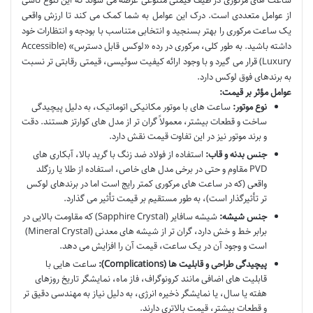
ساعت های مرکوری در طیف قیمتی متنوعی عرضه می شوند که این تنوع ناشی
از عوامل متعددی است. درک این عوامل به شما کمک می کند تا ارزش واقعی
یک ساعت مرکوری را بهتر بسنجید و انتخابی متناسب با بودجه و انتظارات خود
داشته باشید. به طور کلی، مرکوری در رده «لوکس قابل دسترس» (Accessible
Luxury) قرار می گیرد و با وجود ارائه کیفیت سوئیسی، قیمتی رقابتی تر نسبت
به برندهای فوق لوکس دارد.
عوامل مؤثر بر قیمت:
نوع موتور:
ساعت های با موتور مکانیکی اتوماتیک، به دلیل پیچیدگی
ساخت و قطعات بیشتر، معمولاً گران تر از مدل های کوارتز هستند. دقت
و برند موتور نیز در این تفاوت قیمت نقش دارد.
جنس بدنه و قاب:
استفاده از فولاد ضد زنگ با گرید بالا، آبکاری های
PVD مقاوم و حتی در برخی مدل های خاص، استفاده از طلا یا رزگلد
واقعی (که در ساعت های مرکوری کمتر رایج است اما در برندهای لوکس
تر تأثیرگذار است)، به طور مستقیم بر قیمت تأثیر می گذارد.
جنس شیشه:
شیشه سافایر (Sapphire Crystal) که مقاومت بالایی در
برابر خط و خش دارد، گران تر از شیشه های معدنی (Mineral Crystal)
است و وجود آن در یک ساعت، قیمت آن را افزایش می دهد.
پیچیدگی طراحی و قابلیت ها (Complications):
ساعت هایی با
قابلیت های اضافی مانند کرونوگراف، فاز ماه، نمایشگر تاریخ روزهای
هفته یا سال، یا نمایشگر ذخیره انرژی، به دلیل نیاز به مهندسی دقیق تر
و قطعات بیشتر، قیمت بالاتری دارند.