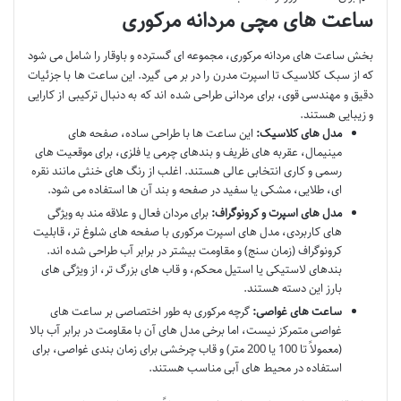
ساعت های مچی مردانه مرکوری
بخش ساعت های مردانه مرکوری، مجموعه ای گسترده و باوقار را شامل می شود
که از سبک کلاسیک تا اسپرت مدرن را در بر می گیرد. این ساعت ها با جزئیات
دقیق و مهندسی قوی، برای مردانی طراحی شده اند که به دنبال ترکیبی از کارایی
و زیبایی هستند.
مدل های کلاسیک:
این ساعت ها با طراحی ساده، صفحه های
مینیمال، عقربه های ظریف و بندهای چرمی یا فلزی، برای موقعیت های
رسمی و کاری انتخابی عالی هستند. اغلب از رنگ های خنثی مانند نقره
ای، طلایی، مشکی یا سفید در صفحه و بند آن ها استفاده می شود.
مدل های اسپرت و کرونوگراف:
برای مردان فعال و علاقه مند به ویژگی
های کاربردی، مدل های اسپرت مرکوری با صفحه های شلوغ تر، قابلیت
کرونوگراف (زمان سنج) و مقاومت بیشتر در برابر آب طراحی شده اند.
بندهای لاستیکی یا استیل محکم، و قاب های بزرگ تر، از ویژگی های
بارز این دسته هستند.
ساعت های غواصی:
گرچه مرکوری به طور اختصاصی بر ساعت های
غواصی متمرکز نیست، اما برخی مدل های آن با مقاومت در برابر آب بالا
(معمولاً تا 100 یا 200 متر) و قاب چرخشی برای زمان بندی غواصی، برای
استفاده در محیط های آبی مناسب هستند.