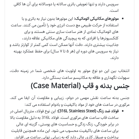
سرویس دارند و تنها تعویض باتری سالانه یا دوسالانه برای آن ها کافی
است.
موتورهای مکانیکی اتوماتیک:
این موتورها بدون نیاز به باتری و با
استفاده از حرکت طبیعی مچ دست انرژی خود را تأمین می کنند. ساعت
های اتوماتیک نمادی از هنر ساعت سازی سنتی هستند و برای
کلکسیونرها یا افرادی که به پیچیدگی های مکانیکی علاقه دارند،
جذابیت بیشتری دارند. دقت آنها ممکن است کمی کمتر از کوارتز باشد و
نیاز به سرویس های دوره ای (هر ۵ تا ۷ سال) برای حفظ عملکرد بهینه
دارند.
انتخاب بین این دو نوع موتور به اولویت های شخصی شما در زمینه دقت،
سهولت نگهداری و علاقه به مکانیسم ساعت بستگی دارد.
جنس بدنه و قاب (Case Material)
جنس بدنه ساعت نقش مهمی در دوام، زیبایی و مقاومت آن ایفا می کند.
مرکوری در ساعت های خود از مواد باکیفیت و بادوام استفاده می کند:
فولاد ضد زنگ (316L Stainless Steel):
این نوع فولاد، متریال اصلی در
ساخت قاب ساعت های مرکوری است. فولاد 316L به دلیل مقاومت بالا
در برابر خوردگی، زنگ زدگی و حساسیت های پوستی، گزینه ای عالی
برای ساعت های باکیفیت محسوب می شود. این ماده همچنین قابلیت
پرداخت و صیقل کاری عالی دارد که به زیبایی نهایی ساعت می افزاید.