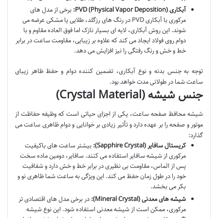
آبکاری PVD (Physical Vapor Deposition):
برخی از مدل های
مرکوری با آبکاری PVD در رنگ های رزگلد، طلایی یا مشکی عرضه می
شوند. این روش آبکاری، لایه ای بسیار نازک اما فوق العاده مقاوم و با
دوام روی فولاد ایجاد می کند که علاوه بر زیبایی، مقاومت ساعت در برابر
خط و خش و رنگ رفتگی را نیز افزایش می دهد.
توجه به جنس بدنه و نوع آبکاری، تضمین کننده دوام و حفظ ظاهر زیبای
ساعت شما در طولانی مدت خواهد بود.
جنس شیشه (Crystal Material)
شیشه محافظ صفحه ساعت، یکی از اجزای حیاتی است که وظیفه حفاظت از
موتور و صفحه را بر عهده دارد و تأثیر زیادی بر خوانایی و دوام ظاهری ساعت می
گذارد:
کریستال سافایر (Sapphire Crystal):
بیشتر ساعت های باکیفیت
مرکوری از شیشه سافایر استفاده می کنند. سافایر، دومین ماده سخت
پس از الماس، مقاومت بی نظیری در برابر خط و خش دارد و شفافیت
خود را در طول زمان حفظ می کند. این ویژگی به ساعت شما ظاهری نو و
بکر می بخشد.
شیشه های معدنی (Mineral Crystal):
در برخی مدل های اقتصادی تر
مرکوری، ممکن است از شیشه معدنی استفاده شود. این نوع شیشه