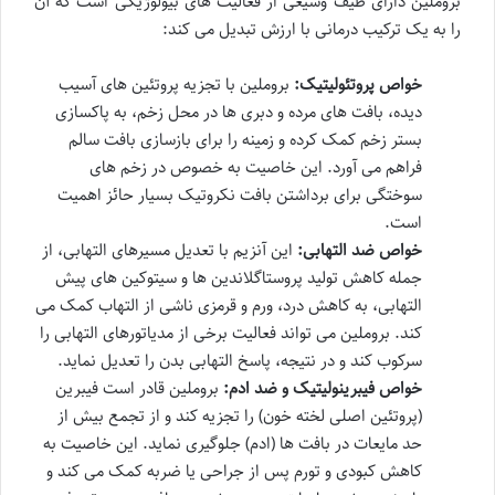
بروملین دارای طیف وسیعی از فعالیت های بیولوژیکی است که آن
را به یک ترکیب درمانی با ارزش تبدیل می کند:
خواص پروتئولیتیک:
بروملین با تجزیه پروتئین های آسیب
دیده، بافت های مرده و دبری ها در محل زخم، به پاکسازی
بستر زخم کمک کرده و زمینه را برای بازسازی بافت سالم
فراهم می آورد. این خاصیت به خصوص در زخم های
سوختگی برای برداشتن بافت نکروتیک بسیار حائز اهمیت
است.
خواص ضد التهابی:
این آنزیم با تعدیل مسیرهای التهابی، از
جمله کاهش تولید پروستاگلاندین ها و سیتوکین های پیش
التهابی، به کاهش درد، ورم و قرمزی ناشی از التهاب کمک می
کند. بروملین می تواند فعالیت برخی از مدیاتورهای التهابی را
سرکوب کند و در نتیجه، پاسخ التهابی بدن را تعدیل نماید.
خواص فیبرینولیتیک و ضد ادم:
بروملین قادر است فیبرین
(پروتئین اصلی لخته خون) را تجزیه کند و از تجمع بیش از
حد مایعات در بافت ها (ادم) جلوگیری نماید. این خاصیت به
کاهش کبودی و تورم پس از جراحی یا ضربه کمک می کند و