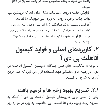
باعث می شود مایعات محبوس شده در بافت سریع تر دفع
شوند.
افزایش جذب داروها:
مطالعات نشان داده اند که بروملین می
تواند جذب برخی داروها، به ویژه آنتی بیوتیک ها (مانند
آموکسی سیلین و تتراسایکلین) را افزایش دهد. این امر می
تواند منجر به افزایش اثربخشی داروهای همراه و کاهش دوز
مورد نیاز آن ها شود، اگرچه نیازمند بررسی دقیق و مشورت با
پزشک است.
۲. کاربردهای اصلی و فواید کپسول
آناهلث بی دی آ
با توجه به مکانیسم های عمل چندگانه بروملین، کپسول آناهلث بی
دی آ در زمینه های مختلفی مورد استفاده قرار می گیرد که مهم ترین
آن ها به شرح زیر است:
۲.۱. تسریع بهبود زخم ها و ترمیم بافت
یکی از اصلی ترین کاربردهای کپسول آناهلث بی دی آ، کمک به
تسریع روند بهبود زخم ها است. این خاصیت به ویژه در موارد زیر