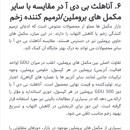
۶. آناهلث بی دی آ در مقایسه با سایر
مکمل های بروملین/ترمیم کننده زخم
بازار مکمل ها مملو از محصولات متنوعی است که ادعای ترمیم
کنندگی زخم یا کاهش التهاب را دارند. در این میان، مکمل های
حاوی بروملین نیز در دسترس هستند. مقایسه آناهلث بی دی آ با
سایر محصولات می تواند به درک بهتر جایگاه آن کمک کند.
تفاوت اصلی بین مکمل های بروملین، اغلب در میزان GDU (واحد
فعالیت آنزیمی) بروملین در هر کپسول، خلوص بروملین، وجود
ترکیبات جانبی (مانند سایر آنزیم ها یا عصاره های گیاهی)، اعتبار
برند تولیدکننده و قیمت نهایی محصول است. آناهلث بی دی آ با
دوز 500 GDU بروملین در هر کپسول، دوزی استاندارد و مؤثر را
ارائه می دهد که در بسیاری از مطالعات بالینی نیز مورد استفاده قرار
گرفته است. این دوز برای اثربخشی در کاهش التهاب و تسریع
بهبود زخم مناسب تلقی می شود.
بسیاری از مکمل های بروملین موجود در بازار، دوزهای متفاوتی را