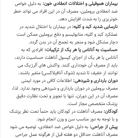
بیماران هموفیلی و اختلالات انعقادی خون:
به دلیل خواص
ضد انعقادی بروملین، مصرف آن در این افراد می تواند خطر
خونریزی را به شدت افزایش دهد.
نارسایی شدید کبد و کلیه:
در بیماران با اختلال شدید در
عملکرد کبد و کلیه، متابولیسم و دفع بروملین ممکن است
دچار مشکل شود و منجر به تجمع آن در بدن گردد.
حساسیت به آناناس یا هر یک از ترکیبات:
افرادی که به
آناناس یا هر یک از اجزای کپسول آناهلث حساسیت دارند،
باید از مصرف آن خودداری کنند. واکنش های آلرژیک می
توانند از خفیف تا شدید (شوک آنافیلاکسی) متغیر باشند.
دوران بارداری و شیردهی:
اطلاعات کافی در مورد ایمنی
مصرف بروملین در دوران بارداری و شیردهی وجود ندارد. لذا،
مصرف آن در این دوران، تنها با تجویز و تحت نظارت دقیق
پزشک متخصص مجاز است.
کودکان:
مصرف آناهلث در کودکان باید حتماً تحت نظر پزشک
و با توجه به دوز مناسب سن و وزن انجام شود.
پیش از جراحی:
به دلیل خواص ضد انعقادی، توصیه می شود
مصرف آناهلث حداقل دو هفته قبل از هرگونه عمل جراحی