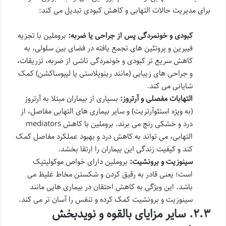
برای مدیریت حالات التهابی و کاهش کبودی تبدیل می کند:
کبودی و خونمردگی پس از جراحی یا ضربه:
بروملین با تجزیه
فیبرین و پروتئین های تجمع یافته در فضای بین سلولی، به
کاهش سریع تر کبودی و خونمردگی ناشی از ضربه، تزریقات،
و جراحی های زیبایی (مانند رینوپلاستی یا لیپوساکشن) کمک
شایانی می کند.
التهابات مفصلی و آرتروز:
بسیاری از بیماران مبتلا به آرتروز
(به ویژه استئوآرتریت) و سایر بیماری های التهابی مفاصل، از
درد و خشکی رنج می برند. بروملین با کاهش mediators
التهابی، می تواند به کاهش درد و بهبود عملکرد مفاصل کمک
کند و کیفیت زندگی این بیماران را ارتقا بخشد.
سینوزیت و برونشیت:
بروملین دارای خواص موکولیتیک
است؛ یعنی قادر به رقیق کردن و شکستن مخاط غلیظ می
باشد. این ویژگی به کاهش احتقان در بیماری هایی مانند
سینوزیت و برونشیت کمک کرده و تنفس را آسان تر می کند.
۲.۳. سایر مزایای بالقوه و نویدبخش