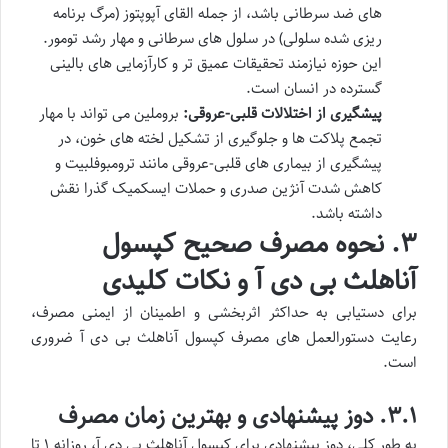
های ضد سرطانی باشد، از جمله القای آپوپتوز (مرگ برنامه
ریزی شده سلولی) در سلول های سرطانی و مهار رشد تومور.
این حوزه نیازمند تحقیقات عمیق تر و کارآزمایی های بالینی
گسترده در انسان است.
پیشگیری از اختلالات قلبی-عروقی:
بروملین می تواند با مهار
تجمع پلاکت ها و جلوگیری از تشکیل لخته های خون، در
پیشگیری از بیماری های قلبی-عروقی مانند ترومبوفلبیت و
کاهش شدت آنژین صدری و حملات ایسکمیک گذرا نقش
داشته باشد.
۳. نحوه مصرف صحیح کپسول
آناهلث بی دی آ و نکات کلیدی
برای دستیابی به حداکثر اثربخشی و اطمینان از ایمنی مصرف،
رعایت دستورالعمل های مصرف کپسول آناهلث بی دی آ ضروری
است.
۳.۱. دوز پیشنهادی و بهترین زمان مصرف
به طور کلی، دوز پیشنهادی برای کپسول آناهلث بی دی آ، روزانه ۱ تا