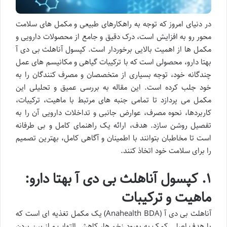
در دنیای امروز که توجه به راهکارهای طبیعی و مکمل های سلامت
محور رو به افزایش است، درک دقیق و جامع از محصولات دارویی و
مکمل ها از اهمیت بالایی برخوردار است. کپسول آناهلث بی دی آ
بهتا دارو، محصولی است که با ترکیبات گیاهی و مکانیسم های عمل
چندگانه خود، توجه بسیاری از متخصصان و مصرف کنندگان را به
خود جلب کرده است. این مقاله به بررسی عمیق و تحلیلی این
مکمل می پردازد تا تمامی جنبه های مرتبط با ماهیت، ترکیبات،
کاربردها، نحوه مصرف، عوارض جانبی و تداخلات دارویی آن را به
تفصیل روشن سازد. هدف، ارائه یک راهنمای کامل و بی طرفانه
است تا مخاطبان بتوانند با اطمینان و آگاهی کامل، بهترین تصمیم
را برای سلامت خود اتخاذ کنند.
۱. کپسول آناهلث بی دی آ بهتا دارو:
ماهیت و ترکیبات
آناهلث بی دی آ (Anahealth BDA) یک مکمل تغذیه ای است که
با هدف اصلی کمک به بهبود زخم ها، کاهش التهاب و از بین بردن