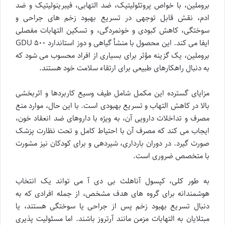
بروملین، با خواص پروتئولیتیک، ضد التهابی، فیبرینولیتیک و ضد
ادم، نقش قابل توجهی در تسریع بهبود زخم های جراحی و
سوختگی، کاهش کبودی و خونمردگی، و تسکین التهابات مفصلی
ایفا می کند. این محصول با منشأ گیاهی و دوز استاندارد ۵۰۰ GDU
بروملین، یک گزینه مؤثر برای بسیاری از افراد محسوب می شود که
به دنبال راهکارهای طبیعی برای ارتقاء سلامت خود هستند.
مزایای گسترده این مکمل شامل طیف وسیع کاربردها و اثربخشی
بالا در کاهش التهاب و تسریع بهبودی است. با این حال، موارد منع
مصرف و تداخلات دارویی آن، به ویژه با داروهای ضد انعقاد خون،
ایجاب می کند که مصرف آن با احتیاط کامل و تحت نظارت پزشک
صورت گیرد. در دوران بارداری، شیردهی و برای کودکان نیز مشورت
با متخصص ضروری است.
به طور کلی، کپسول آناهلث بی دی آ می تواند یک انتخاب
هوشمندانه برای گروه های هدف مشخص، از جمله افرادی که به
دنبال تسریع بهبود زخم پس از جراحی یا سوختگی هستند، یا
مبتلایان به التهابات مزمن مانند آرتروز باشند. اما مسئولیت پذیری