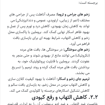
برجسته است:
زخم های جراحی و تروما:
مصرف آناهلث پس از جراحی های
مختلف (اعم از زیبایی، ارتوپدی، عمومی و دندانپزشکی) می
تواند به کاهش زمان بهبودی، کاهش درد و تورم پس از عمل و
بهبود ظاهر اسکار نهایی کمک کند. بروملین با پاکسازی محل
زخم و کاهش التهاب، شرایط بهینه ای برای بازسازی بافت
فراهم می آورد.
زخم های سوختگی:
در سوختگی ها، بافت های مرده
(نکروتیک) می توانند مانع از بهبودی شوند و حتی منجر به
عفونت گردند. بروملین با قابلیت پروتئولیتیک خود، به
برداشتن بافت های مرده کمک کرده و روند ترمیم را تسریع
می بخشد.
ترمیم جای زخم و اسکار:
آناهلث با بهبود کیفیت کلاژن سازی
و کاهش التهاب مزمن در محل زخم، به بازسازی بافت سالم و
کاهش تشکیل اسکارهای برجسته یا کلوئیدی کمک می کند.
۲.۲. کاهش التهاب و رفع کبودی
خاصیت ضد التهابی و ضد ادم بروملین، آن را به ابزاری قدرتمند