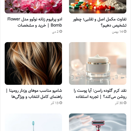
تفاوت مکمل اصل و تقلبی؛ چطور
ادو پرفیوم زنانه نوئوو مدل Flower
تشخیص دهیم؟
Bomb | خرید و مشخصات
14 بهمن
2 دی
نقد کرم گلوده راسن: آیا پوست را
شامپو مناسب موهای وزدار رومینا |
روشن می‌کند؟ | تجربه استفاده
راهنمای کامل انتخاب و ویژگی‌ها
30 آذر
13 آذر