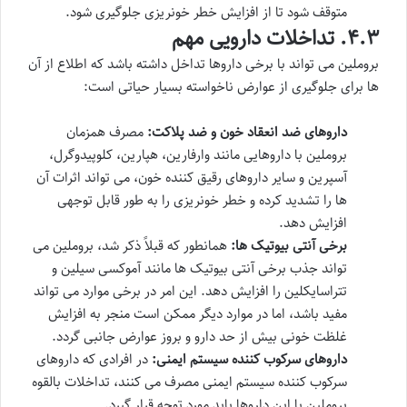
متوقف شود تا از افزایش خطر خونریزی جلوگیری شود.
۴.۳. تداخلات دارویی مهم
بروملین می تواند با برخی داروها تداخل داشته باشد که اطلاع از آن
ها برای جلوگیری از عوارض ناخواسته بسیار حیاتی است:
داروهای ضد انعقاد خون و ضد پلاکت:
مصرف همزمان
بروملین با داروهایی مانند وارفارین، هپارین، کلوپیدوگرل،
آسپرین و سایر داروهای رقیق کننده خون، می تواند اثرات آن
ها را تشدید کرده و خطر خونریزی را به طور قابل توجهی
افزایش دهد.
برخی آنتی بیوتیک ها:
همانطور که قبلاً ذکر شد، بروملین می
تواند جذب برخی آنتی بیوتیک ها مانند آموکسی سیلین و
تتراسایکلین را افزایش دهد. این امر در برخی موارد می تواند
مفید باشد، اما در موارد دیگر ممکن است منجر به افزایش
غلظت خونی بیش از حد دارو و بروز عوارض جانبی گردد.
داروهای سرکوب کننده سیستم ایمنی:
در افرادی که داروهای
سرکوب کننده سیستم ایمنی مصرف می کنند، تداخلات بالقوه
بروملین با این داروها باید مورد توجه قرار گیرد.