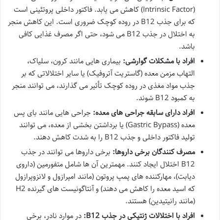
(Intrinsic Factor) کاهش می یابد. فاکتور داخلی پروتئینی است
که برای جذب B12 در روده کوچک ضروری است. این کاهش منجر
به اختلال در جذب B12 می شود، حتی اگر مصرف غذایی کافی
باشد.
افراد با مشکلات گوارشی:
بیماری هایی مانند کرون، سلیاک،
التهاب مزمن معده (گاستریت آتروفیک) یا سایر اختلالاتی که بر
جذب مواد مغذی در روده کوچک تأثیر می گذارند، می توانند منجر
به کمبود B12 شوند.
افراد دارای سابقه جراحی های معده:
جراحی هایی مانند بای پس
معده (Gastric Bypass) یا برداشتن بخشی از معده، می توانند
تولید فاکتور داخلی و جذب B12 را به شدت کاهش دهند.
مصرف کنندگان برخی داروها:
برخی داروها می توانند در جذب
B12 اختلال ایجاد کنند. مهمترین آن ها شامل متفورمین (داروی
دیابت)، مهارکننده های پمپ پروتون (مانند امپرازول و لانزوپرازول
که اسید معده را کاهش می دهند) و آنتاگونیست های گیرنده H2
(مانند رانیتیدین) هستند.
افراد با اختلالات ژنتیکی در جذب B12:
در موارد نادر، برخی