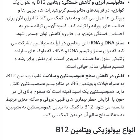
متابولیسم انرژی و کاهش خستگی:
ویتامین B12 به عنوان یک
کوآنزیم در فرآیندهای متابولیسم کربوهیدرات ها، چربی ها و
پروتئین ها عمل می کند و به بدن کمک می کند تا انرژی لازم برای
فعالیت های روزانه را تولید کند. کمبود آن می تواند منجر به
احساس خستگی مزمن، بی حالی و کاهش توان جسمی شود.
سنتز DNA و RNA:
این ویتامین در فرآیند متیلاسیون شرکت می
کند که برای سنتز و ترمیم DNA و RNA، که بلوک های سازنده
ژنتیکی سلول ها هستند، ضروری است. این نقش برای رشد و
تقسیم سلولی سالم حیاتی است.
نقش در کاهش سطح هموسیستئین و سلامت قلب:
ویتامین B12،
به همراه فولات و ویتامین B6، در متابولیسم هموسیستئین نقش
دارد. هموسیستئین یک اسید آمینه است که سطوح بالای آن در
خون با افزایش خطر بیماری های قلبی-عروقی و سکته مغزی مرتبط
دانسته می شود. B12 با کمک به تبدیل هموسیستئین به متیونین،
به حفظ سطح سالم آن در بدن کمک می کند.
انواع بیولوژیکی ویتامین B12