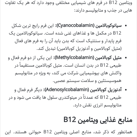
ویتامین B12 در فرم های شیمیایی مختلفی وجود دارد که هر یک تفاوت
هایی در جذب و متابولیسم دارند:
سیانوکوبالامین (Cyanocobalamin):
این فرم رایج ترین شکل
B12 در مکمل ها و غذاهای غنی شده است. سیانوکوبالامین یک
فرم پایدار و سنتتیک است که بدن باید آن را به فرم های فعال
(متیل کوبالامین و آدنوزیل کوبالامین) تبدیل کند.
متیل کوبالامین (Methylcobalamin):
این یکی از دو فرم فعال و
طبیعی B12 در بدن انسان است. متیل کوبالامین مستقیماً در
واکنش های بیوشیمیایی شرکت می کند، به ویژه در متابولیسم
هموسیستئین و سلامت سیستم عصبی.
آدنوزیل کوبالامین (Adenosylcobalamin):
دیگر فرم فعال و
طبیعی B12 که عمدتاً در میتوکندری سلول ها یافت می شود و در
متابولیسم انرژی نقش دارد.
منابع غذایی ویتامین B12
همانطور که ذکر شد، منابع اصلی ویتامین B12 حیوانی هستند. این