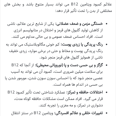
علائم کمبود ویتامین B12 می تواند بسیار متنوع باشد و بخش های
مختلفی از بدن را تحت تأثیر قرار دهد:
خستگی مزمن و ضعف عضلانی:
یکی از شایع ترین علائم، ناشی
از کاهش تولید گلبول های قرمز و اختلال در متابولیسم انرژی
است. افراد احساس ضعف عمومی و بی حالی مداوم می کنند.
رنگ پریدگی یا زردی پوست:
کم خونی مگالوبلاستیک می تواند به
رنگ پریدگی پوست و مخاط و حتی در برخی موارد، زردی خفیف
ناشی از همولیز گلبول های قرمز منجر شود.
گزگز و بی حسی دست و پا (نوروپاتی محیطی):
از آنجا که B12
برای سلامت میلین ضروری است، کمبود آن می تواند به آسیب
عصبی منجر شود که با احساس سوزن سوزن شدن، مورمور شدن یا
بی حسی در اندام ها همراه است.
اختلالات حافظه و تمرکز:
عملکرد شناختی تحت تأثیر کمبود B12
قرار می گیرد. افراد ممکن است مشکلات حافظه کوتاه مدت،
دشواری در تمرکز، و مه مغزی را تجربه کنند.
تغییرات خلقی و علائم افسردگی:
ویتامین B12 در سنتز انتقال