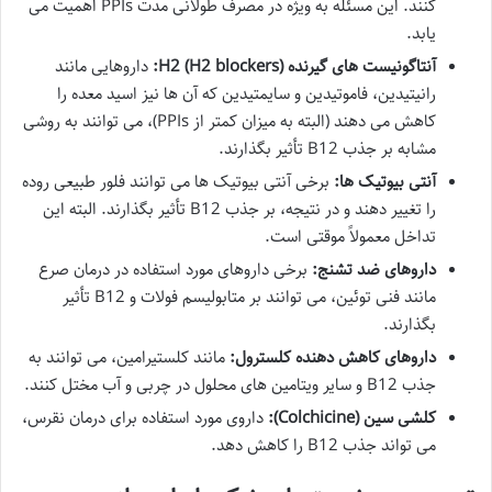
کنند. این مسئله به ویژه در مصرف طولانی مدت PPIs اهمیت می
یابد.
آنتاگونیست های گیرنده H2 (H2 blockers):
داروهایی مانند
رانیتیدین، فاموتیدین و سایمتیدین که آن ها نیز اسید معده را
کاهش می دهند (البته به میزان کمتر از PPIs)، می توانند به روشی
مشابه بر جذب B12 تأثیر بگذارند.
آنتی بیوتیک ها:
برخی آنتی بیوتیک ها می توانند فلور طبیعی روده
را تغییر دهند و در نتیجه، بر جذب B12 تأثیر بگذارند. البته این
تداخل معمولاً موقتی است.
داروهای ضد تشنج:
برخی داروهای مورد استفاده در درمان صرع
مانند فنی توئین، می توانند بر متابولیسم فولات و B12 تأثیر
بگذارند.
داروهای کاهش دهنده کلسترول:
مانند کلستیرامین، می توانند به
جذب B12 و سایر ویتامین های محلول در چربی و آب مختل کنند.
کلشی سین (Colchicine):
داروی مورد استفاده برای درمان نقرس،
می تواند جذب B12 را کاهش دهد.