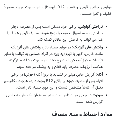
عوارض جانبی قرص ویتامین B12 آپوویتال، در صورت بروز، معمولاً
خفیف و گذرا هستند:
ناراحتی گوارشی:
برخی افراد ممکن است پس از مصرف، دچار
ناراحتی معده، اسهال خفیف یا تهوع شوند. مصرف قرص همراه با
غذا می تواند به کاهش این علائم کمک کند.
واکنش های آلرژیک:
در موارد بسیار نادر، واکنش های آلرژیک
مانند خارش، کهیر یا تورم (به ویژه در افراد حساس به کبالت یا سایر
ترکیبات مکمل) ممکن است رخ دهد. در صورت مشاهده هرگونه
علامت آلرژیک، مصرف باید قطع و به پزشک مراجعه شود.
آکنه:
گزارش هایی مبنی بر تشدید یا بروز آکنه (جوش) در برخی
افراد پس از مصرف دوزهای بالای B12 وجود دارد، هرچند مکانیسم
دقیق آن کاملاً مشخص نیست و این مورد بسیار نادر است.
سردرد:
در برخی موارد نادر، سردرد نیز به عنوان یک عارضه جانبی
گزارش شده است.
موارد احتیاط و منع مصرف