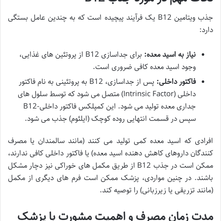
جذب ویتامین B12 یک فرآیند پیچیده است که به چندین عامل بستگی
دارد:
نیاز به اسید معده:
برای جداسازی B12 از پروتئین های غذایی،
وجود اسید معده کافی ضروری است.
فاکتور داخلی:
پس از جداسازی، B12 به پروتئینی به نام فاکتور
داخلی (Intrinsic Factor) متصل می شود که توسط سلول های
جداری معده تولید می شود. این کمپلکس فاکتور داخلی-B12
سپس در قسمت انتهایی روده کوچک (ایلئوم) جذب می شود.
افرادی که اسید معده کمی تولید می کنند (مانند سالمندان یا مصرف
کنندگان داروهای کاهش دهنده اسید معده) یا فاکتور داخلی کافی ندارند،
ممکن است در جذب B12 از طریق مکمل های خوراکی نیز دچار مشکل
باشند. در چنین مواردی، پزشک ممکن است فرم های دیگری از مکمل
(مانند تزریقی یا زیرزبانی) را توصیه کند.
مدت زمان مصرف و اهمیت مشورت با پزشک