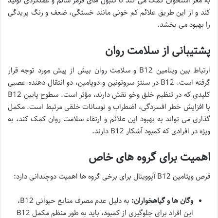
به مغز استخوان کمک می کند تا گلبول های قرمز سالم و عملکردی تولید
کند و از این طریق علائم کم خونی مانند خستگی، ضعف و رنگ پریدگی
را بهبود می بخشد.
پشتیبانی از سلامت روان
ارتباط بین ویتامین B12 و سلامت روان بیش از پیش مورد توجه قرار
گرفته است. B12 در سنتز سروتونین و دوپامین، دو انتقال دهنده عصبی
کلیدی که در تنظیم خلق وخو نقش دارند، مؤثر است. سطوح پایین B12
با افزایش خطر افسردگی، اضطراب و نوسانات خلقی مرتبط است. مکمل
گذاری می تواند به بهبود این علائم و ارتقاء سلامت روان کمک کند، به
ویژه در افرادی که کمبود آشکار B12 دارند.
اهمیت برای گروه های خاص
قرص ویتامین B12 آپوویتال برای برخی گروه ها اهمیت دوچندانی دارد:
وگان ها و گیاهخواران:
به دلیل عدم مصرف منابع حیوانی B12،
این افراد برای جلوگیری از کمبود، باید به طور منظم مکمل B12