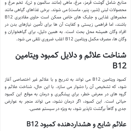
منابع شامل گوشت قرمز، مرغ، ماهی (مانند سالمون و تن)، تخم مرغ و
محصولات لبنی (شیر، پنیر، ماست) می شوند. برخی غذاهای گیاهی مانند
مخمرهای غذایی و جلبک های خاص ممکن است حاوی مقادیری B12
باشند، اما فراهمی زیستی و کفایت آن ها برای تأمین نیازهای بدن در
افراد وگان همیشه محل بحث است. به همین دلیل، برای گیاهخواران و
وگان ها، مصرف مکمل ویتامین B12 اغلب ضروری تلقی می شود.
شناخت علائم و دلایل کمبود ویتامین
B12
کمبود ویتامین B12 می تواند به تدریج و با علائم غیر اختصاصی آغاز
شود، که تشخیص آن را دشوار می سازد. با این حال، شناخت علائم و
گروه های در معرض خطر، برای پیشگیری و درمان به موقع این کمبود
حیاتی است. این کمبود، اگر درمان نشود، می تواند منجر به عوارض
جدی و گاهاً برگشت ناپذیر شود، به ویژه در سیستم عصبی.
علائم شایع و هشداردهنده کمبود B12