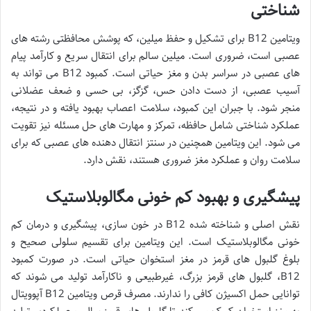
شناختی
ویتامین B12 برای تشکیل و حفظ میلین، که پوشش محافظتی رشته های
عصبی است، ضروری است. میلین سالم برای انتقال سریع و کارآمد پیام
های عصبی در سراسر بدن و مغز حیاتی است. کمبود B12 می تواند به
آسیب عصبی، از دست دادن حس، گزگز، بی حسی و ضعف عضلانی
منجر شود. با جبران این کمبود، سلامت اعصاب بهبود یافته و در نتیجه،
عملکرد شناختی شامل حافظه، تمرکز و مهارت های حل مسئله نیز تقویت
می شود. این ویتامین همچنین در سنتز انتقال دهنده های عصبی که برای
سلامت روان و عملکرد مغز ضروری هستند، نقش دارد.
پیشگیری و بهبود کم خونی مگالوبلاستیک
نقش اصلی و شناخته شده B12 در خون سازی، پیشگیری و درمان کم
خونی مگالوبلاستیک است. این ویتامین برای تقسیم سلولی صحیح و
بلوغ گلبول های قرمز در مغز استخوان حیاتی است. در صورت کمبود
B12، گلبول های قرمز بزرگ، غیرطبیعی و ناکارآمد تولید می شوند که
توانایی حمل اکسیژن کافی را ندارند. مصرف قرص ویتامین B12 آپوویتال