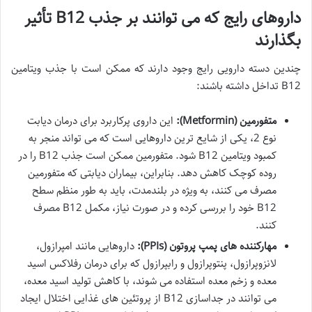
داروهای رایج که می توانند بر جذب B12 تأثیر
بگذارند
چندین دسته دارویی رایج وجود دارند که ممکن است با جذب ویتامین
B12 تداخل داشته باشند:
متفورمین (Metformin):
این داروی پرکاربرد برای درمان دیابت
نوع 2، یکی از شایع ترین داروهایی است که می تواند منجر به
کمبود ویتامین B12 شود. متفورمین ممکن است جذب B12 را در
روده کوچک کاهش دهد. بنابراین، بیماران دیابتی که متفورمین
مصرف می کنند، به ویژه در بلندمدت، باید به طور منظم سطح
B12 خود را بررسی کرده و در صورت نیاز، مکمل B12 مصرف
کنند.
مهارکننده های پمپ پروتون (PPIs):
داروهایی مانند امپرازول،
لانزوپرازول، پنتوپرازول و رابپرازول که برای درمان رفلاکس اسید
معده و زخم معده استفاده می شوند، با کاهش تولید اسید معده،
می توانند در جداسازی B12 از پروتئین های غذایی اختلال ایجاد