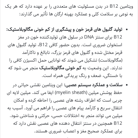
ویتامین B12 در بدن مسئولیت های متعددی را بر عهده دارد که هر یک
به نوعی بر سلامت کلی و عملکرد بهینه ارگان ها تأثیر می گذارند:
تولید گلبول های قرمز خون و پیشگیری از کم خونی مگالوبلاستیک:
B12 برای سنتز DNA در سلول های تولیدکننده خون در مغز
استخوان ضروری است. بدون حضور کافی B12، تولید گلبول های
قرمز مختل شده و گلبول های قرمز بزرگ، نابالغ و ناکارآمد
(مگالوبلاست) تشکیل می شوند که توانایی حمل اکسیژن کافی را
ندارند. این وضعیت به
کم خونی مگالوبلاستیک
منجر می شود که
با خستگی، ضعف و رنگ پریدگی همراه است.
سلامت و عملکرد سیستم عصبی:
این ویتامین نقشی حیاتی در
حفظ پوشش میلین (myelin sheath) ایفا می کند. میلین لایه ای
چربی است که اطراف رشته های عصبی را احاطه کرده و امکان
انتقال سریع و کارآمد پیام های عصبی را فراهم می آورد. آسیب به
میلین می تواند منجر به اختلالات حسی، حرکتی و شناختی شود.
B12 همچنین در سنتز انتقال دهنده های عصبی نقش دارد که
برای عملکرد صحیح مغز و اعصاب ضروری هستند.