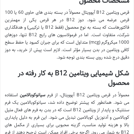
مشخصات محصول
قرص ویتامین B12 آپوویتال معمولاً در بسته بندی های حاوی 60 یا 100
قرص عرضه می شود. دوز B12 در هر قرص یکی از مهمترین
فاکتورهاست که بسته به نوع محصول (فقط B12 یا ترکیبی) و هدفگذاری
شرکت، متفاوت است. اما در فرمولاسیون های رایج B12 تنها، دوزهای
1000 میکروگرم (mcg) متداول است که برای جبران کمبود یا حفظ سطح
کافی ویتامین در بدن بسیار مؤثر است. لازم است پیش از خرید، به دوز
دقیق درج شده روی بسته بندی توجه شود.
شکل شیمیایی ویتامین B12 به کار رفته در
محصول
معمولاً در قرص ویتامین B12 آپوویتال، از فرم
سیانوکوبالامین
استفاده
می شود. همانطور که پیشتر توضیح داده شد، سیانوکوبالامین یک فرم
سنتتیک و پایدار از ویتامین B12 است که در بدن به فرم های فعال متیل
کوبالامین و آدنوزیل کوبالامین تبدیل می شود. این فرم به دلیل پایداری
بالا و هزینه تولید مناسب، گزینه محبوبی برای بسیاری از مکمل های
B12 به شمار می رود. اگرچه برخی افراد ممکن است ترجیح دهند از فرم