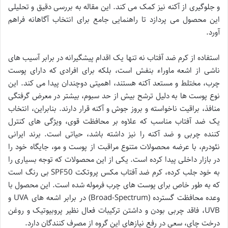
و جلوگیری از آکنه نیز کمک می کند. این مقاله به بررسی دقیق و تحلیلی
این محصول می پردازد تا راهنمایی جامع برای انتخاب آگاهانه فراهم
آورد.
استفاده از کرم ضد آفتاب نه تنها یک اقدام پیشگیرانه در برابر آسیب های
ناشی از اشعه ماوراء بنفش است، بلکه برای افرادی که دارای پوست
چرب، مختلط و مستعد آکنه هستند، اهمیتی دوچندان پیدا می کند. این
نوع پوست ها به دلیل ترشح بیش از حد سبوم، بیشتر در معرض گرفتگی
منافذ، براقیت ناخواسته و بروز جوش و آکنه قرار دارند. بنابراین، انتخاب
یک ضد آفتاب مناسب که علاوه بر محافظت قوی، ویژگی های کنترل
کننده چربی و ضد آکنه را نیز داشته باشد، حیاتی است. برند ایرانی
نئودرم، با عرضه محصولات متنوع مراقبت از پوست و مو، جایگاه خود را
در بازار داخلی پیدا کرده است. یکی از این محصولات که توجه بسیاری را
به خود جلب کرده، کرم ضد آفتاب مکس پروتکت SPF50 بی رنگ است
که به طور خاص برای پوست های چرب فرموله شده است. این محصول با
وعده محافظت گسترده (Broad-Spectrum) در برابر اشعه های UVA و
UVB، فاقد چربی بودن و داشتن ترکیبات فعال نظیر پروبیوتیک و روغن
درخت چای، سعی در رفع نیازهای این گروه از مصرف کنندگان دارد.