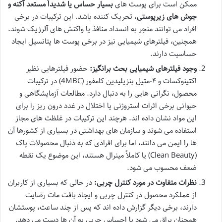
ممکن است برای پوست های
بسیار حساس یا شدیداً مستعد آکنه و
جوش های زیرپوستی
، تحریک کننده باشد. این ترکیبات در برخی
افراد می توانند منجر به انسداد منافذ یا واکنش های آلرژیک شوند.
همچنین، فیلترهای شیمیایی نیز در برخی پوست ها پتانسیل ایجاد
حساسیت دارند.
وجود فیلترهای شیمیایی بحث برانگیز:
حضور فیلترهایی نظیر
اکتینوکسات و ۴-متیل بنزیلیدین کامفور (4MBC) در ترکیبات
محصول، نگرانی هایی را به دنبال دارد. مطالعات آزمایشگاهی و
حیوانی برخی اثرات استروژنی یا اختلال در غدد درون ریز را برای
این مواد نشان داده اند. هرچند این ترکیبات در غلظت های مجاز
استفاده می شوند و سازمان های بهداشتی در بسیاری از کشورها آن
ها را ایمن می دانند، اما برای افرادی که به دنبال محصولات پاک
(Clean Beauty) یا کاملاً مینرال هستند، این موضوع یک نقطه
ضعف محسوب می شود.
نظرات متفاوت در مورد کنترل چربی:
در حالی که بسیاری از کاربران
از عملکرد محصول در کنترل چربی و ایجاد بافت مات رضایت
دارند، برخی دیگر گزارش داده اند که پس از چند ساعت، پوستشان
همچنان براق می شود یا احساس چربی به آن ها دست می دهد.