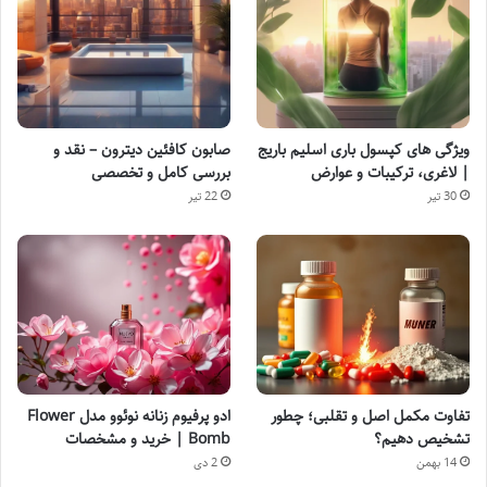
ویژگی های کپسول باری اسلیم باریج
صابون کافئین دیترون – نقد و
| لاغری، ترکیبات و عوارض
بررسی کامل و تخصصی
30 تیر
22 تیر
تفاوت مکمل اصل و تقلبی؛ چطور
ادو پرفیوم زنانه نوئوو مدل Flower
تشخیص دهیم؟
Bomb | خرید و مشخصات
14 بهمن
2 دی