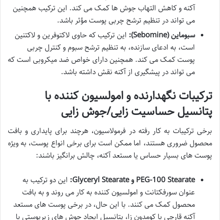
آکنه و کاهش التهاب جوش ها کمک می کند. این ترکیب همچنین
می تواند در تنظیم ترشح چربی پوست مؤثر باشد.
سبوماین (Sebomine):
این ترکیب که حاوی لاکتوفرین و لاکتنین
است، به ادعای سازنده، به تنظیم ترشح سبوم و کنترل چربی
پوست کمک می کند. همچنین دارای خواص ضد میکروبی است که
می تواند در پیشگیری از آکنه نقش داشته باشد.
ترکیبات نگهدارنده و امولسیون کننده با
پتانسیل حساسیت زایی/جوش زایی
برخی ترکیبات به کار رفته در فرمولاسیون، هرچند برای پایداری و بافت
محصول ضروری هستند، اما ممکن است برای برخی انواع پوست، به ویژه
پوست های بسیار حساس یا مستعد آکنه، چالش برانگیز باشند:
PEG-100 Stearate و Glyceryl Stearate:
این دو ترکیب به
عنوان سورفکتانت و امولسیون کننده به کار می روند و به بافت
محصول کمک می کنند. با این حال، در برخی پوست های مستعد
آکنه قارچی یا کومدون زا، پتانسیل ایجاد جوش های زیرپوستی یا