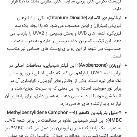
فهرست نگرانی های برخی سازمان های نظارتی مانند EWG قرار
دارد.
تیتانیوم دی اکساید (Titanium Dioxide):
یکی از فیلترهای
فیزیکی (مینرال) و ایمن محسوب می شود که با ایجاد یک سد
فیزیکی، اشعه های UVB و بخش وسیعی از UVA2 را بازتاب می
دهد. این ترکیب کمترین جذب پوستی را دارد و به ندرت باعث
حساسیت می شود، از این رو برای پوست های حساس نیز مناسب
است.
آووبنزن (Avobenzone):
این فیلتر شیمیایی، محافظت اصلی در
برابر اشعه UVA1 را فراهم می کند که عامل اصلی پیری پوست و
لک های تیره است. یکی از چالش های آووبنزن، ناپایداری آن در
برابر نور خورشید است؛ به این معنی که به سرعت تجزیه شده و
اثربخشی خود را از دست می دهد. به همین دلیل، برای پایداری آن
نیاز به پایدارکننده های خاصی دارد.
۴-متیل بنزیلیدین کامفور (4-Methylbenzylidene Camphor –
4MBC):
این فیلتر شیمیایی علاوه بر محافظت در برابر اشعه UVB،
به عنوان یک پایدارکننده برای آووبنزن نیز عمل می کند. ۴MBC نیز
همانند اکتینوکسات، در مطالعات حیوانی پتانسیل اثرات هورمونی