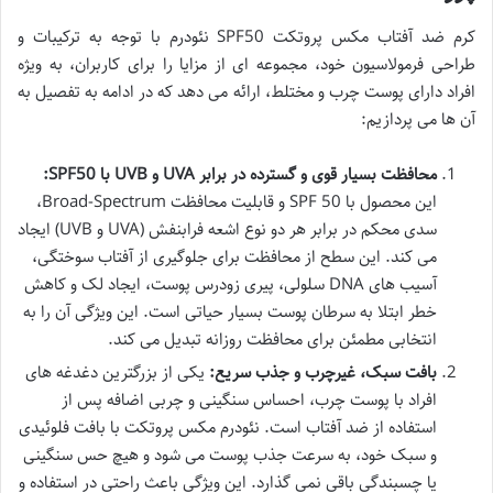
کرم ضد آفتاب مکس پروتکت SPF50 نئودرم با توجه به ترکیبات و
طراحی فرمولاسیون خود، مجموعه ای از مزایا را برای کاربران، به ویژه
افراد دارای پوست چرب و مختلط، ارائه می دهد که در ادامه به تفصیل به
آن ها می پردازیم:
محافظت بسیار قوی و گسترده در برابر UVA و UVB با SPF50:
این محصول با SPF 50 و قابلیت محافظت Broad-Spectrum،
سدی محکم در برابر هر دو نوع اشعه فرابنفش (UVA و UVB) ایجاد
می کند. این سطح از محافظت برای جلوگیری از آفتاب سوختگی،
آسیب های DNA سلولی، پیری زودرس پوست، ایجاد لک و کاهش
خطر ابتلا به سرطان پوست بسیار حیاتی است. این ویژگی آن را به
انتخابی مطمئن برای محافظت روزانه تبدیل می کند.
بافت سبک، غیرچرب و جذب سریع:
یکی از بزرگترین دغدغه های
افراد با پوست چرب، احساس سنگینی و چربی اضافه پس از
استفاده از ضد آفتاب است. نئودرم مکس پروتکت با بافت فلوئیدی
و سبک خود، به سرعت جذب پوست می شود و هیچ حس سنگینی
یا چسبندگی باقی نمی گذارد. این ویژگی باعث راحتی در استفاده و