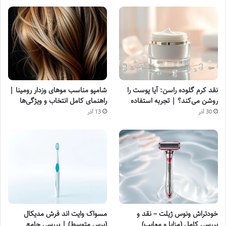
نقد کرم گلوده راسن: آیا پوست را
شامپو مناسب موهای وزدار رومینا |
روشن می‌کند؟ | تجربه استفاده
راهنمای کامل انتخاب و ویژگی‌ها
30 آذر
13 آذر
خودتراش ونوس ژیلت – نقد و
مسواک وایت اند فرش مدیکال
بررسی کامل (مزایا و معایب)
(برس متوسط) | بررسی جامع