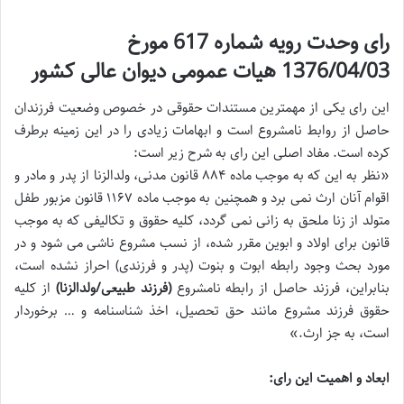
رای وحدت رویه شماره 617 مورخ
1376/04/03 هیات عمومی دیوان عالی کشور
این رای یکی از مهمترین مستندات حقوقی در خصوص وضعیت فرزندان
حاصل از روابط نامشروع است و ابهامات زیادی را در این زمینه برطرف
کرده است. مفاد اصلی این رای به شرح زیر است:
«نظر به این که به موجب ماده ۸۸۴ قانون مدنی، ولدالزنا از پدر و مادر و
اقوام آنان ارث نمی برد و همچنین به موجب ماده ۱۱۶۷ قانون مزبور طفل
متولد از زنا ملحق به زانی نمی گردد، کلیه حقوق و تکالیفی که به موجب
قانون برای اولاد و ابوین مقرر شده، از نسب مشروع ناشی می شود و در
مورد بحث وجود رابطه ابوت و بنوت (پدر و فرزندی) احراز نشده است،
بنابراین، فرزند حاصل از رابطه نامشروع
(فرزند طبیعی/ولدالزنا)
از کلیه
حقوق فرزند مشروع مانند حق تحصیل، اخذ شناسنامه و … برخوردار
است، به جز ارث.»
ابعاد و اهمیت این رای: