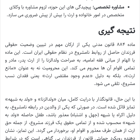
مشاوره تخصصی:
پیچیدگی های این حوزه، لزوم مشاوره با وکلای
متخصص در امور خانواده و ارث را بیش از پیش ضروری می سازد.
نتیجه گیری
ماده ۸۸۴ قانون مدنی یکی از ارکان مهم در تبیین وضعیت حقوقی
فرزندان حاصل از روابط نامشروع در نظام حقوقی ایران است. این ماده
با الهام از مبانی فقه امامیه، به صراحت ولدالزنا را از ارث پدر، مادر و
تمامی اقوام آن ها محروم می کند. این محرومیت نه به عنوان «مانع
ارث»، بلکه به دلیل «عدم وجود مقتضی ارث» یعنی فقدان نسب
مشروع، تلقی می شود.
با این حال، قانونگذار با درایت کامل، میان «ولدالزنا» و «ولد به شبهه»
تمایز قائل شده است. در صورتی که یکی از والدین در رابطه نامشروع، به
دلیل اکراه یا شبهه (جهل و اشتباه) معذور باشد، طفل حاصله «ولد به
شبهه» محسوب شده و از تمامی حقوق یک فرزند مشروع، از جمله حق
ارث از همان طرف معذور و اقوام او، برخوردار می گردد. این تمایز، نشان
دهنده رویکرد حمایتی قانون از فرزندان بی گناهی است که در شرایط