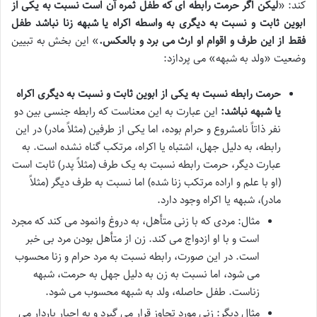
کند: «
لیکن اگر حرمت رابطه ای که طفل ثمره آن است نسبت به یکی از
ابوین ثابت و نسبت به دیگری به واسطه اکراه یا شبهه زنا نباشد طفل
فقط از این طرف و اقوام او ارث می برد و بالعکس.
» این بخش به تبیین
وضعیت «ولد به شبهه» می پردازد:
حرمت رابطه نسبت به یکی از ابوین ثابت و نسبت به دیگری اکراه
یا شبهه نباشد:
این عبارت به این معناست که رابطه جنسی بین دو
نفر ذاتاً نامشروع و حرام بوده، اما یکی از طرفین (مثلاً مادر) در این
رابطه، به دلیل جهل، اشتباه یا اکراه، مرتکب گناه نشده است. به
عبارت دیگر، حرمت رابطه نسبت به یک طرف (مثلاً پدر) ثابت است
(او با علم و اراده مرتکب زنا شده) اما نسبت به طرف دیگر (مثلاً
مادر)، شبهه یا اکراه وجود دارد.
مثال: مردی که با زنی متأهل، به دروغ وانمود می کند که مجرد
است و با او ازدواج می کند. زن از متأهل بودن مرد بی خبر
است. در این صورت، رابطه نسبت به مرد حرام و زنا محسوب
می شود، اما نسبت به زن به دلیل جهل به حرمت، شبهه
زناست. طفل حاصله، ولد به شبهه محسوب می شود.
مثال دیگر: زنی مورد تجاوز قرار می گیرد و به اجبار باردار می