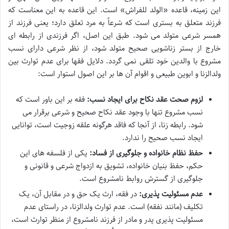
این زمینه، قاعده «الولد للفراش» است. این قاعده به این معناست که
فرزند متعلق به بستری است که شرعاً به مرد تعلق دارد؛ یعنی فرزند از
همسر شرعی متولد می شود. طبق این اصل، اگر فرزندی از رابطه ای
خارج از بستر زناشویی صحیح متولد شود، از نظر شرعی دارای نسب
مشروع با والدین خود تلقی نمی گردد. دلایل فقها برای عدم توارث بین
ولدالزنا و ابوین طبیعی و اقوام آن ها بر این اصول استوار است:
لزوم صحت عقد نکاح برای ایجاد نسب:
فقه بر این باور است که
نسب مشروع تنها با وجود عقد نکاح صحیح و شرعی برقرار می
شود. رابطه زنا، از آنجا که فاقد هرگونه علقه زوجیت است، توانایی
ایجاد نسب صحیح را ندارد.
حفظ نظام خانواده و جلوگیری از فساد:
یکی از فلسفه های این
حکم، حفظ بنیان خانواده، تشویق به ازدواج شرعی و قانونی و
جلوگیری از گسترش روابط نامشروع است.
عدم مسئولیت پذیری:
در فقه، ارث یک حق و در مقابل آن، یک
تکلیف (مانند نفقه) است. عدم توارث ولدالزنا، در راستای عدم
مسئولیت پذیری پدر و مادر از فرزند نامشروع از منظر توارث است،