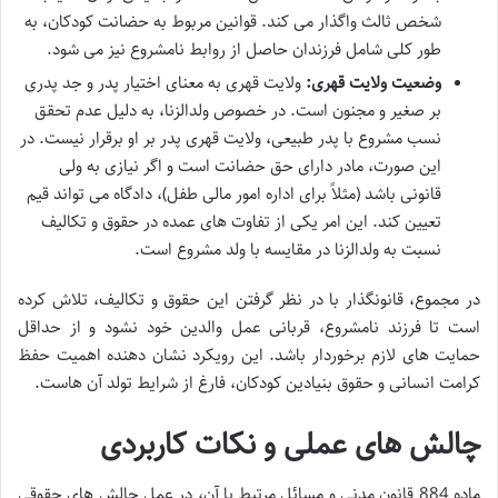
شخص ثالث واگذار می کند. قوانین مربوط به حضانت کودکان، به
طور کلی شامل فرزندان حاصل از روابط نامشروع نیز می شود.
وضعیت ولایت قهری:
ولایت قهری به معنای اختیار پدر و جد پدری
بر صغیر و مجنون است. در خصوص ولدالزنا، به دلیل عدم تحقق
نسب مشروع با پدر طبیعی، ولایت قهری پدر بر او برقرار نیست. در
این صورت، مادر دارای حق حضانت است و اگر نیازی به ولی
قانونی باشد (مثلاً برای اداره امور مالی طفل)، دادگاه می تواند قیم
تعیین کند. این امر یکی از تفاوت های عمده در حقوق و تکالیف
نسبت به ولدالزنا در مقایسه با ولد مشروع است.
در مجموع، قانونگذار با در نظر گرفتن این حقوق و تکالیف، تلاش کرده
است تا فرزند نامشروع، قربانی عمل والدین خود نشود و از حداقل
حمایت های لازم برخوردار باشد. این رویکرد نشان دهنده اهمیت حفظ
کرامت انسانی و حقوق بنیادین کودکان، فارغ از شرایط تولد آن هاست.
چالش های عملی و نکات کاربردی
ماده 884 قانون مدنی و مسائل مرتبط با آن، در عمل چالش های حقوقی