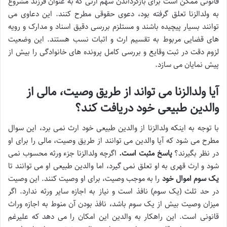
قانونی ممکن است برای بازگرداندن سهم ارثی که به عنوان فرزند مشروع
به ولدالزنا تعلق گرفته بود، دعوی حقوقی مطرح کنند. این دعاوی می
توانند بسیار پیچیده باشند و مستلزم بررسی دقیق اسناد و مدارک و رویه
های قضایی مربوط به تقسیم ارث و اثبات نسب هستند. این وضعیت
لزوم دقت در ثبت وقایع و بررسی کامل پرونده های خانوادگی را بیش از
پیش نمایان می سازد.
آیا ولدالزنا می تواند از طریق وصیت، مالی از
والدین طبیعی خود دریافت کند؟
با توجه به اینکه ولدالزنا از والدین طبیعی خود ارث نمی برد، این سوال
مطرح می شود که آیا والدین می توانند از طریق وصیت، مالی را برای او
در نظر بگیرند؟
پاسخ مثبت است.
اگرچه ولدالزنا جزء ورثه محسوب نمی
شود و ارث قهری به او تعلق نمی گیرد، اما والدین طبیعی او می توانند تا
یک سوم اموال خود
را به موجب وصیت، برای او وصیت کنند. این وصیت
در حد ثلث (یک سوم) نافذ است و نیاز به اجازه سایر ورثه ندارد. اگر
میزان وصیت بیش از یک سوم باشد، نافذ بودن آن منوط به اجازه وراث
قانونی است. این راهکار به والدین این امکان را می دهد که علیرغم