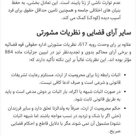
عدم توارث ناشی از زنا پایبند است. این تعادل بخشی، به حفظ
بنیان های اخلاقی جامعه و همچنین تامین حداقل حقوق برای فرد
آسیب دیده (کودک) کمک می کند.
سایر آرای قضایی و نظریات مشورتی
علاوه بر رای وحدت رویه 617، نظریات مشورتی اداره حقوقی قوه قضائیه
و برخی آرای محاکم بدوی و تجدیدنظر نیز در تبیین جزئیات ماده 884
مؤثر بوده اند. این نظریات غالباً بر این نکته تأکید دارند که:
اثبات رابطه زنا برای محرومیت از ارث، مستلزم رعایت تشریفات
قانونی و شرعی است و صرف ادعا کافی نیست.
در صورت اثبات شبهه یا اکراه، بار اثبات بر دوش مدعی است و باید
به طریق قانونی ثابت شود.
حکم محرومیت از ارث، صرفاً به ولدالزنا تعلق دارد و سایر فرزندان
(حتی اگر با شک و تردید در نسب مواجه باشند اما شبهه اثبات
نشود) مشمول آن نمی شوند مگر با دلایل قاطع و احکام قضایی
صریح.