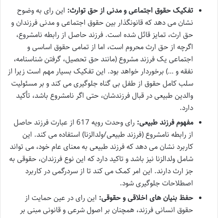
تفکیک حقوق اجتماعی و مدنی از حق توارث:
این رای به وضوح
نشان می دهد که قانونگذار بین حقوق اجتماعی و مدنی فرزندان و
حق ارث، تمایز قائل شده است. فرزند حاصل از رابطه نامشروع،
اگرچه از حق ارث محروم است، اما از تمامی حقوق اساسی و
اجتماعی یک فرزند مشروع (مانند حق تحصیل، گرفتن شناسنامه،
نفقه و …) برخوردار خواهد بود. این تفکیک بسیار مهم است زیرا از
سلب کامل حقوق از طفل بی گناه جلوگیری می کند و بر مسئولیت
والدین طبیعی در قبال فرزندشان، حتی اگر نامشروع باشد، تأکید
دارد.
مفهوم فرزند طبیعی:
رای وحدت رویه 617 از عبارت فرزند حاصل
از رابطه نامشروع (فرزند طبیعی/ولدالزنا) استفاده می کند. این
کاربرد نشان می دهد که فرزند طبیعی به معنای عام خود، می تواند
شامل ولدالزنا نیز باشد و تاکید دارد که این نوع فرزندان، حقوقی به
جز ارث دارند. این امر کمک می کند تا از سردرگمی در کاربرد
اصطلاحات جلوگیری شود.
حفظ بنیان های اخلاقی و حقوقی:
این رای در عین حمایت از
حقوق انسانی فرزند، همچنان بر اصول شرعی و قانونی مبنی بر