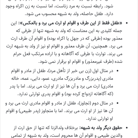
شود. رابطه نسبت به مرد زناست، اما نسبت به زن اکراه وجود
دارد. طفل حاصله، ولد به شبهه محسوب می شود.
«طفل فقط از این طرف و اقوام او ارث می برد و بالعکس»:
این
جمله کلیدی به این معناست که ولد به شبهه تنها از طرفی که
معذور بوده (طرفی که در جهل یا اکراه بوده) و اقوام آن طرف ارث
می برد. همچنین، آن طرف معذور و اقوام او نیز از ولد به شبهه ارث
می برند. توارث با طرفی که آگاهانه و با اراده مرتکب فعل حرام
شده (طرف غیرمعذور) و اقوام او برقرار نمی شود.
در مثال اول (زن بی خبر از تأهل مرد)، طفل از مادر و اقوام
مادری (پدربزرگ و مادربزرگ مادری، عمو، دایی، عمه، خاله
مادری) ارث می برد و آن ها نیز از او ارث می برند. اما با پدر
(که آگاهانه ازدواج کرده بود) و اقوام پدری توارثی ندارد.
در مثال دوم (تجاوز)، طفل از مادر و اقوام مادری ارث می برد و
آن ها نیز از او ارث می برند. اما با متجاوز (پدر طبیعی) و اقوام
او توارثی ندارد.
حقوق دیگر ولد به شبهه:
برخلاف ولدالزنا که تنها از حق ارث از
والدین طبیعی و اقوام آن ها محروم است، ولد به شبهه از تمامی