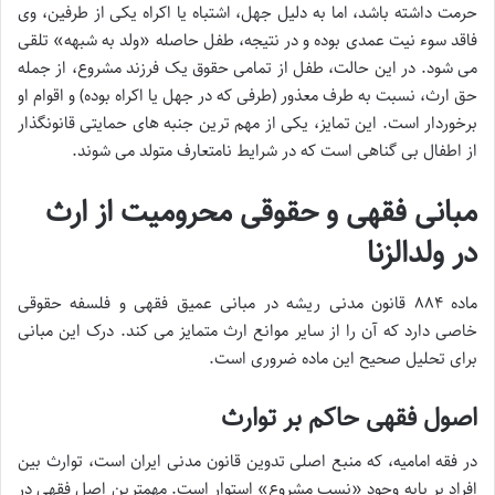
حرمت داشته باشد، اما به دلیل جهل، اشتباه یا اکراه یکی از طرفین، وی
فاقد سوء نیت عمدی بوده و در نتیجه، طفل حاصله «ولد به شبهه» تلقی
می شود. در این حالت، طفل از تمامی حقوق یک فرزند مشروع، از جمله
حق ارث، نسبت به طرف معذور (طرفی که در جهل یا اکراه بوده) و اقوام او
برخوردار است. این تمایز، یکی از مهم ترین جنبه های حمایتی قانونگذار
از اطفال بی گناهی است که در شرایط نامتعارف متولد می شوند.
مبانی فقهی و حقوقی محرومیت از ارث
در ولدالزنا
ماده ۸۸۴ قانون مدنی ریشه در مبانی عمیق فقهی و فلسفه حقوقی
خاصی دارد که آن را از سایر موانع ارث متمایز می کند. درک این مبانی
برای تحلیل صحیح این ماده ضروری است.
اصول فقهی حاکم بر توارث
در فقه امامیه، که منبع اصلی تدوین قانون مدنی ایران است، توارث بین
افراد بر پایه وجود «نسب مشروع» استوار است. مهمترین اصل فقهی در