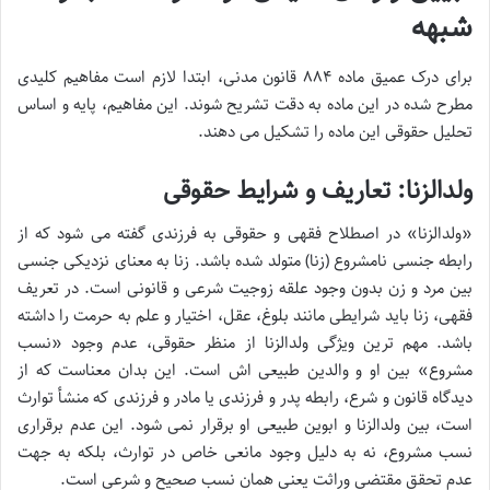
شبهه
برای درک عمیق ماده ۸۸۴ قانون مدنی، ابتدا لازم است مفاهیم کلیدی
مطرح شده در این ماده به دقت تشریح شوند. این مفاهیم، پایه و اساس
تحلیل حقوقی این ماده را تشکیل می دهند.
ولدالزنا: تعاریف و شرایط حقوقی
«ولدالزنا» در اصطلاح فقهی و حقوقی به فرزندی گفته می شود که از
رابطه جنسی نامشروع (زنا) متولد شده باشد. زنا به معنای نزدیکی جنسی
بین مرد و زن بدون وجود علقه زوجیت شرعی و قانونی است. در تعریف
فقهی، زنا باید شرایطی مانند بلوغ، عقل، اختیار و علم به حرمت را داشته
باشد. مهم ترین ویژگی ولدالزنا از منظر حقوقی، عدم وجود «نسب
مشروع» بین او و والدین طبیعی اش است. این بدان معناست که از
دیدگاه قانون و شرع، رابطه پدر و فرزندی یا مادر و فرزندی که منشأ توارث
است، بین ولدالزنا و ابوین طبیعی او برقرار نمی شود. این عدم برقراری
نسب مشروع، نه به دلیل وجود مانعی خاص در توارث، بلکه به جهت
عدم تحقق مقتضی وراثت یعنی همان نسب صحیح و شرعی است.