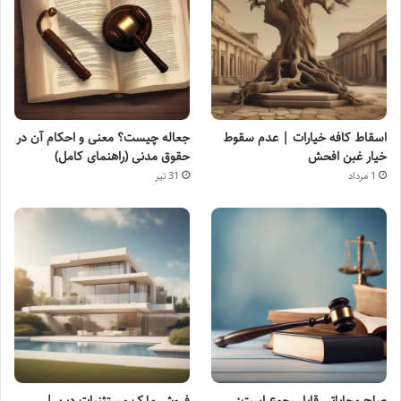
اسقاط کافه خیارات | عدم سقوط
جعاله چیست؟ معنی و احکام آن در
خیار غبن افحش
حقوق مدنی (راهنمای کامل)
1 مرداد
31 تیر
صلح محاباتی قابل رجوع است:
فروش ملک مستثنیات دین |