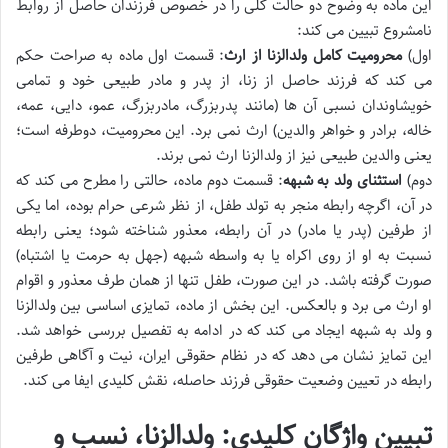
این ماده به وضوح دو حالت کلی را در خصوص فرزندان حاصل از روابط
نامشروع تبیین می کند:
اول)
محرومیت کامل ولدالزنا از ارث
: قسمت اول ماده به صراحت حکم
می کند که فرزند حاصل از زنا، از پدر و مادر طبیعی خود و تمامی
خویشاوندان نسبی آن ها (مانند پدربزرگ، مادربزرگ، عمو، دایی، عمه،
خاله، برادر و خواهر والدین) ارث نمی برد. این محرومیت، دوطرفه است؛
یعنی والدین طبیعی نیز از ولدالزنا ارث نمی برند.
دوم)
استثنای ولد به شبهه
: قسمت دوم ماده، حالتی را مطرح می کند که
در آن، اگرچه رابطه منجر به تولد طفل، از نظر شرعی حرام بوده، اما یکی
از طرفین (پدر یا مادر) در آن رابطه، معذور شناخته شود؛ یعنی رابطه
نسبت به او از روی اکراه یا به واسطه شبهه (جهل به حرمت یا اشتباه)
صورت گرفته باشد. در این صورت، طفل تنها از همان طرف معذور و اقوام
او ارث می برد و بالعکس. این بخش از ماده، تمایزی اساسی بین ولدالزنا
و ولد به شبهه ایجاد می کند که در ادامه به تفصیل بررسی خواهد شد.
این تمایز نشان می دهد که در نظام حقوقی ایران، نیت و آگاهی طرفین
رابطه در تعیین وضعیت حقوقی فرزند حاصله، نقش کلیدی ایفا می کند.
تبیین واژگان کلیدی: ولدالزنا، نسب و