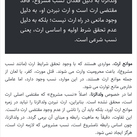
ولدالزنا به دلیل فقدان نسب مشروع، فاقد
مقتضی ارث است و ارث نبردن او، به دلیل
وجود مانعی در راه ارث نیست؛ بلکه به دلیل
عدم تحقق شرط اولیه و اساسی ارث، یعنی
نسب شرعی است.
موانع ارث
، مواردی هستند که با وجود تحقق شرایط ارث (مانند نسب
مشروع)، باعث محرومیت وارث می شوند. قتل مورث، کفر، یا لعان از
جمله موانع ارث هستند. در این موارد، نسب وجود دارد، اما عاملی
خارجی مانع توارث می شود.
اما در خصوص
ولدالزنا
، اصلاً «نسب مشروع» که مقتضی اصلی ارث
است، محقق نشده است. بنابراین، ارث نبردن ولدالزنا را نباید در زمره
موانع ارث آورد، بلکه باید آن را ناشی از عدم وجود مقتضی ارث دانست.
این تفاوت، دقیقاً به ماهیت رابطه و مبنای آن برمی گردد. در ولدالزنا،
چون اساس رابطه نامشروع است، نسب مشروعی که لازمه ارث است،
هرگز ایجاد نمی شود.