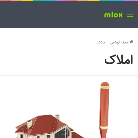
منو
مجله لوکس
~
املاک
املاک