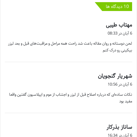
‫10 دیدگاه ها
گ
مهتاب طیبی
ف
6 آبان در 08:33
ت
لحن دوستانه و روان مقاله باعث شد راحت همه مراحل و مراقبت‌های قبل و بعد لیزر
:
بیکینی رو درک کنم
گ
شهریار گنجویان
ف
6 آبان در 10:56
ت
نکات ساده‌ای که درباره اصلاح قبل از لیزر و اجتناب از موم و اپیلاسیون گفتین واقعا
:
مفید بود
گ
ساناز بذرکار
ف
6 آبان در 16:34