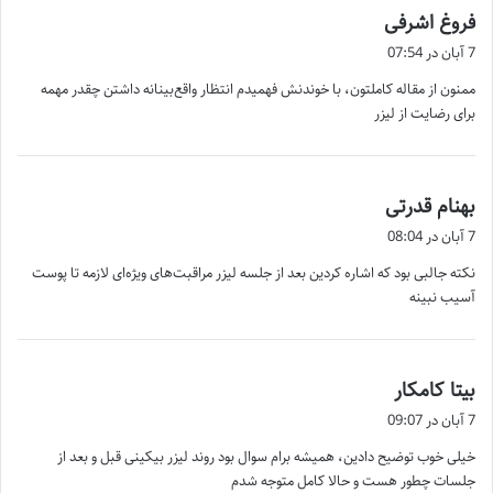
گ
فروغ اشرفی
ف
7 آبان در 07:54
ت
ممنون از مقاله کاملتون، با خوندنش فهمیدم انتظار واقع‌بینانه داشتن چقدر مهمه
:
برای رضایت از لیزر
گ
بهنام قدرتی
ف
7 آبان در 08:04
ت
نکته جالبی بود که اشاره کردین بعد از جلسه لیزر مراقبت‌های ویژه‌ای لازمه تا پوست
:
آسیب نبینه
گ
بیتا کامکار
ف
7 آبان در 09:07
ت
خیلی خوب توضیح دادین، همیشه برام سوال بود روند لیزر بیکینی قبل و بعد از
:
جلسات چطور هست و حالا کامل متوجه شدم