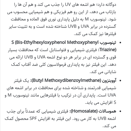
دوگانه دارد؛ هم اشعه های UV را جذب می کند و هم آن ها را
بازتاب می دهد، از این رو هم فیزیکی و هم شیمیایی محسوب می
شود. تینوسورب M به دلیل پایداری نوری فوق العاده و محافظت
گسترده در برابر UVA و UVB شناخته شده است و به تثبیت سایر
فیلترها نیز کمک می کند.
تینوسورب S (Bis-Ethylhexyloxyphenol Methoxyphenyl
Triazine):
فیلتری شیمیایی و فتواستابل است که محافظت بسیار
قوی و گسترده ای در برابر هر دو نوع اشعه UVA و UVB ارائه می
دهد. این فیلتر نیز به پایداری فرمولاسیون کلی ضد آفتاب کمک
شایانی می کند.
آووبنزون (Butyl Methoxydibenzoylmethane):
یک فیلتر
شیمیایی قدرتمند و شناخته شده برای محافظت در برابر اشعه های
UVA است. پایداری آن در ترکیب با فیلترهایی مانند تینوسورب M و
S افزایش می یابد.
هموسالات (Homosalate):
فیلتری شیمیایی که عمدتاً برای جذب
اشعه UVB به کار می رود. این فیلتر به افزایش SPF محصول کمک
می کند.