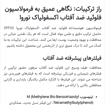
راز ترکیبات: نگاهی عمیق به فرمولاسیون
فلوئید ضد آفتاب اکسفولیاک نوروا
فرمولاسیون هوشمندانه فلوئید ضد آفتاب اکسفولیاک نوروا SPF50
حاصل ترکیب دقیق و علمی مواد فعال است که هر یک نقشی حیاتی در
محافظت و بهبود وضعیت پوست ایفا می کنند. شناخت این ترکیبات به ما
کمک می کند تا درک عمیق تری از اثربخشی این محصول داشته باشیم.
فیلترهای پیشرفته ضد آفتاب
محافظت طیف وسیع این فلوئید ضد آفتاب مرهون حضور ترکیبی از
فیلترهای شیمیایی و فیزیکی پیشرفته است که به فیلترهای هیبریدی نیز
شناخته می شوند. این فیلترها با کارکرد مکمل یکدیگر، پایداری و کارایی
محافظتی بالایی را ارائه می دهند.
تینوسورب M (Methylene Bis-Benzotriazolyl
Tetramethylbutylphenol):
این فیلتر نسل جدید، عملکردی