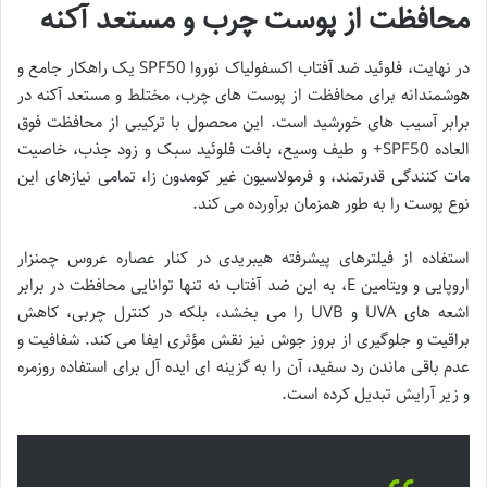
محافظت از پوست چرب و مستعد آکنه
در نهایت، فلوئید ضد آفتاب اکسفولیاک نوروا SPF50 یک راهکار جامع و
هوشمندانه برای محافظت از پوست های چرب، مختلط و مستعد آکنه در
برابر آسیب های خورشید است. این محصول با ترکیبی از محافظت فوق
العاده SPF50+ و طیف وسیع، بافت فلوئید سبک و زود جذب، خاصیت
مات کنندگی قدرتمند، و فرمولاسیون غیر کومدون زا، تمامی نیازهای این
نوع پوست را به طور همزمان برآورده می کند.
استفاده از فیلترهای پیشرفته هیبریدی در کنار عصاره عروس چمنزار
اروپایی و ویتامین E، به این ضد آفتاب نه تنها توانایی محافظت در برابر
اشعه های UVA و UVB را می بخشد، بلکه در کنترل چربی، کاهش
براقیت و جلوگیری از بروز جوش نیز نقش مؤثری ایفا می کند. شفافیت و
عدم باقی ماندن رد سفید، آن را به گزینه ای ایده آل برای استفاده روزمره
و زیر آرایش تبدیل کرده است.