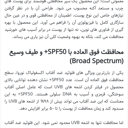
معمولی است؛ این محصول یک سپر محافظتی هوشمند برای پوست های
چرب و مستعد آکنه محسوب می شود. طراحی آن با در نظر گرفتن
نیازهای خاص این نوع پوست، اطمینان از محافظتی قوی و در عین حال
سازگاری کامل با فیزیولوژی آن را فراهم می آورد. این محصول با بهره
گیری از فناوری های نوین، نه تنها از پوست در برابر آسیب های خورشید
محافظت می کند، بلکه به بهبود وضعیت کلی آن نیز یاری می رساند.
محافظت فوق العاده با SPF50+ و طیف وسیع
(Broad Spectrum)
یکی از بارزترین ویژگی های فلوئید ضد آفتاب اکسفولیاک نوروا، سطح
محافظت فوق العاده آن است. عدد SPF50+ نشان دهنده توانایی بالای
محصول در فیلتر کردن اشعه های UVB است که عامل اصلی آفتاب
سوختگی، قرمزی و آسیب به DNA سلولی هستند. SPF50+ به این
معناست که این ضد آفتاب می تواند بیش از ۹۸% از اشعه های UVB را
مسدود کند و زمان محافظت از پوست را تا ۵۰ برابر افزایش دهد.
اما محافظت تنها به اشعه UVB محدود نمی شود. این فلوئید ضد آفتاب