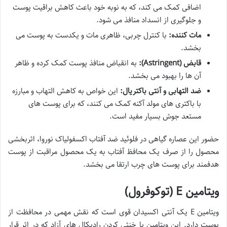
اضافی کمک می کند، که به نوبه خود باعث کاهش براقیت پوست
و جلوگیری از انسداد منافذ می شود.
مات کننده:
با کنترل چربی، ظاهری مات و یکدست به پوست می
بخشد.
قابض (Astringent):
به انقباض منافذ پوست کمک کرده و ظاهر
آن ها را بهبود می بخشد.
ضد التهابی و آنتی باکتریال:
این خواص به کاهش التهاب و مبارزه
با باکتری های مولد آکنه کمک می کنند، که برای پوست های
مستعد جوش بسیار مفید است.
حضور این عصاره گیاهی در فلوئید ضد آفتاب اکسفولیاک نوروا، اثربخشی
محصول را از صرف یک محافظ آفتاب به یک محصول مراقبت از پوست
هدفمند برای پوست های چرب ارتقا می بخشد.
ویتامین E (توکوفرول)
ویتامین E یک آنتی اکسیدان قوی است که نقش مهمی در محافظت از
پوست دارد. این ویتامین با خنثی کردن رادیکال های آزاد که در اثر قرار