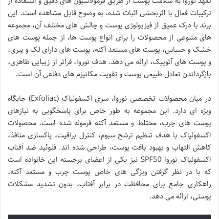
تعهد نوروا به سلامت پوست از طریق فرمولاسیون های دقیق و استفاده از
ترکیبات فعال با اثربخشی اثبات شده، به وضوح قابل مشاهده است. این
برند با درک عمیق از فیزیولوژی پوست و چالش های مختلف آن، مجموعه
های متنوعی از محصولات را برای انواع پوست ها، از جمله پوست های
خشک و حساس، پوست های مستعد آکنه، پوست های دارای لک و پیری،
و پوست های آتوپیک، ارائه می دهد. هدف نوروا، فراتر از زیبایی ظاهری،
بازگرداندن تعادل طبیعی پوست و تقویت مکانیزم های دفاعی آن است.
در میان محصولات تخصصی نوروا، سری اکسفولیاک (Exfoliac) جایگاه
ویژه ای دارد. این مجموعه به طور خاص برای پاسخگویی به نیازهای
پوست های چرب، مختلط و مستعد آکنه فرموله شده است. محصولات
اکسفولیاک با هدف تنظیم ترشح سبوم، کنترل براقیت، پاکسازی منافذ،
کاهش التهاب و بهبود بافت پوست، طراحی شده اند. فلوئید ضد آفتاب
اکسفولیاک نوروا SPF50 نیز یکی از اعضای برجسته این خانواده است
که با در نظر گرفتن ویژگی های خاص پوست چرب و مستعد آکنه،
راهکاری جامع برای محافظت در برابر آفتاب، بدون تشدید مشکلات
پوستی، ارائه می دهد.