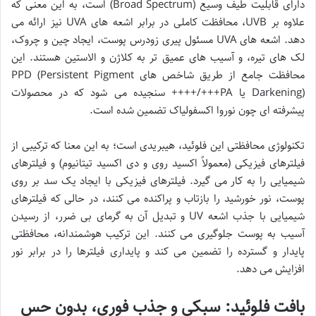
دارای قابلیت طیف وسیع (Broad Spectrum) است، به این معنی که
علاوه بر UVB، محافظت کاملی در برابر اشعه های UVA نیز ارائه می
دهد. اشعه های UVA مسئول پیری زودرس پوست، ایجاد چین و چروک،
لک های تیره، و آسیب های عمیق تر به کلاژن و الاستین هستند. این
محافظت جامع از طریق شاخص های PPD (Persistent Pigment
Darkening) یا PA+++/++++ سنجیده می شود که در محصولات
پیشرفته ای چون نوروا اکسفولیاک تضمین شده است.
تکنولوژی محافظتی این فلوئید، هیبریدی است؛ به این معنا که ترکیبی از
فیلترهای فیزیکی (معمولاً اکسید روی و دی اکسید تیتانیوم) و فیلترهای
شیمیایی را به کار می گیرد. فیلترهای فیزیکی با ایجاد یک سد بر روی
پوست، نور خورشید را بازتاب و پراکنده می کنند، در حالی که فیلترهای
شیمیایی با جذب اشعه UV و تبدیل آن به گرمای بی ضرر، از رسیدن
آسیب به پوست جلوگیری می کنند. این ترکیب هوشمندانه، محافظتی
پایدار و گسترده را تضمین می کند و پایداری فیلترها را در برابر نور
افزایش می دهد.
بافت فلوئید: سبکی و جذب فوری، بدون حس