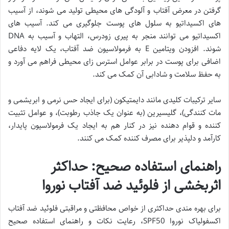
گرفتن در معرض آفتاب و آلودگی های محیطی تولید می شوند، از آسیب
های اکسیداتیو به سلول های پوست جلوگیری می کند. آسیب های
اکسیداتیو می توانند منجر به پیری زودرس، التهاب و آسیب به DNA
شوند. افزودن ویتامین E به فرمولاسیون ضد آفتاب، یک لایه دفاعی
اضافی برای پوست در برابر عوامل استرس زای محیطی فراهم می آورد و
به حفظ سلامت و شادابی آن کمک می کند.
سایر ترکیبات کلیدی مانند دایمتیکون (برای ایجاد حس نرمی و ابریشمی و
مات کنندگی)، گلیسیرین (به عنوان یک جاذب رطوبت)، و عوامل تثبیت
کننده و قوام دهنده نیز در کنار هم به ایجاد یک فرمولاسیون پایدار،
کارآمد و دلپذیر برای مصرف کننده کمک می کنند.
راهنمای استفاده صحیح: حداکثر
اثربخشی از فلوئید ضد آفتاب نوروا
برای بهره مندی حداکثری از خواص محافظتی و مراقبتی فلوئید ضد آفتاب
اکسفولیاک نوروا SPF50، رعایت نکات و راهنمای استفاده صحیح