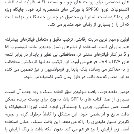
های تخصصی برای پوست های چرب و مستعد آکنه، فلوئید ضد آفتاب
اکسفولیاک نوروا SPF50 با ویژگی های منحصربه فرد خود، جایگاه ویژه
ای پیدا کرده است. تمایز این محصول در چندین جنبه کلیدی نهفته است
که آن را از بسیاری از رقبای خود متمایز می کند.
اولین و مهم ترین مزیت رقابتی، ترکیب دقیق و متعادل فیلترهای پیشرفته
هیبریدی آن است. استفاده از فیلترهای نسل جدیدی مانند تینوسورب M
و S در کنار فیلترهای سنتی تر، محافظتی بی نظیر و پایدار در برابر اشعه
های UVA و UVB فراهم می آورد. این ترکیب نه تنها اثربخشی محافظت
را به حداکثر می رساند، بلکه پایداری فرمولاسیون را نیز تضمین می کند،
به این معنی که محافظت در طول زمان کمتر تضعیف می شود.
دومین نقطه قوت، بافت فلوئیدی فوق العاده سبک و زود جذب آن است.
بسیاری از ضد آفتاب های با SPF بالا، به ویژه برای پوست چرب، ممکن
است حس سنگینی، چربی یا چسبندگی ایجاد کنند. نوروا اکسفولیاک با
بافت مایع و ابریشمی خود، این مشکل را کاملاً برطرف کرده و تجربه
کاربری بسیار دلپذیری را ارائه می دهد. این بافت سبک، امکان استفاده
آسان زیر آرایش را نیز فراهم می کند بدون آنکه بافت یا رنگ آرایش را