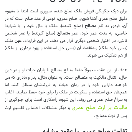
برای درک چگونگی فروش ملک صلح شده، ضروری است ابتدا با مفهوم
دقیق صلح عمری آشنا شویم. صلح عمری، نوعی از عقد صلح است که در
آن، فردی به نام
مصالح
(صلح کننده)، ملک یا مال خود را با شرایط
خاصی، به مدت عمر خود، عمر
متصالح
(صلح گیرنده) یا عمر شخص
ثالثی، در اختیار شخص دیگری قرار می دهد. در این قرارداد،
عین
ملک
(یعنی خود ملک) و
منفعت
آن (یعنی حق استفاده و بهره برداری از ملک)
از هم تفکیک می شوند.
هدف از این عقد، معمولاً حفظ منافع مصالح تا پایان حیات او و در عین
حال، انتقال مالکیت به متصالح است. به عنوان مثال، پدر و مادری که می
خواهند دارایی خود را در زمان حیات به فرزندشان منتقل کنند اما
همچنان حق استفاده و سکونت در ملک را برای خود حفظ نمایند، اغلب
به سراغ صلح عمری می روند. این شیوه، راهکاری است برای جلوگیری از
مالیات بر ارث صلح عمری
و دیگر مشکلات احتمالی تقسیم ارث
پس از فوت مصالح.
تفاوت صلح عمری با عقود مشابه