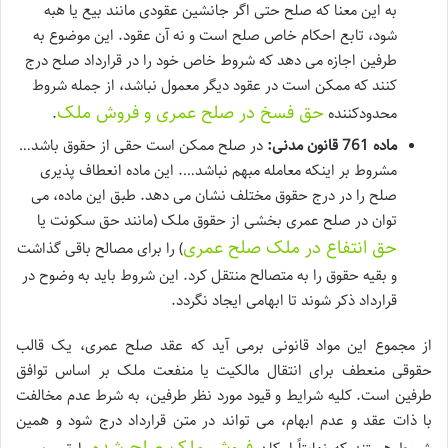
به این معنا که صلح حتی اگر جانشین عقودی مانند بیع یا هبه
شود، تابع احکام خاص صلح است و نه آن عقود. این موضوع به
طرفین اجازه می دهد که شروط خاص خود را در قرارداد صلح درج
کنند که ممکن است در عقود دیگر معمول نباشد، از جمله شروط
حق فسخ در صلح عمری و فروش ملک
محدودکننده
.
ماده 761 قانون مدنی:
در صلح ممکن است حقی از حقوق باشد…
مشروط بر اینکه معامله مبهم نباشد…. این ماده انعطاف پذیری
صلح را در درج حقوق مختلف نشان می دهد. طبق این ماده، می
توان در صلح عمری بخشی از حقوق ملک (مانند حق سکونت یا
حق انتفاع در ملک صلح عمری
) را برای مصالح باقی گذاشت
و بقیه حقوق را به متصالح منتقل کرد. این شروط باید به وضوح در
قرارداد ذکر شوند تا ابهامی ایجاد نگردد.
از مجموع این مواد قانونی برمی آید که عقد صلح عمری، یک قالب
حقوقی منعطف برای انتقال مالکیت یا منفعت ملک بر اساس توافق
طرفین است. کلیه شرایط و قیود مورد نظر طرفین، به شرط عدم مخالفت
با ذات عقد و عدم ابهام، می تواند در متن قرارداد درج شود و همین
فروش ملک صلح شده