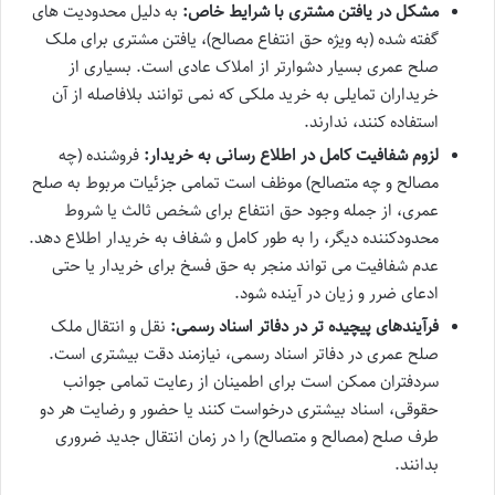
مشکل در یافتن مشتری با شرایط خاص:
به دلیل محدودیت های
گفته شده (به ویژه حق انتفاع مصالح)، یافتن مشتری برای ملک
صلح عمری بسیار دشوارتر از املاک عادی است. بسیاری از
خریداران تمایلی به خرید ملکی که نمی توانند بلافاصله از آن
استفاده کنند، ندارند.
لزوم شفافیت کامل در اطلاع رسانی به خریدار:
فروشنده (چه
مصالح و چه متصالح) موظف است تمامی جزئیات مربوط به صلح
عمری، از جمله وجود حق انتفاع برای شخص ثالث یا شروط
محدودکننده دیگر، را به طور کامل و شفاف به خریدار اطلاع دهد.
عدم شفافیت می تواند منجر به حق فسخ برای خریدار یا حتی
ادعای ضرر و زیان در آینده شود.
فرآیندهای پیچیده تر در دفاتر اسناد رسمی:
نقل و انتقال ملک
صلح عمری در دفاتر اسناد رسمی، نیازمند دقت بیشتری است.
سردفتران ممکن است برای اطمینان از رعایت تمامی جوانب
حقوقی، اسناد بیشتری درخواست کنند یا حضور و رضایت هر دو
طرف صلح (مصالح و متصالح) را در زمان انتقال جدید ضروری
بدانند.