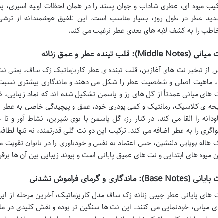
کیب میوه ای، عطری شاداب و جوان پسند را در همان لحظات اولیه اسپری، پد
دید عطر در طول روز، بسیار مناسب است. این تلفیق هوشمندانه از ترشی
اطب را به کشف لایه های بعدی عطر ترغیب می کند.
 (Middle Notes): قلب تپنده عطر و عمق زنانه
 از تبخیر نت های آغازین، قلب تپنده ی عطر کاریزماتیک ژک ساف، یعنی نت 
، ماهیت اصلی و شخصیت عطر را شکل می دهند و ماندگاری بیشتری نسبت به
 های میانی عمدتاً از گل های رز و یاسمن تشکیل شده اند که نماد زیبایی، ظر
یحه ی کلاسیک، رمانتیک و کمی پودری خود، عمق و پیچیدگی خاصی به عطر م
ودانه را القا می کند. در کنار رز، گل یاسمن با بوی شیرین، نشاط آور و ت
واگری را به عطر اضافه می کند. ترکیب این دو نت گلی قدرتمند، نه تنها لطافت 
 هاله بویایی دلنشین، حس اعتماد به نفس و خودباوری را در بانوان تقویت 
ن میوه های ابتدایی و نت های عمیق پایانی است و پیوند زیبایی بین آن ها برقر
ی (Base Notes): ماندگاری و گرمای فراموش نشدنی
 های پایانی عطر جیبی زنانه ژک ساف مدل کاریزماتیک، آخرین مرحله از ا
ی میانی، خودنمایی می کنند. این نت ها سنگین تر بوده و نقش کلیدی در ما