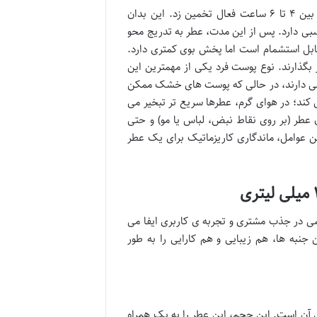
به طور کلی، ماندگاری عطر جیبی زنانه ژک ساف مدل کاریزماتیک را می توان بین ۴ تا ۶ ساعت فعال تخمین زد. این بدان
بی دارد. پس از این مدت، عطر به تدریج محو
) تبدیل می شود که همچنان قابل استشمام است اما پخش بوی کمتری دارد.
 بگذارند. نوع پوست فرد یکی از مهمترین این
 می دارند، در حالی که پوست های خشک ممکن
 کند؛ در هوای گرم، عطرها سریع تر تبخیر می
 عطر (بر روی نقاط نبض، لباس یا مو) و حتی
 این عوامل، ماندگاری کاریزماتیک برای یک عطر
می در جذب مشتری و تجربه ی کاربری ایفا می
جنبه ها، هم زیبایی و هم کارایی را به طور
ژگی های عطر کاریزماتیک ژک ساف، حجم ۲۰ میلی لیتری آن است. این حجم، این عطر را به یک همراه