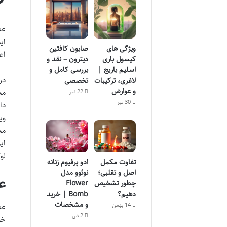
عط
ای
ویژگی های
صابون کافئین
اع
کپسول باری
دیترون – نقد و
اسلیم باریج |
بررسی کامل و
در
لاغری، ترکیبات
تخصصی
و عوارض
مح
22 تیر
30 تیر
دا
وی
مح
ای
لو
تفاوت مکمل
ادو پرفیوم زنانه
اصل و تقلبی؛
نوئوو مدل
ع
چطور تشخیص
Flower
دهیم؟
Bomb | خرید
و مشخصات
14 بهمن
عط
2 دی
خو