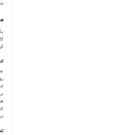
شد
ما
یک
کا
کر
ادوپرفی
بر
هم
کم
در
تخ