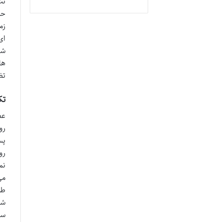
نت
حس
زم
ای
شخ
ها
تض
تک
عط
رو
پس
نم
می
طو
شی
سا