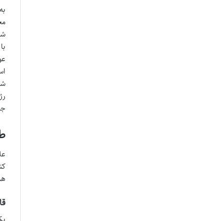
مع
با
عو
اس
شو
رژ
جی
طر
عل
کن
هم
قا