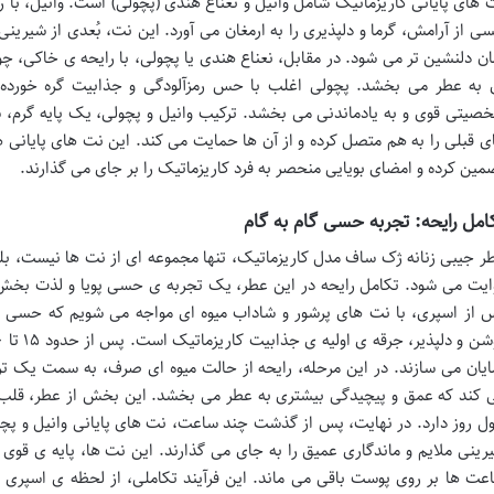
 های پایانی کاریزماتیک شامل وانیل و نعناع هندی (پچولی) است. وانیل، با ر
ی از آرامش، گرما و دلپذیری را به ارمغان می آورد. این نت، بُعدی از شیرین
ان دلنشین تر می شود. در مقابل، نعناع هندی یا پچولی، با رایحه ی خاکی، چو
 به عطر می بخشد. پچولی اغلب با حس رمزآلودگی و جذابیت گره خورده ا
صیتی قوی و به یادماندنی می بخشد. ترکیب وانیل و پچولی، یک پایه گرم، 
ی قبلی را به هم متصل کرده و از آن ها حمایت می کند. این نت های پایانی
مین کرده و امضای بویایی منحصر به فرد کاریزماتیک را بر جای می گذارند.
امل رایحه: تجربه حسی گام به گام
ر جیبی زنانه ژک ساف مدل کاریزماتیک، تنها مجموعه ای از نت ها نیست، ب
ایت می شود. تکامل رایحه در این عطر، یک تجربه ی حسی پویا و لذت بخش را
 از اسپری، با نت های پرشور و شاداب میوه ای مواجه می شویم که حسی از 
ایان می سازند. در این مرحله، رایحه از حالت میوه ای صرف، به سمت یک ترک
 کند که عمق و پیچیدگی بیشتری به عطر می بخشد. این بخش از عطر، قلب تپ
ل روز دارد. در نهایت، پس از گذشت چند ساعت، نت های پایانی وانیل و پچو
رینی ملایم و ماندگاری عمیق را به جای می گذارند. این نت ها، پایه ی قو
عت ها بر روی پوست باقی می ماند. این فرآیند تکاملی، از لحظه ی اسپر