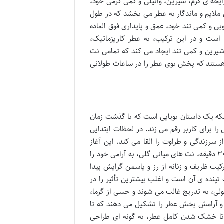
ایحه ی گرم، شیرین، وانیلی و کمی کرمی خود،
ی ملایم و ماندگار به عطر می بخشد که در طول
بی و کمی تند خود، عمق و پایداری فوق العاده
ست و در این ترکیب، به عطر کاریزماتیک،
شیرین و کمی تند ایجاد می کند که تمامی نت
 هستند که پخش بوی عطر را در ساعات طولانی
لکه یک داستان بویایی است که با گذشت زمان
 برای کاربر رقم می زند. در لحظات ابتدایی
سرزندگی و طراوت را القا می کند. این آغاز
روشن و دلپذیر، جرقه ی اولیه ی جذابیت کاریزماتیک است. پس از حدود ۱۵ تا ۳۰ دقیقه، نت های میانی گلی، به آرامی خود را
یب ظریف و زنانه از رز و یاسمن گرایش پیدا
نده ی آن است و اغلب بیشترین تأثیر را در
لی، به تدریج غالب می شوند و حسی از گرما،
ی و آرامش بخش عطر را تشکیل می دهند که تا
ی تا خشک شدن کامل عطر، به گونه ای طراحی