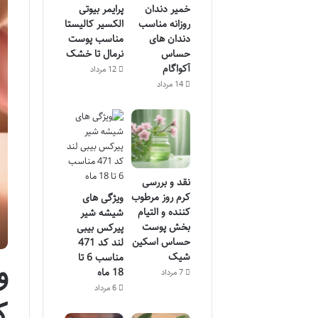
خمیر دندان
پرایمر بیوتی
روزانه مناسب
الکسیر کالیستا
دندان های
مناسب پوست
حساس
نرمال تا خشک
آکواگام
12 مرداد
14 مرداد
نقد و بررسی
کرم روز مرطوب
ویژگی های
کننده و التیام
شیشه شیر
بخش پوست
پیرکس بیبی
حساس اسکین
لند کد 471
شیک
مناسب 6 تا
و
18 ماه
7 مرداد
6 مرداد
ک