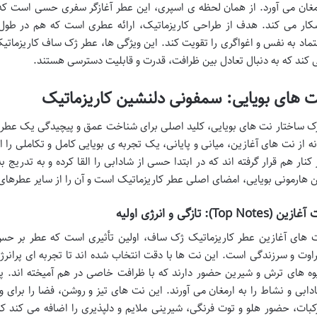
مغان می آورد. از همان لحظه ی اسپری، این عطر آغازگر سفری حسی است که در
کار می کند. هدف از طراحی کاریزماتیک، ارائه عطری است که هم در ط
تماد به نفس و اغواگری را تقویت کند. این ویژگی ها، عطر ژک ساف کاریزماتیک 
 کند که به دنبال تعادل بین ظرافت، قدرت و قابلیت دسترسی هستند.
 های بویایی: سمفونی دلنشین کاریزماتیک
ک ساختار نت های بویایی، کلید اصلی برای شناخت عمق و پیچیدگی یک عطر 
نه از نت های آغازین، میانی و پایانی، یک تجربه ی بویایی کامل و تکاملی را ا
 کنار هم قرار گرفته اند که در ابتدا حسی از شادابی را القا کرده و به تدری
ن هارمونی بویایی، امضای اصلی عطر کاریزماتیک است و آن را از سایر عطرهای
زین (Top Notes): تازگی و انرژی اولیه
 های آغازین عطر کاریزماتیک ژک ساف، اولین تأثیری است که عطر بر حس 
اوت و سرزندگی است. این نت ها با دقت انتخاب شده اند تا تجربه ای پرانرژی و
وه های ترش و شیرین حضور دارند که با ظرافت خاصی در هم آمیخته اند. پرت
دابی و نشاط را به ارمغان می آورند. این نت های تیز و روشن، فضا را برای و
کبات، حضور هلو و توت فرنگی، شیرینی ملایم و دلپذیری را اضافه می کند که