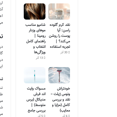
ار
آش
اع
می
نقد کرم گلوده
شامپو مناسب
راسن: آیا
موهای وزدار
نت
پوست را روشن
رومینا |
می‌کند؟ |
راهنمای کامل
در
تجربه استفاده
انتخاب و
ویژگی‌ها
30 آذر
گا
13 آذر
در
ای
نت آغا
نت
خودتراش
مسواک وایت
طر
ونوس ژیلت –
اند فرش
نقد و بررسی
مدیکال (برس
می
کامل (مزایا و
متوسط) |
شا
معایب)
بررسی جامع
مر
6 آذر
5 آذر