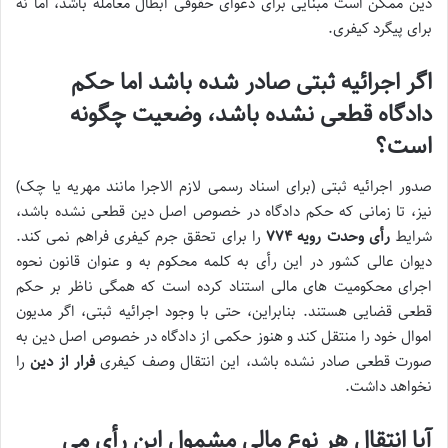
دین ممکن است مبنایی برای
دعوای حقوقی ابطال معامله
باشد، اما نه
برای پیگرد کیفری.
اگر اجرائیه ثبتی صادر شده باشد اما حکم
دادگاه قطعی نشده باشد، وضعیت چگونه
است؟
صدور
اجرائیه ثبتی
(برای اسناد رسمی لازم الاجرا مانند مهریه یا چک)
نیز، تا زمانی که
حکم دادگاه
در خصوص اصل دین
قطعی نشده باشد
،
شرایط
رأی وحدت رویه ۷۷۴
را برای تحقق
جرم کیفری
فراهم نمی کند.
دیوان عالی کشور در این رأی به کلمه محکوم به و عنوان قانون نحوه
اجرای محکومیت های مالی استناد کرده است که همگی ناظر بر
حکم
قطعی قضایی
هستند. بنابراین، حتی با وجود اجرائیه ثبتی، اگر مدیون
اموال خود را منتقل کند و هنوز حکمی از دادگاه در خصوص اصل دین به
صورت قطعی صادر نشده باشد، این انتقال
وصف کیفری
فرار از دین
را
نخواهد داشت.
آیا انتقال هر نوع مالی مشمول این رأی می