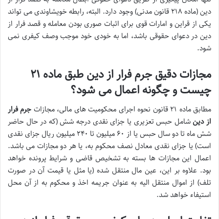
دین
(ماده ۲۱۸ قانون مدنی) وجود دارد. البته، رابطه خویشاوندی می تواند
یکی از
قراین و امارات
قوی برای اثبات
صوری بودن معامله
و
قصد فرار از
دین
در دعوای حقوقی باشد، اما به خودی خود موجب وصف کیفری نمی
شود.
مجازات دقیق جرم
فرار از دین
طبق ماده ۲۱
چیست و چگونه اعمال می شود؟
مطابق
ماده ۲۱ قانون نحوه اجرای محکومیت های مالی
، مجازات
جرم فرار
از دین
شامل
حبس تعزیری یا جزای نقدی درجه شش
(که در حال حاضر
شش ماه تا دو سال حبس یا از ۶۰ میلیون تا ۲۴۰ میلیون ریال جزای نقدی
است) یا
جزای نقدی معادل نصف محکوم به
، یا
هر دو مجازات
می باشد.
اعمال این مجازات ها بسته به تشخیص قاضی و شرایط پرونده خواهد
بود. علاوه بر این،
عین مال منتقل شده
(یا مثل یا قیمت آن در صورت
تلف) از اموال منتقل الیه به عنوان جریمه اخذ و
محکوم به از آن محل
استیفاء
خواهد شد.