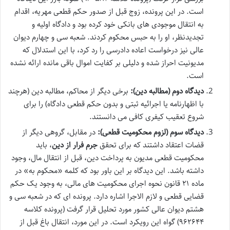
است. در این پرونده، زوج قبل از صدور حکم قطعی مهریه، اقدام
به انتقال موجودی های بانکی خود کرده بود و دادگاه اولیه و
تجدیدنظر، او را به حبس محکوم کردند. شعبه سی و چهارم دیوان
عالی نیز درخواست اعاده دادرسی را رد کرد، با این استدلال که
مدیونیت احراز شده و دلیلی بر کفایت اموال باقی مانده ارائه نشده
است.
دیدگاه دوم (مطالبه دین):
برخی دیگر از محاکم،
مطالبه دین
(هرچند
با اظهارنامه یا اجرائیه ثبتی و بدون حکم قطعی دادگاه) را برای
شروع تعقیب کیفری کافی می دانستند.
دیدگاه سوم (لزوم محکومیت قطعی):
در مقابل، گروهی دیگر از
قضات اعتقاد داشتند که برای تحقق
جرم فرار از دین
، باید
محکومیت قطعی
مدیون به پرداخت دین، قبل از انتقال مال، وجود
داشته باشد. این دیدگاه بر این باور بود که کلمه «محکوم به» در
ماده ۲۱ قانون نحوه اجرای محکومیت های مالی، به وجود یک حکم
قضایی قطعی و لازم الاجرا اشاره دارد. پرونده ای که در شعبه سی و
هشتم دیوان عالی کشور مورد تحلیل قرار گرفت (پرونده کلاسه
۹۶۲۶۴۴) گواه این رویکرد است. در این مورد، انتقال باغ قبل از