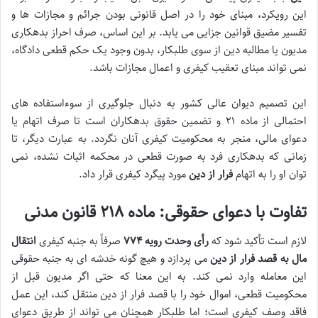
این رویکرد، مبنای خود را در اصل
قانونی بودن جرائم و مجازات ها
و
تفسیر مضیق قوانین جزایی
می یابد. بر این اساس، صرف
احراز بدهکاری
مدیون یا
مطالبه دین
از سوی طلبکار، بدون وجود یک حکم قطعی دادگاه،
نمی تواند مبنای تعقیب کیفری و اعمال مجازات باشد.
این تصمیم دیوان عالی کشور به دنبال جلوگیری از سوءاستفاده های
احتمالی از ماده ۲۱ و تضمین حقوق بدهکاران است تا صرف اتهام یا
دعوای مالی، منجر به محکومیت کیفری آنان نگردد. به عبارت دیگر، تا
زمانی که بدهکاری فرد به صورت قطعی در محکمه اثبات نشده، نمی
توان او را به اتهام
فرار از دین
مورد پیگرد کیفری قرار داد.
تفاوت با دعوای حقوقی: ماده ۲۱۸ قانون مدنی
لازم است تأکید شود که
رأی وحدت رویه ۷۷۴
صرفاً به
جنبه کیفری
انتقال
مال به قصد فرار از دین
می پردازد و هیچ گونه خدشه ای به
جنبه حقوقی
این معامله وارد نمی کند. به این معنا که حتی اگر مدیون قبل از
محکومیت قطعی
، اموال خود را با قصد فرار از دین منتقل کند، این عمل
فاقد وصف کیفری است؛ اما طلبکار همچنان می تواند از طریق
دعوای