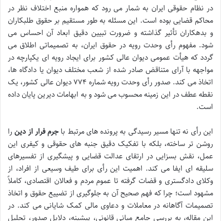
در نظام حقوقی ایران به شمار می رود که همواره منبع اختلاف نظر در
محاکم قضایی بوده است. این مسئله به طور مستقیم بر حقوق طلبکاران
و بدهکاران تأثیر گذاشته و ضرورت تبیین دقیق ابعاد آن احساس می
شود. مفهوم
رأی وحدت رویه
در حقوق ایران، به تصمیماتی اطلاق می
گردد که هیأت عمومی دیوان عالی کشور برای ایجاد رویه ای یکپارچه در
مواجهه با آرای متناقض صادر شده از شعب مختلف دیوان یا دادگاه ها،
اتخاذ می کند. صدور رأی وحدت رویه شماره ۷۷۴ دیوان عالی کشور، یک
نقطه عطف در این زمینه محسوب می شود و به ابهامات دیرین پایان داده
است.
این رأی نه تنها مسیر رسیدگی به پرونده های مرتبط با
جرم فرار از دین
را
روشن تر ساخته، بلکه با تفکیک دقیق جنبه های حقوقی و کیفری این
عمل، نقش بسزایی در ارتقای عدالت قضایی و پیشگیری از تفسیرهای
سلیقه ای ایفا می کند. اهمیت این رأی برای طیف وسیعی از افراد، از
وکلای دادگستری و قضات گرفته تا عموم مردم و فعالان اقتصادی، کاملاً
مشهود است؛ چرا که فهم صحیح آن به جلوگیری از تضییع حقوق و اتخاذ
تصمیمات آگاهانه در معاملات و دعاوی مالی کمک شایانی می کند. در
این مقاله، به بررسی جامع مبانی قانونی، پیشینه، دلایل صدور، تحلیل