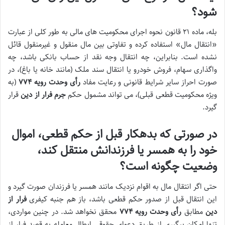
شود؟
بله،
ماده ۲۱ قانون نحوه اجرای محکومیت های مالی
به طور کلی از عبارت
«انتقال مال» استفاده کرده و تفاوتی بین
مال منقول و غیرمنقول
قائل
نشده است. بنابراین، چه انتقال وجه نقد از حساب بانکی باشد، چه
واگذاری سهام، فروش خودرو یا انتقال سند ملک (مانند خانه یا باغ)، در
صورت احراز سایر شرایط قانونی و رعایت مفاد
رأی وحدت رویه ۷۷۴
(به
ویژه محکومیت قطعی قبلی)، می تواند مشمول حکم
جرم فرار از دین
قرار
گیرد.
در صورتی که بدهکار قبل از حکم قطعی، اموال
خود را به همسر یا فرزندانش منتقل کند،
وضعیت چگونه است؟
حتی اگر
انتقال مال
به
اقوام نزدیک
مانند همسر یا فرزندان صورت گیرد و
این انتقال
قبل از صدور حکم قطعی
باشد، باز هم
جنبه کیفری
فرار از
دین
مطابق
رأی وحدت رویه ۷۷۴
محقق نخواهد شد. در چنین مواردی،
تنها امکان پیگیری از طریق
دعوای حقوقی ابطال معامله به قصد فرار از