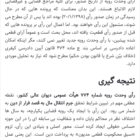
آرای وحدت رویه از تاریخ صدور، برای
کلیه مراجع قضایی و غیرقضایی
لازم الاتباع
هستند. این بدان معناست که پرونده هایی که در حال
رسیدگی در زمان صدور رأی (۲۰/۱/۱۳۹۸) بوده اند یا پس از آن مطرح می
شوند، مشمول این رأی خواهند بود. اما اعمال این رأی بر پرونده هایی که
قبل از صدور رأی قطعیت یافته اند
، محل بحث است و عموماً آرای قطعی
شده پیشین، با رأی وحدت رویه جدید تغییر نمی کنند، مگر اینکه امکان
اعاده دادرسی
بر اساس بند چ ماده ۴۷۴ قانون آیین دادرسی کیفری
(خلاف بیّن شرع یا قانون بودن حکم) مطرح شود که نیاز به تحلیل موردی
دارد.
نتیجه گیری
رأی وحدت رویه شماره ۷۷۴ هیأت عمومی دیوان عالی کشور
، نقطه
عطفی مهم در تبیین شرایط تحقق
جرم انتقال مال به قصد فرار از دین
به
شمار می رود. این رأی با ایجاد یک رویه قضایی یکپارچه، به سال ها
اختلاف نظر در محاکم پایان داده و شفافیت بی سابقه ای را در این حوزه
حساس حقوقی ایجاد کرده است. محور اصلی و بنیادی این رأی، لزوم
«سبق محکومیت قطعی مدیون» به پرداخت دین است. این یعنی عمل