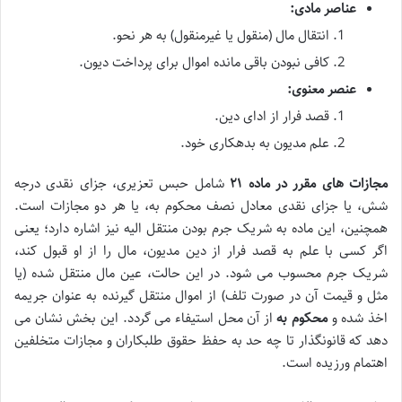
عناصر مادی:
انتقال مال (منقول یا غیرمنقول) به هر نحو.
کافی نبودن باقی مانده اموال برای پرداخت دیون.
عنصر معنوی:
قصد فرار از ادای دین.
علم مدیون به بدهکاری خود.
مجازات های مقرر در ماده ۲۱
شامل حبس تعزیری، جزای نقدی درجه
شش، یا جزای نقدی معادل نصف محکوم به، یا هر دو مجازات است.
همچنین، این ماده به
شریک جرم بودن منتقل الیه
نیز اشاره دارد؛ یعنی
اگر کسی با علم به قصد فرار از دین مدیون، مال را از او قبول کند،
شریک جرم محسوب می شود. در این حالت، عین مال منتقل شده (یا
مثل و قیمت آن در صورت تلف) از اموال منتقل گیرنده به عنوان جریمه
اخذ شده و
محکوم به
از آن محل استیفاء می گردد. این بخش نشان می
دهد که قانونگذار تا چه حد به حفظ حقوق طلبکاران و مجازات متخلفین
اهتمام ورزیده است.