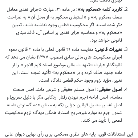
کیفری دلالت دارد.
کاربرد کلمه «محکوم به»:
در ماده ۲۱، عبارت «جزای نقدی معادل
نصف محکوم به» و «استیفای محکوم به از محل آن» به صراحت
ذکر شده است. اگر
محکومیت قطعی
وجود نداشته باشد، تعیین
«محکوم به» و محاسبه جزای نقدی بر اساس آن، فاقد مبنای
قانونی خواهد بود.
تغییرات قانونی:
مقایسه ماده ۲۱ قانون فعلی با ماده ۴ قانون نحوه
اجرای محکومیت های مالی سابق (مصوب ۱۳۷۷) نشان می دهد که
قانونگذار عبارت «تعهدات مالی موضوع اسناد لازم الاجرا» را از
ماده جدید حذف کرده و بر «محکوم به» تأکید نموده است. این
تغییر، مؤید لزوم وجود
حکم قطعی دادگاه
است.
اصول حقوقی:
اصول مسلم حقوقی و شرعی مانند
اصل صحت
معامله
،
اصل اباحه
(جرم نبودن رفتار ارتکابی مگر با دلیل صریح) و
اصل تفسیر مضیق قوانین جزایی
(که به معنای عدم گسترش دامنه
شمول جرم به موارد غیرصریح است)، همگی دیدگاه لزوم
محکومیت
قطعی
را تأیید می کنند.
این استدلالات قوی، پایه های نظری محکمی برای رأی نهایی دیوان عالی