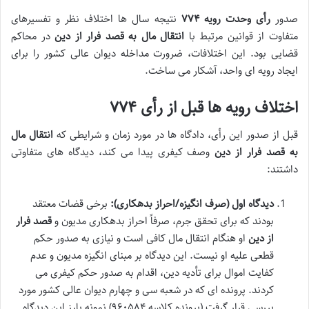
صدور
رأی وحدت رویه ۷۷۴
نتیجه سال ها اختلاف نظر و تفسیرهای
متفاوت از قوانین مرتبط با
انتقال مال به قصد فرار از دین
در محاکم
قضایی بود. این اختلافات، ضرورت مداخله دیوان عالی کشور را برای
ایجاد رویه ای واحد، آشکار می ساخت.
اختلاف رویه ها قبل از رأی ۷۷۴
قبل از صدور این رأی، دادگاه ها در مورد زمان و شرایطی که
انتقال مال
به قصد فرار از دین
وصف کیفری پیدا می کند، دیدگاه های متفاوتی
داشتند:
دیدگاه اول (صرف انگیزه/احراز بدهکاری):
برخی قضات معتقد
بودند که برای تحقق جرم، صرفاً
احراز بدهکاری
مدیون و
قصد فرار
از دین
او هنگام انتقال مال کافی است و نیازی به صدور
حکم
قطعی
علیه او نیست. این دیدگاه بر مبنای
انگیزه مدیون
و
عدم
کفایت اموال
برای تأدیه دین، اقدام به صدور حکم کیفری می
کردند. پرونده ای که در شعبه سی و چهارم دیوان عالی کشور مورد
بررسی قرار گرفت (پرونده کلاسه ۹۶۰۵۸۴) نمونه بارز این دیدگاه