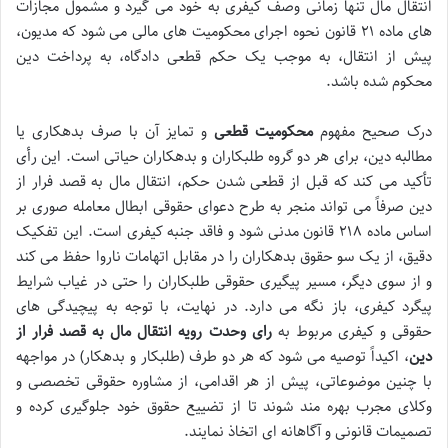
انتقال مال تنها زمانی وصف کیفری به خود می گیرد و مشمول مجازات
های ماده ۲۱ قانون نحوه اجرای محکومیت های مالی می شود که مدیون،
پیش از انتقال، به موجب یک حکم قطعی دادگاه، به پرداخت دین
محکوم شده باشد.
درک صحیح مفهوم
محکومیت قطعی
و تمایز آن با صرف بدهکاری یا
مطالبه دین، برای هر دو گروه طلبکاران و بدهکاران حیاتی است. این رأی
تأکید می کند که قبل از قطعی شدن حکم، انتقال مال به قصد فرار از
دین صرفاً می تواند منجر به طرح
دعوای حقوقی ابطال معامله صوری
بر
اساس ماده ۲۱۸ قانون مدنی شود و فاقد جنبه کیفری است. این تفکیک
دقیق، از یک سو حقوق بدهکاران را در مقابل اتهامات ناروا حفظ می کند
و از سوی دیگر، مسیر پیگیری حقوقی طلبکاران را حتی در غیاب شرایط
پیگرد کیفری، باز نگه می دارد. در نهایت، با توجه به پیچیدگی های
حقوقی و کیفری مربوط به
رای وحدت رویه انتقال مال به قصد فرار از
دین
، اکیداً توصیه می شود که هر دو طرف (طلبکار و بدهکار) در مواجهه
با چنین موضوعاتی، پیش از هر اقدامی، از مشاوره حقوقی تخصصی و
وکلای مجرب بهره مند شوند تا از تضییع حقوق خود جلوگیری کرده و
تصمیمات قانونی و آگاهانه ای اتخاذ نمایند.