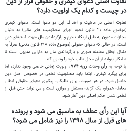
تفاوت اصلی دعوای کیفری و حقوقی
فرار از دین
در چیست و کدام یک اولویت دارد؟
تفاوت اصلی در
ماهیت و اهداف
این دو دعوا است.
دعوای کیفری
(موضوع ماده ۲۱ قانون نحوه اجرای محکومیت های مالی) به دنبال
مجازات مدیون
به دلیل ارتکاب جرم و
بازگرداندن مال
جهت استیفای دین
است، در حالی که
دعوای حقوقی
(موضوع ماده ۲۱۸ قانون مدنی) صرفاً به
دنبال
ابطال معامله صوری
و بازگرداندن مال به دارایی مدیون است تا
طلبکار بتواند از آن محل طلب خود را وصول کند.
با توجه به
رأی وحدت رویه ۷۷۴
، اولویت زمانی خاصی وجود ندارد، اما
برای پیگرد
کیفری
، ابتدا باید
محکومیت قطعی
در خصوص اصل دین
حاصل شود. در هر صورت، برای طلبکار، پیگیری
دعوای حقوقی ابطال
معامله
همواره یک گزینه مستقل و موازی است و می تواند حتی قبل از
قطعی شدن حکم اصلی دین
آغاز شود.
آیا این رأی عطف به ماسبق می شود و پرونده
های قبل از سال ۱۳۹۸ را نیز شامل می شود؟