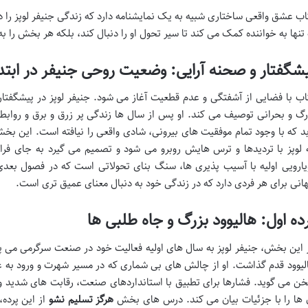
اب عشق واقعی ساختاری شبیه به یک نمایشنامه دارد که زندگی جنیفر لوپز را د
 تنها به خواننده کمک می کند تا سیر تحول او را دنبال کند، بلکه هر بخش را ب
شگفتار و صحنه آرایی: وضعیت روحی جنیفر در ابت
اب با فضایی از آشفتگی و عدم قطعیت آغاز می شود. جنیفر لوپز در پیشگفت
رگ و بحرانی توصیف می کند. او پس از سال ها زندگی پر زرق و برق و رواب
بد که با وجود تمام موفقیت های بیرونی، شادی واقعی را نیافته است. این 
 لوپز با تردیدها و ترس هایش روبرو می شود و تصمیم می گیرد به جای فرا
یارویی اولیه با آسیب پذیری ها، سنگ بنای تحولاتی است که در فصول بعد
انی برای هر فردی دارد که در زندگی خود به دنبال معنای عمیق تری است.
ده اول: هالیوود بزرگ و جاه طلبی ها
 این بخش، جنیفر لوپز به سال های اولیه فعالیت خود در صنعت سرگرمی می پردا
لیوود قدم گذاشت. او از چالش های بی شماری که در مسیر شهرت و ورود به عر
ن می گوید. فشارها برای تطبیق با استانداردهای صنعت، رقابت های شدید و ا
 ها را با جزئیات بیان می کند. درس های بخش
هرگز تسلیم نشو
از این پرده،