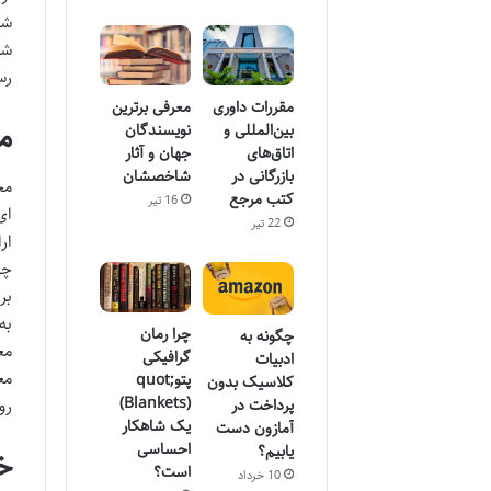
شخ
شو
رس
معرفی برترین
مقررات داوری
م
نویسندگان
بین‌المللی و
جهان و آثار
اتاق‌های
شاخصشان
بازرگانی در
مح
کتب مرجع
16 تیر
ای
22 تیر
ار
چا
بر
به
چرا رمان
چگونه به
مع
گرافیکی
ادبیات
مع
پتوquot;
کلاسیک بدون
(Blankets)
پرداخت در
رو
یک شاهکار
آمازون دست
احساسی
یابیم؟
خ
است؟
10 خرداد