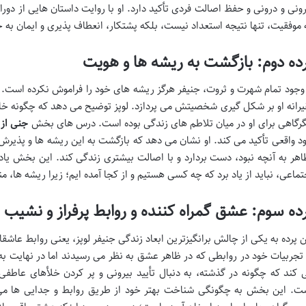
رونی و درونی و حفظ اصالت فردی تأکید دارد. او با روایت داستان هایی از دو
 موفقیت، تنها نتیجه استعداد نیست، بلکه پشتکار، انعطاف پذیری و ایمان به 
ده دوم: بازگشت به ریشه ها و هویت
 وجود تمام شهرت و ثروت، جنیفر هرگز ریشه های خود را فراموش نکرده است. ا
یرانه او بر شکل گیری شخصیتش می پردازد. لوپز توضیح می دهد که چگونه خاطرا
گرگاهی برای او در میان تلاطم های زندگی بوده است. درس های بخش
جنی از 
د واقعی تأکید می کند. او نشان می دهد که بازگشت به این ریشه ها و پذیرش
اهر به آنچه نبود، دست بردارد و با اصالت بیشتری زندگی کند. این بخش یا
تماعی، نباید از یاد برد که چه کسی هستیم و از کجا آمده ایم؛ زیرا ریشه ها، م
ده سوم: عشق گمراه کننده و روابط پرفراز و نشیب
ن پرده به یکی از چالش برانگیزترین ابعاد زندگی جنیفر لوپز، یعنی روابط عاشقا
 تجربیات خود در روابطی که در ظاهر عشق به نظر می رسیدند اما در نهایت 
 کند که چگونه در گذشته، به دنبال تأیید بیرونی و پر کردن خلأهای عاط
ت. این بخش به چگونگی شناخت بهتر خود از طریق روابط و جدایی ها می 