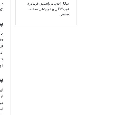
بی
ساناز احدی
در
راهنمای خرید ورق
فوم EVA برای کاربردهای مختلف
که
صنعتی
پر
با
فق
لن
خو
تظ
اج
پر
ای
از
می
اس