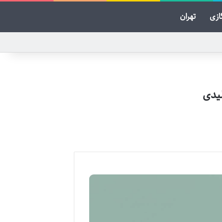
ازی
تهران
یدی