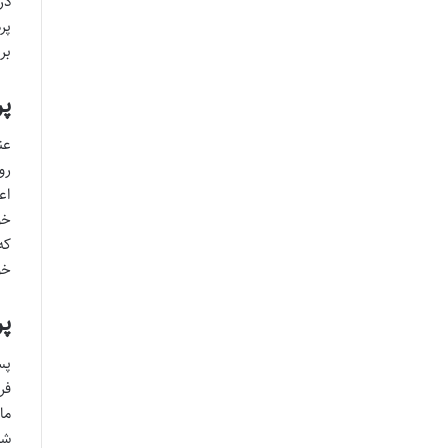
در
پر
بر
پرده 
عن
رو
اع
خو
که
خو
پر
پس
فر
ما
شر