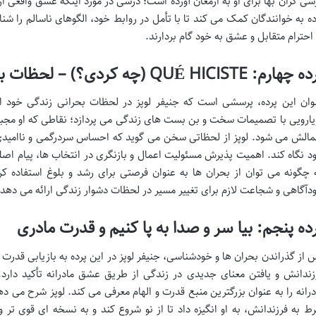
سی گران بها برای او به ارمغان آورده است؛ درسی در مورد اینکه عشق واقعی از 
ده به خوانندگان کمک می کند تا با تأمل در روابط خود، الگوهای ناسالم را شن
 احترام متقابل و عشق به خود گام بردارند.
چهارم: QUÉ HICISTE (چه کردی؟) – لحظات بحرانی
وان این پرده، پرسشی است که جنیفر لوپز در لحظات بحرانی زندگی خود
یارویی با تصمیمات سخت و بن بست های زندگی می پردازد؛ نقاطی که او مجبور
مالش می شود. لوپز از لحظاتی سخن می گوید که احساس سردرگمی و ناامیدی
د نگاه کند. اهمیت پذیرش مسئولیت اعمال و بازنگری در انتخاب ها، پیام اصل
 چگونه می توان از بحران ها به عنوان فرصتی برای رشد و بلوغ استفاده ک
دآگاهی و شجاعت لازم برای تغییر مسیر در لحظات دشوار زندگی ارائه می دهد.
ده پنجم: بیا سر و صدا به پا کنیم و قدرت مادری
 از گذراندن بحران ها و خودشناسی، جنیفر لوپز در این پرده به بازیابی قدرت 
زندانش و یافتن معنای جدیدی در زندگی از طریق عشق مادرانه تأکید د
درانه را به عنوان بزرگترین منبع قدرت و الهام معرفی می کند. لوپز شرح می 
ط به فرزندانش، به او انگیزه داد تا از نو شروع کند و به نسخه ای قوی تر و