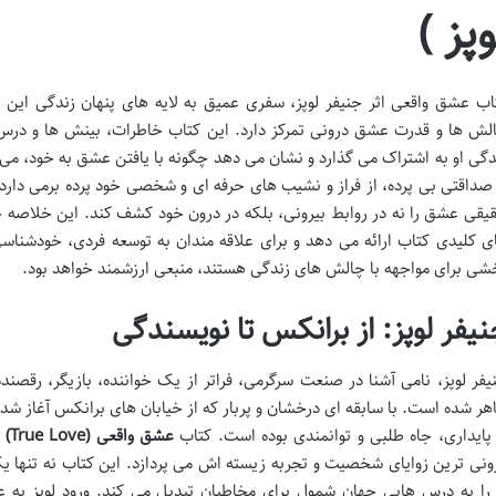
وپز )
اب عشق واقعی اثر جنیفر لوپز، سفری عمیق به لایه های پنهان زندگی این 
لش ها و قدرت عشق درونی تمرکز دارد. این کتاب خاطرات، بینش ها و درس 
دگی او به اشتراک می گذارد و نشان می دهد چگونه با یافتن عشق به خود، می تو
 صداقتی بی پرده، از فراز و نشیب های حرفه ای و شخصی خود پرده برمی دارد 
یقی عشق را نه در روابط بیرونی، بلکه در درون خود کشف کند. این خلاصه ج
ی کلیدی کتاب ارائه می دهد و برای علاقه مندان به توسعه فردی، خودشناسی 
شی برای مواجهه با چالش های زندگی هستند، منبعی ارزشمند خواهد بود.
نیفر لوپز: از برانکس تا نویسندگی
یفر لوپز، نامی آشنا در صنعت سرگرمی، فراتر از یک خواننده، بازیگر، رقصند
هر شده است. با سابقه ای درخشان و پربار که از خیابان های برانکس آغاز شد 
 پایداری، جاه طلبی و توانمندی بوده است. کتاب
عشق واقعی (True Love)
ا
ونی ترین زوایای شخصیت و تجربه زیسته اش می پردازد. این کتاب نه تنها 
 را به درس هایی جهان شمول برای مخاطبان تبدیل می کند. ورود لوپز به 