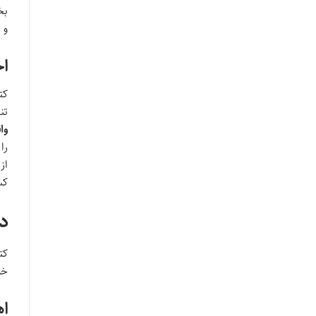
بخ
و 
اخ
کت
تن
وا
را
از
کس
د
کت
خو
ا