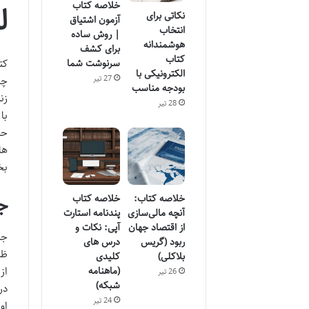
خلاصه کتاب
ل
نکاتی برای
آزمون اشتیاق
انتخاب
| روش ساده
هوشمندانه
برای کشف
کتاب
سرنوشت شما
کت
الکترونیکی با
27 تیر
چا
بودجه مناسب
زن
28 تیر
با
حق
ها
بخ
خلاصه کتاب:
خلاصه کتاب
ج
آنچه مالی‌سازی
پندنامه استارت
از اقتصاد جهان
آپی: نکات و
جن
ربود (گریس
درس های
ظا
بلاکلی)
کلیدی
(ماهنامه
از
26 تیر
شبکه)
در
24 تیر
او