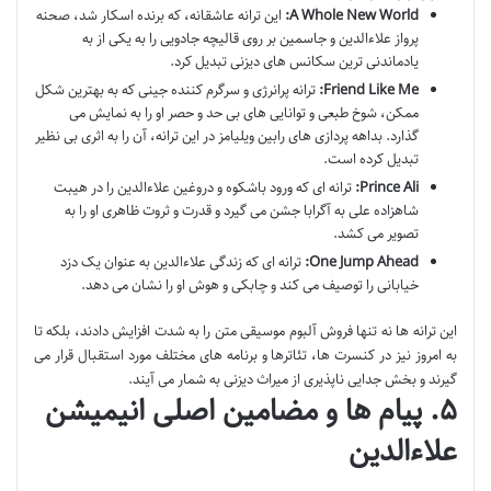
A Whole New World:
این ترانه عاشقانه، که برنده اسکار شد، صحنه
پرواز علاءالدین و جاسمین بر روی قالیچه جادویی را به یکی از به
یادماندنی ترین سکانس های دیزنی تبدیل کرد.
Friend Like Me:
ترانه پرانرژی و سرگرم کننده جینی که به بهترین شکل
ممکن، شوخ طبعی و توانایی های بی حد و حصر او را به نمایش می
گذارد. بداهه پردازی های رابین ویلیامز در این ترانه، آن را به اثری بی نظیر
تبدیل کرده است.
Prince Ali:
ترانه ای که ورود باشکوه و دروغین علاءالدین را در هیبت
شاهزاده علی به آگرابا جشن می گیرد و قدرت و ثروت ظاهری او را به
تصویر می کشد.
One Jump Ahead:
ترانه ای که زندگی علاءالدین به عنوان یک دزد
خیابانی را توصیف می کند و چابکی و هوش او را نشان می دهد.
این ترانه ها نه تنها فروش آلبوم موسیقی متن را به شدت افزایش دادند، بلکه تا
به امروز نیز در کنسرت ها، تئاترها و برنامه های مختلف مورد استقبال قرار می
گیرند و بخش جدایی ناپذیری از میراث دیزنی به شمار می آیند.
۵. پیام ها و مضامین اصلی انیمیشن
علاءالدین