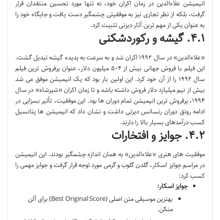
انیمیشن علاءالدین در زمان اکران خود، نه تنها مورد تحسین منتقدان قرار
گرفت، بلکه از نظر تجاری نیز به موفقیتی چشمگیر دست یافت و جایگاه خود را
به عنوان یکی از مهم ترین آثار دیزنی تثبیت کرد.
۴.۱. گیشه و رکوردشکنی
«علاءالدین» در سال ۱۹۹۲ اکران شد و به سرعت به پدیده گیشه تبدیل گشت.
این فیلم با فروش جهانی بیش از ۵۰۴ میلیون دلار، عنوان پرفروش ترین فیلم
سال ۱۹۹۲ را از آن خود کرد. این اولین بار بود که یک انیمیشن موفق می شد
بیش از نیم میلیارد دلار فروش داشته باشد و تا زمان اکران «شیرشاه» در سال
۱۹۹۴، پرفروش ترین انیمیشن تمام دوران ها بود. این موفقیت، تأثیر بسزایی در
ادامه رونق دوران رنسانس دیزنی داشت و نشان داد که انیمیشن ها پتانسیل
کسب درآمدهای بسیار بالا را دارند.
۴.۲. جوایز و افتخارات
موفقیت های هنری «علاءالدین» به همان اندازه چشمگیر بودند. این انیمیشن
در مراسم جوایز اسکار، گلدن گلوب و گرمی مورد توجه قرار گرفت و جوایز مهمی را
کسب کرد:
جوایز اسکار:
بهترین موسیقی متن اصلی (Best Original Score) برای آلن
منکن.