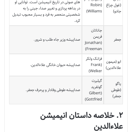
های صوتی در تاریخ انیمیشن است. توانایی او
(غول چراغ
(Robin
در بداهه پردازی و تغییر صدا، جینی را به
جادو)
Williams)
شخصیتی منحصر به فرد و بسیار محبوب تبدیل
کرد.
جاناتان
فریمن
جعفر
صداپیشه وزیر جاه طلب و شرور.
(Jonathan
Freeman)
فرانک ولکر
ابو (میمون
(Frank
صداپیشه حیوان خانگی علاءالدین.
علاءالدین)
Welker)
گیلبرت
یاگو
گوتفرید
(طوطی
صداپیشه طوطی وفادار و پرحرف جعفر.
(Gilbert
جعفر)
Gottfried)
۲. خلاصه داستان انیمیشن
علاءالدین