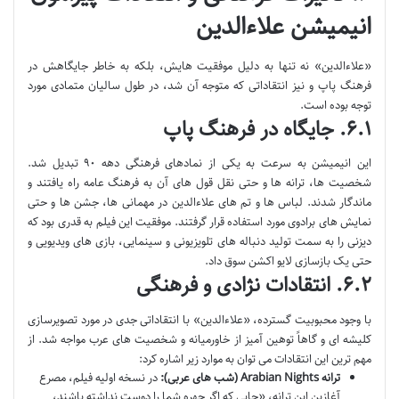
انیمیشن علاءالدین
«علاءالدین» نه تنها به دلیل موفقیت هایش، بلکه به خاطر جایگاهش در
فرهنگ پاپ و نیز انتقاداتی که متوجه آن شد، در طول سالیان متمادی مورد
توجه بوده است.
۶.۱. جایگاه در فرهنگ پاپ
این انیمیشن به سرعت به یکی از نمادهای فرهنگی دهه ۹۰ تبدیل شد.
شخصیت ها، ترانه ها و حتی نقل قول های آن به فرهنگ عامه راه یافتند و
ماندگار شدند. لباس ها و تم های علاءالدین در مهمانی ها، جشن ها و حتی
نمایش های برادوی مورد استفاده قرار گرفتند. موفقیت این فیلم به قدری بود که
دیزنی را به سمت تولید دنباله های تلویزیونی و سینمایی، بازی های ویدیویی و
حتی یک بازسازی لایو اکشن سوق داد.
۶.۲. انتقادات نژادی و فرهنگی
با وجود محبوبیت گسترده، «علاءالدین» با انتقاداتی جدی در مورد تصویرسازی
کلیشه ای و گاهاً توهین آمیز از خاورمیانه و شخصیت های عرب مواجه شد. از
مهم ترین این انتقادات می توان به موارد زیر اشاره کرد:
ترانه Arabian Nights (شب های عربی):
در نسخه اولیه فیلم، مصرع
آغازین این ترانه، «جایی که اگر چهره شما را دوست نداشته باشند،