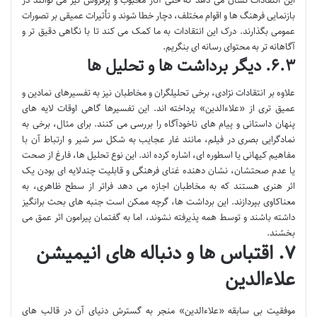
بازنمایی فرهنگ ها و اقوام مختلف، دچار خطا شوند و تأثیرات عمیقی بر تصورات
عمومی بگذارند. درک این انتقادات به ما کمک می کند تا با نگاهی دقیق تر و
آگاهانه تر به محتوای رسانه ای بنگریم.
۶.۳. دیگر برداشت ها و تحلیل ها
علاوه بر انتقادات نژادی، برخی تحلیلگران و مخاطبان نیز به تفسیرهای نمادین و
عمیق تری از «علاءالدین» پرداخته اند. این تفسیرها گاهی اوقات لایه های
پنهان داستانی و پیام های ناخودآگاه را بررسی می کنند. برای مثال، برخی به
نمادگرایی بصری در فیلم، مانند غار عجایب به شکل سر شیر و ارتباط آن با
مفاهیم کیهانی یا اسطوره ای، اشاره کرده اند. این نوع تحلیل ها، فارغ از صحت
یا عدم صحتشان، نشان دهنده غنای فرهنگی و قابلیت چندلایه ای بودن یک
اثر هنری هستند که به مخاطبان اجازه می دهد فراتر از سطح ظاهری، به
معناکاوی بپردازند. این برداشت ها، گرچه ممکن است جنبه های بحث برانگیز
داشته باشند و توسط همه پذیرفته نشوند، اما به گفتمان پیرامون اثر عمق می
بخشند.
۷. اقتباس ها و دنباله های انیمیشن
علاءالدین
موفقیت بی سابقه «علاءالدین» منجر به گسترش دنیای آن در قالب های