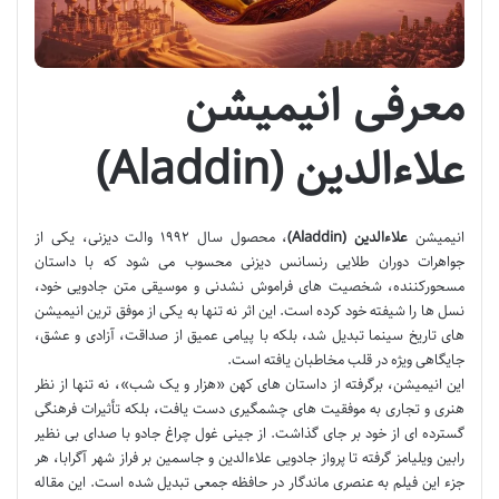
معرفی انیمیشن
علاءالدین (Aladdin)
انیمیشن
علاءالدین (Aladdin)
، محصول سال ۱۹۹۲ والت دیزنی، یکی از
جواهرات دوران طلایی رنسانس دیزنی محسوب می شود که با داستان
مسحورکننده، شخصیت های فراموش نشدنی و موسیقی متن جادویی خود،
نسل ها را شیفته خود کرده است. این اثر نه تنها به یکی از موفق ترین انیمیشن
های تاریخ سینما تبدیل شد، بلکه با پیامی عمیق از صداقت، آزادی و عشق،
جایگاهی ویژه در قلب مخاطبان یافته است.
این انیمیشن، برگرفته از داستان های کهن «هزار و یک شب»، نه تنها از نظر
هنری و تجاری به موفقیت های چشمگیری دست یافت، بلکه تأثیرات فرهنگی
گسترده ای از خود بر جای گذاشت. از جینی غول چراغ جادو با صدای بی نظیر
رابین ویلیامز گرفته تا پرواز جادویی علاءالدین و جاسمین بر فراز شهر آگرابا، هر
جزء این فیلم به عنصری ماندگار در حافظه جمعی تبدیل شده است. این مقاله