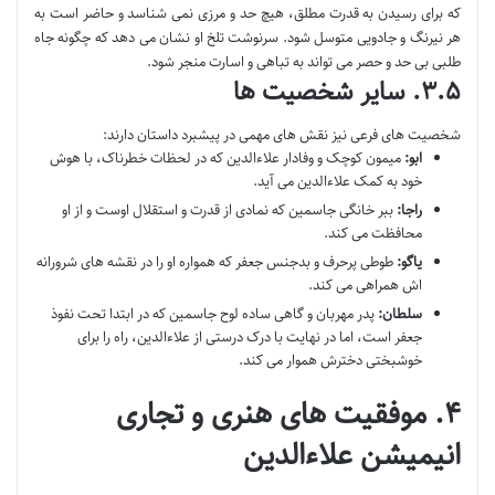
که برای رسیدن به قدرت مطلق، هیچ حد و مرزی نمی شناسد و حاضر است به
هر نیرنگ و جادویی متوسل شود. سرنوشت تلخ او نشان می دهد که چگونه جاه
طلبی بی حد و حصر می تواند به تباهی و اسارت منجر شود.
۳.۵. سایر شخصیت ها
شخصیت های فرعی نیز نقش های مهمی در پیشبرد داستان دارند:
ابو:
میمون کوچک و وفادار علاءالدین که در لحظات خطرناک، با هوش
خود به کمک علاءالدین می آید.
راجا:
ببر خانگی جاسمین که نمادی از قدرت و استقلال اوست و از او
محافظت می کند.
یاگو:
طوطی پرحرف و بدجنس جعفر که همواره او را در نقشه های شرورانه
اش همراهی می کند.
سلطان:
پدر مهربان و گاهی ساده لوح جاسمین که در ابتدا تحت نفوذ
جعفر است، اما در نهایت با درک درستی از علاءالدین، راه را برای
خوشبختی دخترش هموار می کند.
۴. موفقیت های هنری و تجاری
انیمیشن علاءالدین