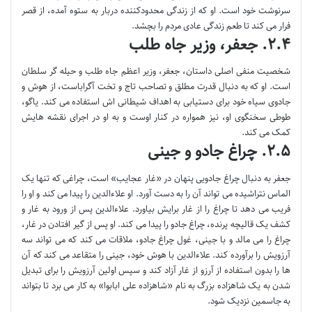
سرنوشت خود است. او که از زندگی محدودکننده دربار به ستوه آمده، از قصر
فرار می کند تا طعم زندگی عادی مردم را بچشد.
۲.۴. جعفر، وزیر جاه طلب
شخصیت منفی اصلی داستان، جعفر، وزیر اعظم جاه طلب و حیله گر سلطان
است. او که به دنبال قدرت مطلق و تصاحب تاج و تخت آگراباست، از هوش و
جادوی سیاه خود برای دستیابی به اهداف شیطانی اش استفاده می کند. یاگو،
طوطی سخنگوی او، نیز همواره در کنار اوست و به او در اجرای نقشه هایش
کمک می کند.
۲.۵. چراغ جادو و جینی
جعفر به دنبال چراغ جادویی پنهان در «غار عجایب» است، چراغی که تنها یک
الماس نتراشیده می تواند آن را به دست آورد. او علاءالدین را پیدا می کند و او را
فریب می دهد تا چراغ را از غار برایش بیاورد. علاءالدین پس از ورود به غار و
کشف یک قالیچه پرنده، چراغ جادو را پیدا می کند. او پس از گیر افتادن در غار،
چراغ را می مالد و با جینی، غول چراغ جادو، ملاقات می کند که می تواند سه
آرزویش را برآورده کند. علاءالدین با هوش خود، جینی را متقاعد می کند که آن
ها را بدون استفاده از آرزو از غار آزاد کند و سپس اولین آرزویش را برای تبدیل
شدن به یک شاهزاده بزرگ به نام «شاهزاده علی ابابوا» به کار می برد تا بتواند
به جاسمین نزدیک شود.