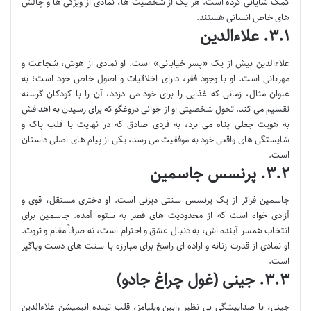
کمک شایانی کرده است. هر یک از شخصیت ها، نمادی از ویژگی ها و چالش
های خاص انسانی هستند.
۳.۱. علاءالدین
علاءالدین بیش از یک «پسر خیابانی» است. او نمادی از هوش، شجاعت و
مهربانی است. او با وجود فقر، دارای اخلاقیات و اصول خاص خود است؛ به
عنوان مثال، زمانی که غذایی را برای خود می دزدد، آن را با کودکان گرسنه
تقسیم می کند. تحول شخصیتی او از جوانی دروغگو که برای رسیدن به اهدافش
به هویت جعلی پناه می برد، به فردی صادق که در نهایت با قلب پاک و
شایستگی های واقعی خود به موفقیت می رسد، یکی از پیام های اصلی داستان
است.
۳.۲. پرنسس جاسمین
جاسمین فراتر از یک پرنسس سنتی دیزنی است. او دختری مستقل، قوی و
آزادی خواه است که از محدودیت های قصر به ستوه آمده. جاسمین برای
انتخاب همسر آینده اش، به دنبال عشق و احترام است، نه صرفاً مقام و ثروت.
او نمادی از قدرت زنانه و اراده ای راسخ برای مبارزه با سنت های دست وپاگیر
است.
۳.۳. جینی (غول چراغ جادو)
جینی، با صداپیشگی بی نظیر رابین ویلیامز، قلب تپنده انیمیشن علاءالدین