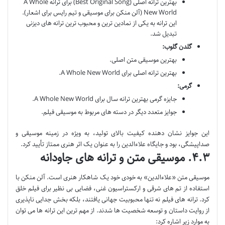
بهترین ترانه اصلی (Best Original Song) برای ترانه A Whole
New World (آلن منکن برای موسیقی و تیم رایس برای اشعار).
این ترانه به یکی از نمادین ترین و محبوب ترین ترانه های دیزنی
تبدیل شد.
گلدن گلوب:
بهترین موسیقی متن اصلی.
بهترین ترانه اصلی برای A Whole New World.
گرمی:
جایزه گرمی بهترین ترانه سال برای A Whole New World.
جوایز متعدد دیگر در دسته های مربوط به موسیقی فیلم.
این جوایز نشان دهنده کیفیت بالای تولید، به ویژه در زمینه موسیقی و
صداپیشگی، بود و جایگاه علاءالدین را به عنوان یک اثر هنری ممتاز تأیید کرد.
۴.۳. موسیقی متن و ترانه های جاودانه
موسیقی متن «علاءالدین» به خودی خود یک شاهکار هنری است. آلن منکن با
استفاده از تم های شرقی و ارکستراسیون غنی، فضایی بی نظیر برای فیلم خلق
کرد. ترانه های فیلم نه تنها محبوبیت جهانی یافتند، بلکه بخش جدایی ناپذیری
از روایت داستان و توسعه شخصیت ها شدند. از مهم ترین این ترانه ها می توان
به موارد زیر اشاره کرد: