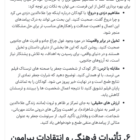
برای بهره برداری کامل از این فرصت، می توان به نکات زیر توجه کرد:
مفاهیم دزدی و دروغ:
با کودکان درباره اینکه چرا علاءالدین دزدی می کرد
و چرا دروغ گفت، صحبت کنید. این بحث می تواند به درک پیامدهای
این اعمال و اهمیت صداقت و راهکارهای مناسب تر برای حل مشکلات
منجر شود.
تخیل در برابر واقعیت:
در مورد وجود غول چراغ جادو و قدرت های جادویی
صحبت کنید. روشن کنید که این ها بخشی از دنیای داستان و تخیل
هستند و در دنیای واقعی، برای رسیدن به اهداف، به تلاش و پشتکار نیاز
است، نه آرزوهای جادویی.
مقابله با ترس:
اگر کودک از شخصیت جعفر یا صحنه های ترسناک فیلم
می ترسد، با او همدلی کنید. توضیح دهید که شرارت جعفر نمادی از
نتایج طمع است و در نهایت خیر پیروز می شود. کودکان را به تماشای
پایان فیلم تشویق کنید تا نتیجه اعمال شخصیت ها را ببینند و ترسشان
کاهش یابد.
ارزش های حقیقی:
به جای تمرکز بر ظاهر و ثروت (مانند زندگی علاءالدین
در قصر به عنوان شاهزاده)، بر اهمیت ویژگی های درونی مانند مهربانی،
شجاعت، صداقت و وفاداری تأکید کنید. از سرنوشت جعفر به عنوان
مثالی از پیامدهای منفی طمع و خودخواهی یاد کنید.
۶. تأثیرات فرهنگی و انتقادات پیرامون