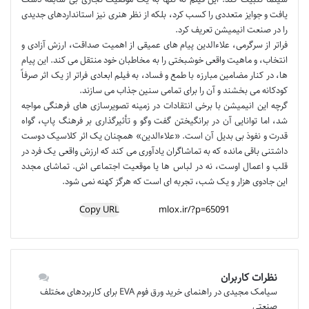
یافت و جوایز متعددی را کسب کرد، بلکه از نظر هنری نیز استانداردهای جدیدی
را در صنعت انیمیشن تعریف کرد.
فراتر از سرگرمی، علاءالدین پیام های عمیقی از اهمیت صداقت، ارزش آزادی و
انتخاب، و ماهیت واقعی خوشبختی را به مخاطبان خود منتقل می کند. این پیام
ها، در کنار مضامین مبارزه با طمع و فساد، به فیلم ابعادی فراتر از یک اثر صرفاً
کودکانه می بخشند و آن را برای تمامی سنین جذاب می سازند.
گرچه این انیمیشن با برخی انتقادات در زمینه تصویرسازی های فرهنگی مواجه
شد، اما توانایی آن در برانگیختن گفت وگو و تأثیرگذاری بر فرهنگ پاپ، گواه
قدرت و نفوذ بی بدیل آن است. «علاءالدین» همچنان یک اثر کلاسیک دوست
داشتنی باقی مانده که به تماشاگران یادآوری می کند که ارزش واقعی یک فرد در
قلب و اعمال اوست، نه در لباس ها یا موقعیت اجتماعی اش. تماشای مجدد
این جادوی هزار و یک شب، تجربه ای است که هرگز کهنه نمی شود.
Copy URL
نظرات کاربران
سیامک مجیدی
در
راهنمای خرید ورق فوم EVA برای کاربردهای مختلف
صنعتی