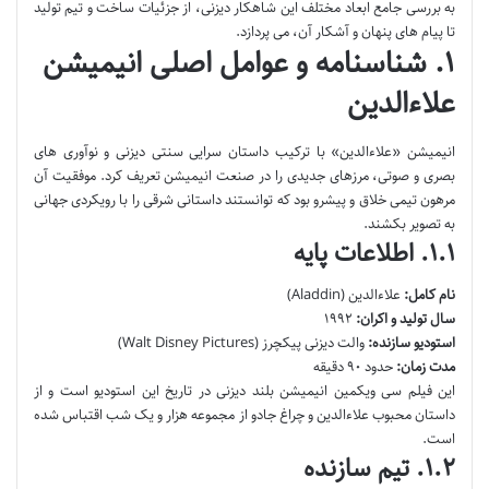
به بررسی جامع ابعاد مختلف این شاهکار دیزنی، از جزئیات ساخت و تیم تولید
تا پیام های پنهان و آشکار آن، می پردازد.
۱. شناسنامه و عوامل اصلی انیمیشن
علاءالدین
انیمیشن «علاءالدین» با ترکیب داستان سرایی سنتی دیزنی و نوآوری های
بصری و صوتی، مرزهای جدیدی را در صنعت انیمیشن تعریف کرد. موفقیت آن
مرهون تیمی خلاق و پیشرو بود که توانستند داستانی شرقی را با رویکردی جهانی
به تصویر بکشند.
۱.۱. اطلاعات پایه
نام کامل:
علاءالدین (Aladdin)
سال تولید و اکران:
۱۹۹۲
استودیو سازنده:
والت دیزنی پیکچرز (Walt Disney Pictures)
مدت زمان:
حدود ۹۰ دقیقه
این فیلم سی ویکمین انیمیشن بلند دیزنی در تاریخ این استودیو است و از
داستان محبوب علاءالدین و چراغ جادو از مجموعه هزار و یک شب اقتباس شده
است.
۱.۲. تیم سازنده