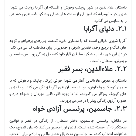
داستان علاءالدین در شهر پرجنب وجوش و افسانه ای آگرابا روایت می شود؛
شهری در خاورمیانه که آمیزه ای از سنت های شرقی و شکوه قصرهای پادشاهی
را به نمایش می گذارد.
۲.۱. دنیای آگرابا
آگرابا شهری خیالی است که با معماری خیره کننده، بازارهای پرهیاهو و کوچه
های تنگ و پرپیچ وخم، فضایی شرقی و جادویی را برای مخاطب تداعی می کند.
در دل این شهر، قصر باشکوه سلطان قرار دارد که محل زندگی پرنسس جاسمین
و پدرش، سلطان، است.
۲.۲. علاءالدین، پسر فقیر
داستان با معرفی علاءالدین آغاز می شود؛ جوانی زیرک، چابک و باهوش که با
میمون کوچک و وفادارش، ابو، در خیابان های آگرابا زندگی می کند. او با دزدی
های کوچک روزگار می گذراند، اما با وجود فقر، قلبی مهربان و شجاع دارد و
همواره آرزوی زندگی بهتر را در سر می پروراند.
۲.۳. جاسمین، پرنسس آزادی خواه
در مقابل، پرنسس جاسمین، دختر سلطان، از زندگی در قصر و قوانین
سختگیرانه آن خسته شده است. قانون او را مجبور می کند که برای ازدواج، یک
شاهزاده انتخاب کند، اما جاسمین به دنبال عشق واقعی و آزادی برای انتخاب