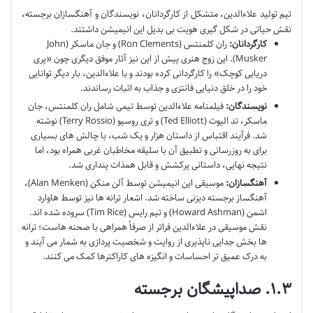
تیم تولید علاءالدین، متشکل از کارگردانان، نویسندگان و آهنگسازان برجسته،
نقش حیاتی در شکل گیری هویت بی بدیل این انیمیشن داشتند.
کارگردانان:
ران کلمنتس (Ron Clements) و جان ماسکر (John
Musker). این زوج هنری پیش از این نیز آثار موفق دیگری چون «پری
دریایی کوچک» را کارگردانی کرده بودند و با علاءالدین، بار دیگر توانایی
خود را در خلق دنیایی فانتزی و جذاب به اثبات رساندند.
نویسندگان:
فیلمنامه علاءالدین توسط تیمی شامل ران کلمنتس، جان
ماسکر، تد الیوت (Ted Elliott) و تری روسیو (Terry Rossio) نوشته
شد. فرآیند اقتباس از داستان هزار و یک شب، با چالش های بسیاری
برای به روزرسانی و تطبیق آن با سلیقه مخاطبان غربی همراه بود، اما
نتیجه نهایی، داستانی پرکشش و قابل همذات پنداری شد.
آهنگسازان:
موسیقی این انیمیشن توسط آلن منکن (Alan Menken)،
آهنگساز برجسته دیزنی ساخته شد. اشعار ترانه ها نیز توسط هاوارد
اشمن (Howard Ashman) و تیم رایس (Tim Rice) سروده شده اند.
نقش موسیقی در علاءالدین فراتر از صرفاً همراهی با صحنه هاست؛ ترانه
ها بخش جدایی ناپذیری از روایت و شخصیت پردازی به شمار می آیند و
به درک عمیق تر احساسات و انگیزه های کاراکترها کمک می کنند.
۱.۳. صداپیشگان برجسته