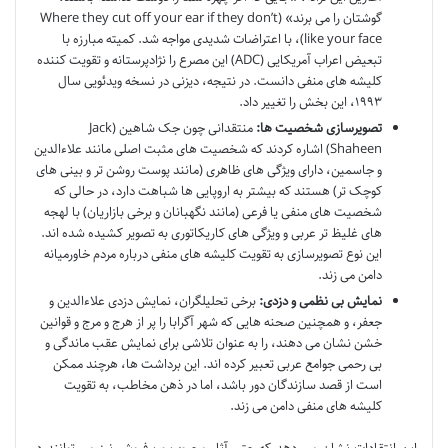
گوشتان را می برند» (Where they cut off your ear if they don’t
like your face)، با اعتراضات شدیدی مواجه شد. کمیته مبارزه با
تبعیض اعراب آمریکایی (ADC) این مصرع را نژادپرستانه و تقویت کننده
کلیشه های منفی دانست. در نتیجه، دیزنی در نسخه ویدئویی سال
۱۹۹۳، این بخش را تغییر داد.
تصویرسازی شخصیت ها:
منتقدانی چون جک شاهین (Jack
Shaheen) اشاره کردند که شخصیت های مثبت اصلی مانند علاءالدین
و جاسمین، دارای ویژگی های ظاهری (مانند پوست روشن تر و بینی های
کوچک تر) هستند که بیشتر به اروپایی ها شباهت دارد، در حالی که
شخصیت های منفی یا فرعی (مانند نگهبانان و برخی بازاریان) با لهجه
های غلیظ تر عربی و ویژگی های کاریکاتوری به تصویر کشیده شده اند.
این نوع تصویرسازی به تقویت کلیشه های منفی درباره مردم خاورمیانه
دامن می زند.
نمایش بی نظمی و دزدی:
برخی تحلیلگران، نمایش دزدی علاءالدین و
جعفر، و همچنین صحنه هایی که شهر آگرابا را پر از هرج و مرج و قوانین
خشن نشان می دهند، را به عنوان تلاشی برای نمایش عقب ماندگی و
بی رحمی جوامع عربی تعبیر کرده اند. این برداشت ها، هرچند ممکن
است از قصد سازندگان دور باشد، اما در ذهن مخاطب، به تقویت
کلیشه های منفی دامن می زند.
این انتقادات نشان می دهد که حتی آثار محبوب و پرفروش نیز می توانند در