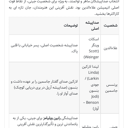
انتخاب صداپیشگان ماهر و توانمند، به ویژه برای شخصیت جینی، از نقاط قوت
اصلی انیمیشن علاءالدین بود. نقش آفرینی این هنرمندان، جان تازه ای به
کاراکترها بخشید.
صداپیشه
شخصیت
توضیحات
اصلی
اسکات
وینگر
صداپیشه شخصیت اصلی، پسر خیابانی با قلبی
علاءالدین
(Scott
پاک.
Weinger)
لیندا لارکین
(Linda
Larkin) /
لارکین صدای گفتار جاسمین را بر عهده داشت و
پرنسس
جودی
بنسون (صداپیشه آریل در پری دریایی کوچک)
جاسمین
بنسون
صدای آواز او را.
(Jodi
Benson –
آواز)
صداپیشگی
رابین ویلیامز
برای جینی، یکی از به
یادماندنی ترین و تأثیرگذارترین نقش آفرینی
جینی
رابین ویلیامز