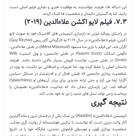
این دنباله ها، هرچند نتوانستند به موفقیت هنری و تجاری فیلم اصلی دست
یابند، اما به گسترش داستان و شخصیت ها کمک کردند.
۷.۳. فیلم لایو اکشن علاءالدین (۲۰۱۹)
در راستای رویکرد دیزنی به بازسازی انیمیشن های کلاسیک خود به صورت لایو
اکشن، فیلم «علاءالدین» در سال ۲۰۱۹ به کارگردانی گای ریچی (Guy Ritchie)
اکران شد. این فیلم با بازی منا مسعود (Mena Massoud) در نقش علاءالدین،
نائومی اسکات (Naomi Scott) در نقش جاسمین، و ویل اسمیت (Will
Smith) در نقش جینی، توانست فروش بسیار بالایی داشته باشد. هرچند
داستان اصلی را حفظ کرده بود، اما تغییرات و اضافاتی نیز داشت، به ویژه در
شخصیت پردازی جاسمین که نقشی فعال تر و قدرتمندتر در مسائل سیاسی
آگرابا ایفا می کرد و حتی ترانه جدیدی برای بیان آرزوهای او (Speechless)
اضافه شد. این بازسازی نشان داد که جذابیت «علاءالدین» همچنان پا
برجاست و می تواند نسل های جدید را نیز به خود جذب کند.
نتیجه گیری
انیمیشن «علاءالدین» (Aladdin) بی شک یکی از درخشان ترین و ماندگارترین
آثار والت دیزنی است که توانست با ترکیبی هوشمندانه از روایت گری جذاب،
شخصیت پردازی قوی، و موسیقی فراموش نشدنی، جایگاه خود را در تاریخ
سینما تثبیت کند. این فیلم نه تنها به یک موفقیت تجاری بی سابقه دست