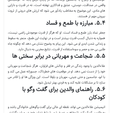
واقعی در صداقت، دوستی، عشق و فداکاری نهفته است، نه در قدرت و دارایی
های مادی. این موضوع به مخاطب یادآور می شود که ارزش های درونی از ثروت
بیرونی مهم تر هستند.
۵.۴. مبارزه با طمع و فساد
جعفر نماد بارز طمع و فساد است. او که هرگز از قدرت موجودش راضی نیست،
همواره به دنبال کسب قدرت بیشتر است و در نهایت این طمع، منجر به سقوط
و زندانی شدن ابدی او می شود. این پیام به وضوح نشان می دهد که چگونه جاه
طلبی بی حد و حصر و سوءاستفاده از قدرت، نتایج مخربی به دنبال دارد.
۵.۵. شجاعت و مهربانی در برابر سختی ها
علاءالدین با وجود زندگی در فقر و چالش های فراوان، هرگز شجاعت و مهربانی
خود را از دست نمی دهد. او در موقعیت های خطرناک، جسورانه عمل می کند و
با ابو، جاسمین و حتی جینی، مهربان و باوفا است. این ویژگی ها او را قادر می
سازد تا بر مشکلات غلبه کند و به فردی بهتر تبدیل شود.
۵.۶. راهنمای والدین برای گفت وگو با
کودکان
انیمیشن علاءالدین می تواند نقطه ای عالی برای گفت وگوهای خانوادگی باشد و
به والدین کمک کند تا مفاهیم عمیق تری را با فرزندان خود در میان بگذارند.