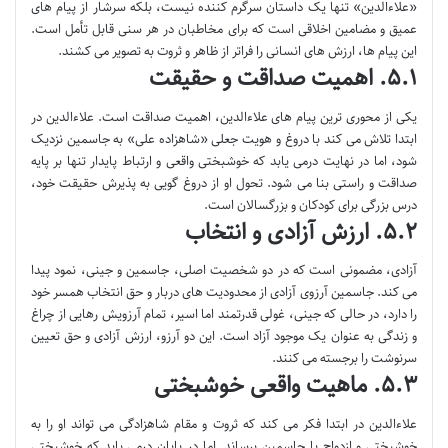
«علاءالدین» تنها یک داستان سرگرم کننده نیست، بلکه سرشار از پیام های
عمیق و مضامین اخلاقی است که برای مخاطبان در هر سنی قابل تأمل است.
این پیام ها، ارزش های انسانی را فراتر از ظاهر و ثروت به تصویر می کشند.
۵.۱. اهمیت صداقت و حقیقت
یکی از محوری ترین پیام های علاءالدین، اهمیت صداقت است. علاءالدین در
ابتدا تلاش می کند با دروغ و هویت جعلی «شاهزاده علی» به جاسمین نزدیک
شود، اما در نهایت درمی یابد که خوشبختی واقعی و ارتباط پایدار تنها بر پایه
صداقت و راستی بنا می شود. تحول او از دروغ گویی به پذیرش حقیقت خود،
درس بزرگی برای کودکان و بزرگسالان است.
۵.۲. ارزش آزادی و انتخاب
آزادی، مضمونی است که در دو شخصیت اصلی، جاسمین و جینی، نمود پیدا
می کند. جاسمین آرزوی آزادی از محدودیت های دربار و حق انتخاب همسر خود
را دارد، در حالی که جینی، غولی قدرتمند اما اسیر، تمام آرزویش رهایی از چراغ
و زندگی به عنوان یک موجود آزاد است. این دو آرزو، ارزش آزادی و حق تعیین
سرنوشت را برجسته می کنند.
۵.۳. ماهیت واقعی خوشبختی
علاءالدین در ابتدا فکر می کند که ثروت و مقام شاهزادگی می تواند او را به
خوشبختی و ازدواج با جاسمین برساند. اما در پایان درمی یابد که خوشبختی