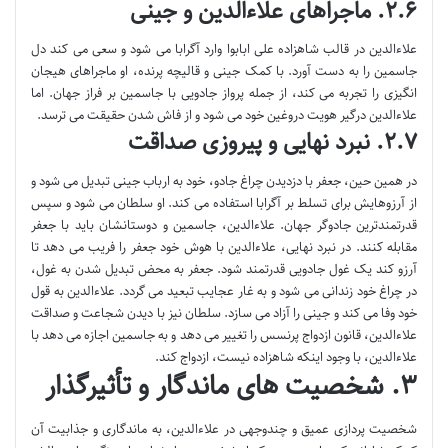
۲.۶. ماجراهای علاءالدین و جینی
علاءالدین در قالب شاهزاده علی ابابوا وارد آگرابا می شود و سعی می کند دل
جاسمین را به دست آورد. با کمک جینی و قالیچه پرنده، او ماجراهای هیجان
انگیزی را تجربه می کند، از جمله پرواز جادویی با جاسمین بر فراز جهان. اما
علاءالدین درگیر هویت دروغین خود می شود و از فاش شدن حقیقت می ترسد.
۲.۷. نبرد نهایی و پیروزی صداقت
در همین حین، جعفر با دزدیدن چراغ جادو، خود به ارباب جینی تبدیل می شود و
از آرزوهایش برای تسلط بر آگرابا استفاده می کند. او سلطان می شود و سپس
قدرتمندترین جادوگر جهان. علاءالدین، جاسمین و دوستانشان باید با جعفر
مقابله کنند. در نبرد نهایی، علاءالدین با هوش خود جعفر را فریب می دهد تا
آرزو کند یک غول جادویی قدرتمند شود. جعفر به محض تبدیل شدن به غول،
در چراغ خود زندانی می شود و به غار عجایب تبعید می گردد. علاءالدین به قول
خود وفا می کند و جینی را آزاد می سازد. سلطان نیز با دیدن شجاعت و صداقت
علاءالدین، قانون ازدواج پرنسس را تغییر می دهد و به جاسمین اجازه می دهد با
علاءالدین، با وجود اینکه شاهزاده نیست، ازدواج کند.
۳. شخصیت های ماندگار و تأثیرگذار
شخصیت پردازی عمیق و چندوجهی در علاءالدین، به ماندگاری و جذابیت آن