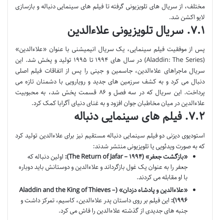
مختلف، از سریال های تلویزیونی گرفته تا فیلم های سینمایی دنباله و بازسازی
لایو اکشن شد.
۷.۱. سریال تلویزیونی علاءالدین
پس از موفقیت فیلم سینمایی، یک سریال انیمیشنی با عنوان «علاءالدین»
(Aladdin: The Series) در سال های ۱۹۹۴ تا ۱۹۹۵ تولید و پخش شد. این
سریال ماجراهای علاءالدین، جاسمین و جینی را پس از اتفاقات فیلم اصلی
دنبال می کرد و به کشف سرزمین های جدید و رویارویی با دشمنان تازه می
پرداخت. این سریال که در سه فصل و ۸۶ قسمت پخش شد، به محبوبیت
علاءالدین در میان مخاطبان جوان افزود و به غنای دنیای آگرابا کمک کرد.
۷.۲. فیلم های سینمایی دنباله
استودیوی دیزنی دو فیلم سینمایی دنباله مستقیم نیز برای علاءالدین تولید کرد
که به صورت ویدئویی یا تلویزیونی منتشر شدند:
«بازگشت جعفر» (The Return of Jafar – ۱۹۹۴):
اولین دنباله که
جعفر را به عنوان یک غول بازگرداند و علاءالدین و دوستانش باید دوباره
با او مقابله می کردند.
«علاءالدین و پادشاه دزدان» (Aladdin and the King of Thieves –
۱۹۹۶):
این فیلم بر روی داستان پدر علاءالدین، کاسیم، تمرکز داشت و
جنبه های جدیدی از گذشته علاءالدین را فاش می کرد.