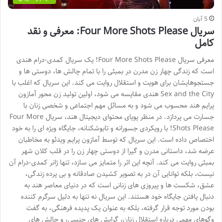
5 آبان
سریال Four More Shots Please: معرفی و نقد
کامل
معرفی سریال Four More Shots Please! یک سریال کمدی-درام هندی
است که زندگی چهار زن مدرن در بمبئی را با تمام چالش ها، دوستی ها و
جستجوهایشان برای هویت و استقلال روایت می کند. این سریال که اغلب با
Sex and the City هندی مقایسه می شود، اولین تولید زن محور آمازون
پرایم هند محسوب می شود و به مسائل مهم اجتماعی و شخصی زنان با
جسارت می پردازد. در منظر پویای محتوای دیجیتال هند، سریال Four More
Shots Please! با رویکردی جسورانه و تابوشکنانه، جایگاه ویژه ای را به خود
اختصاص داده است. این سریال که توسط آمازون پرایم ویدئو به مخاطبان
عرضه شد، داستانی مدرن و گیرا از دوستی چهار زن را در قلب کلان شهر
بمبئی روایت می کند. آنچه این اثر را متمایز می سازد، تنها ژانر کمدی-درام آن
نیست، بلکه توانایی آن در به تصویر کشیدن صادقانه و بی پرده زندگی،
عشق، شکست ها و پیروزی های زنانی است که در دنیای معاصر هند به
دنبال یافتن جایگاه خود هستند. این سریال نه تنها به دلیل سرگرم کننده
بودن مورد توجه قرار گرفته، بلکه به عنوان یک پدیده فرهنگی، به گفت
وگوهای مهمی درباره استقلال زنان، گرایش های جنسی، و چالش های