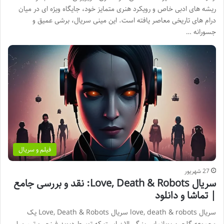
ریشه های ادبی خاص و رویکرد هنری متمایز خود، جایگاه ویژه ای در میان
درام های تاریخی معاصر یافته است. این مینی سریال، برشی عمیق و
جسورانه …
فیلم و سریال
27 شهریور
سریال Love, Death & Robots: نقد و بررسی جامع
| تماشا و دانلود
سریال love, death & robots سریال Love, Death & Robots یک
مجموعه گلچین پویانمایی بزرگسالان است که توسط دیوید فینچر و تیم میلر