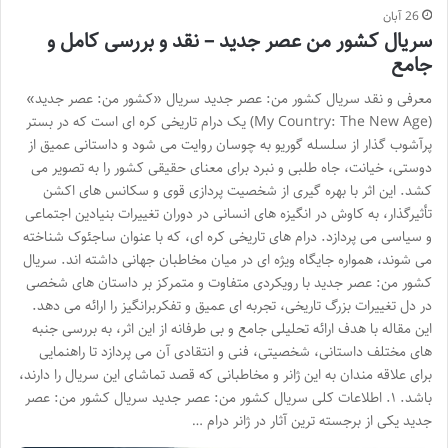
26 آبان
سریال کشور من عصر جدید – نقد و بررسی کامل و
جامع
معرفی و نقد سریال کشور من: عصر جدید سریال «کشور من: عصر جدید»
(My Country: The New Age) یک درام تاریخی کره ای است که در بستر
پرآشوب گذار از سلسله گوریو به چوسان روایت می شود و داستانی عمیق از
دوستی، خیانت، جاه طلبی و نبرد برای معنای حقیقی کشور را به تصویر می
کشد. این اثر با بهره گیری از شخصیت پردازی قوی و سکانس های اکشن
تأثیرگذار، به کاوش در انگیزه های انسانی در دوران تغییرات بنیادین اجتماعی
و سیاسی می پردازد. درام های تاریخی کره ای، که با عنوان ساجئوک شناخته
می شوند، همواره جایگاه ویژه ای در میان مخاطبان جهانی داشته اند. سریال
کشور من: عصر جدید با رویکردی متفاوت و متمرکز بر داستان های شخصی
در دل تغییرات بزرگ تاریخی، تجربه ای عمیق و تفکربرانگیز را ارائه می دهد.
این مقاله با هدف ارائه تحلیلی جامع و بی طرفانه از این اثر، به بررسی جنبه
های مختلف داستانی، شخصیتی، فنی و انتقادی آن می پردازد تا راهنمایی
برای علاقه مندان به این ژانر و مخاطبانی که قصد تماشای این سریال را دارند،
باشد. ۱. اطلاعات کلی سریال کشور من: عصر جدید سریال کشور من: عصر
جدید یکی از برجسته ترین آثار در ژانر درام …