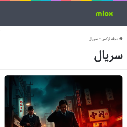
منو
مجله لوکس
~
سریال
سریال