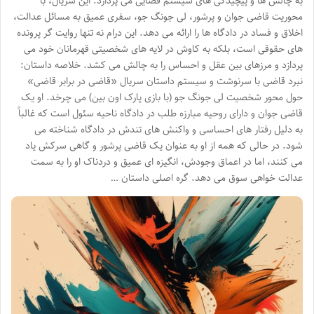
به چالش ها و پیچیدگی های سیستم قضایی می پردازد. این سریال، با
محوریت قاضی جوان و پرشور، لی جونگ جو، سفری عمیق به مسائل عدالت،
اخلاق و فساد در دادگاه ها را ارائه می دهد. این درام نه تنها روایت گر پرونده
های حقوقی است، بلکه به کاوش در لایه های شخصیتی قهرمانان خود می
پردازد و مرزهای بین عقل و احساس را به چالش می کشد. خلاصه داستان:
نبرد قاضی با سرنوشت و سیستم داستان سریال «قاضی در برابر قاضی»
حول محور شخصیت لی جونگ جو (با بازی پارک اون بین) می چرخد. او یک
قاضی جوان و دارای روحیه مبارزه طلب در دادگاه ناحیه سئول است که غالباً
به دلیل رفتار های احساسی و واکنش های تندش در دادگاه شناخته می
شود. در حالی که همه از او به عنوان یک قاضی پرشور و گاهی سرکش یاد
می کنند، اما در اعماق وجودش، انگیزه ای عمیق و دردناک او را به سمت
عدالت خواهی سوق می دهد. گره اصلی داستان …