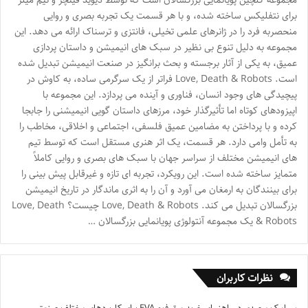
برای نتفلیکس ساخته شده، و با هر قسمت یک تجربه بصری و روایی
منحصربه فرد را در ژانرهای علمی تخیلی، فانتزی و ترسناک ارائه می دهد. این
مجموعه به دلیل تنوع بی نظیر در سبک های انیمیشن و داستان پردازی
عمیق، به یکی از آثار برجسته و بحث برانگیز در صنعت انیمیشن تبدیل شده
است. Love, Death & Robots فراتر از یک سرگرمی ساده، به کاوش در
پیچیدگی های وجود انسان، فناوری و آینده می پردازد. این مجموعه با
اپیزودهای کوتاه اما تأثیرگذار خود، مرزهای داستان گویی انیمیشنی را جابجا
کرده و با پرداختن به مضامین عمیق فلسفی، اجتماعی و اخلاقی، مخاطب را
به تأمل وامی دارد. هر قسمت، یک اثر هنری مستقل است که توسط تیم
های انیمیشن مختلف از سراسر جهان با سبک های بصری و روایی کاملاً
متمایز ساخته شده است. این رویکرد، تجربه ای تازه و غیرقابل پیش بینی را
برای بینندگان به ارمغان می آورد و آن را به اثری ماندگار در تاریخ انیمیشن
بزرگسالان تبدیل می کند. Love, Death & Robots چیست؟ Love, Death
& Robots یک مجموعه آنتولوژی پویانمایی بزرگسالان …
نظرات کاربران
سیامک مجیدی
در
راهنمای خرید ورق فوم EVA برای کاربردهای مختلف صنعتی