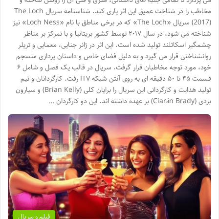
می پردازد تا تمامی جنبه های داستانی، هنری و فنی آن را روشن ساخته و
مخاطب را در شناخت عمیق این اثر یاری کند. شناسنامه سریال The Loch
(2017) سریال «The Loch» که در برخی مناطق با نام «Loch Ness» نیز
شناخته می شود، در سال ۲۰۱۷ توسط کشور بریتانیا و با تمرکز بر مناظر
چشمگیر اسکاتلند تولید شده است. این اثر در ژانر جنایی، معمایی و تریلر
روانشناختی قرار می گیرد و به دلیل فضای خاص و داستان پردازی منسجم
خود، مورد توجه مخاطبان قرار گرفت. سریال در قالب یک فصل و شامل ۶
قسمت ۴۵ تا ۵۰ دقیقه ای به روی آنتن شبکه ITV رفت. کارگردانان و تیم
تولید هدایت و کارگردانی این سریال را برایان کلی (Brian Kelly) و سیارون
بردی (Ciarán Brady) بر عهده داشته اند. این دو کارگردان …
فیلم و سریال