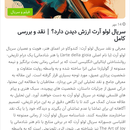
فیلم و سریال
14 مهر
سریال لولو آرت ارزش دیدن دارد؟ | نقد و بررسی
کامل
معرفی و نقد سریال لولو آرت: کندوکاو در اعماق هنر، هویت و عصیان سریال
لولو آرت (با نام اصلی L’arte della gioia یا هنر شادمانی) یک درام تاریخی-
روانشناختی ایتالیایی-انگلیسی است که بر اساس رمانی بحث برانگیز و نیمه
ممنوعه از گولیاردا ساپی انزا ساخته شده و به واسطه روایت متفاوت و
شخصیت پردازی عمیق، مورد توجه بسیاری قرار گرفته است. این مقاله به
معرفی جامع و نقد تحلیلی این اثر می پردازد. مخاطبان با مطالعه این محتوا،
درکی عمیق از جزئیات داستان، شخصیت های پیچیده، سبک هنری و پیام
های فلسفی نهفته در سریال لولو آرت به دست خواهند آورد. این تحلیل به
علاقه مندان کمک می کند تا با نگاهی دقیق تر به این درام تاریخی، تصمیم
آگاهانه ای برای تماشا یا عدم تماشای آن بگیرند و دیدگاه خود را با یک نقد
ساختارمند مقایسه کنند. شناسنامه سریال لولو آرت: از رمانی ممنوعه تا
اقتباسی جسورانه سریال لولو آرت که در برخی منابع با نام هنر شادمانی یا
The Art of Joy نیز شناخته می شود، اثری تلویزیونی است که به واسطه