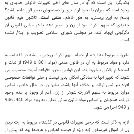
یکدیگر، این است که آیا در سال های اخیر تغییرات قانونی جدیدی به
وجود آمده که میزان یا نحوه ارث بری را دستخوش تغییر قرار داده باشد؟
پاسخ به این پرسش، به طور قاطع،
منفی است.
تاکنون هیچ قانون
جدیدی که سهم الارث مرد از زن را تغییر دهد یا در مبانی قانونی آن
دگرگونی ایجاد کند، در مجلس شورای اسلامی تصویب و ابلاغ نشده
است.
مقررات مربوط به ارث، از جمله سهم الارث زوجین، ریشه در فقه امامیه
دارد و مواد مربوط به آن در قانون مدنی (مواد 861 تا 949) از ثبات و
استحکام بالایی برخوردارند. این قوانین، جزو «قواعد آمره» محسوب می
شوند که تغییر آنها به سادگی امکان پذیر نیست و حتی توافقات خصوصی
افراد نیز نمی تواند بر خلاف آنها باشد. بنابراین، در حال حاضر، تمامی
موارد مربوط به سهم الارارث شوهر از زن، اعم از وجود یا عدم وجود
فرزند، همچنان بر اساس مواد قانون مدنی فعلی، به ویژه مواد 940، 946
و 949 اجرا می شود.
لازم به ذکر است که برخی تغییرات قانونی در گذشته، مربوط به ارث بردن
زن از اموال غیرمنقول (به ویژه از قیمت اعیانی و عرصه) بود که پیش از