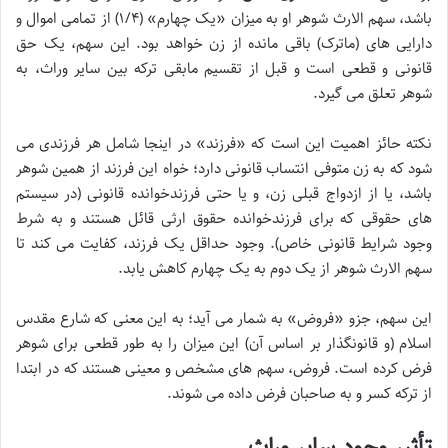
باشد، سهم الارث شوهر او به میزان «یک چهارم» (۱/۴) از تمامی اموال و
دارایی های (ماترک) باقی مانده از زن خواهد بود. این سهم، یک حق
قانونی و قطعی است و قبل از تقسیم مابقی ترکه بین سایر وراث، به
شوهر تعلق می گیرد.
نکته حائز اهمیت این است که «فرزند» در اینجا شامل هر فرزندی می
شود که به زن متوفی انتساب قانونی دارد؛ خواه این فرزند از همین شوهر
باشد، یا از ازدواج قبلی زن، و یا حتی فرزندخوانده قانونی (در سیستم
های حقوقی که برای فرزندخوانده حقوق ارثی قائل هستند و به شرط
وجود شرایط قانونی خاص). وجود حداقل یک فرزند، کفایت می کند تا
سهم الارث شوهر از یک دوم به یک چهارم کاهش یابد.
این سهم، جزو «فروض» به شمار می آید؛ به این معنی که شارع مقدس
اسلام (و قانونگذار بر اساس آن) این میزان را به طور قطعی برای شوهر
فرض کرده است. فروض، سهم های مشخص و معینی هستند که در ابتدا
از ترکه کسر و به صاحبان فرض داده می شوند.
تأثیر وجود سایر وراث