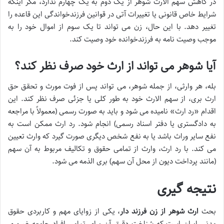
در کاهش سهم الارث شوهر از یک دوم به یک چهارم ندارد، مگر اینکه
شرایط خاص قانونی یا تغییرات آتی در قوانین فرزندخواندگی این قاعده را
تغییر دهد. با این حال، زن می تواند تا یک سوم از اموال خود را به
موجب وصیت نامه به فرزندخوانده خود وصیت کند.
آیا شوهر می تواند از ارث خود صرف نظر کند؟
بله، هر وارثی، از جمله شوهر، می تواند پس از فوت مورث و تحقق حق
ارث بری، از سهم الارث خود به طور کلی یا جزئی صرف نظر کند. این
اقدام «رد ارث» نامیده می شود و باید به صورت رسمی (معمولاً با مراجعه
به دادگستری یا دفتر اسناد رسمی) انجام شود. رد ارث ممکن است به
نفع سایر وراث باشد یا به نفع شخص دیگری صورت گیرد که وارث تعیین
می کند. با رد ارث، وارث از تمامی حقوق و تکالیف مربوط به آن سهم
(مانند پرداخت دیون از محل آن سهم) بری الذمه می شود.
نتیجه گیری
بحث
ارث شوهر از زن فرزند دار
، یکی از زوایای مهم و کاربردی حقوق
مدنی ایران است که شناخت دقیق آن برای تمامی افراد جامعه ضروری