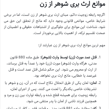
موانع ارث بری شوهر از زن
اگرچه رابطه زوجیت دائم، مبنای ارث بری شوهر از زن است، اما در برخی
شرایط خاص، موانعی قانونی وجود دارد که مانع از تحقق این حق می
شود. شناخت این موانع برای جلوگیری از اشتباهات حقوقی و اطمینان از
صحت تقسیم ترکه، از اهمیت بالایی برخوردار است.
مهم ترین موانع ارث بری شوهر از زن عبارتند از:
قتل عمد مورث (زن) توسط وارث (شوهر):
طبق ماده 880 قانون
مدنی، هرگاه وارث (شوهر) مورث (زن) خود را عمداً به قتل برساند،
از ارث او محروم می شود. این حکم شامل قتل عمد است و قتل
غیرعمد یا خطایی، مانع ارث بری نخواهد بود.
لعان:
لعان یکی از طرق انحلال نکاح است که در آن، زن و شوهر با
تشریفات خاصی یکدیگر را لعنت می کنند. پس از اجرای لعان،
رابطه زوجیت برای همیشه قطع شده و رابطه توارث بین زن و مرد و
همچنین فرزند ناشی از لعان با پدر منتفی می شود.
کفر:
مطابق ماده 881 قانون مدنی و قواعد فقهی، کافر از مسلمان