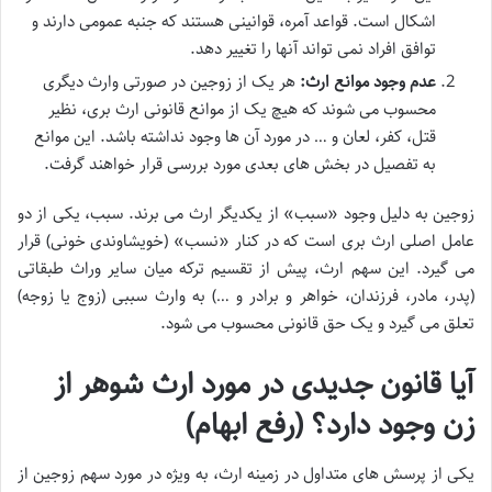
اشکال است. قواعد آمره، قوانینی هستند که جنبه عمومی دارند و
توافق افراد نمی تواند آنها را تغییر دهد.
عدم وجود موانع ارث:
هر یک از زوجین در صورتی وارث دیگری
محسوب می شوند که هیچ یک از موانع قانونی ارث بری، نظیر
قتل، کفر، لعان و … در مورد آن ها وجود نداشته باشد. این موانع
به تفصیل در بخش های بعدی مورد بررسی قرار خواهند گرفت.
زوجین به دلیل وجود «سبب» از یکدیگر ارث می برند. سبب، یکی از دو
عامل اصلی ارث بری است که در کنار «نسب» (خویشاوندی خونی) قرار
می گیرد. این سهم ارث، پیش از تقسیم ترکه میان سایر وراث طبقاتی
(پدر، مادر، فرزندان، خواهر و برادر و …) به وارث سببی (زوج یا زوجه)
تعلق می گیرد و یک حق قانونی محسوب می شود.
آیا قانون جدیدی در مورد ارث شوهر از
زن وجود دارد؟ (رفع ابهام)
یکی از پرسش های متداول در زمینه ارث، به ویژه در مورد سهم زوجین از