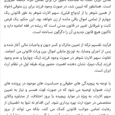
است. همانطور که تبیین شد، در صورت وجود فرزند برای زن متوفی (خواه
از همین شوهر یا از ازدواج قبلی)، سهم الارث شوهر به طور قانونی یک
چهارم از تمامی اموال باقی مانده از زن خواهد بود. این حکم، یک فرض
ثابت و غیرقابل تغییر در قانون مدنی است که ریشه در فقه امامیه دارد و
تاکنون هیچ قانون جدیدی آن را دگرگون نساخته است.
فرآیند تقسیم ترکه از تعیین ماترک و کسر دیون و واجبات مالی آغاز شده و
پس از اجرای وصایا، به توزیع مابقی اموال بین وراث قانونی می انجامد.
تفاوت سهم الارث شوهر در صورت وجود فرزند (یک چهارم) و عدم وجود
فرزند (یک دوم)، نشان دهنده اهمیت حضور ورثه طبقه اول در نظام ارث
ایران است.
با توجه به پیچیدگی های حقوقی و حساسیت های موجود در پرونده های
ارث، همواره توصیه می شود که در صورت فوت همسر و نیاز به تعیین
سهم الارث، به ویژه در موارد پیچیده یا بروز اختلاف، از مشاوره وکلای
متخصص در حوزه ارث بهره برداری شود. این اقدام نه تنها به اطمینان از
رعایت تمامی جوانب قانونی کمک می کند، بلکه می تواند از بروز