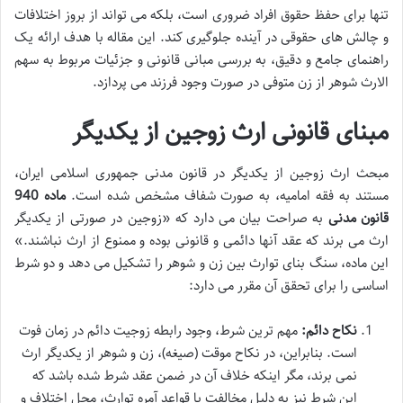
تنها برای حفظ حقوق افراد ضروری است، بلکه می تواند از بروز اختلافات
و چالش های حقوقی در آینده جلوگیری کند. این مقاله با هدف ارائه یک
راهنمای جامع و دقیق، به بررسی مبانی قانونی و جزئیات مربوط به سهم
الارث شوهر از زن متوفی در صورت وجود فرزند می پردازد.
مبنای قانونی ارث زوجین از یکدیگر
مبحث ارث زوجین از یکدیگر در قانون مدنی جمهوری اسلامی ایران،
مستند به فقه امامیه، به صورت شفاف مشخص شده است.
ماده 940
قانون مدنی
به صراحت بیان می دارد که «زوجین در صورتی از یکدیگر
ارث می برند که عقد آنها دائمی و قانونی بوده و ممنوع از ارث نباشند.»
این ماده، سنگ بنای توارث بین زن و شوهر را تشکیل می دهد و دو شرط
اساسی را برای تحقق آن مقرر می دارد:
نکاح دائم:
مهم ترین شرط، وجود رابطه زوجیت دائم در زمان فوت
است. بنابراین، در نکاح موقت (صیغه)، زن و شوهر از یکدیگر ارث
نمی برند، مگر اینکه خلاف آن در ضمن عقد شرط شده باشد که
این شرط نیز به دلیل مخالفت با قواعد آمره توارث، محل اختلاف و