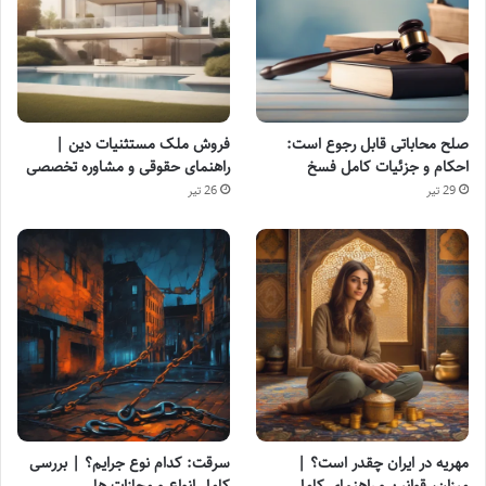
صلح محاباتی قابل رجوع است:
فروش ملک مستثنیات دین |
احکام و جزئیات کامل فسخ
راهنمای حقوقی و مشاوره تخصصی
29 تیر
26 تیر
مهریه در ایران چقدر است؟ |
سرقت: کدام نوع جرایم؟ | بررسی
میزان، قوانین و راهنمای کامل
کامل انواع و مجازات ها