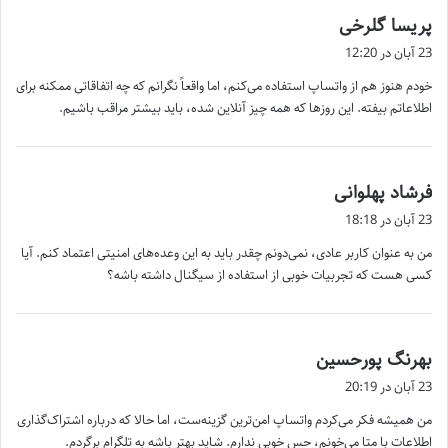
گ
پریسا گلرخی
ف
23 آبان در 12:20
ت
خودم هنوز هم از واتساپ استفاده می‌کنم، اما واقعاً نگرانم که چه اتفاقاتی ممکنه برای
:
اطلاعاتم بیفته. این روزها که همه چیز آنلاین شده، باید بیشتر مراقب باشیم.
گ
فرشاد پهلوانی
ف
23 آبان در 18:18
ت
من به عنوان کاربر عادی، نمی‌دونم چقدر باید به این وعده‌های امنیتی اعتماد کنم. آیا
:
کسی هست که تجربیات خوبی از استفاده از سیگنال داشته باشه؟
گ
بهرنگ پورحسین
ف
23 آبان در 20:19
ت
من همیشه فکر می‌کردم واتساپ امن‌ترین گزینه‌ست، اما حالا که درباره اشتراک‌گذاری
:
اطلاعات با متا می‌خونم، حس خوبی ندارم. شاید بهتر باشه به تلگرام برگردم.