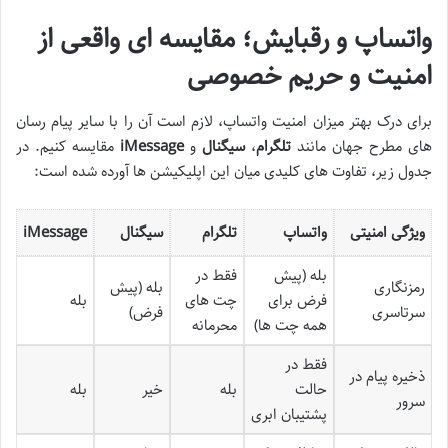
واتساپ و رقبایش؛ مقایسه ای واقعی از
امنیت و حریم خصوصی
برای درک بهتر میزان امنیت واتساپ، لازم است آن را با سایر پیام رسان
های مطرح جهان مانند
تلگرام
،
سیگنال
و
iMessage
مقایسه کنیم. در
جدول زیر، تفاوت های کلیدی میان این اپلیکیشن ها آورده شده است:
ویژگی امنیتی
واتساپ
تلگرام
سیگنال
iMessage
بله (پیش
فقط در
رمزنگاری
بله (پیش
فرض برای
چت های
بله
سرتاسری
فرض)
همه چت ها)
محرمانه
فقط در
ذخیره پیام در
حالت
بله
خیر
بله
سرور
پشتیبان ابری