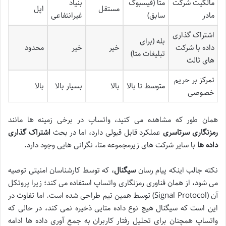
مالکیت شرکت
متا (فیسبوک
بنیاد
مستقل
اپل
مادر
سابق)
غیرانتفاعی
اشتراک گذاری
بله (برای
داده با شرکت
خیر
خیر
محدود
تبلیغات متا)
های ثالث
تمرکز بر حریم
متوسط تا بالا
بالا
بسیار بالا
بالا
خصوصی
همان طور که مشاهده می کنید، واتساپ در برخی زمینه ها مانند
رمزنگاری سرتاسری
عملکرد قابل قبولی دارد، اما در بحث
اشتراک گذاری
داده ها
با سایر شرکت های زیرمجموعه متا، نگرانی هایی وجود دارد.
نکته جالب اینکه پیام رسان
سیگنال
، که توسط کارشناسان امنیتی توصیه
می شود، از همان فناوری رمزنگاری واتساپ استفاده می کند؛ زیرا پروتکل
آن (Signal Protocol) توسط همین تیم طراحی شده است. اما تفاوت در
این است که سیگنال هیچ نوع داده متایی ذخیره نمی کند، در حالی که
واتساپ همچنان برای تحلیل رفتار کاربران به جمع آوری داده ها ادامه