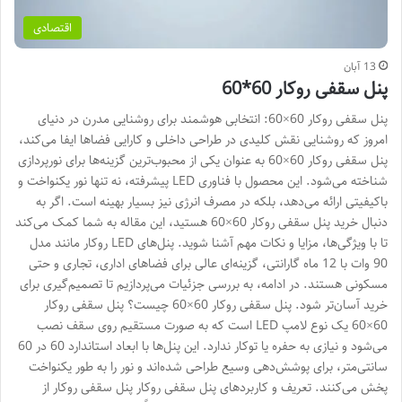
اقتصادی
13 آبان
پنل سقفی روکار 60*60
پنل سقفی روکار 60×60: انتخابی هوشمند برای روشنایی مدرن در دنیای
امروز که روشنایی نقش کلیدی در طراحی داخلی و کارایی فضاها ایفا می‌کند،
پنل سقفی روکار 60×60 به عنوان یکی از محبوب‌ترین گزینه‌ها برای نورپردازی
شناخته می‌شود. این محصول با فناوری LED پیشرفته، نه تنها نور یکنواخت و
باکیفیتی ارائه می‌دهد، بلکه در مصرف انرژی نیز بسیار بهینه است. اگر به
دنبال خرید پنل سقفی روکار 60×60 هستید، این مقاله به شما کمک می‌کند
تا با ویژگی‌ها، مزایا و نکات مهم آشنا شوید. پنل‌های LED روکار مانند مدل
90 وات با 12 ماه گارانتی، گزینه‌ای عالی برای فضاهای اداری، تجاری و حتی
مسکونی هستند. در ادامه، به بررسی جزئیات می‌پردازیم تا تصمیم‌گیری برای
خرید آسان‌تر شود. پنل سقفی روکار 60×60 چیست؟ پنل سقفی روکار
60×60 یک نوع لامپ LED است که به صورت مستقیم روی سقف نصب
می‌شود و نیازی به حفره یا توکار ندارد. این پنل‌ها با ابعاد استاندارد 60 در 60
سانتی‌متر، برای پوشش‌دهی وسیع طراحی شده‌اند و نور را به طور یکنواخت
پخش می‌کنند. تعریف و کاربردهای پنل سقفی روکار پنل سقفی روکار از