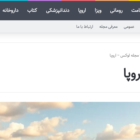
امت
رومانی
ویزا
اروپا
دندانپزشکی
کتاب
داروخانه
عمومی
معرفی مجله
ارتباط با ما
مجله لوکس
~
اروپا
روپا