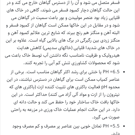
فسفر متصل می شود و آن را از دسترس گیاهان خارج می کند و در
این حالت گیاهان دچار کمبود فسفر می شوند، گاهی در خاک های
قلیایی زیاد بود عنصر مولیبدن و بور باعث سمیت در گیاهان می
شود و در مقابل در این خاکها ممکن است گیاهان از کمبود فسفر و
البته آهن و منگنز هم رنج ببرند که شایع ترین علائم کمبود آهن و
منگنز زردی بین رگبرگی در برگ های بالایی گیاه است. علاوه بر این
در خاک های شدیدا قلیایی (خاکهای سدیمی) کاهش هدایت
هیدرولیک و ظرفیت نامناسب نگه داشتن آب توسط خاک باعث می
شود که محصولات کشاورزی تنش کم آبی را تجربه کنند.
PH =6.5 یا خنثی برای رشد اکثر گیاهان مناسب است. برخی از
عناصر کمیاب ممکن است برای گیاهان در دسترس نباشند، در این
محدوه pH فعالیت باکتری های تثبیت کننده ازت (باکتری های که
نیتروژن را از ازت و مواد آلی آزاد می کنند) حداکثر است. در این
خاکها بافت خاک ساختار خود را حفظ می کند و حالت دانه ای
دارد. در این حالت انجام عملیات خاک ورزی در مزرعه به راحتی
صورت می گیرد.
PH =5.5 تعادل خوبی بین عناصر پر مصرف و کم مصرف وجود
دارد.