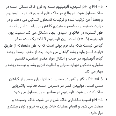
PH =5 یا pH اسیدی: آلومینیوم بسته به نوع خاک ممکن است در
خاک محلول شود. در واقع در خاک های اسیدی فسفر با الومینیوم
و بعضا آهن ترکیب شده و ترکیبات نامحلول تشکیل می دهند و در
نهایت دسترسی به فسفر و منیزیم کاهش می یابد. عاملی که به
طور گسترده در خاکهای اسیدی ایجاد مشکل می کند سمیت یون
آلومینیوم (AL3+) است. یون آلومینیوم AL3+ یک ماده مغذی
گیاهی نیست بلکه یک فرم یونی است که به طور منفعلانه از طریق
فرایند اسمز وارد ریشه گیاهان می شود. بعد از جذب توسط ریشه
گیاه، آلومینیوم در جذب و انتقال مواد مغذی اساسی، تقسیم
سلولی، تشکیل دیواره سلولی و فعالیت آنزیم رشد و توسعه ریشه را
مهار می کند.
PH =4.5 منگنز و آهن در بعضی از خاکها برای بعضی از گیاهان
سمی است. مولیبدن کمتر در دسترس است. فعالیت باکتریایی
خاک کند می شود. آلومینیوم در مقادیر سمی محلول می شود.
pH =4 آسیب ساختاری خاک شروع می شود، خاک چسبنده و
سخت می شود و انجام عملیات خاک ورزی به نیرو و توان بیشتری
نیاز دارد.