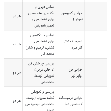
تماس فوری با
خرابی کمپرسور
تکنسین متخصص
هر دو
(موتور)
برای تشخیص و
تعمیر/تعویض
تماس با تکنسین
کمبود / نشتی
برای تشخیص
هر دو
گاز مبرد
نشتی، ترمیم و شارژ
مجدد گاز
بررسی چرخش فن
خرابی فن
(داخلی فریزر)،
هر دو
اواپراتور
تعویض توسط
متخصص
بررسی و تعویض
خرابی ترموستات
قطعه معیوب (توسط
هر دو
/ سنسور دما
متخصص توصیه می
شود)