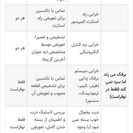
تماس با تکنسین
خرابی رله
برای تعویض رله
هر دو
استارت کمپرسور
استارت
تشخیص و تعمیر/
خرابی برد کنترل
تعویض توسط
هر دو
الکترونیکی
متخصص (به عنوان
آخرین گزینه)
خرابی سیستم
برفک می زند
برفک زدایی
تماس با تکنسین
اما سرد نمی
فقط
(هیتر، تایمر،
برای تشخیص قطعه
کند (فقط در
نوفراست
ترمودیسک،
معیوب و تعویض آن
نوفراست)
سنسور)
درب یخچال
بررسی لاستیک درب
خوب بسته نمی
و اطمینان از بسته
فقط
شود (با وجود
شدن کامل، تعویض
نوفراست