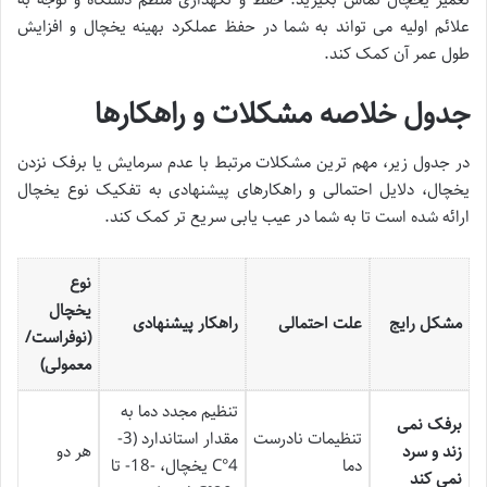
علائم اولیه می تواند به شما در حفظ عملکرد بهینه یخچال و افزایش
طول عمر آن کمک کند.
جدول خلاصه مشکلات و راهکارها
در جدول زیر، مهم ترین مشکلات مرتبط با عدم سرمایش یا برفک نزدن
یخچال، دلایل احتمالی و راهکارهای پیشنهادی به تفکیک نوع یخچال
ارائه شده است تا به شما در عیب یابی سریع تر کمک کند.
نوع
یخچال
مشکل رایج
علت احتمالی
راهکار پیشنهادی
(نوفراست/
معمولی)
تنظیم مجدد دما به
برفک نمی
تنظیمات نادرست
مقدار استاندارد (3-
زند و سرد
هر دو
دما
4°C یخچال، -18- تا
نمی کند