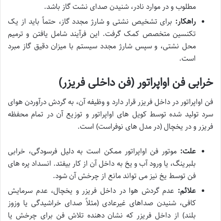
مطلوب و در موارد نادر، شنیدن صدای نشت گاز باشد.
راهکار:
برای تشخیص نشتی و شارژ مجدد گاز، حتماً باید از یک
تکنسین متخصص کمک گرفت. این فرآیند شامل یافتن و ترمیم
محل نشتی، و سپس شارژ مجدد سیستم با میزان دقیق گاز مبرد
است.
خرابی فن اواپراتور (فن داخلی فریزر)
فن اواپراتور در داخل فریزر قرار دارد و وظیفه آن، به گردش درآوردن هوای
سرد تولید شده توسط کویل های اواپراتور و توزیع آن در تمام محفظه
فریزر و در یخچال (در مدل های نوفراست) است.
علت:
موتور فن اواپراتور ممکن است به دلیل فرسودگی، خرابی
بلبرینگ، یا ورود آب و یخ به داخل آن از کار بیفتد. انسداد پره های
فن توسط یخ نیز می تواند مانع از چرخش آن شود.
علائم:
عدم گردش هوا در داخل فریزر و یخچال، عدم سرمایش
کافی، شنیدن صداهای غیرعادی (مثلاً صدای خراشیدگی یا وزوز
بلند) از داخل فریزر که نشان دهنده تلاش فن برای چرخش یا