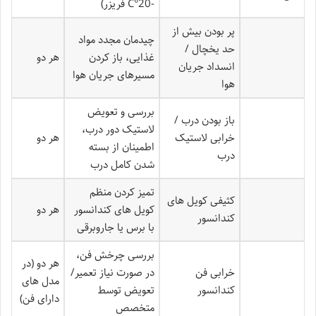
-20°C فریزر)
پر بودن بیش از
چیدمان مجدد مواد
حد یخچال /
غذایی، باز کردن
هر دو
انسداد جریان
مسیرهای جریان هوا
هوا
بررسی و تعویض
باز بودن درب /
لاستیک دور درب،
خرابی لاستیک
هر دو
اطمینان از بسته
درب
شدن کامل درب
تمیز کردن منظم
کثیفی کویل های
کویل های کندانسور
هر دو
کندانسور
با برس یا جاروبرقی
بررسی چرخش فن،
هر دو (در
خرابی فن
در صورت نیاز تعمیر/
مدل های
کندانسور
تعویض توسط
دارای فن)
متخصص