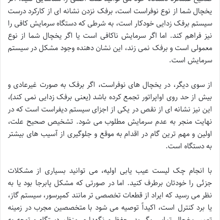
یخچال شما از نوع نوفراست است، برفک نزدن نشانه ای از کارکرد درست
سیستم برفک زدایی خودکار است، به شرطی که دستگاه سرمایش کافی را
نیز فراهم کند. اما اگر سرمایش ناکافی است یا اگر یخچال شما از نوع
معمولی است و برفک نمی زند، این نشان دهنده وجود مشکل در سیستم
سرمایش است.
از سوی دیگر، در یخچال های نوفراست، اگر برفک به صورت غیرعادی و
بیش از حد روی اواپراتور تجمع کرده باشد (یعنی برفک زدایی نمی کند)،
این نیز نشانه ای از نقص در یکی از اجزای سیستم دیفراست است که در
نهایت منجر به عدم سرمایش مطلوب می شود. تشخیص صحیح علت،
اولین و مهم ترین گام در اقدام به موقع و جلوگیری از آسیب های بیشتر
به دستگاه است.
با انجام چک لیست عیب یابی اولیه، می توانید بسیاری از مشکلات
جزئی را خودتان برطرف کنید. اما در صورتی که مشکل پابرجا بود یا به
نظر می رسید که ایراد از قطعات تخصصی تر مانند کمپرسور، سیستم گاز،
یا برد کنترل است، اکیداً توصیه می شود با متخصصین مجرب در زمینه
تعمیر یخچال تماس بگیرید. حفظ و نگهداری منظم دستگاه و توجه به