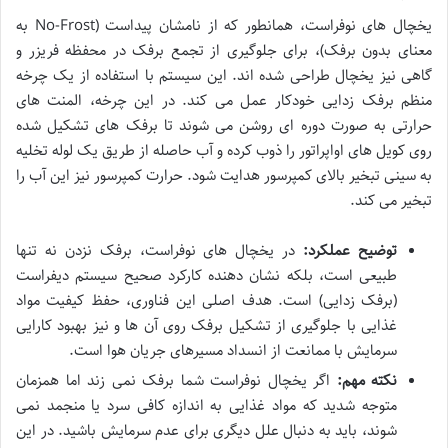
یخچال های نوفراست، همانطور که از نامشان پیداست (No-Frost به
معنای بدون برفک)، برای جلوگیری از تجمع برفک در محفظه فریزر و
گاهی نیز یخچال طراحی شده اند. این سیستم با استفاده از یک چرخه
منظم برفک زدایی خودکار عمل می کند. در این چرخه، المنت های
حرارتی به صورت دوره ای روشن می شوند تا برفک های تشکیل شده
روی کویل های اواپراتور را ذوب کرده و آب حاصله از طریق یک لوله تخلیه
به سینی تبخیر بالای کمپرسور هدایت شود. حرارت کمپرسور نیز این آب را
تبخیر می کند.
توضیح عملکرد:
در یخچال های نوفراست، برفک نزدن نه تنها
طبیعی است، بلکه نشان دهنده کارکرد صحیح سیستم دیفراست
(برفک زدایی) است. هدف اصلی این فناوری، حفظ کیفیت مواد
غذایی با جلوگیری از تشکیل برفک روی آن ها و نیز بهبود کارایی
سرمایش با ممانعت از انسداد مسیرهای جریان هوا است.
نکته مهم:
اگر یخچال نوفراست شما برفک نمی زند اما همزمان
متوجه شدید که مواد غذایی به اندازه کافی سرد یا منجمد نمی
شوند، باید به دنبال علل دیگری برای عدم سرمایش باشید. در این