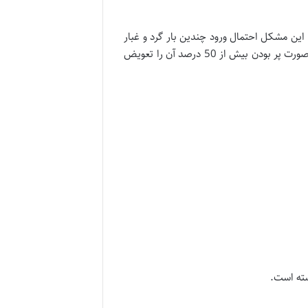
این مشکل احتمال ورود چندین بار گرد و غبار
به داخل دستگاه و ایجاد بوی بد جاروبرقی را افزایش می دهد. بنابراین باید هر 3 ماه یکبار کیسه جاروبرقی را چک کنید و در صورت پر بودن بیش از 50 درصد آن را تعویض
سته است.