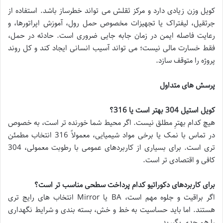
کویل وزن زیادی دارد و مرکز ثقلش می تواند خطرساز باشد. استفاده از
جرثقیل، لیفتراک یا تجهیزات مخصوص حمل رول، آموزش اپراتورها، و
رعایت فاصله ایمن در زمان جابه جایی ضروری است. حادثه در حمل،
فقط خسارت مالی نیست؛ می تواند آسیب انسانی ایجاد کند و کل روند
پروژه را متوقف سازد.
پرسش های متداول
کویل استیل 304 بهتر است یا 316؟
هیچ کدام بهترِ مطلق نیست. اگر محیط شما خورنده تر است، به خصوص
در تماس با نمک یا برخی مواد شیمیایی، معمولاً 316 انتخاب مطمئن
تری است. برای بسیاری از کاربردهای عمومی با رطوبت معمولی، 304
کافی و اقتصادی تر است.
برای کاربردهای دکوراتیو کدام پرداخت سطحی مناسب تر است؟
اگر براقیت و جلوه مهم است، BA یا Mirror انتخاب های رایج تری
هستند. اما باید حساسیت به خط و خش، بسته بندی و شرایط نگهداری
را هم جدی بگیرید.