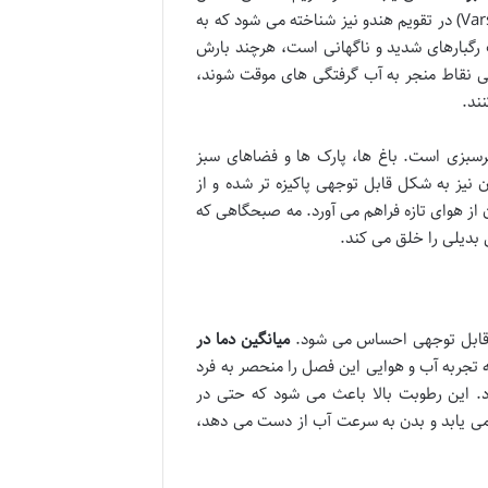
اوایل تیر تا پایان شهریور ماه است. این دوره زمانی، به نام وارشا ریتو (Varsha Ritu) در تقویم هندو نیز شناخته می شود که به
رگبارهای شدید و ناگهانی است، هرچند بارش
خی نقاط منجر به آب گرفتگی های موقت شوند،
ند.
زی است. باغ ها، پارک ها و فضاهای سبز
 نیز به شکل قابل توجهی پاکیزه تر شده و از
از هوای تازه فراهم می آورد. مه صبحگاهی که
بدیلی را خلق می کند.
 قابل توجهی احساس می شود.
میانگین دما در
ه تجربه آب و هوایی این فصل را منحصر به فرد
 که غالباً بین ۸۰ تا ۹۵ درصد نوسان دارد. این رطوبت بالا باعث می شود که حتی در
 می یابد و بدن به سرعت آب از دست می دهد،