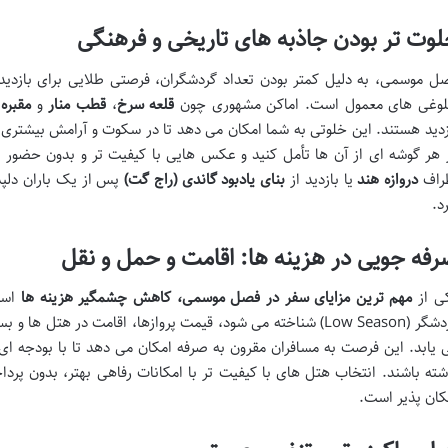
وت تر بودن جاذبه های تاریخی و فرهنگی
ل موسمی، به دلیل کمتر بودن تعداد گردشگران، فرصتی طلایی برای بازدید
وغی های معمول است. اماکن مشهوری چون
قلعه سرخ
،
قطب منار
و
مقبره
زدید هستند. این خلوتی به شما امکان می دهد تا در سکوت و آرامش بیشتری به
 هر گوشه ای از آن ها تأمل کنید و عکس هایی با کیفیت تر و بدون حضور ان
راف
دروازه هند
یا بازدید از
بنای یادبود گاندی (راج گت)
پس از یک باران دلپذ
رد.
فه جویی در هزینه ها: اقامت و حمل و نقل
ی از
مهم ترین مزایای سفر در فصل موسمی، کاهش چشمگیر هزینه ها
است.
گردشگر (Low Season) شناخته می شود، قیمت پروازها، اقامت در هت
 یابد. این فرصت به مسافران مقرون به صرفه امکان می دهد تا با بودجه ای 
شته باشند. انتخاب هتل های با کیفیت تر با امکانات رفاهی بهتر، بدون پرد
کان پذیر است.