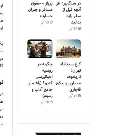
در سنگاپور: هر
پرواز – حقوق
آنچه قبل از
مسافر و جبران
مع
سفر باید
خسارت
ها
بدانید
13 آذر
ام
14 آذر
یک
شه
می
کاخ سعدآباد
چگونه در
گا
تهران:
روسیه
تاریخچه،
احوالپرسی
نو
معماری و ییلاق
کنیم؟ (راهنمای
قاجاری
جامع آداب و
در
رسوم)
12 آذر
طول ر
10 آذر
دم
بن