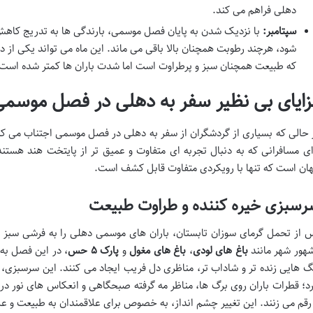
دهلی فراهم می کند.
سپتامبر:
با نزدیک شدن به پایان فصل موسمی، بارندگی ها به تدریج کاهش
شود، هرچند رطوبت همچنان بالا باقی می ماند. این ماه می تواند یکی از 
که طبیعت همچنان سبز و پرطراوت است اما شدت باران ها کمتر شده است
زایای بی نظیر سفر به دهلی در فصل موسم
 حالی که بسیاری از گردشگران از سفر به دهلی در فصل موسمی اجتناب می کنن
ای مسافرانی که به دنبال تجربه ای متفاوت و عمیق تر از پایتخت هند هستن
هان است که تنها با رویکردی متفاوت قابل کشف است.
سبزی خیره کننده و طراوت طبیعت
 از تحمل گرمای سوزان تابستان، باران های موسمی دهلی را به فرشی سبز و 
هور شهر مانند
باغ های لودی
،
باغ های مغول
و
پارک ۵ حس
، در این فصل به 
گ هایی زنده تر و شاداب تر، مناظری دل فریب ایجاد می کنند. این سرسبزی
رد؛ قطرات باران روی برگ ها، مناظر مه گرفته صبحگاهی و انعکاس های نور در
 رقم می زنند. این تغییر چشم انداز، به خصوص برای علاقمندان به طبیعت و 