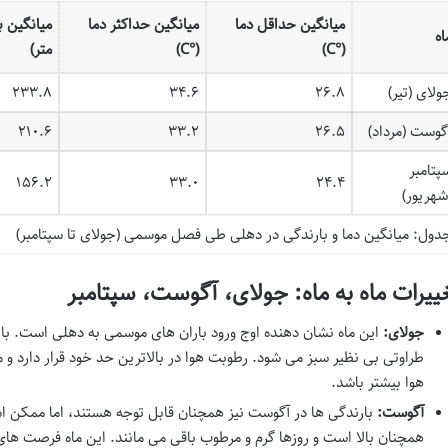
میانگین حداقل دما
میانگین حداکثر دما
میانگین ب
اه
(°C)
(°C)
متر)
ولای (تیر)
۲۶.۸
۳۴.۶
۲۳۳.۸
گوست (مرداد)
۲۶.۵
۳۳.۲
۲۱۰.۶
پتامبر
۱۵۶.۲
۳۳.۰
۲۴.۴
شهریور)
دول: میانگین دما و بارندگی در دهلی طی فصل موسمی (جولای تا سپتامبر)
ییرات ماه به ماه: جولای، آگوست، سپتامبر
جولای:
این ماه نشان دهنده اوج ورود باران های موسمی به دهلی است. بار
طراوتی بی نظیر سبز می شود. رطوبت هوا در بالاترین حد خود قرار دار
هوا بیشتر باشد.
آگوست:
بارندگی ها در آگوست نیز همچنان قابل توجه هستند، اما ممکن 
همچنان بالا است و روزها گرم و مرطوب باقی می مانند. این ماه فرصت ها