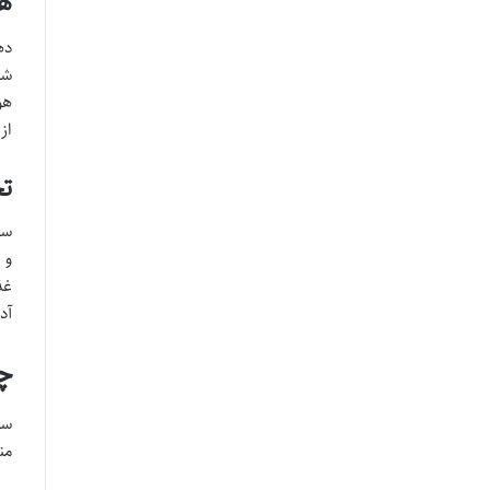
هو
ده
شد
هو
از
تج
سف
و 
غذ
آد
چ
سف
من