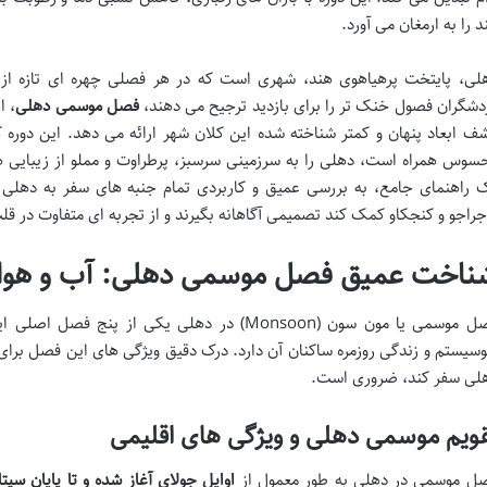
د را به ارمغان می آورد.
لی، پایتخت پرهیاهوی هند، شهری است که در هر فصلی چهره ای تازه از خ
دشگران فصول خنک تر را برای بازدید ترجیح می دهند،
فصل موسمی دهلی
، ا
ف ابعاد پنهان و کمتر شناخته شده این کلان شهر ارائه می دهد. این دوره ک
سوس همراه است، دهلی را به سرزمینی سرسبز، پرطراوت و مملو از زیبایی ه
 راهنمای جامع، به بررسی عمیق و کاربردی تمام جنبه های سفر به دهلی 
جراجو و کنجکاو کمک کند تصمیمی آگاهانه بگیرند و از تجربه ای متفاوت در قل
ناخت عمیق فصل موسمی دهلی: آب و هوا، 
فصل موسمی یا مون سون (Monsoon) در دهلی یکی ا
وسیستم و زندگی روزمره ساکنان آن دارد. درک دقیق ویژگی های این فصل برای ه
لی سفر کند، ضروری است.
ویم موسمی دهلی و ویژگی های اقلیمی
ل موسمی در دهلی به طور معمول از
اوایل جولای آغاز شده و تا پایان سپتا