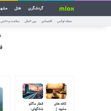
گردشگری
هتل
مشهد
مجله لوکس
اقتصادی
بین الملل
سلامت و دانش
ف
کافه های
قطار ماگلو
مشهد |
شانگهای: