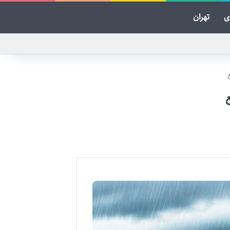
ی
تهران