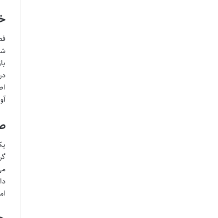
خل
فص
شل
با
در
اط
آو
صر
یک
می
دا
ام