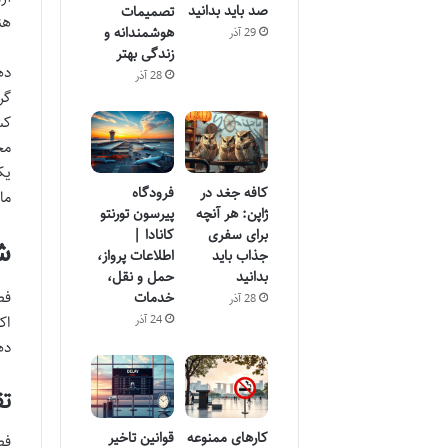
صد باید بدانید
تصمیمات
هن
هوشمندانه و
29 آذر
زندگی بهتر
ده
28 آذر
گر
کش
مح
یک
کافه جغد در
فرودگاه
ما
ژاپن: هر آنچه
پیرسون تورنتو
برای سفری
کانادا |
ش
جذاب باید
اطلاعات پرواز،
بدانید
حمل و نقل،
خدمات
28 آذر
24 آذر
اک
ده
تق
کارهای ممنوعه
قوانین تاخیر
فص