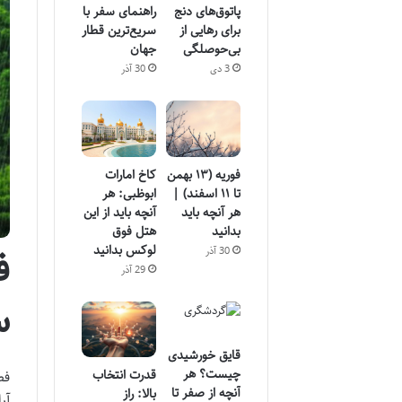
پاتوق‌های دنج
راهنمای سفر با
برای رهایی از
سریع‌ترین قطار
بی‌حوصلگی
جهان
3 دی
30 آذر
فوریه (۱۳ بهمن
کاخ امارات
تا ۱۱ اسفند) |
ابوظبی: هر
هر آنچه باید
آنچه باید از این
بدانید
هتل فوق
لوکس بدانید
ف
30 آذر
29 آذر
س
قایق خورشیدی
چیست؟ هر
قدرت انتخاب
فص
آنچه از صفر تا
بالا: راز
آر