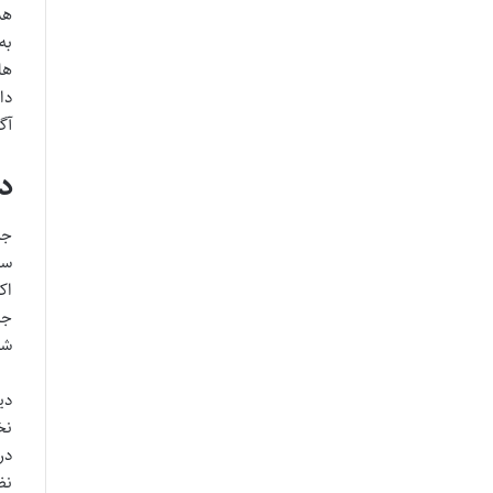
هد
به
ها
دا
آگ
د
جر
سل
اک
جک
شو
دی
در
نظ