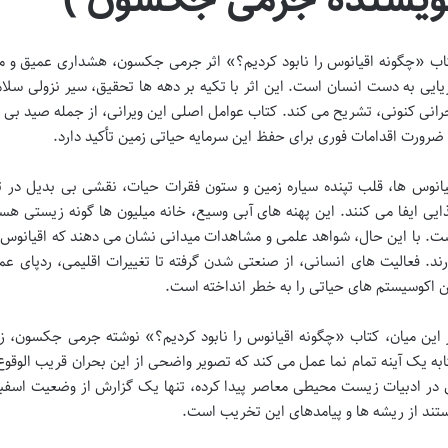
اب «چگونه اقیانوس را نابود کردیم؟» اثر جرمی جکسون، هشداری عمیق و م
یایی به دست انسان است. این اثر با تکیه بر دهه ها تحقیق، سیر نزولی سلام
رانی کنونی، تشریح می کند. کتاب عوامل اصلی این ویرانی، از جمله صید بی روی
 ضرورت اقدامات فوری برای حفظ این سرمایه حیاتی زمین تأکید دارد.
یانوس ها، قلب تپنده سیاره زمین و ستون فقرات حیات، نقشی بی بدیل در تنظ
ایی ایفا می کنند. این پهنه های آبی وسیع، خانه میلیون ها گونه زیستی هست
ت. با این حال، شواهد علمی و مشاهدات میدانی نشان می دهند که اقیانوس 
رند. فعالیت های انسانی، از صنعتی شدن گرفته تا تغییرات اقلیمی، ردپای عمی
ن اکوسیستم های حیاتی را به خطر انداخته است.
 این میان، کتاب «چگونه اقیانوس را نابود کردیم؟» نوشته جرمی جکسون،
ابه یک آینه تمام نما عمل می کند که تصویر واضحی از این بحران قریب الوقوع ر
 در ادبیات زیست محیطی معاصر پیدا کرده، تنها یک گزارش از وضعیت اسفبا
تند از ریشه ها و پیامدهای این تخریب است.