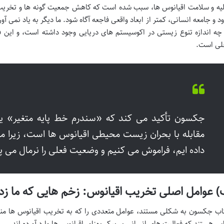
لیه و سلامت اقیانوس ها، سبب شده است که کاهش جمعیت گونه ها و تخریب
ود و جامعه انسانی، کمتر از ابعاد واقعی فاجعه آگاه شود. ما دیگر به یاد نمی
 چه اندازه تنوع زیستی در اکوسیستم های دریایی وجود داشته است، و این 
لی است.
جکسون تأکید می کند که «سندرم خط پایه متغیر» یکی
مقابله با بحران زیست محیطی اقیانوس ها است، زیرا ما 
داده ایم، فراموش می کنیم و وضعیت فعلی را نرمال می پن
 عوامل اصلی تخریب اقیانوس: زخم هایی که ما زد
اب جکسون به شکلی مستند، عوامل متعددی را که به تخریب اقیانوس ها منج
یی هستند که فعالیت های انسانی بر پیکر پهناور اقیانوس ها وارد آورده اند.