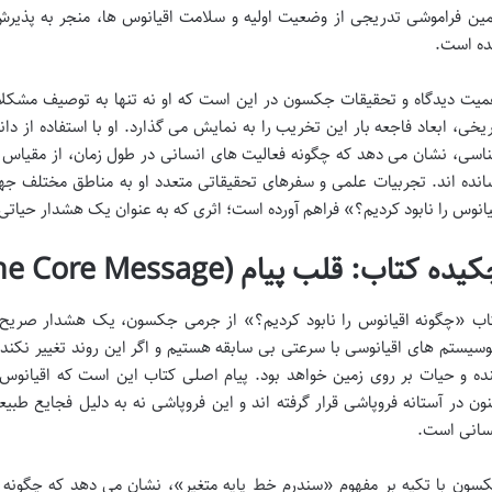
ین فراموشی تدریجی از وضعیت اولیه و سلامت اقیانوس ها، منجر به پذیر
ه است.
میت دیدگاه و تحقیقات جکسون در این است که او نه تنها به توصیف مشکلات
ریخی، ابعاد فاجعه بار این تخریب را به نمایش می گذارد. او با استفاده از
اسی، نشان می دهد که چگونه فعالیت های انسانی در طول زمان، از مقیاس 
انده اند. تجربیات علمی و سفرهای تحقیقاتی متعدد او به مناطق مختلف ج
یانوس را نابود کردیم؟» فراهم آورده است؛ اثری که به عنوان یک هشدار حیاتی 
یده کتاب: قلب پیام (The Core Message)
اب «چگونه اقیانوس را نابود کردیم؟» از جرمی جکسون، یک هشدار صریح
وسیستم های اقیانوسی با سرعتی بی سابقه هستیم و اگر این روند تغییر نکند،
نده و حیات بر روی زمین خواهد بود. پیام اصلی کتاب این است که اقیانوس ه
نون در آستانه فروپاشی قرار گرفته اند و این فروپاشی نه به دلیل فجایع طبی
سانی است.
سون با تکیه بر مفهوم «سندرم خط پایه متغیر»، نشان می دهد که چگونه ان