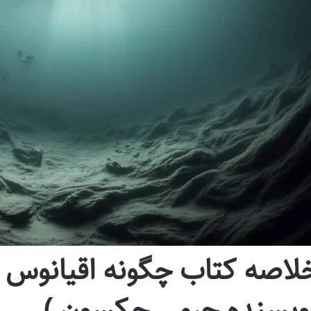
لاصه کتاب چگونه اقیانوس را
ویسنده جرمی جکسون )