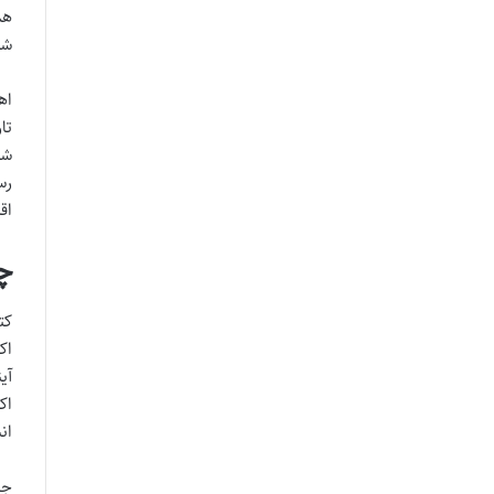
هم
شد
اه
تا
شن
رس
اق
چک
کت
اک
آی
اک
ان
جک