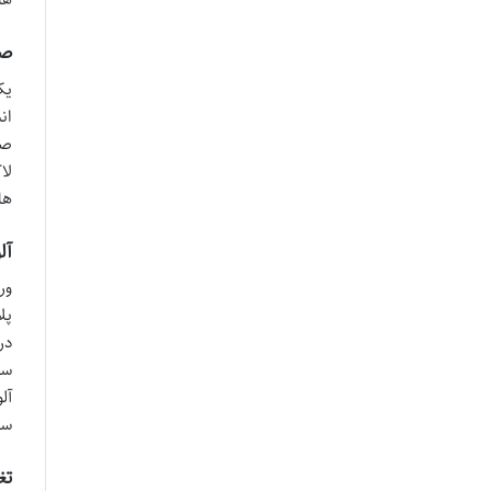
صی
یک
ان
لا
ها
آل
ور
پل
در
آل
سل
تغ