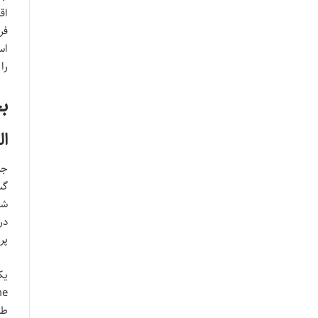
اق
فر
اس
را
ب
ال
جر
گس
شن
در
پر
طب