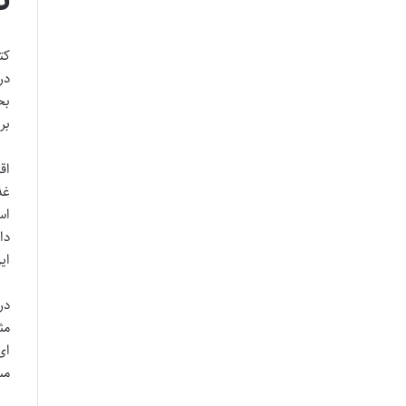
کت
در
بح
بر
اق
غذ
اس
دا
ای
در
مث
ای
مس