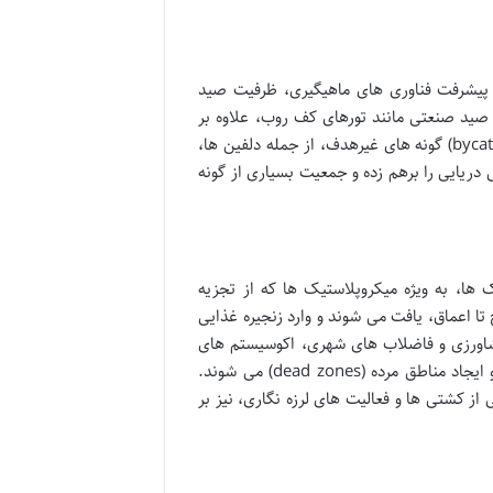
پیشرفت فناوری های ماهیگیری، ظرفیت صید
 صید صنعتی مانند تورهای کف روب، علاوه بر
صید بی رویه گونه های هدف، به تخریب گسترده بستر دریا و صید تصادفی (bycatch) گونه های غیرهدف، از جمله دلفین ها،
دریایی را برهم زده و جمعیت بسیاری از گونه
 ها، به ویژه میکروپلاستیک ها که از تجزیه
تا اعماق، یافت می شوند و وارد زنجیره غذایی
شاورزی و فاضلاب های شهری، اکوسیستم های
ساحلی و دریایی را مسموم کرده، منجر به شکوفایی جلبکی سمی (red tide) و ایجاد مناطق مرده (dead zones) می شوند.
 کشتی ها و فعالیت های لرزه نگاری، نیز بر