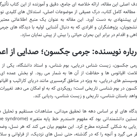
ف اصلی این مقاله، ارائه خلاصه ای جامع، دقیق و آموزنده از این کتاب تأثیرگذ
 مطالعه کامل کتاب، درک عمیقی از موضوعات اصلی، استدلال های کلیدی نوی
ی پیشنهادی به دست آورد. این مقاله به عنوان یک منبع اطلاعاتی معتبر
نشجویان، پژوهشگران و افرادی که به دنبال آشنایی اولیه با دیدگاه های 
اهی و اقدام در برابر این بحران حیاتی را بیش از پیش نمایان سازد.
رباره نویسنده: جرمی جکسون؛ صدایی از اعم
می جکسون، زیست شناس دریایی، بوم شناس، و استاد دانشگاه، یکی از برج
امت اقیانوس ها و حفاظت از آن ها به شمار می رود. او بخش عمده ای از
وسیستم های دریایی، به ویژه در مناطق گرمسیری مانند دریای کارائیب و ا
سون در بوم شناسی تاریخی است؛ رویکردی که به او امکان می دهد تغییرات بل
اهد باستان شناسی، تاریخی و زیست شناسی، ردیابی کند.
دگاه های او بر اساس دهه ها تحقیق میدانی، مشاهدات مستقیم و تحلیل د
یایی به شکلی گسترده مطرح کرد. این مفهوم بیان می کند که هر نسل، وضع
ر می گیرد و آنچه را که در گذشته، حتی نسل های نزدیک، از فراوانی و سل