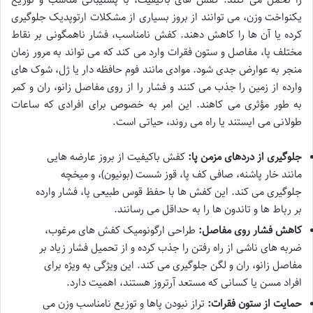
یکنواخت وزن، می توانند از بروز بسیاری از مشکلات ارتوپدیک جلوگیری
کرده یا آن ها را کاهش دهند. کفش نامناسب، فشار ناهمگونی بر نقاط
مختلف پا، مفاصل و ستون فقرات وارد می کند که می تواند به مرور زمان
منجر به عوارض جدی شود. موادی مانند فوم حافظه دار یا ژل، شوک های
وارده از زمین را جذب می کنند و فشار را از روی مفاصل زانو، ران و کمر
به طور مؤثری می کاهند. این امر به خصوص برای افرادی که ساعات
طولانی می ایستند یا راه می روند، حیاتی است.
جلوگیری از دردهای مزمن پا:
کفش باکیفیت از بروز عارضه هایی
مانند خار پاشنه، صافی کف پا، قوز شست (بونیون)، و میخچه
جلوگیری می کند. این کفش ها با حفظ قوس طبیعی پا، فشار وارده
بر رباط ها و تاندون ها را به حداقل می رسانند.
کاهش فشار روی مفاصل:
طراحی ارگونومیک کفش های مرغوب،
ضربه های ناشی از راه رفتن را جذب کرده و از تحمیل فشار زیاد بر
مفاصل زانو، ران و لگن جلوگیری می کند. این ویژگی به ویژه برای
افراد مسن یا کسانی که مستعد آرتروز هستند، اهمیت دارد.
حمایت از ستون فقرات:
تراز نبودن پاها و توزیع نامناسب وزن می