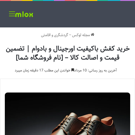
منو
مجله لوکس
~
گردشگری و اقامتی
خرید کفش باکیفیت اورجینال و بادوام | تضمین
قیمت و اصالت کالا – [نام فروشگاه شما]
آخرین به روز رسانی: 10 مرداد
خواندن این مطلب 17 دقیقه زمان میبرد