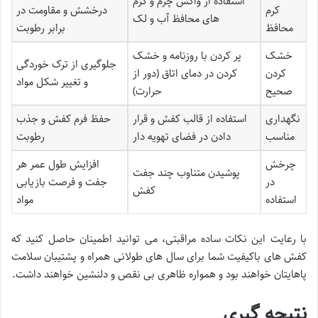
استفاده از واکس چرم و کرم
کرم
درخشش و مقاومت در
های محافظ آب و لک
محافظ
برابر رطوبت
خشک
پر کردن با روزنامه و خشک
جلوگیری از ترک خوردگی
کردن
کردن در دمای اتاق (دور از
و تغییر شکل مواد
صحیح
حرارت)
نگهداری
استفاده از قالب کفش و قرار
حفظ فرم کفش و جذب
مناسب
دادن در فضای تهویه دار
رطوبت
چرخش
افزایش طول عمر هر
پوشیدن متناوب چند جفت
در
جفت و فرصت بازیابی
کفش
استفاده
مواد
با رعایت این نکات ساده مراقبتی، می توانید اطمینان حاصل کنید که
کفش های باکیفیت شما برای سال های طولانی همراه و پشتیبان سلامت
پاهایتان خواهند بود و همواره ظاهری بی نقص و دلنشین خواهند داشت.
نتیجه گیری