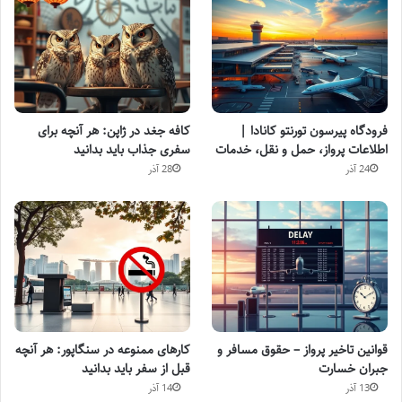
فرودگاه پیرسون تورنتو کانادا |
کافه جغد در ژاپن: هر آنچه برای
اطلاعات پرواز، حمل و نقل، خدمات
سفری جذاب باید بدانید
24 آذر
28 آذر
قوانین تاخیر پرواز – حقوق مسافر و
کارهای ممنوعه در سنگاپور: هر آنچه
جبران خسارت
قبل از سفر باید بدانید
13 آذر
14 آذر