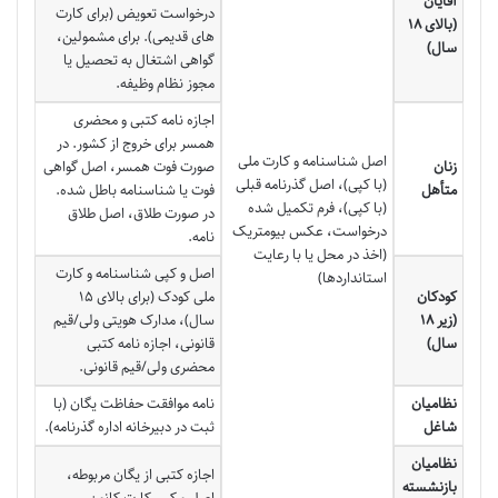
آقایان
درخواست تعویض (برای کارت
(بالای ۱۸
های قدیمی). برای مشمولین،
سال)
گواهی اشتغال به تحصیل یا
مجوز نظام وظیفه.
اجازه نامه کتبی و محضری
همسر برای خروج از کشور. در
اصل شناسنامه و کارت ملی
زنان
صورت فوت همسر، اصل گواهی
(با کپی)، اصل گذرنامه قبلی
متأهل
فوت یا شناسنامه باطل شده.
(با کپی)، فرم تکمیل شده
در صورت طلاق، اصل طلاق
درخواست، عکس بیومتریک
نامه.
(اخذ در محل یا با رعایت
اصل و کپی شناسنامه و کارت
استانداردها)
کودکان
ملی کودک (برای بالای ۱۵
(زیر ۱۸
سال)، مدارک هویتی ولی/قیم
سال)
قانونی، اجازه نامه کتبی
محضری ولی/قیم قانونی.
نظامیان
نامه موافقت حفاظت یگان (با
شاغل
ثبت در دبیرخانه اداره گذرنامه).
نظامیان
اجازه کتبی از یگان مربوطه،
بازنشسته