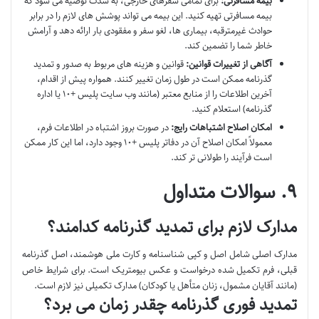
بیمه مسافرتی:
برای تمامی سفرهای خارجی، به شدت توصیه می شود که
بیمه مسافرتی تهیه کنید. این بیمه می تواند پوشش های لازم را در برابر
حوادث غیرمترقبه، بیماری ها، لغو سفر و مفقودی بار ارائه دهد و آرامش
خاطر شما را تضمین کند.
آگاهی از تغییرات قوانین:
قوانین و هزینه های مربوط به صدور و تمدید
گذرنامه ممکن است در طول زمان تغییر کنند. همواره پیش از اقدام،
آخرین اطلاعات را از منابع معتبر (مانند وب سایت پلیس +۱۰ یا اداره
گذرنامه) استعلام کنید.
امکان اصلاح اشتباهات رایج:
در صورت بروز اشتباه در اطلاعات فرم،
معمولاً امکان اصلاح آن در دفاتر پلیس +۱۰ وجود دارد، اما این کار ممکن
است فرآیند را طولانی تر کند.
۹. سوالات متداول
مدارک لازم برای تمدید گذرنامه کدامند؟
مدارک اصلی شامل اصل و کپی شناسنامه و کارت ملی هوشمند، اصل گذرنامه
قبلی، فرم تکمیل شده درخواست و عکس بیومتریک است. برای شرایط خاص
(مانند آقایان مشمول، زنان متأهل یا کودکان) مدارک تکمیلی نیز لازم است.
تمدید فوری گذرنامه چقدر زمان می برد؟