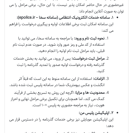
غیرحضوری در حال حاضر امکان پذیر نیست. با این حال، برخی مراحل را می
توان به صورت آنلاین انجام داد:
۱. سامانه خدمات الکترونیک انتظامی (سامانه سخا – epolice.ir):
این سامانه امکان ثبت برخی اطلاعات اولیه و پیگیری درخواست را فراهم
می کند:
نحوه ثبت نام و ورود:
با مراجعه به سامانه سخا، می توانید با
استفاده از کد ملی و رمز عبور وارد شوید. در صورت عدم ثبت نام
قبلی، باید مراحل ثبت نام اولیه را انجام دهید.
مراحل ثبت درخواست:
پس از ورود، می توانید به بخش خدمات
گذرنامه رفته و درخواست اولیه صدور یا تمدید گذرنامه را ثبت
کنید.
الزامات:
استفاده از این سامانه منوط به این است که قبلاً اثر
انگشت و عکس بیومتریک شما در سامانه پلیس ثبت شده باشد.
محدودیت ها و مزایا:
اگرچه این روش به تسریع بخشی از فرآیند
کمک می کند، اما همچنان برای تکمیل برخی مراحل نهایی و احراز
هویت، نیاز به مراجعه حضوری به پلیس +۱۰ است.
۲. اپلیکیشن پلیس من:
این اپلیکیشن موبایلی نیز برخی خدمات گذرنامه را در دسترس قرار می
دهد: