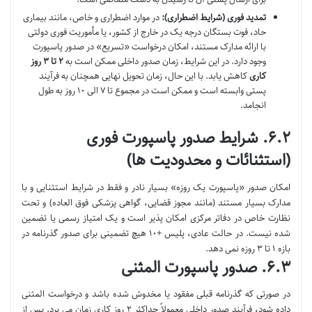
تمدید فوری (شرایط اضطراری):
در موارد اضطراری و خاص، مانند بیماری
حاد، فوت بستگان درجه یک در خارج از کشور، یا مأموریت فوری دولتی
با ارائه مدارک مستند، امکان درخواست «تسریع» در صدور پاسپورت
وجود دارد. در این شرایط، زمان صدور داخلی ممکن است به
۲ تا ۳ روز
کاری
کاهش یابد. با این حال، زمان تحویل نهایی همچنان به فرآیند
پستی وابسته است و ممکن است در مجموع تا ۷ الی ۱۰ روز به طول
انجامد.
۶.۲. شرایط صدور پاسپورت فوری
(استثنائات و محدودیت ها)
امکان صدور «پاسپورت یک روزه» بسیار نادر و فقط در شرایط استثنایی و با
مدارک بسیار مستند (مانند مجوز قضایی، گواهی پزشکی فوق العاده) و تحت
نظارت خاص در دفاتر مرکزی امکان پذیر است و یک امتیاز رسمی یا تضمین
شده نیست. در حالت عادی، پلیس +۱۰ هیچ تضمینی برای صدور گذرنامه در
بازه ۱ تا ۳ روزه نمی دهد.
۶.۳. صدور پاسپورت المثنی
در صورتی که گذرنامه قبلی مفقود یا مخدوش شده باشد و درخواست المثنی
داده شود، فرآیند صدور داخلی معمولاً حداکثر ۲ روز کاری زمان می برد. پس از