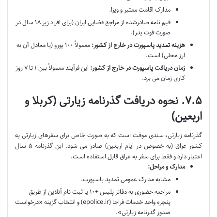
مدارک اقامت معتبر و ویزا.
قیم نامه صادرشده از مراجع قضایی ایران (برای افراد زیر ۱۸ سال در
صورت فوت پدر).
هزینه تمدید پاسپورت در خارج از کشور:
معمولاً ۱۰۰ یورو (یا معادل آن به
ارز محلی) است.
زمان دریافت پاسپورت در خارج از کشور:
این فرآیند معمولاً بین ۱ تا ۷ روز
کاری زمان می برد.
۷.۵. نحوه دریافت گذرنامه زیارتی (کربلا و
اربعین)
گذرنامه زیارتی، سندی موقت است که به صورت خاص برای سفرهای زیارتی به
کشور عراق (به خصوص در ایام اربعین) صادر می شود. این گذرنامه ۵ سال
اعتبار دارد و فقط برای سفر به عراق قابل استفاده است.
مدارک و مراحل:
مشابه مدارک عمومی تمدید پاسپورت.
مراجعه حضوری به دفاتر پلیس +۱۰ یا ثبت نام آنلاین از طریق
پنجره واحد خدمات فراجا (epolice.ir) و انتخاب گزینه «درخواست
صدور گذرنامه زیارتی».