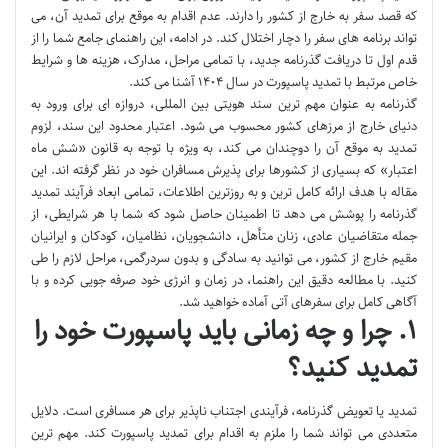
که قصد سفر به خارج از کشور را دارند. عدم اقدام به موقع برای تمدید آن، می
تواند برنامه های سفر را دچار اختلال کند. در ادامه، این راهنمای جامع شما را از
قدم اول تا دریافت گذرنامه جدید، با تمامی مراحل، مدارک، هزینه ها و شرایط
خاص مرتبط با تمدید پاسپورت در سال ۱۴۰۴ آشنا می کند.
گذرنامه به عنوان مهم ترین سند هویتی بین المللی، دروازه ای برای ورود به
دنیای خارج از مرزهای کشور محسوب می شود. اعتبار محدود این سند، لزوم
تمدید به موقع آن را دوچندان می کند، به ویژه با توجه به قانون «شش ماه
اعتبار» که بسیاری از کشورها برای پذیرش مسافران خود در نظر گرفته اند. این
مقاله با هدف ارائه کامل ترین و به روزترین اطلاعات، تمامی ابعاد فرآیند تمدید
گذرنامه را پوشش می دهد تا اطمینان حاصل شود که شما با هر شرایطی، از
جمله متقاضیان عادی، زنان متأهل، دانشجویان، نظامیان، کودکان و ایرانیان
مقیم خارج از کشور، می توانید به سادگی و بدون سردرگمی، مراحل لازم را طی
کنید. با مطالعه دقیق این راهنما، در زمان و انرژی خود صرفه جویی کرده و با
آگاهی کامل برای سفرهای آتی آماده خواهید شد.
۱. چرا و چه زمانی باید پاسپورت خود را
تمدید کنید؟
تمدید یا تعویض گذرنامه، فرآیندی اجتناب ناپذیر برای هر مسافری است. دلایل
متعددی می تواند شما را ملزم به اقدام برای تمدید پاسپورت کند. مهم ترین