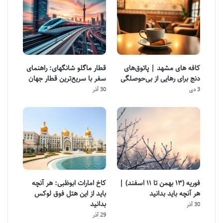
کافه های مشهد | پاتوق‌های
قطار ماگلو شانگهای: راهنمای
دنج برای رهایی از بی‌حوصلگی
سفر با سریع‌ترین قطار جهان
3 دی
30 آذر
فوریه (۱۳ بهمن تا ۱۱ اسفند) |
کاخ امارات ابوظبی: هر آنچه
هر آنچه باید بدانید
باید از این هتل فوق لوکس
بدانید
30 آذر
29 آذر