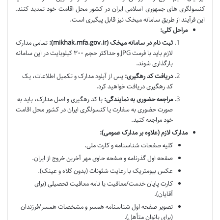
کنسولگری های جمهوری اسلامی ایران در کشور محل اقامت خود تمدید کنند.
این فرآیند از طریق سامانه میخک نیز قابل پیگیری است.
مراحل کلی:
ثبت نام در سامانه میخک (mikhak.mfa.gov.ir):
تمامی مدارک
لازم باید با فرمت JPG و حداکثر حجم ۳۰۰ کیلوبایت در این سامانه
بارگذاری شوند.
دریافت کد رهگیری:
پس از آپلود مدارک و تکمیل اطلاعات، یک
کد رهگیری دریافت خواهید کرد.
مراجعه حضوری به نمایندگی:
با کد رهگیری و اصل مدارک، باید به
صورت حضوری به سفارت یا کنسولگری ایران در کشور محل اقامت
خود مراجعه کنید.
مدارک لازم (علاوه بر مدارک عمومی):
کلیه صفحات شناسنامه و کارت ملی.
صفحه اول گذرنامه و صفحه حاوی مهر آخرین خروج از ایران.
عکس بیومتریک با رعایت شئونات (بدون کلاه و عینک).
کارت پایان خدمت/معافیت یا نامه معافیت تحصیلی (برای
آقایان).
تصویر صفحه اول شناسنامه همسر و مشخصات همسر/فرزندان
(برای بانوان متأهل).