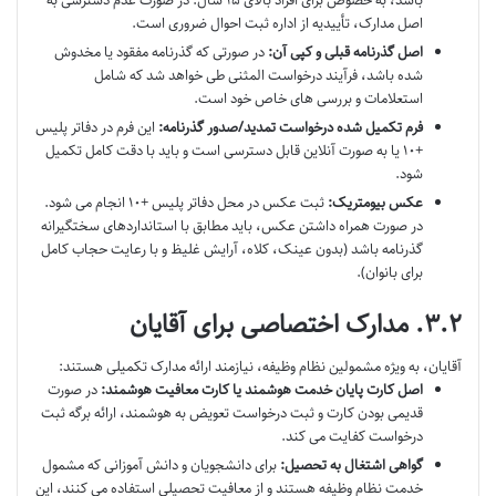
اصل مدارک، تأییدیه از اداره ثبت احوال ضروری است.
اصل گذرنامه قبلی و کپی آن:
در صورتی که گذرنامه مفقود یا مخدوش
شده باشد، فرآیند درخواست المثنی طی خواهد شد که شامل
استعلامات و بررسی های خاص خود است.
فرم تکمیل شده درخواست تمدید/صدور گذرنامه:
این فرم در دفاتر پلیس
+۱۰ یا به صورت آنلاین قابل دسترسی است و باید با دقت کامل تکمیل
شود.
عکس بیومتریک:
ثبت عکس در محل دفاتر پلیس +۱۰ انجام می شود.
در صورت همراه داشتن عکس، باید مطابق با استانداردهای سختگیرانه
گذرنامه باشد (بدون عینک، کلاه، آرایش غلیظ و با رعایت حجاب کامل
برای بانوان).
۳.۲. مدارک اختصاصی برای آقایان
آقایان، به ویژه مشمولین نظام وظیفه، نیازمند ارائه مدارک تکمیلی هستند:
اصل کارت پایان خدمت هوشمند یا کارت معافیت هوشمند:
در صورت
قدیمی بودن کارت و ثبت درخواست تعویض به هوشمند، ارائه برگه ثبت
درخواست کفایت می کند.
گواهی اشتغال به تحصیل:
برای دانشجویان و دانش آموزانی که مشمول
خدمت نظام وظیفه هستند و از معافیت تحصیلی استفاده می کنند، این