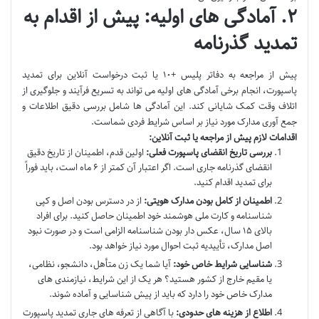
۲. آمادگی های اولیه: پیش از اقدام به
تمدید گذرنامه
پیش از مراجعه به دفاتر پلیس +۱۰ یا ثبت درخواست آنلاین برای تمدید
پاسپورت، انجام برخی آمادگی های اولیه می تواند به تسریع فرآیند و جلوگیری از
اتلاف وقت کمک شایانی کند. این آمادگی ها شامل بررسی دقیق اطلاعات و
جمع آوری مدارک مورد نیاز بر اساس شرایط فردی شماست.
اقدامات لازم پیش از مراجعه یا ثبت آنلاین:
بررسی تاریخ انقضای پاسپورت فعلی:
اولین قدم، اطمینان از تاریخ دقیق
انقضای گذرنامه جاری است. اگر اعتبار آن کمتر از ۶ ماه است، باید فوراً
برای تمدید اقدام کنید.
اطمینان از کامل بودن مدارک هویتی:
از در دسترس بودن اصل و کپی
شناسنامه و کارت ملی هوشمند خود اطمینان حاصل کنید. برای افراد
بالای ۱۵ سال، عکس دار بودن شناسنامه الزامی است و در صورت نبود
اصل مدارک، تأییدیه ثبت احوال مورد نیاز خواهد بود.
شناسایی شرایط خاص خود:
آیا شما یک زن متأهل، دانشجو، نظامی،
یا مقیم خارج از کشور هستید؟ هر یک از این شرایط، نیازمندی های
مدارک خاص خود را دارد که باید از پیش شناسایی و آماده شوند.
اطلاع از هزینه های حدودی:
با آگاهی از تعرفه های جاری تمدید پاسپورت