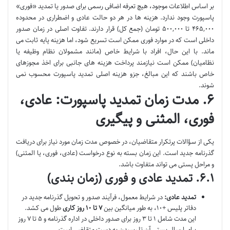
بر اساس اطلاعات موجود، هیچ تعرفه اضافی رسمی برای صدور یا تمدید «فوری»
پاسپورت وجود ندارد. هزینه ها در هر دو حالت عادی و اضطراری در محدوده
۴۶۵,۰۰۰ تا ۵۰۰,۰۰۰ تومان (جمع کل) قرار دارند. تفاوت اصلی در زمان صدور
داخلی است که در موارد فوری ممکن است تسریع شود، اما هزینه پایه ثابت می
ماند. با این حال، افراد با شرایط خاص (مانند مشمولان نظام وظیفه یا
نظامیان) ممکن است نیازمند پرداخت هزینه های جانبی برای اخذ مجوزهای
خاص باشند که این مبالغ، جزو هزینه اصلی تمدید پاسپورت محسوب نمی
شوند.
۶. مدت زمان تمدید پاسپورت: عادی،
فوری، المثنی و پیگیری
یکی از سؤالات پرتکرار متقاضیان، در خصوص مدت زمان مورد نیاز برای دریافت
گذرنامه جدید است. این زمان بسته به نوع درخواست (عادی، فوری، یا المثنی)
و مراحل پستی می تواند متفاوت باشد.
۶.۱. تمدید عادی و فوری (زمان بندی)
تمدید عادی:
در شرایط معمول، فرآیند صدور و تحویل گذرنامه جدید در
دفاتر پلیس +۱۰، به طور میانگین بین
۷ تا ۱۰ روز کاری
طول می کشد.
این مدت شامل ۱ تا ۳ روز برای صدور داخلی در اداره گذرنامه و ۵ تا ۷ روز
برای ارسال پستی آن تا رسیدن به دست متقاضی است.